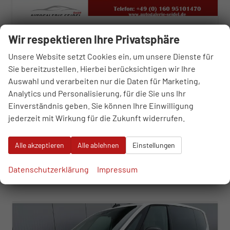
Volkswagen T7 Multivan
Wir respektieren Ihre Privatsphäre
2.0 TDI LÜ Lite Sport Edition
sofort lieferbar
Fahrzeug mit Tageszulassung
Unsere Website setzt Cookies ein, um unsere Dienste für
Sie bereitzustellen. Hierbei berücksichtigen wir Ihre
Fahrzeugnr.
109014
Getriebe
Automatik
Auswahl und verarbeiten nur die Daten für Marketing,
Kraftstoff
Diesel
Außenfarbe
Puregrey
Analytics und Personalisierung, für die Sie uns Ihr
Leistung
110 kW (150 PS)
Kilometerstand
10 km
Einverständnis geben. Sie können Ihre Einwilligung
01.11.2025
jederzeit mit Wirkung für die Zukunft widerrufen.
48.190,– €
WhatsApp anfragen
Wir rufen Sie an
Fahrzeugexposé (PDF)
Fahrzeug parken
incl. 19% MwSt.
Alle akzeptieren
Alle ablehnen
Einstellungen
Verbrauch kombiniert:
6,70 l/100km
CO
-Klasse:
F
2
Datenschutzerklärung
Impressum
CO
-Emissionen:
175,00 g/km
2
ab 490,– € mtl.