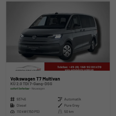
Volkswagen T7 Multivan
KÜ 2.0 TDI 7-Gang-DSG
sofort lieferbar
Neuwagen
Fahrzeugnr.
93746
Getriebe
Automatik
Kraftstoff
Diesel
Außenfarbe
Pure Grey
Leistung
110 kW (150 PS)
Kilometerstand
50 km