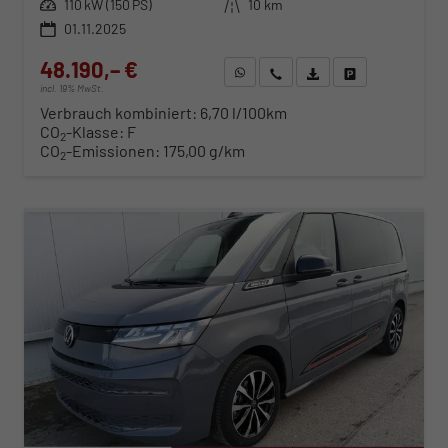
Leistung
110 kW (150 PS)
Kilometerstand
10 km
01.11.2025
48.190,– €
WhatsApp anfragen
Wir rufen Sie an
Fahrzeugexposé (PDF)
Fahrzeug parken
incl. 19% MwSt.
Verbrauch kombiniert:
6,70 l/100km
CO
-Klasse:
F
2
CO
-Emissionen:
175,00 g/km
2
ab 489,– € mtl.