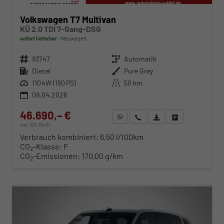
Volkswagen T7 Multivan
KÜ 2.0 TDI 7-Gang-DSG
sofort lieferbar
Neuwagen
Fahrzeugnr.
93747
Getriebe
Automatik
Kraftstoff
Diesel
Außenfarbe
Pure Grey
Leistung
110 kW (150 PS)
Kilometerstand
50 km
09.04.2026
46.690,– €
WhatsApp anfragen
Wir rufen Sie an
Fahrzeugexposé (PDF)
Fahrzeug parken
incl. 19% MwSt.
Verbrauch kombiniert:
6,50 l/100km
CO
-Klasse:
F
2
CO
-Emissionen:
170,00 g/km
2
ab 483,– € mtl.