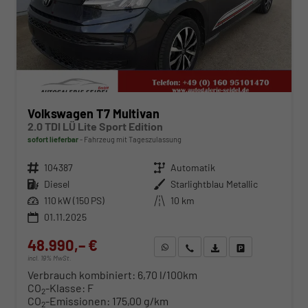
Volkswagen T7 Multivan
2.0 TDI LÜ Lite Sport Edition
sofort lieferbar
Fahrzeug mit Tageszulassung
Fahrzeugnr.
104387
Getriebe
Automatik
Kraftstoff
Diesel
Außenfarbe
Starlightblau Metallic
Leistung
110 kW (150 PS)
Kilometerstand
10 km
01.11.2025
48.990,– €
WhatsApp anfragen
Wir rufen Sie an
Fahrzeugexposé (PDF)
Fahrzeug parken
incl. 19% MwSt.
Verbrauch kombiniert:
6,70 l/100km
CO
-Klasse:
F
2
CO
-Emissionen:
175,00 g/km
2