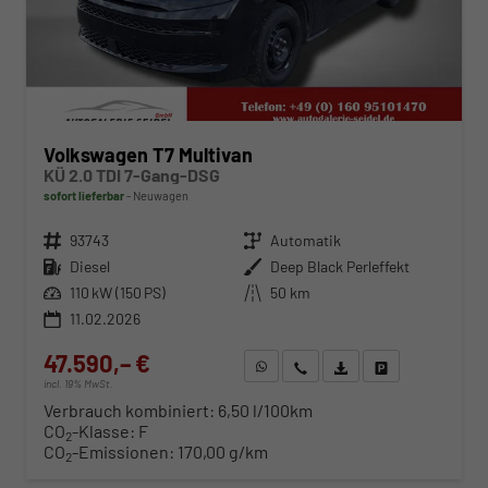
Volkswagen T7 Multivan
KÜ 2.0 TDI 7-Gang-DSG
sofort lieferbar
Neuwagen
Fahrzeugnr.
93743
Getriebe
Automatik
Kraftstoff
Diesel
Außenfarbe
Deep Black Perleffekt
Leistung
110 kW (150 PS)
Kilometerstand
50 km
11.02.2026
47.590,– €
WhatsApp anfragen
Wir rufen Sie an
Fahrzeugexposé (PDF)
Fahrzeug parken
incl. 19% MwSt.
Verbrauch kombiniert:
6,50 l/100km
CO
-Klasse:
F
2
CO
-Emissionen:
170,00 g/km
2