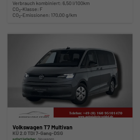
Verbrauch kombiniert:
6,50 l/100km
CO
-Klasse:
F
2
CO
-Emissionen:
170,00 g/km
2
ab 483,– € mtl.
Volkswagen T7 Multivan
KÜ 2.0 TDI 7-Gang-DSG
sofort lieferbar
Neuwagen