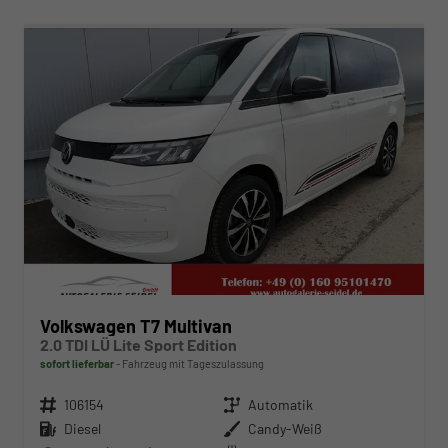
ab 489,– € mtl.
Volkswagen T7 Multivan
2.0 TDI LÜ Lite Sport Edition
sofort lieferbar
Fahrzeug mit Tageszulassung
Fahrzeugnr.
106154
Getriebe
Automatik
Kraftstoff
Diesel
Außenfarbe
Candy-Weiß