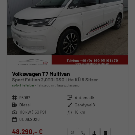
Volkswagen T7 Multivan
Sport Edition 2,0TDI DSG Lite KÜ 5 Sitzer
sofort lieferbar
Fahrzeug mit Tageszulassung
Fahrzeugnr.
95097
Getriebe
Automatik
Kraftstoff
Diesel
Außenfarbe
Candyweiß
Leistung
110 kW (150 PS)
Kilometerstand
10 km
01.08.2026
48.290,– €
WhatsApp anfragen
Wir rufen Sie an
Fahrzeugexposé (PDF)
Fahrzeug parken