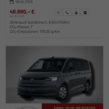
09.04.2026
46.690,– €
WhatsApp anfragen
Wir rufen Sie an
Fahrzeugexposé (PDF)
Fahrzeug parken
incl. 19% MwSt.
Verbrauch kombiniert:
6,50 l/100km
CO
-Klasse:
F
2
CO
-Emissionen:
170,00 g/km
2
ab 474,– € mtl.