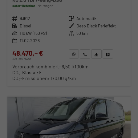
sofort lieferbar
Neuwagen
Fahrzeugnr.
93612
Getriebe
Automatik
Kraftstoff
Diesel
Außenfarbe
Deep Black Perleffekt
Leistung
110 kW (150 PS)
Kilometerstand
50 km
11.02.2026
48.470,– €
WhatsApp anfragen
Wir rufen Sie an
Fahrzeugexposé (PDF)
Fahrzeug parken
incl. 19% MwSt.
Verbrauch kombiniert:
6,50 l/100km
CO
-Klasse:
F
2
CO
-Emissionen:
170,00 g/km
2
ab 498,– € mtl.