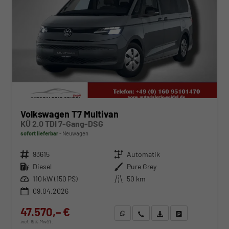
Volkswagen T7 Multivan
KÜ 2.0 TDI 7-Gang-DSG
sofort lieferbar
Neuwagen
Fahrzeugnr.
93615
Getriebe
Automatik
Kraftstoff
Diesel
Außenfarbe
Pure Grey
Leistung
110 kW (150 PS)
Kilometerstand
50 km
09.04.2026
47.570,– €
WhatsApp anfragen
Wir rufen Sie an
Fahrzeugexposé (PDF)
Fahrzeug parken
incl. 19% MwSt.