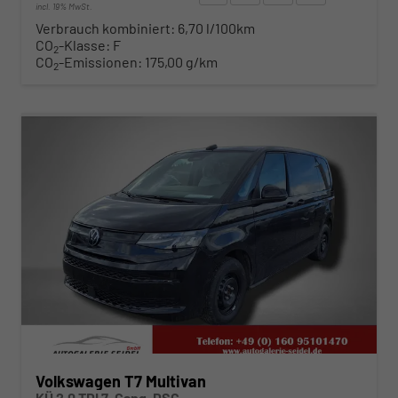
incl. 19% MwSt.
Verbrauch kombiniert:
6,70 l/100km
CO
-Klasse:
F
2
CO
-Emissionen:
175,00 g/km
2
ab 492,– € mtl.
Volkswagen T7 Multivan
KÜ 2.0 TDI 7-Gang-DSG