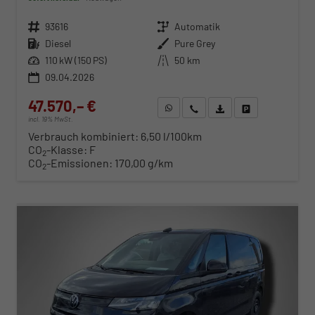
Fahrzeugnr.
93616
Getriebe
Automatik
Kraftstoff
Diesel
Außenfarbe
Pure Grey
Leistung
110 kW (150 PS)
Kilometerstand
50 km
09.04.2026
47.570,– €
WhatsApp anfragen
Wir rufen Sie an
Fahrzeugexposé (PDF)
Fahrzeug parken
incl. 19% MwSt.
Verbrauch kombiniert:
6,50 l/100km
CO
-Klasse:
F
2
CO
-Emissionen:
170,00 g/km
2
ab 483,– € mtl.