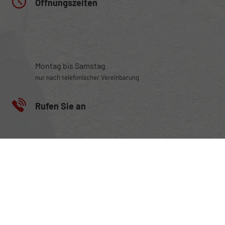
Öffnungszeiten
Montag bis Samstag
nur nach telefonischer Vereinbarung
Rufen Sie an
+49 (0) 160 95101470
Wie können wir Ihnen helfen?