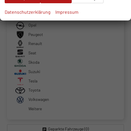
Colt
Datenschutzerklärung
Impressum
Nissan
Opel
Peugeot
Renault
Seat
Skoda
Suzuki
Tesla
Toyota
Volkswagen
Weitere
Geparkte Fahrzeuge (
0
)