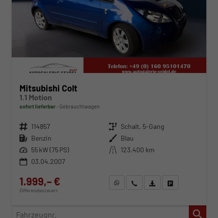
Mitsubishi Colt
1.1 Motion
sofort lieferbar
Gebrauchtwagen
Fahrzeugnr.
114857
Getriebe
Schalt. 5-Gang
Kraftstoff
Benzin
Außenfarbe
Blau
Leistung
55 kW (75 PS)
Kilometerstand
123.400 km
03.04.2007
1.999,– €
WhatsApp anfragen
Wir rufen Sie an
Fahrzeugexposé (PDF)
Fahrzeug parken
Differenzbesteuert
Fahrzeugnr.