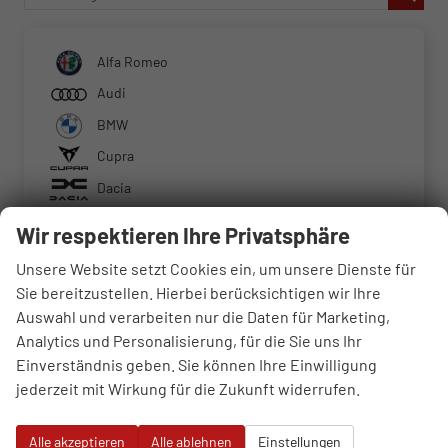
Alfa Romeo
Audi
BMW
Cupra
Dacia
Fiat
Wir respektieren Ihre Privatsphäre
Ford
Unsere Website setzt Cookies ein, um unsere Dienste für
Hyundai
Sie bereitzustellen. Hierbei berücksichtigen wir Ihre
Jeep
Auswahl und verarbeiten nur die Daten für Marketing,
Analytics und Personalisierung, für die Sie uns Ihr
Kia
Einverständnis geben. Sie können Ihre Einwilligung
Mercedes-Benz
jederzeit mit Wirkung für die Zukunft widerrufen.
MINI
Mitsubishi
Alle akzeptieren
Alle ablehnen
Einstellungen