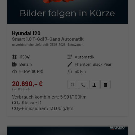
Hyundai i20
Smart 1.0 T-Gdi 7-Gang Automatik
unverbindliche Lieferzeit:
31.08.2026
Neuwagen
Fahrzeugnr.
115041
Getriebe
Automatik
Kraftstoff
Benzin
Außenfarbe
Phantom Black Pearl
Leistung
66 kW (90 PS)
Kilometerstand
50 km
20.690,– €
WhatsApp anfragen
Wir rufen Sie an
Fahrzeugexposé (PDF)
Fahrzeug parken
incl. 19% MwSt.
Verbrauch kombiniert:
5,90 l/100km
CO
-Klasse:
D
2
CO
-Emissionen:
131,00 g/km
2
ab 210,– € mtl.