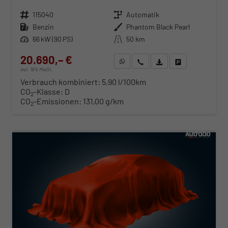
Fahrzeugnr.
115040
Getriebe
Automatik
Kraftstoff
Benzin
Außenfarbe
Phantom Black Pearl
Leistung
66 kW (90 PS)
Kilometerstand
50 km
20.690,– €
WhatsApp anfragen
Wir rufen Sie an
Fahrzeugexposé (PDF)
Fahrzeug parken
incl. 19% MwSt.
Verbrauch kombiniert:
5,90 l/100km
CO
-Klasse:
D
2
CO
-Emissionen:
131,00 g/km
2
ab 210,– € mtl.