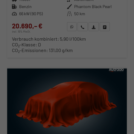
Kraftstoff
Benzin
Außenfarbe
Phantom Black Pearl
Leistung
66 kW (90 PS)
Kilometerstand
50 km
20.690,– €
WhatsApp anfragen
Wir rufen Sie an
Fahrzeugexposé (PDF)
Fahrzeug parken
incl. 19% MwSt.
Verbrauch kombiniert:
5,90 l/100km
CO
-Klasse:
D
2
CO
-Emissionen:
131,00 g/km
2
ab 210,– € mtl.