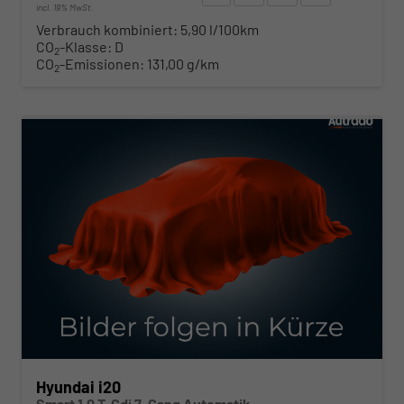
incl. 19% MwSt.
Verbrauch kombiniert:
5,90 l/100km
CO
-Klasse:
D
2
CO
-Emissionen:
131,00 g/km
2
ab 210,– € mtl.
Hyundai i20
Smart 1.0 T-Gdi 7-Gang Automatik