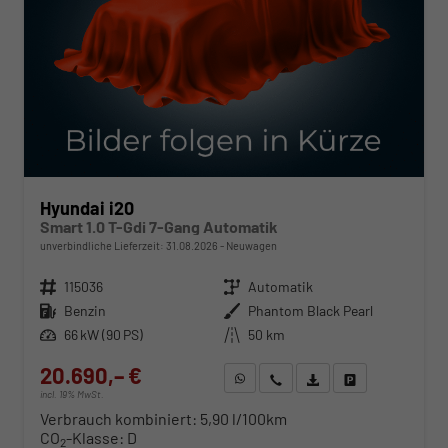
Hyundai i20
Smart 1.0 T-Gdi 7-Gang Automatik
unverbindliche Lieferzeit:
31.08.2026
Neuwagen
Fahrzeugnr.
115036
Getriebe
Automatik
Kraftstoff
Benzin
Außenfarbe
Phantom Black Pearl
Leistung
66 kW (90 PS)
Kilometerstand
50 km
20.690,– €
WhatsApp anfragen
Wir rufen Sie an
Fahrzeugexposé (PDF)
Fahrzeug parken
incl. 19% MwSt.
Verbrauch kombiniert:
5,90 l/100km
CO
-Klasse:
D
2