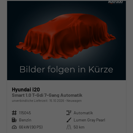
Hyundai i20
Smart 1.0 T-Gdi 7-Gang Automatik
unverbindliche Lieferzeit:
15.10.2026
Neuwagen
Fahrzeugnr.
115045
Getriebe
Automatik
Kraftstoff
Benzin
Außenfarbe
Lumen Gray Pearl
Leistung
66 kW (90 PS)
Kilometerstand
50 km