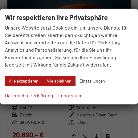
Wir respektieren Ihre Privatsphäre
Unsere Website setzt Cookies ein, um unsere Dienste für
Sie bereitzustellen. Hierbei berücksichtigen wir Ihre
Auswahl und verarbeiten nur die Daten für Marketing,
Analytics und Personalisierung, für die Sie uns Ihr
Einverständnis geben. Sie können Ihre Einwilligung
jederzeit mit Wirkung für die Zukunft widerrufen.
Alle akzeptieren
Alle ablehnen
Einstellungen
Hyundai i20
Smart 1.0 T-Gdi 7-Gang Automatik
Datenschutzerklärung
Impressum
unverbindliche Lieferzeit:
07.10.2026
Neuwagen
Fahrzeugnr.
115042
Getriebe
Automatik
Kraftstoff
Benzin
Außenfarbe
Mangrove Green Pearl
Leistung
66 kW (90 PS)
Kilometerstand
50 km
20.690,– €
WhatsApp anfragen
Wir rufen Sie an
Fahrzeugexposé (PDF)
Fahrzeug parken