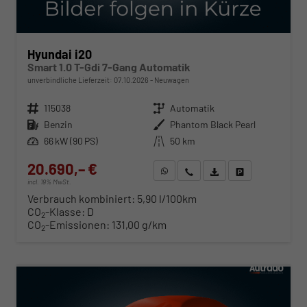
Hyundai i20
Smart 1.0 T-Gdi 7-Gang Automatik
unverbindliche Lieferzeit:
07.10.2026
Neuwagen
Fahrzeugnr.
115038
Getriebe
Automatik
Kraftstoff
Benzin
Außenfarbe
Phantom Black Pearl
Leistung
66 kW (90 PS)
Kilometerstand
50 km
20.690,– €
WhatsApp anfragen
Wir rufen Sie an
Fahrzeugexposé (PDF)
Fahrzeug parken
incl. 19% MwSt.
Verbrauch kombiniert:
5,90 l/100km
CO
-Klasse:
D
2
CO
-Emissionen:
131,00 g/km
2
ab 210,– € mtl.