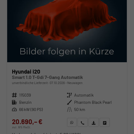
Hyundai i20
Smart 1.0 T-Gdi 7-Gang Automatik
unverbindliche Lieferzeit:
07.10.2026
Neuwagen
Fahrzeugnr.
115039
Getriebe
Automatik
Kraftstoff
Benzin
Außenfarbe
Phantom Black Pearl
Leistung
66 kW (90 PS)
Kilometerstand
50 km
20.690,– €
WhatsApp anfragen
Wir rufen Sie an
Fahrzeugexposé (PDF)
Fahrzeug parken
incl. 19% MwSt.