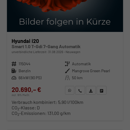
Hyundai i20
Smart 1.0 T-Gdi 7-Gang Automatik
unverbindliche Lieferzeit:
31.08.2026
Neuwagen
Fahrzeugnr.
115044
Getriebe
Automatik
Kraftstoff
Benzin
Außenfarbe
Mangrove Green Pearl
Leistung
66 kW (90 PS)
Kilometerstand
50 km
20.690,– €
WhatsApp anfragen
Wir rufen Sie an
Fahrzeugexposé (PDF)
Fahrzeug parken
incl. 19% MwSt.
Verbrauch kombiniert:
5,90 l/100km
CO
-Klasse:
D
2
CO
-Emissionen:
131,00 g/km
2
ab 210,– € mtl.