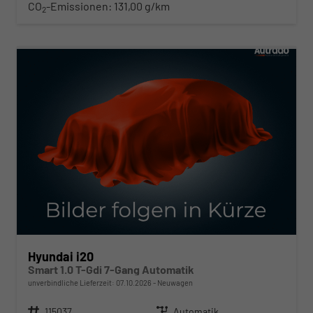
CO
-Emissionen:
131,00 g/km
2
ab 210,– € mtl.
Hyundai i20
Smart 1.0 T-Gdi 7-Gang Automatik
unverbindliche Lieferzeit:
07.10.2026
Neuwagen
Fahrzeugnr.
115037
Getriebe
Automatik