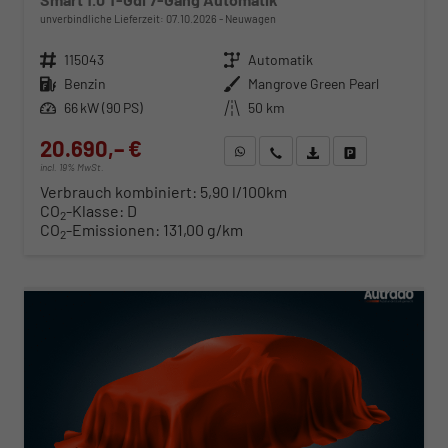
unverbindliche Lieferzeit:
07.10.2026
Neuwagen
Fahrzeugnr.
115043
Getriebe
Automatik
Kraftstoff
Benzin
Außenfarbe
Mangrove Green Pearl
Leistung
66 kW (90 PS)
Kilometerstand
50 km
20.690,– €
WhatsApp anfragen
Wir rufen Sie an
Fahrzeugexposé (PDF)
Fahrzeug parken
incl. 19% MwSt.
Verbrauch kombiniert:
5,90 l/100km
CO
-Klasse:
D
2
CO
-Emissionen:
131,00 g/km
2
ab 210,– € mtl.