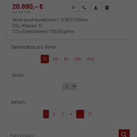
20.690,– €
WhatsApp anfragen
Wir rufen Sie an
Fahrzeugexposé (PDF)
Fahrzeug parken
incl. 19% MwSt.
Verbrauch kombiniert:
5,90 l/100km
CO
-Klasse:
D
2
CO
-Emissionen:
131,00 g/km
2
Datensätze pro Seite:
10
20
50
100
250
Seite:
Seiten:
1
2
3
4
...
13
Fahrzeugnr.