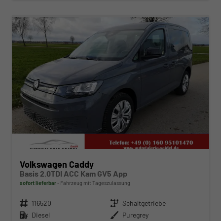
ab 296,– € mtl.
Volkswagen Caddy
Basis 2.0TDI ACC Kam GV5 App
sofort lieferbar
Fahrzeug mit Tageszulassung
Fahrzeugnr.
116520
Getriebe
Schaltgetriebe
Kraftstoff
Diesel
Außenfarbe
Puregrey