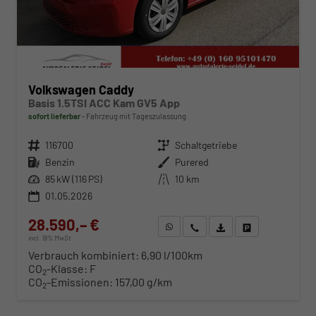
Volkswagen Caddy
Basis 1.5TSI ACC Kam GV5 App
sofort lieferbar
Fahrzeug mit Tageszulassung
Fahrzeugnr.
116700
Getriebe
Schaltgetriebe
Kraftstoff
Benzin
Außenfarbe
Purered
Leistung
85 kW (116 PS)
Kilometerstand
10 km
01.05.2026
28.590,– €
WhatsApp anfragen
Wir rufen Sie an
Fahrzeugexposé (PDF)
Fahrzeug parken
incl. 19% MwSt.
Verbrauch kombiniert:
6,90 l/100km
CO
-Klasse:
F
2
CO
-Emissionen:
157,00 g/km
2
ab 292,– € mtl.