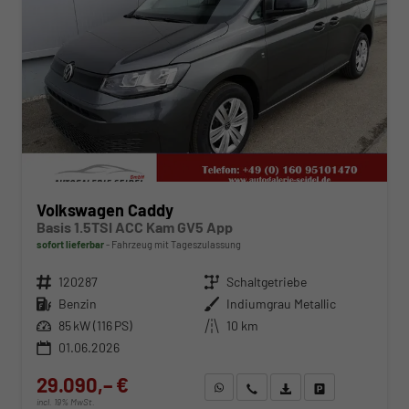
Volkswagen Caddy
Basis 1.5TSI ACC Kam GV5 App
sofort lieferbar
Fahrzeug mit Tageszulassung
Fahrzeugnr.
120287
Getriebe
Schaltgetriebe
Kraftstoff
Benzin
Außenfarbe
Indiumgrau Metallic
Leistung
85 kW (116 PS)
Kilometerstand
10 km
01.06.2026
29.090,– €
WhatsApp anfragen
Wir rufen Sie an
Fahrzeugexposé (PDF)
Fahrzeug parken
incl. 19% MwSt.