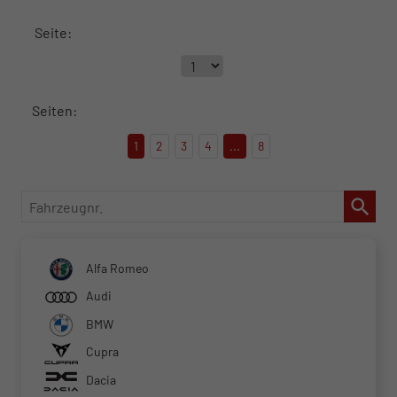
Seite:
Seiten:
1
2
3
4
...
8
Fahrzeugnr.
Alfa Romeo
Audi
BMW
Cupra
Dacia