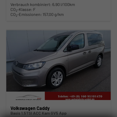
Verbrauch kombiniert:
6,90 l/100km
CO
-Klasse:
F
2
CO
-Emissionen:
157,00 g/km
2
ab 295,– € mtl.
Volkswagen Caddy
Basis 1.5TSI ACC Kam GV5 App