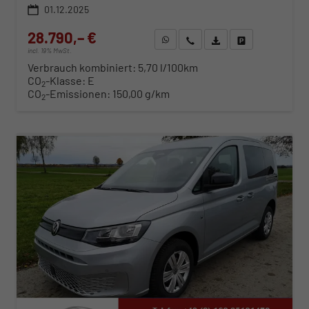
01.12.2025
28.790,– €
WhatsApp anfragen
Wir rufen Sie an
Fahrzeugexposé (PDF)
Fahrzeug parken
incl. 19% MwSt.
Verbrauch kombiniert:
5,70 l/100km
CO
-Klasse:
E
2
CO
-Emissionen:
150,00 g/km
2
ab 295,– € mtl.