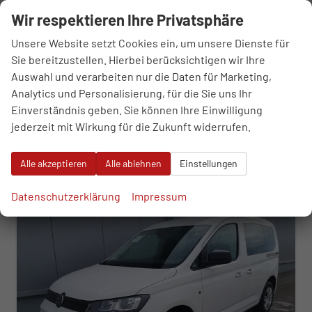
sofort lieferbar
Fahrzeug mit Tageszulassung
Wir respektieren Ihre Privatsphäre
Fahrzeugnr.
120288
Getriebe
Schaltgetriebe
Unsere Website setzt Cookies ein, um unsere Dienste für
Kraftstoff
Benzin
Außenfarbe
Mojave Beige Metallic
Sie bereitzustellen. Hierbei berücksichtigen wir Ihre
Leistung
85 kW (116 PS)
Kilometerstand
10 km
Auswahl und verarbeiten nur die Daten für Marketing,
01.06.2026
Analytics und Personalisierung, für die Sie uns Ihr
29.090,– €
Einverständnis geben. Sie können Ihre Einwilligung
WhatsApp anfragen
Wir rufen Sie an
Fahrzeugexposé (PDF)
Fahrzeug parken
incl. 19% MwSt.
jederzeit mit Wirkung für die Zukunft widerrufen.
Verbrauch kombiniert:
6,90 l/100km
CO
-Klasse:
F
2
Alle akzeptieren
Alle ablehnen
Einstellungen
CO
-Emissionen:
157,00 g/km
2
ab 296,– € mtl.
Datenschutzerklärung
Impressum