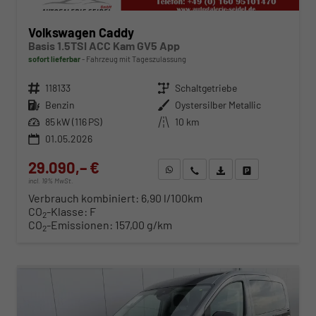
Volkswagen Caddy
Basis 1.5TSI ACC Kam GV5 App
sofort lieferbar
Fahrzeug mit Tageszulassung
Fahrzeugnr.
118133
Getriebe
Schaltgetriebe
Kraftstoff
Benzin
Außenfarbe
Oystersilber Metallic
Leistung
85 kW (116 PS)
Kilometerstand
10 km
01.05.2026
29.090,– €
WhatsApp anfragen
Wir rufen Sie an
Fahrzeugexposé (PDF)
Fahrzeug parken
incl. 19% MwSt.
Verbrauch kombiniert:
6,90 l/100km
CO
-Klasse:
F
2
CO
-Emissionen:
157,00 g/km
2
ab 295,– € mtl.