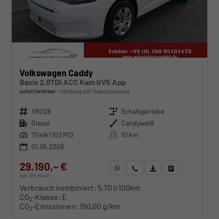
Volkswagen Caddy
Basis 2.0TDI ACC Kam GV5 App
sofort lieferbar
Fahrzeug mit Tageszulassung
Fahrzeugnr.
115209
Getriebe
Schaltgetriebe
Kraftstoff
Diesel
Außenfarbe
Candyweiß
Leistung
75 kW (102 PS)
Kilometerstand
10 km
01.05.2026
29.190,– €
WhatsApp anfragen
Wir rufen Sie an
Fahrzeugexposé (PDF)
Fahrzeug parken
incl. 19% MwSt.
Verbrauch kombiniert:
5,70 l/100km
CO
-Klasse:
E
2
CO
-Emissionen:
150,00 g/km
2