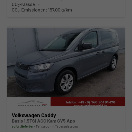
CO
-Klasse:
F
2
CO
-Emissionen:
157,00 g/km
2
ab 290,– € mtl.
Volkswagen Caddy
Basis 1.5TSI ACC Kam GV5 App
sofort lieferbar
Fahrzeug mit Tageszulassung