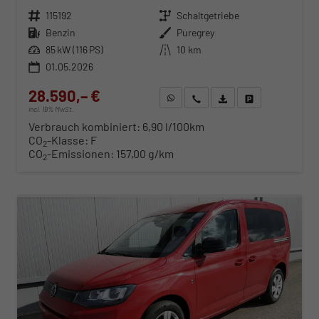
Fahrzeugnr.
115192
Getriebe
Schaltgetriebe
Kraftstoff
Benzin
Außenfarbe
Puregrey
Leistung
85 kW (116 PS)
Kilometerstand
10 km
01.05.2026
28.590,– €
WhatsApp anfragen
Wir rufen Sie an
Fahrzeugexposé (PDF)
Fahrzeug parken
incl. 19% MwSt.
Verbrauch kombiniert:
6,90 l/100km
CO
-Klasse:
F
2
CO
-Emissionen:
157,00 g/km
2
ab 290,– € mtl.