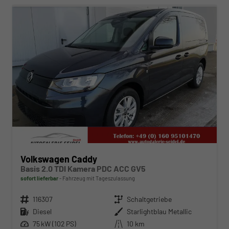
Volkswagen Caddy
Basis 2.0 TDI Kamera PDC ACC GV5
sofort lieferbar
Fahrzeug mit Tageszulassung
Fahrzeugnr.
116307
Getriebe
Schaltgetriebe
Kraftstoff
Diesel
Außenfarbe
Starlightblau Metallic
Leistung
75 kW (102 PS)
Kilometerstand
10 km