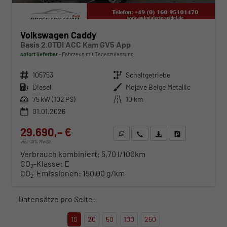
Volkswagen Caddy
Basis 2.0TDI ACC Kam GV5 App
sofort lieferbar
Fahrzeug mit Tageszulassung
Fahrzeugnr.
105753
Getriebe
Schaltgetriebe
Kraftstoff
Diesel
Außenfarbe
Mojave Beige Metallic
Leistung
75 kW (102 PS)
Kilometerstand
10 km
01.01.2026
29.690,– €
WhatsApp anfragen
Wir rufen Sie an
Fahrzeugexposé (PDF)
Fahrzeug parken
incl. 19% MwSt.
Verbrauch kombiniert:
5,70 l/100km
CO
-Klasse:
E
2
CO
-Emissionen:
150,00 g/km
2
Datensätze pro Seite:
10
20
50
100
250