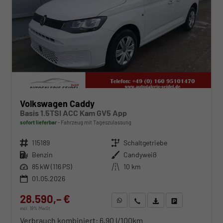
Volkswagen Caddy
Basis 1.5TSI ACC Kam GV5 App
sofort lieferbar
Fahrzeug mit Tageszulassung
Fahrzeugnr.
115189
Getriebe
Schaltgetriebe
Kraftstoff
Benzin
Außenfarbe
Candyweiß
Leistung
85 kW (116 PS)
Kilometerstand
10 km
01.05.2026
28.590,– €
WhatsApp anfragen
Wir rufen Sie an
Fahrzeugexposé (PDF)
Fahrzeug parken
incl. 19% MwSt.
Verbrauch kombiniert:
6,90 l/100km