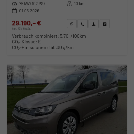
Leistung
75 kW (102 PS)
Kilometerstand
10 km
01.05.2026
29.190,– €
WhatsApp anfragen
Wir rufen Sie an
Fahrzeugexposé (PDF)
Fahrzeug parken
incl. 19% MwSt.
Verbrauch kombiniert:
5,70 l/100km
CO
-Klasse:
E
2
CO
-Emissionen:
150,00 g/km
2
ab 302,– € mtl.