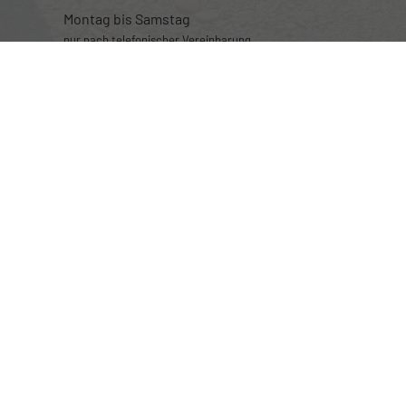
Montag bis Samstag
nur nach telefonischer Vereinbarung
Rufen Sie an
+49 (0) 160 95101470
Wie können wir Ihnen helfen?
Anmelden
Impressum
Datenschutz
Cookie-Einstellungen