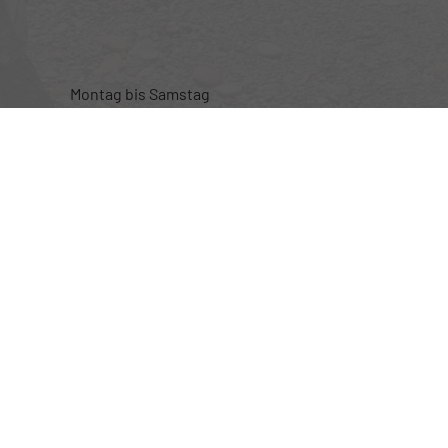
Montag bis Samstag
nur nach telefonischer Vereinbarung
Rufen Sie an
+49 (0) 160 95101470
Wie können wir Ihnen helfen?