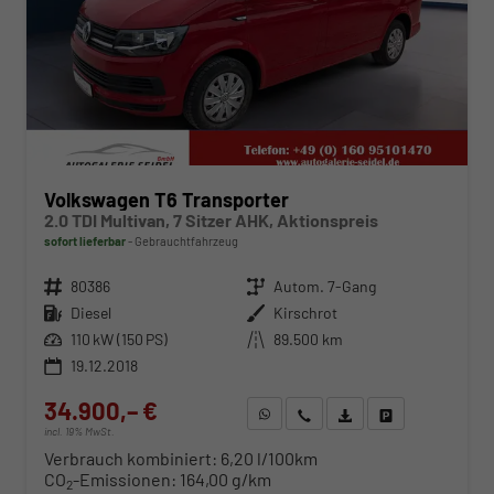
Volkswagen T6 Transporter
2.0 TDI Multivan, 7 Sitzer AHK, Aktionspreis
sofort lieferbar
Gebrauchtfahrzeug
Fahrzeugnr.
80386
Getriebe
Autom. 7-Gang
Kraftstoff
Diesel
Außenfarbe
Kirschrot
Leistung
110 kW (150 PS)
Kilometerstand
89.500 km
19.12.2018
34.900,– €
WhatsApp anfragen
Wir rufen Sie an
Fahrzeugexposé (PDF)
Fahrzeug parken
incl. 19% MwSt.
Verbrauch kombiniert:
6,20 l/100km
CO
-Emissionen:
164,00 g/km
2