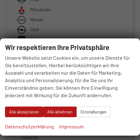
Mitsubishi
Nissan
Opel
Peugeot
Wir respektieren Ihre Privatsphäre
Renault
Unsere Website setzt Cookies ein, um unsere Dienste für
Seat
Sie bereitzustellen. Hierbei berücksichtigen wir Ihre
Skoda
Auswahl und verarbeiten nur die Daten für Marketing,
Suzuki
Analytics und Personalisierung, für die Sie uns Ihr
Einverständnis geben. Sie können Ihre Einwilligung
Tesla
jederzeit mit Wirkung für die Zukunft widerrufen.
Toyota
Volkswagen
Alle akzeptieren
Alle ablehnen
Einstellungen
Caddy
Datenschutzerklärung
Impressum
Caddy Maxi
California