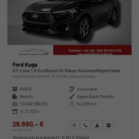
Ford Kuga
ST-Line 1.5 EcoBoost 8-Gang-Automatikgetriebe
unverbindliche Lieferzeit:
01.07.2028
Gebrauchtwagen
Fahrzeugnr.
64970
Getriebe
Automatik
Kraftstoff
Benzin
Außenfarbe
Agate Black Metallic
Leistung
137 kW (186 PS)
Kilometerstand
54.500 km
12.11.2024
26.690,– €
WhatsApp anfragen
Wir rufen Sie an
Fahrzeugexposé (PDF)
Fahrzeug parken
incl. 19% MwSt.
Verbrauch kombiniert:
6,80 l/100km