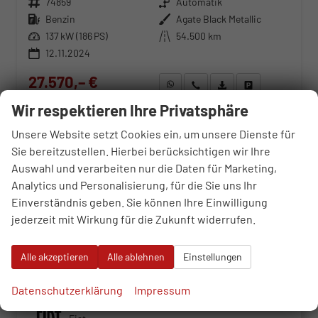
Fahrzeugnr.
74859
Getriebe
Automatik
Kraftstoff
Benzin
Außenfarbe
Agate Black Metallic
Leistung
137 kW (186 PS)
Kilometerstand
54.500 km
12.11.2024
27.570,– €
WhatsApp anfragen
Wir rufen Sie an
Fahrzeugexposé (PDF)
Fahrzeug parken
incl. 19% MwSt.
Wir respektieren Ihre Privatsphäre
Verbrauch kombiniert:
6,80 l/100km
CO
-Emissionen:
154,00 g/km
2
Unsere Website setzt Cookies ein, um unsere Dienste für
Sie bereitzustellen. Hierbei berücksichtigen wir Ihre
Fahrzeugnr.
Auswahl und verarbeiten nur die Daten für Marketing,
Analytics und Personalisierung, für die Sie uns Ihr
Einverständnis geben. Sie können Ihre Einwilligung
Alfa Romeo
jederzeit mit Wirkung für die Zukunft widerrufen.
Audi
BMW
Alle akzeptieren
Alle ablehnen
Einstellungen
Cupra
Datenschutzerklärung
Impressum
Dacia