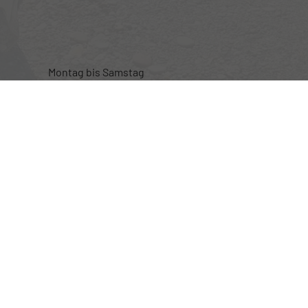
Montag bis Samstag
nur nach telefonischer Vereinbarung
Rufen Sie an
+49 (0) 160 95101470
Wie können wir Ihnen helfen?