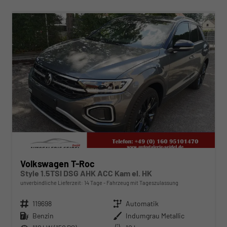
ab 313,– € mtl.
Volkswagen T-Roc
Style 1.5TSI DSG AHK ACC Kam el. HK
unverbindliche Lieferzeit:
14 Tage
Fahrzeug mit Tageszulassung
Fahrzeugnr.
119698
Getriebe
Automatik
Kraftstoff
Benzin
Außenfarbe
Indumgrau Metallic