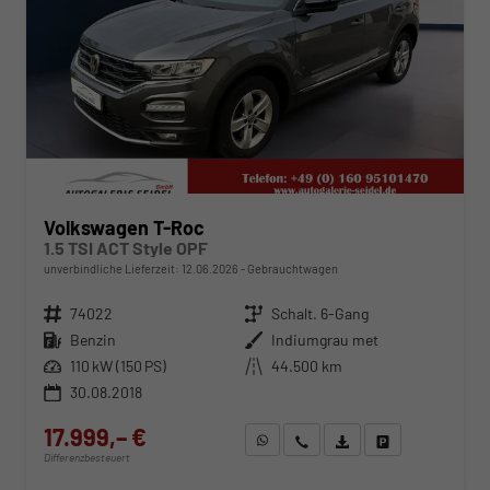
Volkswagen T-Roc
1.5 TSI ACT Style OPF
unverbindliche Lieferzeit:
12.06.2026
Gebrauchtwagen
Fahrzeugnr.
74022
Getriebe
Schalt. 6-Gang
Kraftstoff
Benzin
Außenfarbe
Indiumgrau met
Leistung
110 kW (150 PS)
Kilometerstand
44.500 km
30.08.2018
17.999,– €
WhatsApp anfragen
Wir rufen Sie an
Fahrzeugexposé (PDF)
Fahrzeug parken
Differenzbesteuert