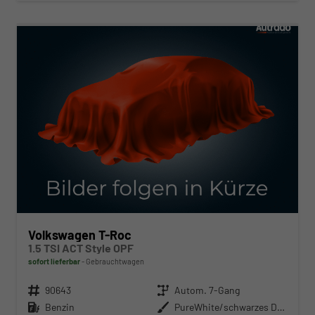
ab 203,– € mtl.
Volkswagen T-Roc
1.5 TSI ACT Style OPF
sofort lieferbar
Gebrauchtwagen
Fahrzeugnr.
90643
Getriebe
Autom. 7-Gang
Kraftstoff
Benzin
Außenfarbe
PureWhite/schwarzes Dach