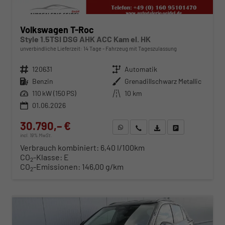
Volkswagen T-Roc
Style 1.5TSI DSG AHK ACC Kam el. HK
unverbindliche Lieferzeit:
14 Tage
Fahrzeug mit Tageszulassung
Fahrzeugnr.
120631
Getriebe
Automatik
Kraftstoff
Benzin
Außenfarbe
Grenadillschwarz Metallic
Leistung
110 kW (150 PS)
Kilometerstand
10 km
01.06.2026
30.790,– €
WhatsApp anfragen
Wir rufen Sie an
Fahrzeugexposé (PDF)
Fahrzeug parken
incl. 19% MwSt.
Verbrauch kombiniert:
6,40 l/100km
CO
-Klasse:
E
2
CO
-Emissionen:
146,00 g/km
2
ab 322,– € mtl.