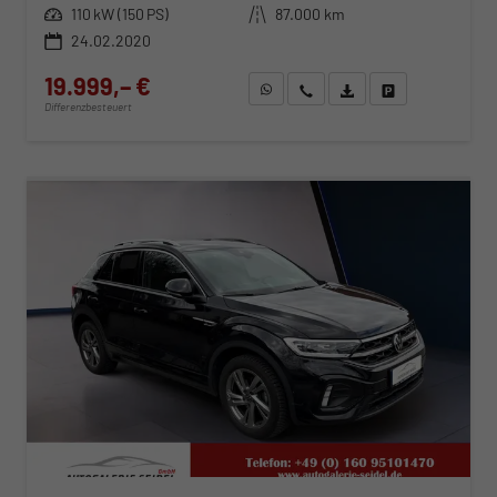
Leistung
110 kW (150 PS)
Kilometerstand
87.000 km
24.02.2020
19.999,– €
WhatsApp anfragen
Wir rufen Sie an
Fahrzeugexposé (PDF)
Fahrzeug parken
Differenzbesteuert
ab 274,– € mtl.