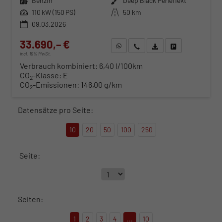
Kraftstoff
Benzin
Außenfarbe
Deep Black Perleffekt
Leistung
110 kW (150 PS)
Kilometerstand
50 km
09.03.2026
33.690,– €
WhatsApp anfragen
Wir rufen Sie an
Fahrzeugexposé (PDF)
Fahrzeug parken
incl. 19% MwSt.
Verbrauch kombiniert:
6,40 l/100km
CO
-Klasse:
E
2
CO
-Emissionen:
146,00 g/km
2
Datensätze pro Seite:
10
20
50
100
250
Seite:
Seiten:
1
2
3
4
...
10