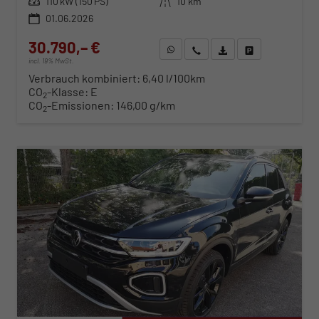
Leistung
110 kW (150 PS)
Kilometerstand
10 km
01.06.2026
30.790,– €
WhatsApp anfragen
Wir rufen Sie an
Fahrzeugexposé (PDF)
Fahrzeug parken
incl. 19% MwSt.
Verbrauch kombiniert:
6,40 l/100km
CO
-Klasse:
E
2
CO
-Emissionen:
146,00 g/km
2
ab 313,– € mtl.