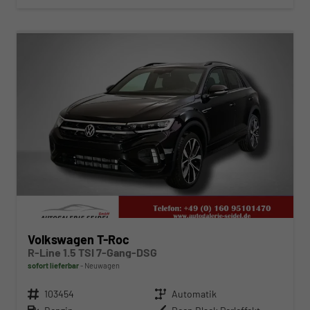
ab 342,– € mtl.
Volkswagen T-Roc
R-Line 1.5 TSI 7-Gang-DSG
sofort lieferbar
Neuwagen
Fahrzeugnr.
103454
Getriebe
Automatik