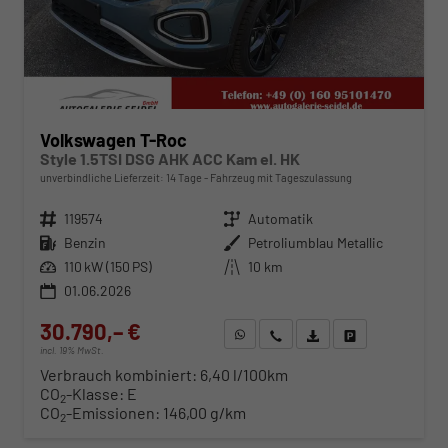
Volkswagen T-Roc
Style 1.5TSI DSG AHK ACC Kam el. HK
unverbindliche Lieferzeit:
14 Tage
Fahrzeug mit Tageszulassung
Fahrzeugnr.
119574
Getriebe
Automatik
Kraftstoff
Benzin
Außenfarbe
Petroliumblau Metallic
Leistung
110 kW (150 PS)
Kilometerstand
10 km
01.06.2026
30.790,– €
WhatsApp anfragen
Wir rufen Sie an
Fahrzeugexposé (PDF)
Fahrzeug parken
incl. 19% MwSt.
Verbrauch kombiniert:
6,40 l/100km
CO
-Klasse:
E
2
CO
-Emissionen:
146,00 g/km
2