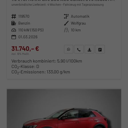
unverbindliche Lieferzeit:
4 Wochen
Fahrzeug mit Tageszulassung
Fahrzeugnr.
119570
Getriebe
Automatik
Kraftstoff
Benzin
Außenfarbe
Wolfgrau
Leistung
110 kW (150 PS)
Kilometerstand
10 km
01.03.2026
31.740,– €
WhatsApp anfragen
Wir rufen Sie an
Fahrzeugexposé (PDF)
Fahrzeug parken
incl. 19% MwSt.
Verbrauch kombiniert:
5,90 l/100km
CO
-Klasse:
D
2
CO
-Emissionen:
133,00 g/km
2
ab 336,– € mtl.