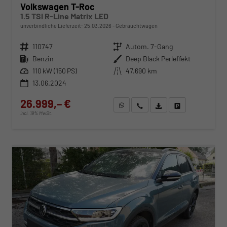
Volkswagen T-Roc
1.5 TSI R-Line Matrix LED
unverbindliche Lieferzeit:
25.03.2026
Gebrauchtwagen
Fahrzeugnr.
110747
Getriebe
Autom. 7-Gang
Kraftstoff
Benzin
Außenfarbe
Deep Black Perleffekt
Leistung
110 kW (150 PS)
Kilometerstand
47.690 km
13.06.2024
26.999,– €
WhatsApp anfragen
Wir rufen Sie an
Fahrzeugexposé (PDF)
Fahrzeug parken
incl. 19% MwSt.
ab 313,– € mtl.