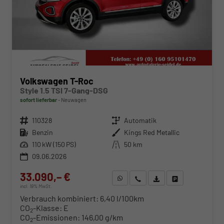
Volkswagen T-Roc
Style 1.5 TSI 7-Gang-DSG
sofort lieferbar
Neuwagen
Fahrzeugnr.
110328
Getriebe
Automatik
Kraftstoff
Benzin
Außenfarbe
Kings Red Metallic
Leistung
110 kW (150 PS)
Kilometerstand
50 km
09.06.2026
33.090,– €
WhatsApp anfragen
Wir rufen Sie an
Fahrzeugexposé (PDF)
Fahrzeug parken
incl. 19% MwSt.
Verbrauch kombiniert:
6,40 l/100km
CO
-Klasse:
E
2
CO
-Emissionen:
146,00 g/km
2