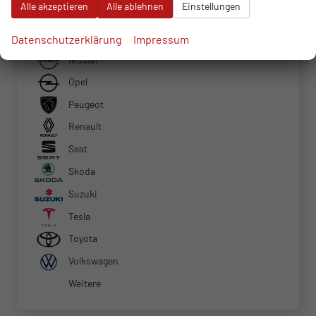
Alle akzeptieren
Alle ablehnen
Einstellungen
MINI
Mitsubishi
Datenschutzerklärung
Impressum
Nissan
Opel
Peugeot
Renault
Seat
Skoda
Suzuki
Tesla
Toyota
Volkswagen
Weitere