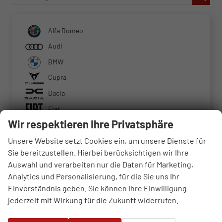
Alfa Romeo
Audi
BMW
Cupra
Dacia
Fiat
Wir respektieren Ihre Privatsphäre
Ford
Unsere Website setzt Cookies ein, um unsere Dienste für
Hyundai
Sie bereitzustellen. Hierbei berücksichtigen wir Ihre
Jeep
Auswahl und verarbeiten nur die Daten für Marketing,
Kia
Analytics und Personalisierung, für die Sie uns Ihr
Mercedes-Benz
Einverständnis geben. Sie können Ihre Einwilligung
jederzeit mit Wirkung für die Zukunft widerrufen.
SL-Klasse
SLK-Klasse