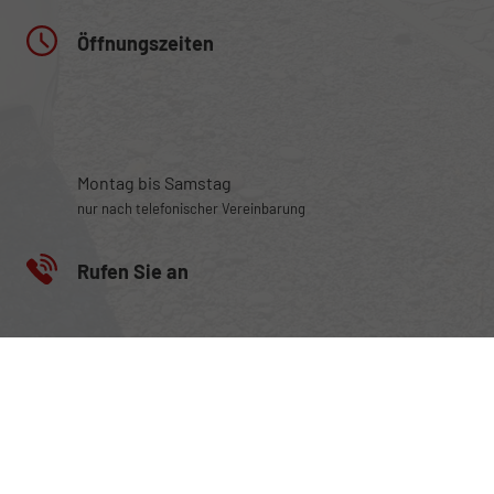
Öffnungszeiten
Montag bis Samstag
nur nach telefonischer Vereinbarung
Rufen Sie an
+49 (0) 160 95101470
Wie können wir Ihnen helfen?