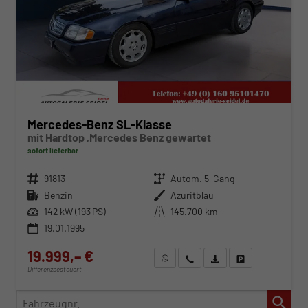
Mercedes-Benz SL-Klasse
mit Hardtop ,Mercedes Benz gewartet
sofort lieferbar
Fahrzeugnr.
91813
Getriebe
Autom. 5-Gang
Kraftstoff
Benzin
Außenfarbe
Azuritblau
Leistung
142 kW (193 PS)
Kilometerstand
145.700 km
19.01.1995
19.999,– €
WhatsApp anfragen
Wir rufen Sie an
Fahrzeugexposé (PDF)
Fahrzeug parken
Differenzbesteuert
Fahrzeugnr.