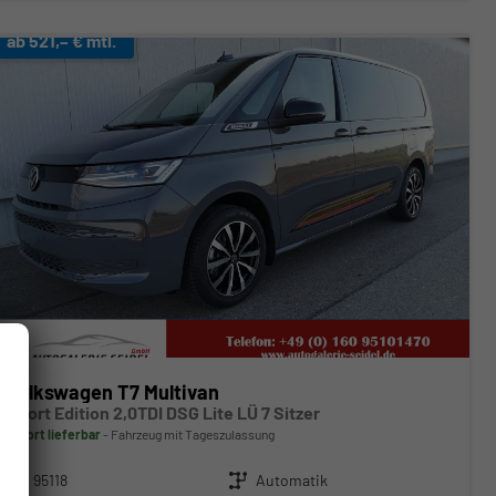
ab 521,– € mtl.
Volkswagen T7 Multivan
Sport Edition 2,0TDI DSG Lite LÜ 7 Sitzer
sofort lieferbar
Fahrzeug mit Tageszulassung
Fahrzeugnr.
95118
Getriebe
Automatik