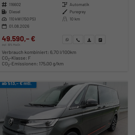
Fahrzeugnr.
116602
Getriebe
Automatik
Kraftstoff
Diesel
Außenfarbe
Puregrey
Leistung
110 kW (150 PS)
Kilometerstand
10 km
01.08.2026
49.590,– €
WhatsApp anfragen
Wir rufen Sie an
Fahrzeugexposé (PDF)
Fahrzeug parken
incl. 19% MwSt.
Verbrauch kombiniert:
6,70 l/100km
CO
-Klasse:
F
2
CO
-Emissionen:
175,00 g/km
2
ab 513,– € mtl.