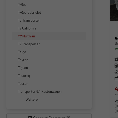
T-Roc
T-Roc Cabriolet
T6 Transporter
T7 California
T7 Multivan
V
S
T7 Transporter
so
Taigo
Fahr
Tayron
Kra
Tiguan
Lei
Touareg
Touran
4
Transporter 6.1 Kastenwagen
in
Weitere
V
C
C
Geparkte Fahrzeuge (
0
)