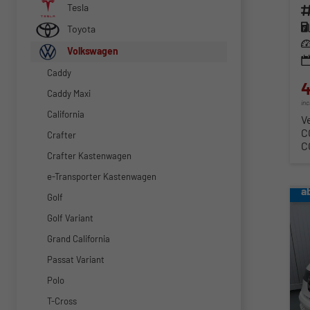
Tesla
Fahr
Kra
Toyota
Lei
Volkswagen
Caddy
4
Caddy Maxi
in
California
V
C
Crafter
C
Crafter Kastenwagen
e-Transporter Kastenwagen
a
Golf
Golf Variant
Grand California
Passat Variant
Polo
T-Cross