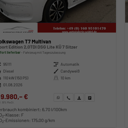
olkswagen T7 Multivan
port Edition 2,0TDI DSG Lite KÜ 7 Sitzer
fort lieferbar
Fahrzeug mit Tageszulassung
zeugnr.
95111
Getriebe
Automatik
ftstoff
Diesel
Außenfarbe
Candyweiß
stung
110 kW (150 PS)
Kilometerstand
10 km
01.08.2026
9.980,– €
WhatsApp anfragen
Wir rufen Sie an
Fahrzeugexposé (PDF)
Fahrzeug parken
cl. 19% MwSt.
erbrauch kombiniert:
6,70 l/100km
O
-Klasse:
F
2
O
-Emissionen:
175,00 g/km
2