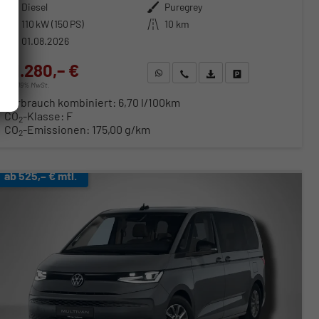
Kraftstoff
Diesel
Außenfarbe
Puregrey
Leistung
110 kW (150 PS)
Kilometerstand
10 km
01.08.2026
51.280,– €
WhatsApp anfragen
Wir rufen Sie an
Fahrzeugexposé (PDF)
Fahrzeug parken
incl. 19% MwSt.
Verbrauch kombiniert:
6,70 l/100km
CO
-Klasse:
F
2
CO
-Emissionen:
175,00 g/km
2
ab 525,– € mtl.