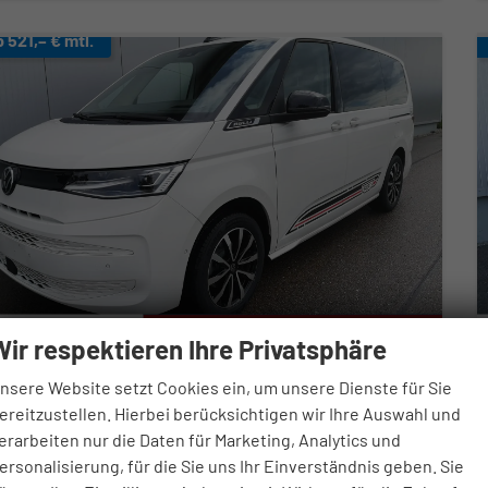
b 521,– € mtl.
Wir respektieren Ihre Privatsphäre
olkswagen T7 Multivan
nsere Website setzt Cookies ein, um unsere Dienste für Sie
port Edition 2,0TDI DSG Lite LÜ 7 Sitzer
ereitzustellen. Hierbei berücksichtigen wir Ihre Auswahl und
fort lieferbar
Fahrzeug mit Tageszulassung
erarbeiten nur die Daten für Marketing, Analytics und
ersonalisierung, für die Sie uns Ihr Einverständnis geben. Sie
zeugnr.
95117
Getriebe
Automatik