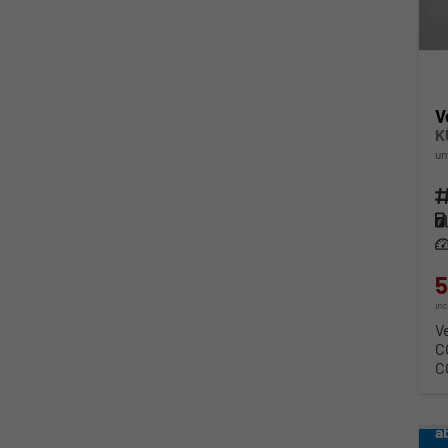
V
K
un
Fahr
Kra
Lei
5
in
V
C
C
a