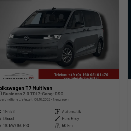
olkswagen T7 Multivan
Ü Business 2.0 TDI 7-Gang-DSG
verbindliche Lieferzeit:
06.10.2026
Neuwagen
zeugnr.
114578
Getriebe
Automatik
ftstoff
Diesel
Außenfarbe
Pure Grey
stung
110 kW (150 PS)
Kilometerstand
50 km