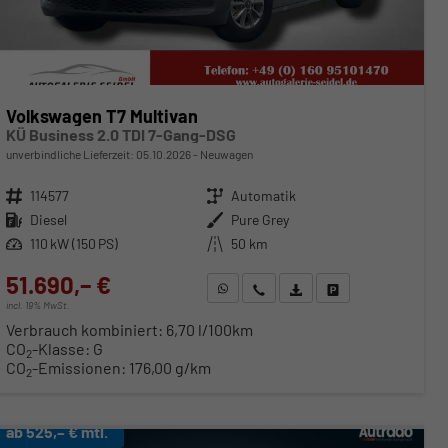
Volkswagen T7 Multivan
KÜ Business 2.0 TDI 7-Gang-DSG
unverbindliche Lieferzeit:
05.10.2026
Neuwagen
Fahrzeugnr.
114577
Getriebe
Automatik
Kraftstoff
Diesel
Außenfarbe
Pure Grey
Leistung
110 kW (150 PS)
Kilometerstand
50 km
51.690,– €
WhatsApp anfragen
Wir rufen Sie an
Fahrzeugexposé (PDF)
Fahrzeug parken
incl. 19% MwSt.
Verbrauch kombiniert:
6,70 l/100km
CO
-Klasse:
G
2
CO
-Emissionen:
176,00 g/km
2
ab 525,– € mtl.