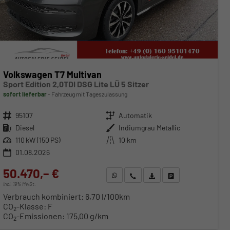
Volkswagen T7 Multivan
Sport Edition 2,0TDI DSG Lite LÜ 5 Sitzer
sofort lieferbar
Fahrzeug mit Tageszulassung
Fahrzeugnr.
95107
Getriebe
Automatik
Kraftstoff
Diesel
Außenfarbe
Indiumgrau Metallic
Leistung
110 kW (150 PS)
Kilometerstand
10 km
01.08.2026
50.470,– €
WhatsApp anfragen
Wir rufen Sie an
Fahrzeugexposé (PDF)
Fahrzeug parken
incl. 19% MwSt.
Verbrauch kombiniert:
6,70 l/100km
CO
-Klasse:
F
2
CO
-Emissionen:
175,00 g/km
2