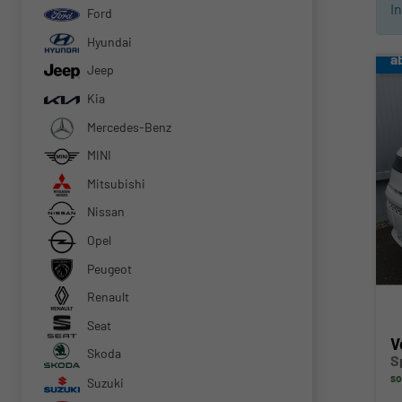
I
Ford
Hyundai
a
Jeep
Kia
Mercedes-Benz
MINI
Mitsubishi
Nissan
Opel
Peugeot
Renault
Seat
V
Skoda
S
so
Suzuki