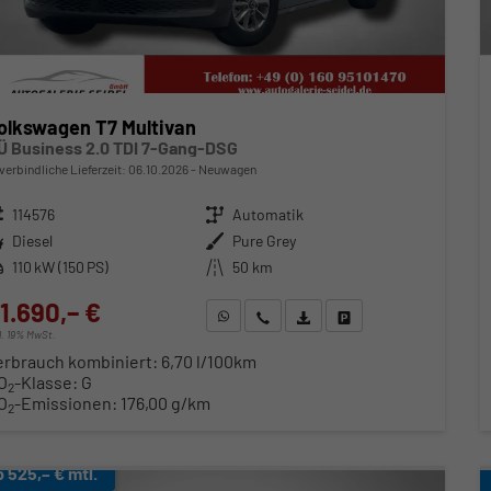
olkswagen T7 Multivan
Ü Business 2.0 TDI 7-Gang-DSG
verbindliche Lieferzeit:
06.10.2026
Neuwagen
zeugnr.
114576
Getriebe
Automatik
ftstoff
Diesel
Außenfarbe
Pure Grey
stung
110 kW (150 PS)
Kilometerstand
50 km
1.690,– €
WhatsApp anfragen
Wir rufen Sie an
Fahrzeugexposé (PDF)
Fahrzeug parken
cl. 19% MwSt.
erbrauch kombiniert:
6,70 l/100km
O
-Klasse:
G
2
O
-Emissionen:
176,00 g/km
2
b 525,– € mtl.