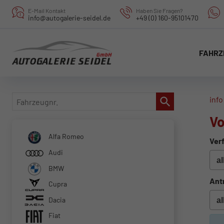
E-Mail Kontakt
Haben Sie Fragen?
info@autogalerie-seidel.de
+49 (0) 160-95101470
FAHRZ
Fahrzeugnr.
info
Vo
Alfa Romeo
Verf
Audi
BMW
Ant
Cupra
Dacia
Fiat