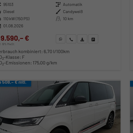
zeugnr.
95103
Getriebe
Automatik
ftstoff
Diesel
Außenfarbe
Candyweiß
stung
110 kW (150 PS)
Kilometerstand
10 km
01.08.2026
9.590,– €
WhatsApp anfragen
Wir rufen Sie an
Fahrzeugexposé (PDF)
Fahrzeug parken
cl. 19% MwSt.
erbrauch kombiniert:
6,70 l/100km
O
-Klasse:
F
2
O
-Emissionen:
175,00 g/km
2
b 508,– € mtl.