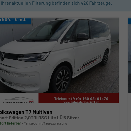
n Ihrer aktuellen Filterung befinden sich
428
Fahrzeuge:
b 504,– € mtl.
olkswagen T7 Multivan
port Edition 2,0TDI DSG Lite LÜ 5 Sitzer
fort lieferbar
Fahrzeug mit Tageszulassung