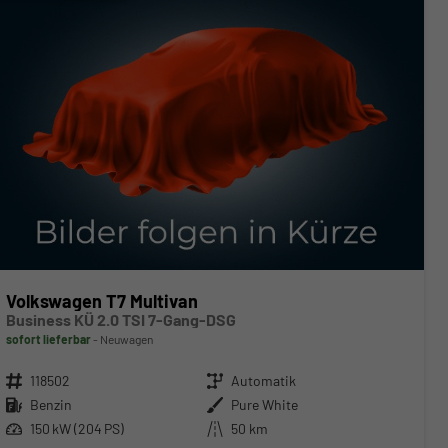
Volkswagen T7 Multivan
Business KÜ 2.0 TSI 7-Gang-DSG
sofort lieferbar
Neuwagen
Fahrzeugnr.
118502
Getriebe
Automatik
Kraftstoff
Benzin
Außenfarbe
Pure White
Leistung
150 kW (204 PS)
Kilometerstand
50 km