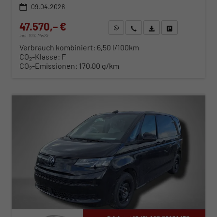
09.04.2026
47.570,– €
WhatsApp anfragen
Wir rufen Sie an
Fahrzeugexposé (PDF)
Fahrzeug parken
incl. 19% MwSt.
Verbrauch kombiniert:
6,50 l/100km
CO
-Klasse:
F
2
CO
-Emissionen:
170,00 g/km
2
ab 483,– € mtl.