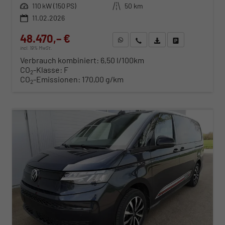
Leistung
110 kW (150 PS)
Kilometerstand
50 km
11.02.2026
48.470,– €
WhatsApp anfragen
Wir rufen Sie an
Fahrzeugexposé (PDF)
Fahrzeug parken
incl. 19% MwSt.
Verbrauch kombiniert:
6,50 l/100km
CO
-Klasse:
F
2
CO
-Emissionen:
170,00 g/km
2
ab 498,– € mtl.