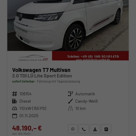
Volkswagen T7 Multivan
2.0 TDI LÜ Lite Sport Edition
sofort lieferbar
Fahrzeug mit Tageszulassung
Fahrzeugnr.
106154
Getriebe
Automatik
Kraftstoff
Diesel
Außenfarbe
Candy-Weiß
Leistung
110 kW (150 PS)
Kilometerstand
10 km
01.11.2025
48.190,– €
WhatsApp anfragen
Wir rufen Sie an
Fahrzeugexposé (PDF)
Fahrzeug parken
incl. 19% MwSt.