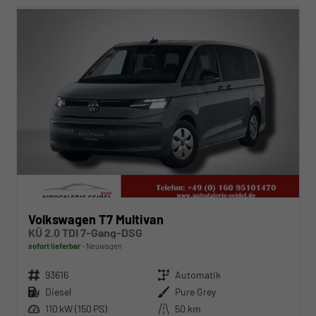
Volkswagen T7 Multivan
KÜ 2.0 TDI 7-Gang-DSG
sofort lieferbar
Neuwagen
Fahrzeugnr.
93616
Getriebe
Automatik
Kraftstoff
Diesel
Außenfarbe
Pure Grey
Leistung
110 kW (150 PS)
Kilometerstand
50 km