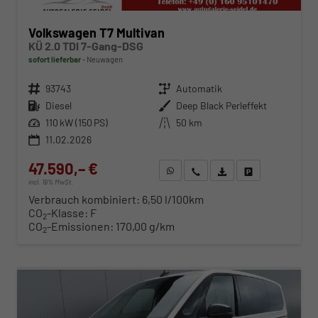
Volkswagen T7 Multivan
KÜ 2.0 TDI 7-Gang-DSG
sofort lieferbar
Neuwagen
Fahrzeugnr.
93743
Getriebe
Automatik
Kraftstoff
Diesel
Außenfarbe
Deep Black Perleffekt
Leistung
110 kW (150 PS)
Kilometerstand
50 km
11.02.2026
47.590,– €
WhatsApp anfragen
Wir rufen Sie an
Fahrzeugexposé (PDF)
Fahrzeug parken
incl. 19% MwSt.
Verbrauch kombiniert:
6,50 l/100km
CO
-Klasse:
F
2
CO
-Emissionen:
170,00 g/km
2
ab 489,– € mtl.