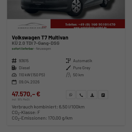
Volkswagen T7 Multivan
KÜ 2.0 TDI 7-Gang-DSG
sofort lieferbar
Neuwagen
Fahrzeugnr.
93615
Getriebe
Automatik
Kraftstoff
Diesel
Außenfarbe
Pure Grey
Leistung
110 kW (150 PS)
Kilometerstand
50 km
09.04.2026
47.570,– €
WhatsApp anfragen
Wir rufen Sie an
Fahrzeugexposé (PDF)
Fahrzeug parken
incl. 19% MwSt.
Verbrauch kombiniert:
6,50 l/100km
CO
-Klasse:
F
2
CO
-Emissionen:
170,00 g/km
2
ab 483,– € mtl.