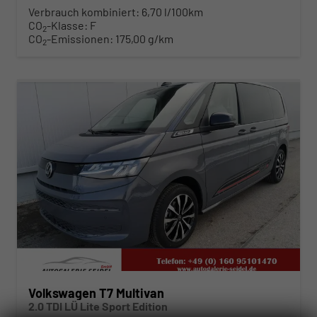
Verbrauch kombiniert:
6,70 l/100km
CO
-Klasse:
F
2
CO
-Emissionen:
175,00 g/km
2
ab 489,– € mtl.
Volkswagen T7 Multivan
2.0 TDI LÜ Lite Sport Edition