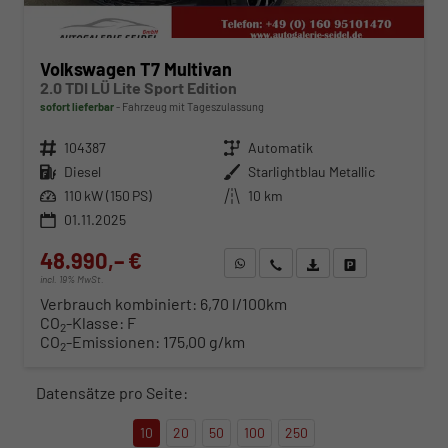
Volkswagen T7 Multivan
2.0 TDI LÜ Lite Sport Edition
sofort lieferbar
Fahrzeug mit Tageszulassung
Fahrzeugnr.
104387
Getriebe
Automatik
Kraftstoff
Diesel
Außenfarbe
Starlightblau Metallic
Leistung
110 kW (150 PS)
Kilometerstand
10 km
01.11.2025
48.990,– €
WhatsApp anfragen
Wir rufen Sie an
Fahrzeugexposé (PDF)
Fahrzeug parken
incl. 19% MwSt.
Verbrauch kombiniert:
6,70 l/100km
CO
-Klasse:
F
2
CO
-Emissionen:
175,00 g/km
2
Datensätze pro Seite:
10
20
50
100
250