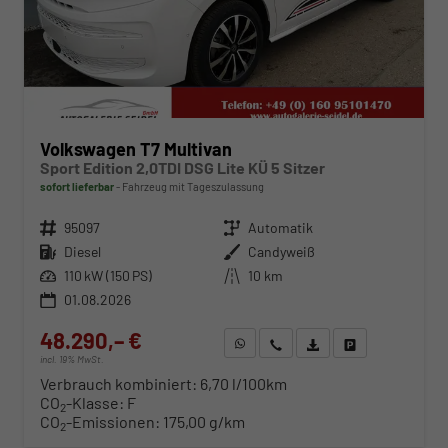
Volkswagen T7 Multivan
Sport Edition 2,0TDI DSG Lite KÜ 5 Sitzer
sofort lieferbar
Fahrzeug mit Tageszulassung
Fahrzeugnr.
95097
Getriebe
Automatik
Kraftstoff
Diesel
Außenfarbe
Candyweiß
Leistung
110 kW (150 PS)
Kilometerstand
10 km
01.08.2026
48.290,– €
WhatsApp anfragen
Wir rufen Sie an
Fahrzeugexposé (PDF)
Fahrzeug parken
incl. 19% MwSt.
Verbrauch kombiniert:
6,70 l/100km
CO
-Klasse:
F
2
CO
-Emissionen:
175,00 g/km
2