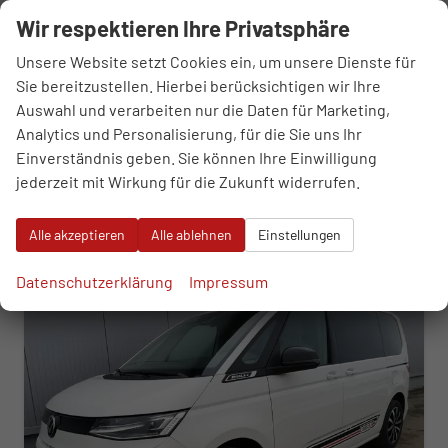
sofort lieferbar
Fahrzeug mit Tageszulassung
Wir respektieren Ihre Privatsphäre
Fahrzeugnr.
109014
Getriebe
Automatik
Unsere Website setzt Cookies ein, um unsere Dienste für
Kraftstoff
Diesel
Außenfarbe
Puregrey
Sie bereitzustellen. Hierbei berücksichtigen wir Ihre
Leistung
110 kW (150 PS)
Kilometerstand
10 km
Auswahl und verarbeiten nur die Daten für Marketing,
01.11.2025
Analytics und Personalisierung, für die Sie uns Ihr
48.190,– €
Einverständnis geben. Sie können Ihre Einwilligung
WhatsApp anfragen
Wir rufen Sie an
Fahrzeugexposé (PDF)
Fahrzeug parken
incl. 19% MwSt.
jederzeit mit Wirkung für die Zukunft widerrufen.
Verbrauch kombiniert:
6,70 l/100km
CO
-Klasse:
F
2
Alle akzeptieren
Alle ablehnen
Einstellungen
CO
-Emissionen:
175,00 g/km
2
ab 490,– € mtl.
Datenschutzerklärung
Impressum