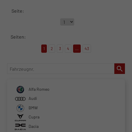
Seite:
Seiten:
1
2
3
4
...
43
Fahrzeugnr.
Alfa Romeo
Audi
BMW
Cupra
Dacia