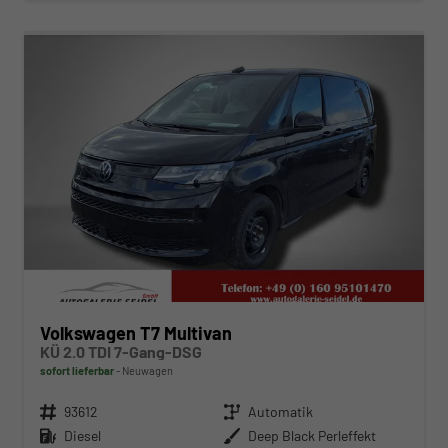
ab 492,– € mtl.
Volkswagen T7 Multivan
KÜ 2.0 TDI 7-Gang-DSG
sofort lieferbar
Neuwagen
Fahrzeugnr.
93612
Getriebe
Automatik
Kraftstoff
Diesel
Außenfarbe
Deep Black Perleffekt