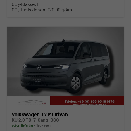
CO
-Klasse:
F
2
CO
-Emissionen:
170,00 g/km
2
ab 474,– € mtl.
Volkswagen T7 Multivan
KÜ 2.0 TDI 7-Gang-DSG
sofort lieferbar
Neuwagen