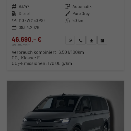
Fahrzeugnr.
93747
Getriebe
Automatik
Kraftstoff
Diesel
Außenfarbe
Pure Grey
Leistung
110 kW (150 PS)
Kilometerstand
50 km
09.04.2026
46.690,– €
WhatsApp anfragen
Wir rufen Sie an
Fahrzeugexposé (PDF)
Fahrzeug parken
incl. 19% MwSt.
Verbrauch kombiniert:
6,50 l/100km
CO
-Klasse:
F
2
CO
-Emissionen:
170,00 g/km
2
ab 483,– € mtl.