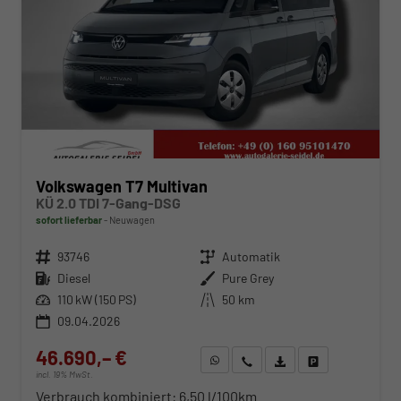
Volkswagen T7 Multivan
KÜ 2.0 TDI 7-Gang-DSG
sofort lieferbar
Neuwagen
Fahrzeugnr.
93746
Getriebe
Automatik
Kraftstoff
Diesel
Außenfarbe
Pure Grey
Leistung
110 kW (150 PS)
Kilometerstand
50 km
09.04.2026
46.690,– €
WhatsApp anfragen
Wir rufen Sie an
Fahrzeugexposé (PDF)
Fahrzeug parken
incl. 19% MwSt.
Verbrauch kombiniert:
6,50 l/100km