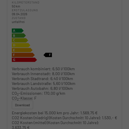
KILOMETERSTAND
50 km
ERSTZULASSUNG
09.04.2026
ZUSTAND
unfallfrei
Verbrauch kombiniert:
6,50 l/100km
Verbrauch Innenstadt:
8,00 l/100km
Verbrauch Stadtrand:
6,40 l/100km
Verbrauch Landstraße:
5,60 l/100km
Verbrauch Autobahn:
6,80 l/100km
CO
-Emissionen:
170,00 g/km
2
CO
-Klasse:
F
2
Download
Energiekosten bei 15.000 km pro Jahr:
1.569,75 €
CO2 Kosten (niedrig)
:
1.530,- €
(Kosten Durchschnitt 10 Jahre)
CO2 Kosten (mittel)
:
(Kosten Durchschnitt 10 Jahre)
3.633,75 €