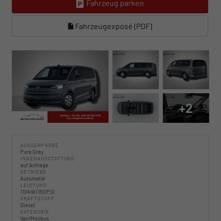
Fahrzeug parken
Fahrzeugexposé (PDF)
+2
AUSSENFARBE
Pure Grey
INNENAUSSTATTUNG
auf Anfrage
GETRIEBE
Automatik
LEISTUNG
110 kW (150 PS)
KRAFTSTOFF
Diesel
KATEGORIE
Van/Minibus