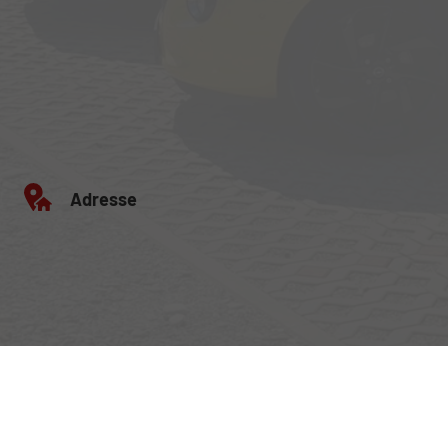
Adresse
Egerlandstrasse 42
84513 Töging am Inn