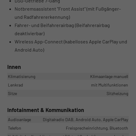
DSG-Getriebe 7-Gang
Notbremsassistent "Front Assist" (mit Fußgänger-
und Radfahrererkennung)
Fahrer- und Beifahrerairbag (Beifahrerairbag
deaktivierbar)
Wireless App-Connect (kabelloses Apple CarPlay und
Android Auto)
Innen
Klimatisierung
Klimaanlage manuell
Lenkrad
mit Multifunktionen
Sitze
Sitzheizung
Infotainment & Kommunikation
Audioanlage
Digitalradio DAB, Android Auto, Apple CarPlay
Telefon
Freisprecheinrichtung, Bluetooth