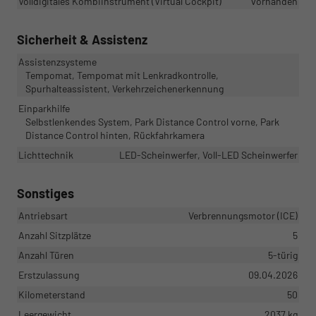
Volldigitales Kombiinstrument (Virtual Cockpit)
vorhanden
Sicherheit & Assistenz
Assistenzsysteme
Tempomat, Tempomat mit Lenkradkontrolle,
Spurhalteassistent, Verkehrzeichenerkennung
Einparkhilfe
Selbstlenkendes System, Park Distance Control vorne, Park
Distance Control hinten, Rückfahrkamera
Lichttechnik
LED-Scheinwerfer, Voll-LED Scheinwerfer
Sonstiges
Antriebsart
Verbrennungsmotor (ICE)
Anzahl Sitzplätze
5
Anzahl Türen
5-türig
Erstzulassung
09.04.2026
Kilometerstand
50
Leergewicht
2037 kg