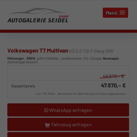
Menü
Volkswagen T7 Multivan
KÜ 2.0 TDI 7-Gang-DSG
Fahrzeugnr.
:
93615
,
sofort lieferbar
, Landesversion: EU - Europa,
Neuwagen
,
Zentrallager (extern)
49.570,– €
47.570,– €
Gesamtpreis
incl. 19% MwSt., den Kosten für Überführung und Zulassungspapieren
WhatsApp anfragen
Fahrzeug anfragen