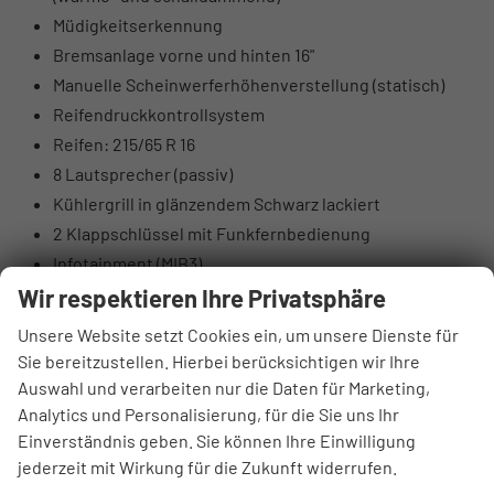
Müdigkeitserkennung
Bremsanlage vorne und hinten 16"
Manuelle Scheinwerferhöhenverstellung (statisch)
Reifendruckkontrollsystem
Reifen: 215/65 R 16
8 Lautsprecher (passiv)
Kühlergrill in glänzendem Schwarz lackiert
2 Klappschlüssel mit Funkfernbedienung
Infotainment (MIB3)
Kein Armlehne in der 3. Sitzreihe
Wir respektieren Ihre Privatsphäre
Stahlfelge 6,5 J x 16 ET60 silber/schwarz-matt
Unsere Website setzt Cookies ein, um unsere Dienste für
Handschuhfach (nicht beleuchtet)
Sie bereitzustellen. Hierbei berücksichtigen wir Ihre
Keyless Start ohne Safe-Sicherung
Auswahl und verarbeiten nur die Daten für Marketing,
Funkfernbedienung für Zentralverriegelung und
Analytics und Personalisierung, für die Sie uns Ihr
Einverständnis geben. Sie können Ihre Einwilligung
schlüsselloses Starten
jederzeit mit Wirkung für die Zukunft widerrufen.
Ausweich- und Abbiegeassistent