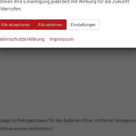
önnen Ihre Einwilligung jederzeit mit Wirkung für die Zukunft
iderrufen.
lloses Starten
Alle akzeptieren
Alle ablehnen
Einstellungen
atenschutzerklärung
Impressum
rbags im Fahrgastraum für die äußeren Sitze, mittlerer Airbag vo
schloss vorne und hinten)