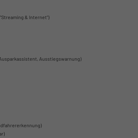
 "Streaming & Internet")
, Ausparkassistent, Ausstiegswarnung)
Radfahrererkennung)
ar)