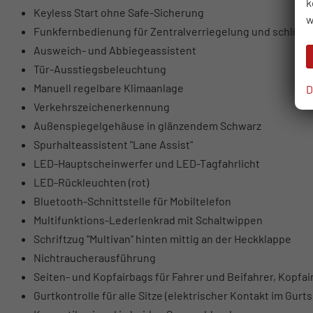
k
Keyless Start ohne Safe-Sicherung
w
Funkfernbedienung für Zentralverriegelung und schlüsse
Ausweich- und Abbiegeassistent
Tür-Ausstiegsbeleuchtung
Manuell regelbare Klimaanlage
D
Verkehrszeichenerkennung
Außenspiegelgehäuse in glänzendem Schwarz
Spurhalteassistent "Lane Assist"
LED-Hauptscheinwerfer und LED-Tagfahrlicht
LED-Rückleuchten (rot)
Bluetooth-Schnittstelle für Mobiltelefon
Multifunktions-Lederlenkrad mit Schaltwippen
Schriftzug "Multivan" hinten mittig an der Heckklappe
Nichtraucherausführung
Seiten- und Kopfairbags für Fahrer und Beifahrer, Kopfai
Gurtkontrolle für alle Sitze (elektrischer Kontakt im Gurt