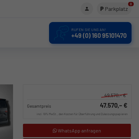
0
Parkplatz
RUFEN SIE UNS AN!
+49 (0) 160 95101470
49.570,– €
47.570,– €
Gesamtpreis
incl. 19% MwSt., den Kosten für Überführung und Zulassungspapieren
WhatsApp anfragen