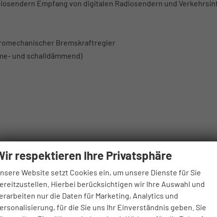
adiosendern Empfang von digitalen Radiosendern und Verkehrsin
tromechanischer Bremskraftregler
rme- und schalldämmend)
Wir respektieren Ihre Privatsphäre
nsere Website setzt Cookies ein, um unsere Dienste für Sie
ereitzustellen. Hierbei berücksichtigen wir Ihre Auswahl und
erarbeiten nur die Daten für Marketing, Analytics und
ersonalisierung, für die Sie uns Ihr Einverständnis geben. Sie