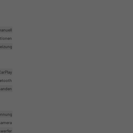
manuell
ktionen
heizung
CarPlay
uetooth
handen
kennung
rkamera
nwerfer