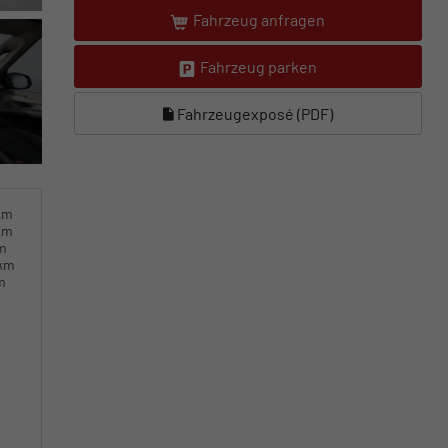
Fahrzeug anfragen
Fahrzeug parken
Fahrzeugexposé (PDF)
km
km
km
0km
m