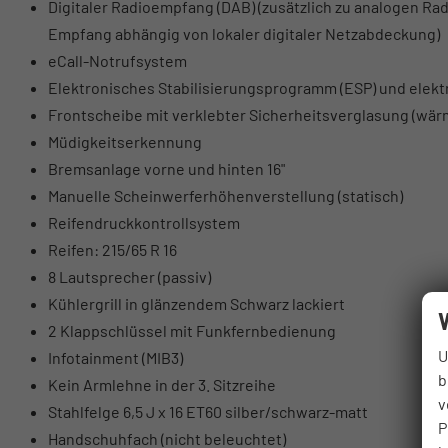
Digitaler Radioempfang (DAB) (zusätzlich zu analogen R
Empfang abhängig von lokaler digitaler Netzabdeckung)
eCall-Notrufsystem
Elektronisches Stabilisierungsprogramm (ESP) und elek
Frontscheibe mit verklebter Sicherheitsverglasung (wä
Müdigkeitserkennung
Bremsanlage vorne und hinten 16"
Manuelle Scheinwerferhöhenverstellung (statisch)
Reifendruckkontrollsystem
Reifen: 215/65 R 16
8 Lautsprecher (passiv)
Kühlergrill in glänzendem Schwarz lackiert
2 Klappschlüssel mit Funkfernbedienung
U
Infotainment (MIB3)
b
Kein Armlehne in der 3. Sitzreihe
v
Stahlfelge 6,5 J x 16 ET60 silber/schwarz-matt
P
Handschuhfach (nicht beleuchtet)