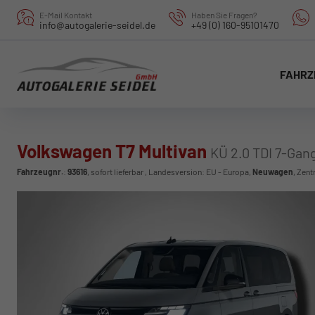
E-Mail Kontakt
Haben Sie Fragen?
info@autogalerie-seidel.de
+49 (0) 160-95101470
FAHRZ
Volkswagen T7 Multivan
KÜ 2.0 TDI 7-Ga
Fahrzeugnr.
:
93616
,
sofort lieferbar
, Landesversion: EU - Europa,
Neuwagen
, Zent