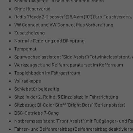
Kosmetikspiegel in beiden Sonnenblenden
Ohne Reserverad
Radio "Ready 2 Discover" (25,4 cm (10") Farb-Touchscreen,
VW Connect und VW Connect Plus Vorbereitung
Zusatzheizung
Normale Federung und Dämpfung
Tempomat
Spurwechselassistent "Side Assist" (Totwinkelassistent
Werkzeugset und Reifenreparaturset im Kofferraum
Teppichboden im Fahrgastraum
Vollradkappe
Schiebetür beidseitig
Sitze in der 2. Reihe: 3 Einzelsitze in Fahrtrichtung
Sitzbezug: Bi-Color Stoff "Bright Dots" (Serienpolster)
DSG-Getriebe 7-Gang
Notbremsassistent "Front Assist" (mit Fußgänger- und 
Fahrer- und Beifahrerairbag (Beifahrerairbag deaktivierb