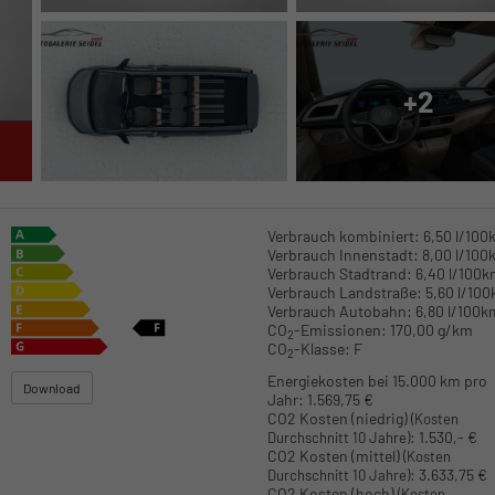
+2
Verbrauch kombiniert:
6,50 l/100
Verbrauch Innenstadt:
8,00 l/100
Verbrauch Stadtrand:
6,40 l/100
Verbrauch Landstraße:
5,60 l/10
Verbrauch Autobahn:
6,80 l/100k
CO
-Emissionen:
170,00 g/km
2
CO
-Klasse:
F
2
Energiekosten bei 15.000 km pro
Download
Jahr:
1.569,75 €
CO2 Kosten (niedrig)
(Kosten
:
1.530,- €
Durchschnitt 10 Jahre)
CO2 Kosten (mittel)
(Kosten
:
3.633,75 €
Durchschnitt 10 Jahre)
CO2 Kosten (hoch)
(Kosten