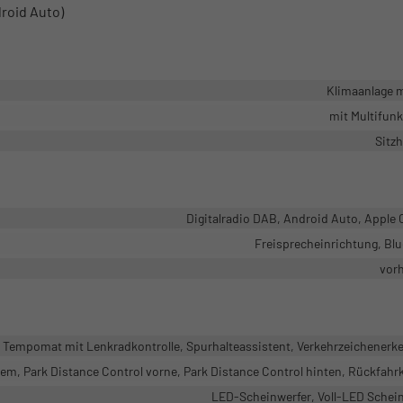
roid Auto)
Klimaanlage 
mit Multifun
Sitz
Digitalradio DAB, Android Auto, Apple 
Freisprecheinrichtung, Bl
vor
Tempomat mit Lenkradkontrolle, Spurhalteassistent, Verkehrzeichener
em, Park Distance Control vorne, Park Distance Control hinten, Rückfah
LED-Scheinwerfer, Voll-LED Schei