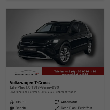
ab 276,– € mtl.
Volkswagen T-Cross
Life Plus 1.0 TSI 7-Gang-DSG
unverbindliche Lieferzeit:
08.09.2026
Gebrauchtwagen
Fahrzeugnr.
108621
Getriebe
Automatik
Kraftstoff
Benzin
Außenfarbe
Deep Black Perleffekt