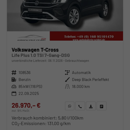
Volkswagen T-Cross
Life Plus 1.0 TSI 7-Gang-DSG
unverbindliche Lieferzeit:
06.11.2026
Gebrauchtwagen
Fahrzeugnr.
108536
Getriebe
Automatik
Kraftstoff
Benzin
Außenfarbe
Deep Black Perleffekt
Leistung
85 kW (116 PS)
Kilometerstand
18.000 km
22.09.2025
26.970,– €
WhatsApp anfragen
Wir rufen Sie an
Fahrzeugexposé (PDF)
Fahrzeug parken
incl. 19% MwSt.
Verbrauch kombiniert:
5,80 l/100km
CO
-Emissionen:
131,00 g/km
2