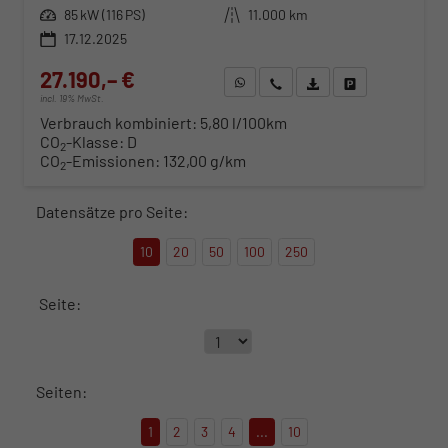
Leistung
85 kW (116 PS)
Kilometerstand
11.000 km
17.12.2025
27.190,– €
WhatsApp anfragen
Wir rufen Sie an
Fahrzeugexposé (PDF)
Fahrzeug parken
incl. 19% MwSt.
Verbrauch kombiniert:
5,80 l/100km
CO
-Klasse:
D
2
CO
-Emissionen:
132,00 g/km
2
Datensätze pro Seite:
10
20
50
100
250
Seite:
Seiten:
1
2
3
4
...
10