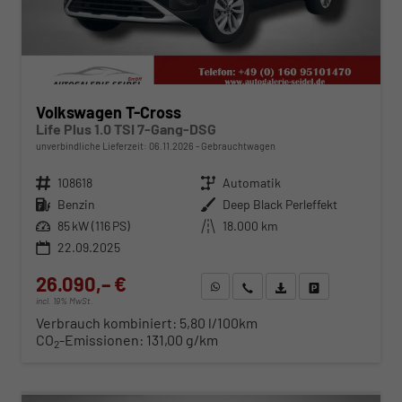
Volkswagen T-Cross
Life Plus 1.0 TSI 7-Gang-DSG
unverbindliche Lieferzeit:
06.11.2026
Gebrauchtwagen
Fahrzeugnr.
108618
Getriebe
Automatik
Kraftstoff
Benzin
Außenfarbe
Deep Black Perleffekt
Leistung
85 kW (116 PS)
Kilometerstand
18.000 km
22.09.2025
26.090,– €
WhatsApp anfragen
Wir rufen Sie an
Fahrzeugexposé (PDF)
Fahrzeug parken
incl. 19% MwSt.
Verbrauch kombiniert:
5,80 l/100km
CO
-Emissionen:
131,00 g/km
2
ab 268,– € mtl.