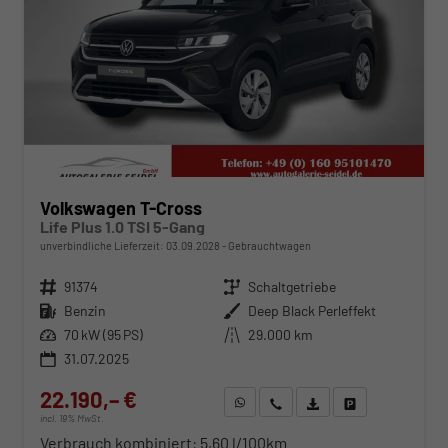
Volkswagen T-Cross
Life Plus 1.0 TSI 5-Gang
unverbindliche Lieferzeit:
03.09.2028
Gebrauchtwagen
Fahrzeugnr.
91374
Getriebe
Schaltgetriebe
Kraftstoff
Benzin
Außenfarbe
Deep Black Perleffekt
Leistung
70 kW (95 PS)
Kilometerstand
29.000 km
31.07.2025
22.190,– €
WhatsApp anfragen
Wir rufen Sie an
Fahrzeugexposé (PDF)
Fahrzeug parken
incl. 19% MwSt.
Verbrauch kombiniert:
5,60 l/100km