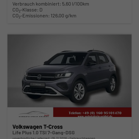
Verbrauch kombiniert:
5,60 l/100km
CO
-Klasse:
D
2
CO
-Emissionen:
126,00 g/km
2
ab 263,– € mtl.
Volkswagen T-Cross
Life Plus 1.0 TSI 7-Gang-DSG
unverbindliche Lieferzeit:
05.11.2026
Gebrauchtwagen