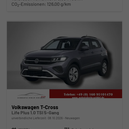
CO
-Emissionen:
126,00 g/km
2
ab 225,– € mtl.
Volkswagen T-Cross
Life Plus 1.0 TSI 5-Gang
unverbindliche Lieferzeit:
08.10.2026
Neuwagen