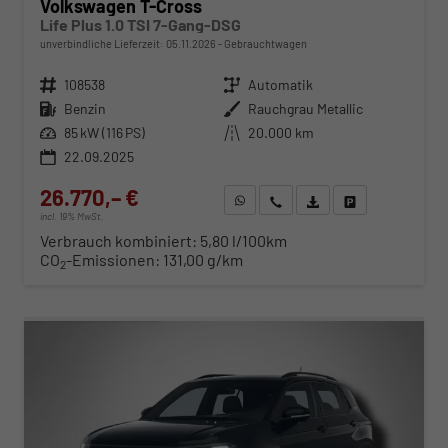
Volkswagen T-Cross
Life Plus 1.0 TSI 7-Gang-DSG
unverbindliche Lieferzeit:
05.11.2026
Gebrauchtwagen
Fahrzeugnr.
108538
Getriebe
Automatik
Kraftstoff
Benzin
Außenfarbe
Rauchgrau Metallic
Leistung
85 kW (116 PS)
Kilometerstand
20.000 km
22.09.2025
26.770,– €
WhatsApp anfragen
Wir rufen Sie an
Fahrzeugexposé (PDF)
Fahrzeug parken
incl. 19% MwSt.
Verbrauch kombiniert:
5,80 l/100km
CO
-Emissionen:
131,00 g/km
2
ab 274,– € mtl.