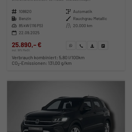
Fahrzeugnr.
108620
Getriebe
Automatik
Kraftstoff
Benzin
Außenfarbe
Rauchgrau Metallic
Leistung
85 kW (116 PS)
Kilometerstand
20.000 km
22.09.2025
25.890,– €
WhatsApp anfragen
Wir rufen Sie an
Fahrzeugexposé (PDF)
Fahrzeug parken
incl. 19% MwSt.
Verbrauch kombiniert:
5,80 l/100km
CO
-Emissionen:
131,00 g/km
2
ab 265,– € mtl.