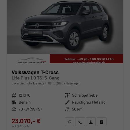
Volkswagen T-Cross
Life Plus 1.0 TSI 5-Gang
unverbindliche Lieferzeit:
08.10.2026
Neuwagen
Fahrzeugnr.
121070
Getriebe
Schaltgetriebe
Kraftstoff
Benzin
Außenfarbe
Rauchgrau Metallic
Leistung
70 kW (95 PS)
Kilometerstand
50 km
23.070,– €
WhatsApp anfragen
Wir rufen Sie an
Fahrzeugexposé (PDF)
Fahrzeug parken
incl. 19% MwSt.