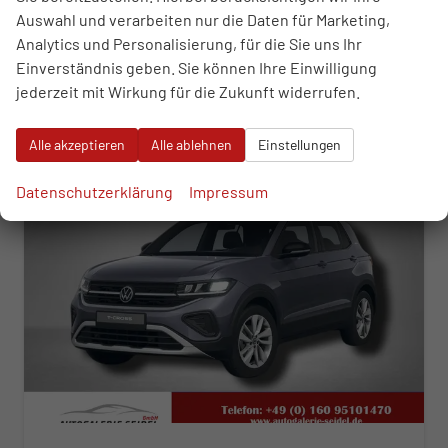
Auswahl und verarbeiten nur die Daten für Marketing,
26.390,– €
WhatsApp anfragen
Wir rufen Sie an
Fahrzeugexposé (PDF)
Fahrzeug parken
Analytics und Personalisierung, für die Sie uns Ihr
incl. 19% MwSt.
Einverständnis geben. Sie können Ihre Einwilligung
Verbrauch kombiniert:
5,80 l/100km
jederzeit mit Wirkung für die Zukunft widerrufen.
CO
-Emissionen:
131,00 g/km
2
ab 272,– € mtl.
Alle akzeptieren
Alle ablehnen
Einstellungen
Datenschutzerklärung
Impressum