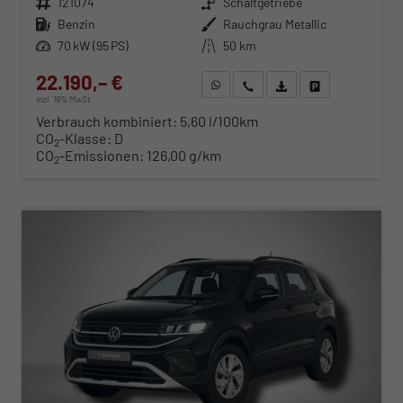
Fahrzeugnr.
121074
Getriebe
Schaltgetriebe
Kraftstoff
Benzin
Außenfarbe
Rauchgrau Metallic
Leistung
70 kW (95 PS)
Kilometerstand
50 km
22.190,– €
WhatsApp anfragen
Wir rufen Sie an
Fahrzeugexposé (PDF)
Fahrzeug parken
incl. 19% MwSt.
Verbrauch kombiniert:
5,60 l/100km
CO
-Klasse:
D
2
CO
-Emissionen:
126,00 g/km
2
ab 234,– € mtl.