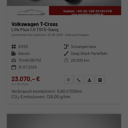
Volkswagen T-Cross
Life Plus 1.0 TSI 5-Gang
unverbindliche Lieferzeit:
03.09.2028
Gebrauchtwagen
Fahrzeugnr.
91263
Getriebe
Schaltgetriebe
Kraftstoff
Benzin
Außenfarbe
Deep Black Perleffekt
Leistung
70 kW (95 PS)
Kilometerstand
29.000 km
31.07.2025
23.070,– €
WhatsApp anfragen
Wir rufen Sie an
Fahrzeugexposé (PDF)
Fahrzeug parken
incl. 19% MwSt.
Verbrauch kombiniert:
5,60 l/100km
CO
-Emissionen:
126,00 g/km
2
ab 234,– € mtl.