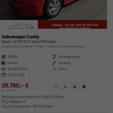
Volkswagen Caddy
Basis 1.5TSI ACC Kam GV5 App
unverbindliche Lieferzeit:
14 Tage
Fahrzeug mit Tageszulassung
Fahrzeugnr.
116700
Getriebe
Schaltgetriebe
Kraftstoff
Benzin
Außenfarbe
Purered
Leistung
85 kW (116 PS)
Kilometerstand
10 km
01.05.2026
28.790,– €
WhatsApp anfragen
Wir rufen Sie an
Fahrzeugexposé (PDF)
Fahrzeug parken
incl. 19% MwSt.
Verbrauch kombiniert:
6,90 l/100km
CO
-Klasse:
F
2
CO
-Emissionen:
157,00 g/km
2