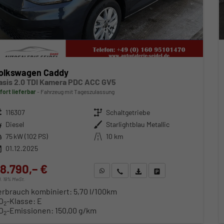
olkswagen Caddy
asis 2.0 TDI Kamera PDC ACC GV5
fort lieferbar
Fahrzeug mit Tageszulassung
zeugnr.
116307
Getriebe
Schaltgetriebe
ftstoff
Diesel
Außenfarbe
Starlightblau Metallic
stung
75 kW (102 PS)
Kilometerstand
10 km
01.12.2025
8.790,– €
WhatsApp anfragen
Wir rufen Sie an
Fahrzeugexposé (PDF)
Fahrzeug parken
cl. 19% MwSt.
erbrauch kombiniert:
5,70 l/100km
O
-Klasse:
E
2
O
-Emissionen:
150,00 g/km
2