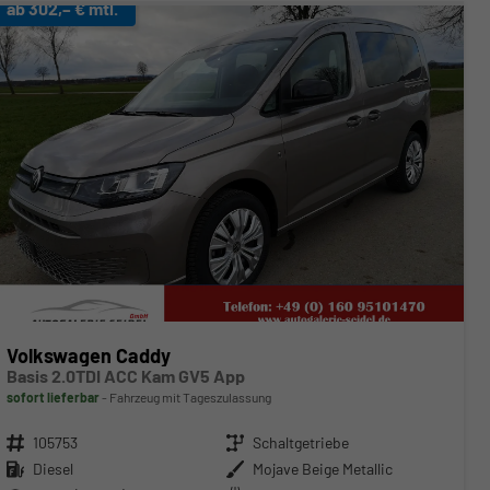
ab 302,– € mtl.
Volkswagen Caddy
Basis 2.0TDI ACC Kam GV5 App
sofort lieferbar
Fahrzeug mit Tageszulassung
Fahrzeugnr.
105753
Getriebe
Schaltgetriebe
Kraftstoff
Diesel
Außenfarbe
Mojave Beige Metallic