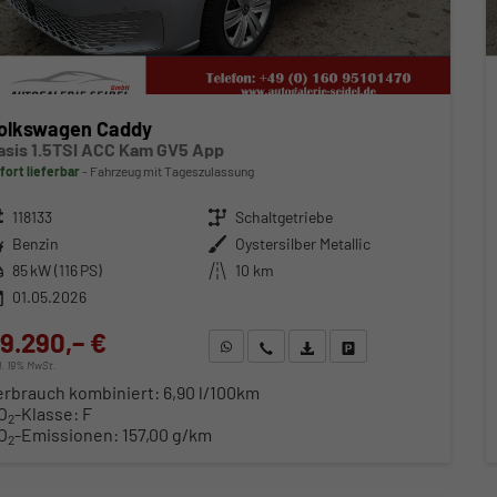
olkswagen Caddy
asis 1.5TSI ACC Kam GV5 App
fort lieferbar
Fahrzeug mit Tageszulassung
zeugnr.
118133
Getriebe
Schaltgetriebe
ftstoff
Benzin
Außenfarbe
Oystersilber Metallic
stung
85 kW (116 PS)
Kilometerstand
10 km
01.05.2026
9.290,– €
WhatsApp anfragen
Wir rufen Sie an
Fahrzeugexposé (PDF)
Fahrzeug parken
cl. 19% MwSt.
erbrauch kombiniert:
6,90 l/100km
O
-Klasse:
F
2
O
-Emissionen:
157,00 g/km
2