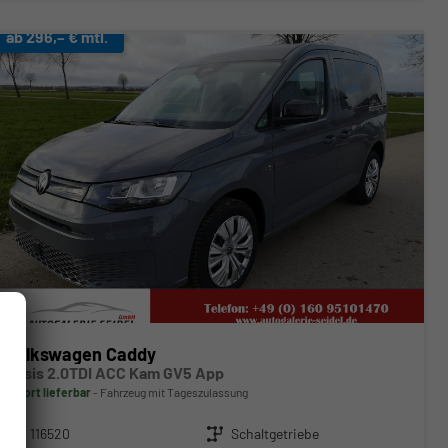
ab 296,– € mtl.
Volkswagen Caddy
Basis 2.0TDI ACC Kam GV5 App
sofort lieferbar
Fahrzeug mit Tageszulassung
Fahrzeugnr.
116520
Getriebe
Schaltgetriebe