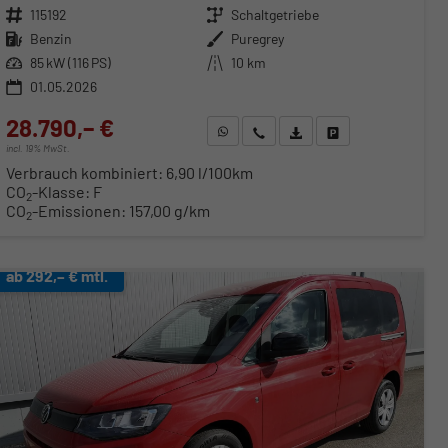
Fahrzeugnr.
115192
Getriebe
Schaltgetriebe
Kraftstoff
Benzin
Außenfarbe
Puregrey
Leistung
85 kW (116 PS)
Kilometerstand
10 km
01.05.2026
28.790,– €
WhatsApp anfragen
Wir rufen Sie an
Fahrzeugexposé (PDF)
Fahrzeug parken
incl. 19% MwSt.
Verbrauch kombiniert:
6,90 l/100km
CO
-Klasse:
F
2
CO
-Emissionen:
157,00 g/km
2
ab 292,– € mtl.