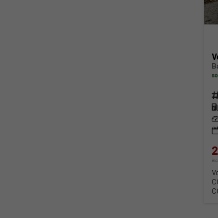
V
B
so
Fahr
Kra
Lei
2
in
V
C
C