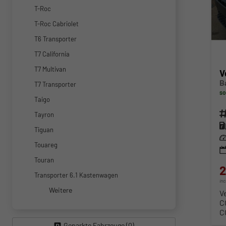
T-Roc
T-Roc Cabriolet
T6 Transporter
T7 California
T7 Multivan
V
B
T7 Transporter
so
Taigo
Fahr
Tayron
Kra
Tiguan
Lei
Touareg
Touran
2
Transporter 6.1 Kastenwagen
in
Weitere
V
C
C
Geparkte Fahrzeuge (
0
)