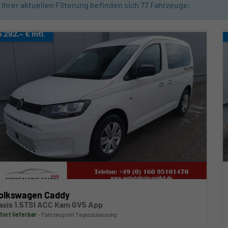
n Ihrer aktuellen Filterung befinden sich
77
Fahrzeuge:
b 292,– € mtl.
olkswagen Caddy
asis 1.5TSI ACC Kam GV5 App
fort lieferbar
Fahrzeug mit Tageszulassung