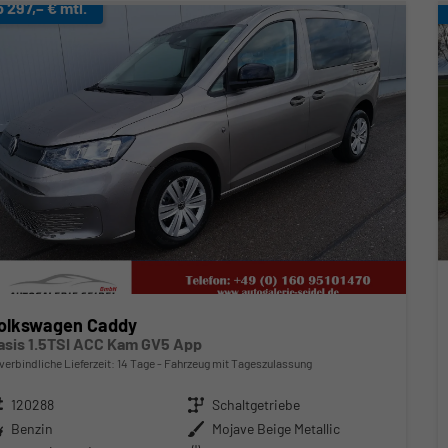
b 297,– € mtl.
olkswagen Caddy
asis 1.5TSI ACC Kam GV5 App
verbindliche Lieferzeit:
14 Tage
Fahrzeug mit Tageszulassung
zeugnr.
120288
Getriebe
Schaltgetriebe
ftstoff
Benzin
Außenfarbe
Mojave Beige Metallic