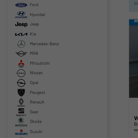
I
Ford
Hyundai
a
Jeep
Kia
Mercedes-Benz
MINI
Mitsubishi
Nissan
Opel
Peugeot
Renault
Seat
V
Skoda
B
so
Suzuki