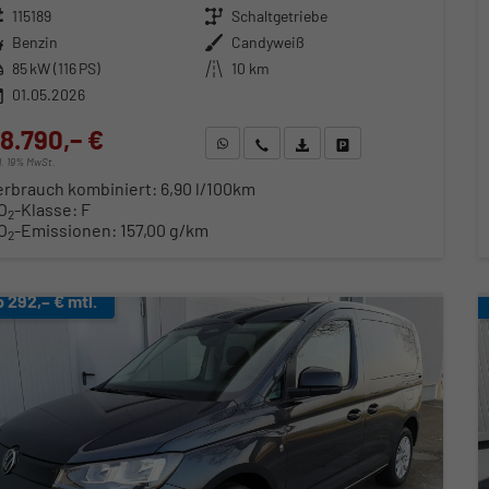
zeugnr.
115189
Getriebe
Schaltgetriebe
ftstoff
Benzin
Außenfarbe
Candyweiß
stung
85 kW (116 PS)
Kilometerstand
10 km
01.05.2026
8.790,– €
WhatsApp anfragen
Wir rufen Sie an
Fahrzeugexposé (PDF)
Fahrzeug parken
cl. 19% MwSt.
erbrauch kombiniert:
6,90 l/100km
O
-Klasse:
F
2
O
-Emissionen:
157,00 g/km
2
b 292,– € mtl.