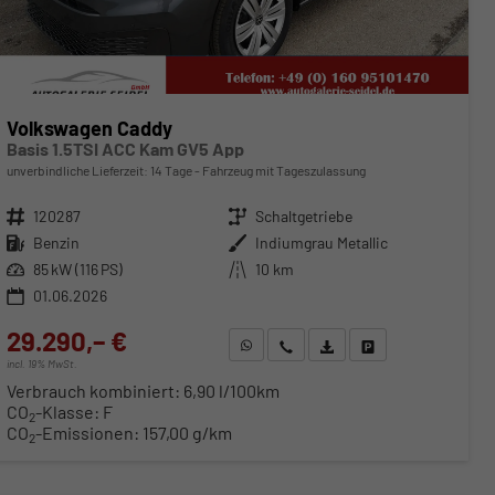
Volkswagen Caddy
Basis 1.5TSI ACC Kam GV5 App
unverbindliche Lieferzeit:
14 Tage
Fahrzeug mit Tageszulassung
Fahrzeugnr.
120287
Getriebe
Schaltgetriebe
Kraftstoff
Benzin
Außenfarbe
Indiumgrau Metallic
Leistung
85 kW (116 PS)
Kilometerstand
10 km
01.06.2026
29.290,– €
WhatsApp anfragen
Wir rufen Sie an
Fahrzeugexposé (PDF)
Fahrzeug parken
incl. 19% MwSt.
Verbrauch kombiniert:
6,90 l/100km
CO
-Klasse:
F
2
CO
-Emissionen:
157,00 g/km
2