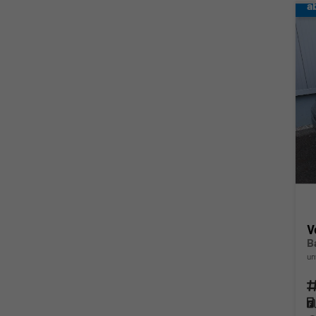
a
V
B
un
Fahr
Kra