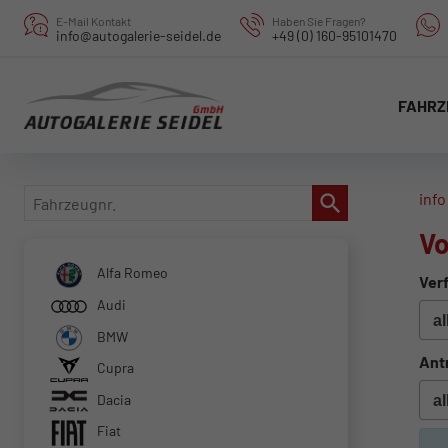
E-Mail Kontakt
Haben Sie Fragen?
info@autogalerie-seidel.de
+49 (0) 160-95101470
FAHRZ
Fahrzeugnr.
info
V
Alfa Romeo
Verf
Audi
BMW
Ant
Cupra
Dacia
Fiat