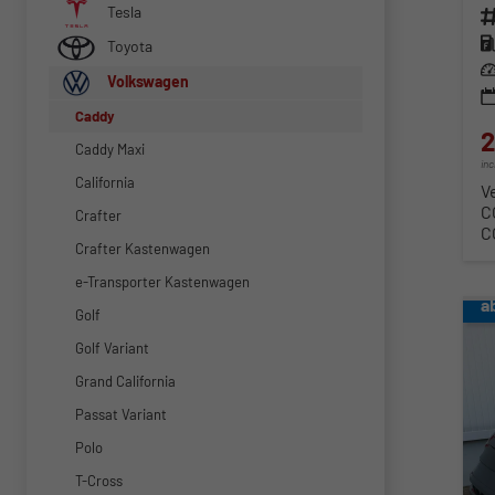
Tesla
Fahr
Kra
Toyota
Lei
Volkswagen
Caddy
2
Caddy Maxi
in
California
V
C
Crafter
C
Crafter Kastenwagen
e-Transporter Kastenwagen
a
Golf
Golf Variant
Grand California
Passat Variant
Polo
T-Cross