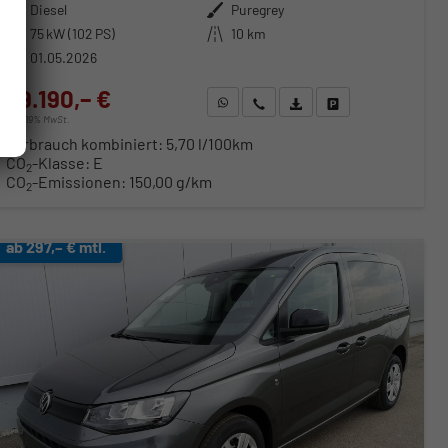
Kraftstoff
Diesel
Außenfarbe
Puregrey
Leistung
75 kW (102 PS)
Kilometerstand
10 km
01.05.2026
29.190,– €
WhatsApp anfragen
Wir rufen Sie an
Fahrzeugexposé (PDF)
Fahrzeug parken
incl. 19% MwSt.
Verbrauch kombiniert:
5,70 l/100km
CO
-Klasse:
E
2
CO
-Emissionen:
150,00 g/km
2
ab 297,– € mtl.