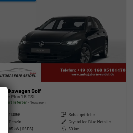
Volkswagen Golf
Life Plus 1.5 TSI
sofort lieferbar
Neuwagen
Fahrzeugnr.
113856
Getriebe
Schaltgetriebe
Kraftstoff
Benzin
Außenfarbe
Crystal Ice Blue Metallic
Leistung
85 kW (116 PS)
Kilometerstand
50 km