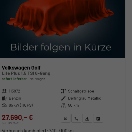
Volkswagen Golf
Life Plus 1.5 TSI 6-Gang
sofort lieferbar
Neuwagen
Fahrzeugnr.
113872
Getriebe
Schaltgetriebe
Kraftstoff
Benzin
Außenfarbe
Delfingrau Metallic
Leistung
85 kW (116 PS)
Kilometerstand
50 km
27.690,– €
WhatsApp anfragen
Wir rufen Sie an
Fahrzeugexposé (PDF)
Fahrzeug parken
incl. 19% MwSt.
Verbrauch kombiniert:
7,10 l/100km