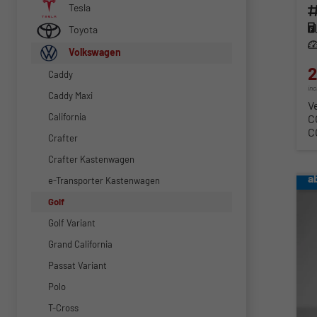
Tesla
Fahr
Kra
Toyota
Lei
Volkswagen
2
Caddy
in
Caddy Maxi
V
California
C
C
Crafter
Crafter Kastenwagen
a
e-Transporter Kastenwagen
Golf
Golf Variant
Grand California
Passat Variant
Polo
T-Cross