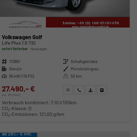
Volkswagen Golf
Life Plus 1.5 TSI
sofort lieferbar
Neuwagen
Fahrzeugnr.
113861
Getriebe
Schaltgetriebe
Kraftstoff
Benzin
Außenfarbe
Mondsteingrau
Leistung
85 kW (116 PS)
Kilometerstand
50 km
27.490,– €
WhatsApp anfragen
Wir rufen Sie an
Fahrzeugexposé (PDF)
Fahrzeug parken
incl. 19% MwSt.
Verbrauch kombiniert:
7,10 l/100km
CO
-Klasse:
D
2
CO
-Emissionen:
121,00 g/km
2
ab 281,– € mtl.