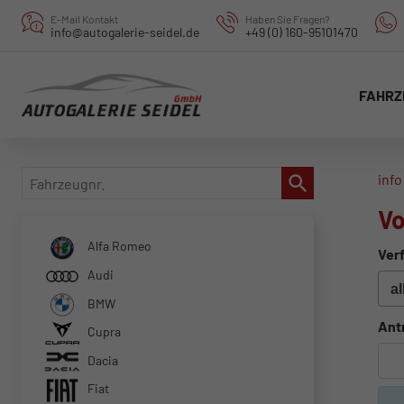
E-Mail Kontakt
Haben Sie Fragen?
info@autogalerie-seidel.de
+49 (0) 160-95101470
FAHRZ
Fahrzeugnr.
info
Vo
Alfa Romeo
Verf
Audi
BMW
Ant
Cupra
Dacia
Fiat