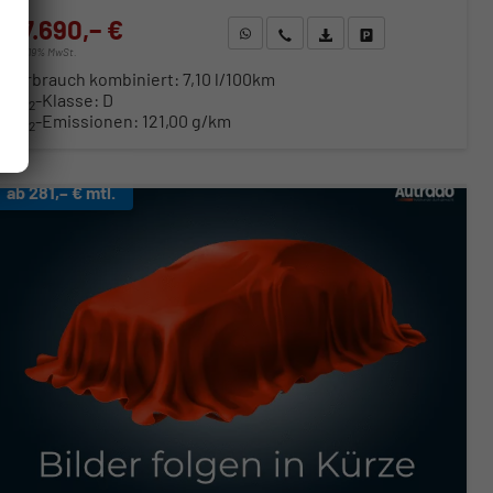
27.690,– €
WhatsApp anfragen
Wir rufen Sie an
Fahrzeugexposé (PDF)
Fahrzeug parken
incl. 19% MwSt.
Verbrauch kombiniert:
7,10 l/100km
CO
-Klasse:
D
2
CO
-Emissionen:
121,00 g/km
2
ab 281,– € mtl.