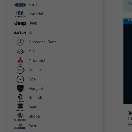
I
Ford
Hyundai
a
Jeep
Kia
Mercedes-Benz
MINI
Mitsubishi
Nissan
Opel
Peugeot
Renault
Seat
V
Skoda
L
so
Suzuki