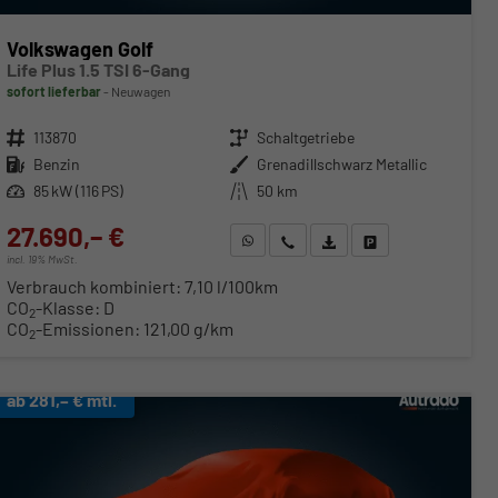
Volkswagen Golf
Life Plus 1.5 TSI 6-Gang
sofort lieferbar
Neuwagen
Fahrzeugnr.
113870
Getriebe
Schaltgetriebe
Kraftstoff
Benzin
Außenfarbe
Grenadillschwarz Metallic
Leistung
85 kW (116 PS)
Kilometerstand
50 km
27.690,– €
WhatsApp anfragen
Wir rufen Sie an
Fahrzeugexposé (PDF)
Fahrzeug parken
incl. 19% MwSt.
Verbrauch kombiniert:
7,10 l/100km
CO
-Klasse:
D
2
CO
-Emissionen:
121,00 g/km
2
ab 281,– € mtl.