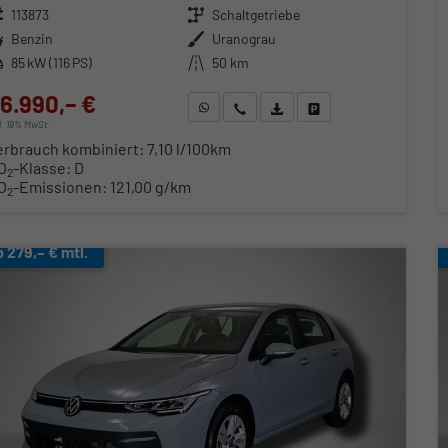
zeugnr.
113873
Getriebe
Schaltgetriebe
ftstoff
Benzin
Außenfarbe
Uranograu
stung
85 kW (116 PS)
Kilometerstand
50 km
6.990,– €
WhatsApp anfragen
Wir rufen Sie an
Fahrzeugexposé (PDF)
Fahrzeug parken
cl. 19% MwSt.
erbrauch kombiniert:
7,10 l/100km
O
-Klasse:
D
2
O
-Emissionen:
121,00 g/km
2
b 279,– € mtl.