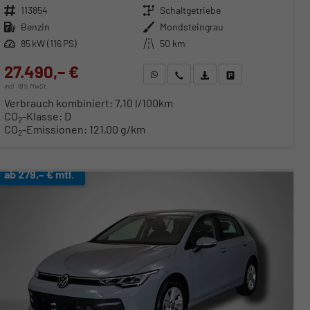
Fahrzeugnr.
113854
Getriebe
Schaltgetriebe
Kraftstoff
Benzin
Außenfarbe
Mondsteingrau
Leistung
85 kW (116 PS)
Kilometerstand
50 km
27.490,– €
WhatsApp anfragen
Wir rufen Sie an
Fahrzeugexposé (PDF)
Fahrzeug parken
incl. 19% MwSt.
Verbrauch kombiniert:
7,10 l/100km
CO
-Klasse:
D
2
CO
-Emissionen:
121,00 g/km
2
ab 279,– € mtl.