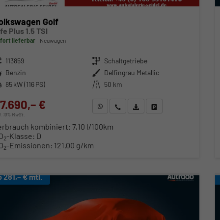
olkswagen Golf
ife Plus 1.5 TSI
fort lieferbar
Neuwagen
zeugnr.
113859
Getriebe
Schaltgetriebe
ftstoff
Benzin
Außenfarbe
Delfingrau Metallic
stung
85 kW (116 PS)
Kilometerstand
50 km
7.690,– €
WhatsApp anfragen
Wir rufen Sie an
Fahrzeugexposé (PDF)
Fahrzeug parken
cl. 19% MwSt.
erbrauch kombiniert:
7,10 l/100km
O
-Klasse:
D
2
O
-Emissionen:
121,00 g/km
2
b 281,– € mtl.