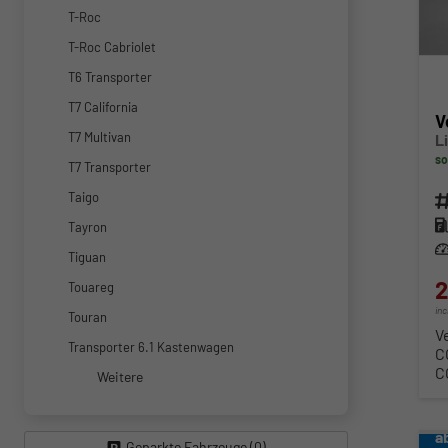
T-Roc
T-Roc Cabriolet
T6 Transporter
T7 California
V
T7 Multivan
L
so
T7 Transporter
Taigo
Fahr
Kra
Tayron
Lei
Tiguan
2
Touareg
in
Touran
V
Transporter 6.1 Kastenwagen
C
C
Weitere
a
Geparkte Fahrzeuge (
0
)