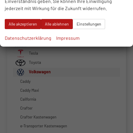
Einverständnis geben. Sie können Ihre Einwilligung
Peugeot
jederzeit mit Wirkung für die Zukunft widerrufen.
Renault
Alle akzeptieren
Alle ablehnen
Einstellungen
Seat
Skoda
Datenschutzerklärung
Impressum
Suzuki
Tesla
Toyota
Volkswagen
Caddy
Caddy Maxi
California
Crafter
Crafter Kastenwagen
e-Transporter Kastenwagen