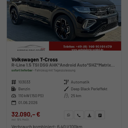
Volkswagen T-Cross
R-Line 1.5 TSI DSG AHK*Android Auto*SHZ*Matrix-LED*Kamera*Keyless*18"
sofort lieferbar
Fahrzeug mit Tageszulassung
Fahrzeugnr.
103033
Getriebe
Automatik
Kraftstoff
Benzin
Außenfarbe
Deep Black Perleffekt
Leistung
110 kW (150 PS)
Kilometerstand
25 km
01.06.2026
32.090,– €
WhatsApp anfragen
Wir rufen Sie an
Fahrzeugexposé (PDF)
Fahrzeug parken
incl. 19% MwSt.
Verbrauch kombiniert:
6,40 l/100km