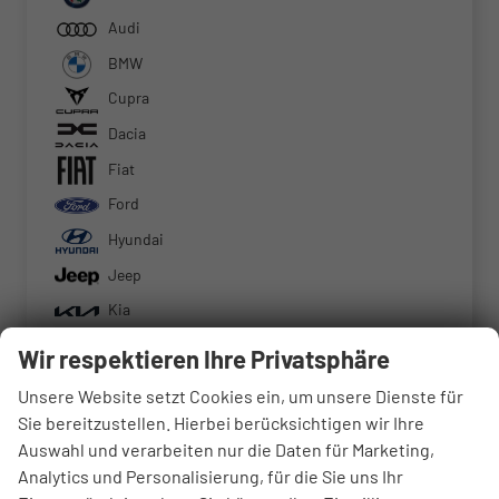
Audi
BMW
Cupra
Dacia
Fiat
Ford
Hyundai
Jeep
Kia
Mercedes-Benz
Wir respektieren Ihre Privatsphäre
MINI
Unsere Website setzt Cookies ein, um unsere Dienste für
Mitsubishi
Sie bereitzustellen. Hierbei berücksichtigen wir Ihre
Auswahl und verarbeiten nur die Daten für Marketing,
Nissan
Analytics und Personalisierung, für die Sie uns Ihr
Opel