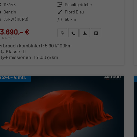
zeugnr.
118448
Getriebe
Schaltgetriebe
ftstoff
Benzin
Außenfarbe
Fiord Blau
stung
85 kW (116 PS)
Kilometerstand
50 km
3.690,– €
WhatsApp anfragen
Wir rufen Sie an
Fahrzeugexposé (PDF)
Fahrzeug parken
cl. 19% MwSt.
erbrauch kombiniert:
5,90 l/100km
O
-Klasse:
D
2
O
-Emissionen:
131,00 g/km
2
b 241,– € mtl.