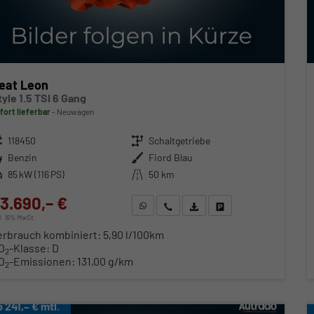
eat Leon
tyle 1.5 TSI 6 Gang
fort lieferbar
Neuwagen
zeugnr.
118450
Getriebe
Schaltgetriebe
ftstoff
Benzin
Außenfarbe
Fiord Blau
stung
85 kW (116 PS)
Kilometerstand
50 km
3.690,– €
WhatsApp anfragen
Wir rufen Sie an
Fahrzeugexposé (PDF)
Fahrzeug parken
cl. 19% MwSt.
erbrauch kombiniert:
5,90 l/100km
O
-Klasse:
D
2
O
-Emissionen:
131,00 g/km
2
b 241,– € mtl.