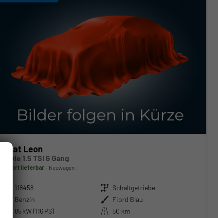
Seat Leon
Style 1.5 TSI 6 Gang
sofort lieferbar
Neuwagen
Fahrzeugnr.
118458
Getriebe
Schaltgetriebe
Kraftstoff
Benzin
Außenfarbe
Fiord Blau
Leistung
85 kW (116 PS)
Kilometerstand
50 km