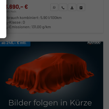
23.690,– €
WhatsApp anfragen
Wir rufen Sie an
Fahrzeugexposé (PDF)
Fahrzeug parken
incl. 19% MwSt.
Verbrauch kombiniert:
5,90 l/100km
CO
-Klasse:
D
2
CO
-Emissionen:
131,00 g/km
2
ab 246,– € mtl.