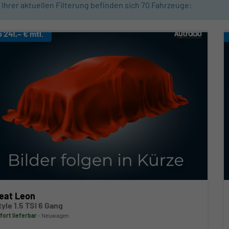
n Ihrer aktuellen Filterung befinden sich
70
Fahrzeuge:
b 241,– € mtl.
eat Leon
tyle 1.5 TSI 6 Gang
fort lieferbar
Neuwagen