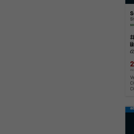
S
S
so
Fahr
Kra
Lei
2
in
V
C
C
a