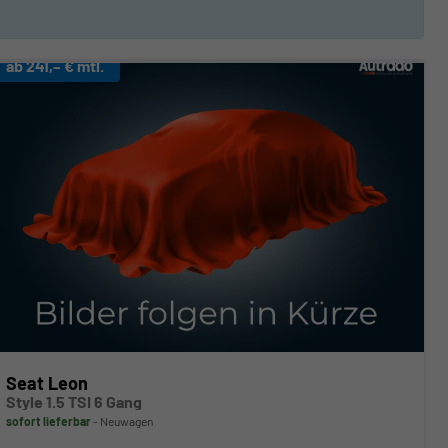
ab 241,– € mtl.
Seat Leon
Style 1.5 TSI 6 Gang
sofort lieferbar
Neuwagen