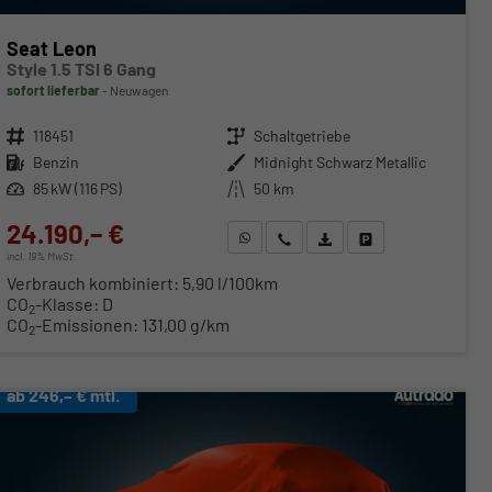
Seat Leon
Style 1.5 TSI 6 Gang
sofort lieferbar
Neuwagen
Fahrzeugnr.
118451
Getriebe
Schaltgetriebe
Kraftstoff
Benzin
Außenfarbe
Midnight Schwarz Metallic
Leistung
85 kW (116 PS)
Kilometerstand
50 km
24.190,– €
WhatsApp anfragen
Wir rufen Sie an
Fahrzeugexposé (PDF)
Fahrzeug parken
incl. 19% MwSt.
Verbrauch kombiniert:
5,90 l/100km
CO
-Klasse:
D
2
CO
-Emissionen:
131,00 g/km
2
ab 246,– € mtl.