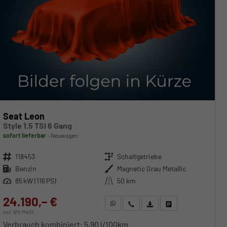
Seat Leon
Style 1.5 TSI 6 Gang
sofort lieferbar
Neuwagen
Fahrzeugnr.
118453
Getriebe
Schaltgetriebe
Kraftstoff
Benzin
Außenfarbe
Magnetic Grau Metallic
Leistung
85 kW (116 PS)
Kilometerstand
50 km
24.190,– €
WhatsApp anfragen
Wir rufen Sie an
Fahrzeugexposé (PDF)
Fahrzeug parken
incl. 19% MwSt.
Verbrauch kombiniert:
5,90 l/100km