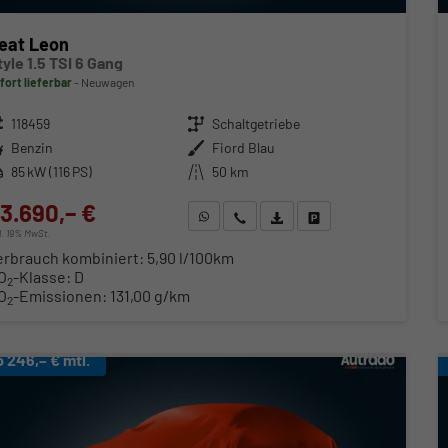
eat Leon
tyle 1.5 TSI 6 Gang
fort lieferbar
Neuwagen
zeugnr.
118459
Getriebe
Schaltgetriebe
ftstoff
Benzin
Außenfarbe
Fiord Blau
stung
85 kW (116 PS)
Kilometerstand
50 km
3.690,– €
WhatsApp anfragen
Wir rufen Sie an
Fahrzeugexposé (PDF)
Fahrzeug parken
cl. 19% MwSt.
erbrauch kombiniert:
5,90 l/100km
O
-Klasse:
D
2
O
-Emissionen:
131,00 g/km
2
b 246,– € mtl.