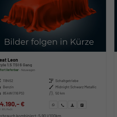
eat Leon
tyle 1.5 TSI 6 Gang
fort lieferbar
Neuwagen
zeugnr.
118452
Getriebe
Schaltgetriebe
ftstoff
Benzin
Außenfarbe
Midnight Schwarz Metallic
stung
85 kW (116 PS)
Kilometerstand
50 km
4.190,– €
WhatsApp anfragen
Wir rufen Sie an
Fahrzeugexposé (PDF)
Fahrzeug parken
cl. 19% MwSt.
erbrauch kombiniert:
5,90 l/100km