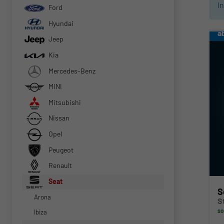
I
Ford
Hyundai
a
Jeep
Kia
Mercedes-Benz
MINI
Mitsubishi
Nissan
Opel
Peugeot
Renault
Seat
S
Arona
S
so
Ibiza