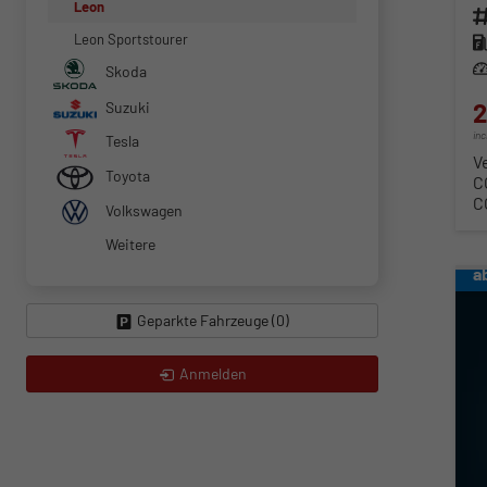
Leon
Fahr
Leon Sportstourer
Kra
Lei
Skoda
2
Suzuki
in
Tesla
V
Toyota
C
C
Volkswagen
Weitere
a
Geparkte Fahrzeuge (
0
)
Anmelden