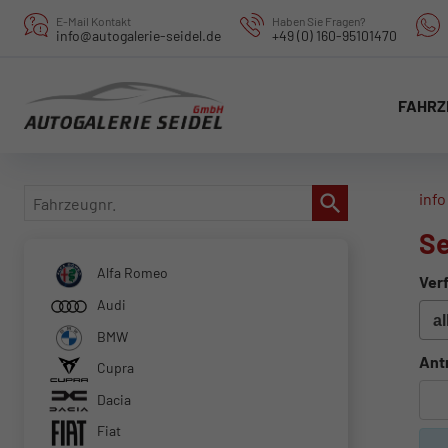
E-Mail Kontakt
Haben Sie Fragen?
info@autogalerie-seidel.de
+49 (0) 160-95101470
FAHRZ
Fahrzeugnr.
info
Se
Alfa Romeo
Verf
Audi
BMW
Ant
Cupra
Dacia
Fiat