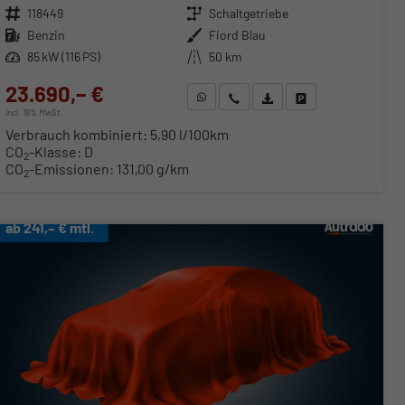
Fahrzeugnr.
118449
Getriebe
Schaltgetriebe
Kraftstoff
Benzin
Außenfarbe
Fiord Blau
Leistung
85 kW (116 PS)
Kilometerstand
50 km
23.690,– €
WhatsApp anfragen
Wir rufen Sie an
Fahrzeugexposé (PDF)
Fahrzeug parken
incl. 19% MwSt.
Verbrauch kombiniert:
5,90 l/100km
CO
-Klasse:
D
2
CO
-Emissionen:
131,00 g/km
2
ab 241,– € mtl.