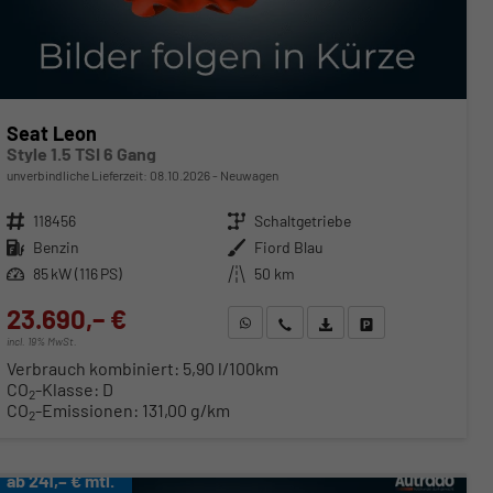
Seat Leon
Style 1.5 TSI 6 Gang
unverbindliche Lieferzeit:
08.10.2026
Neuwagen
Fahrzeugnr.
118456
Getriebe
Schaltgetriebe
Kraftstoff
Benzin
Außenfarbe
Fiord Blau
Leistung
85 kW (116 PS)
Kilometerstand
50 km
23.690,– €
WhatsApp anfragen
Wir rufen Sie an
Fahrzeugexposé (PDF)
Fahrzeug parken
incl. 19% MwSt.
Verbrauch kombiniert:
5,90 l/100km
CO
-Klasse:
D
2
CO
-Emissionen:
131,00 g/km
2
ab 241,– € mtl.