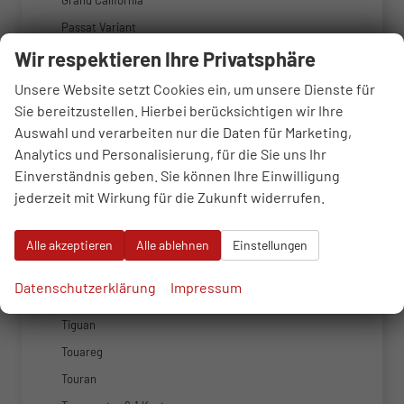
Grand California
Passat Variant
Wir respektieren Ihre Privatsphäre
Polo
T-Cross
Unsere Website setzt Cookies ein, um unsere Dienste für
T-Roc
Sie bereitzustellen. Hierbei berücksichtigen wir Ihre
Auswahl und verarbeiten nur die Daten für Marketing,
T-Roc Cabriolet
Analytics und Personalisierung, für die Sie uns Ihr
T6 Transporter
Einverständnis geben. Sie können Ihre Einwilligung
T7 California
jederzeit mit Wirkung für die Zukunft widerrufen.
T7 Multivan
T7 Transporter
Alle akzeptieren
Alle ablehnen
Einstellungen
Taigo
Datenschutzerklärung
Impressum
Tayron
Tiguan
Touareg
Touran