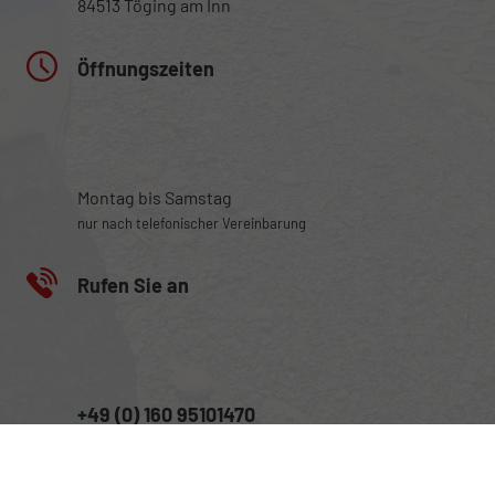
84513 Töging am Inn
Öffnungszeiten
Montag bis Samstag
nur nach telefonischer Vereinbarung
Rufen Sie an
+49 (0) 160 95101470
Wie können wir Ihnen helfen?