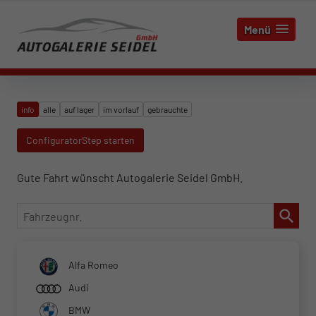
Menü
info
alle
auf lager
im vorlauf
gebrauchte
ConfiguratorStep starten
Gute Fahrt wünscht Autogalerie Seidel GmbH.
Fahrzeugnr.
Alfa Romeo
Audi
BMW