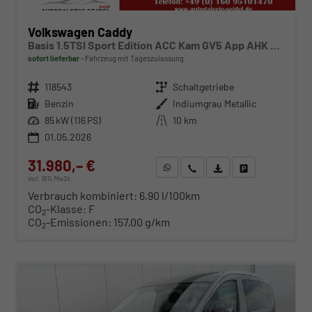
Volkswagen Caddy
Basis 1.5TSI Sport Edition ACC Kam GV5 App AHK Reling
sofort lieferbar
Fahrzeug mit Tageszulassung
Fahrzeugnr.
118543
Getriebe
Schaltgetriebe
Kraftstoff
Benzin
Außenfarbe
Indiumgrau Metallic
Leistung
85 kW (116 PS)
Kilometerstand
10 km
01.05.2026
31.980,– €
WhatsApp anfragen
Wir rufen Sie an
Fahrzeugexposé (PDF)
Fahrzeug parken
incl. 19% MwSt.
Verbrauch kombiniert:
6,90 l/100km
CO
-Klasse:
F
2
CO
-Emissionen:
157,00 g/km
2
ab 327,– € mtl.