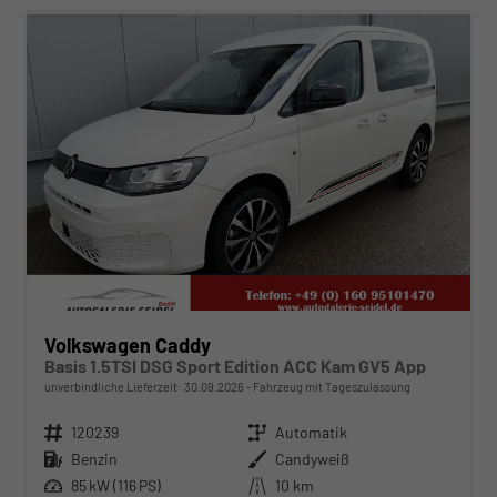
Volkswagen Caddy
Basis 1.5TSI DSG Sport Edition ACC Kam GV5 App
unverbindliche Lieferzeit:
30.09.2026
Fahrzeug mit Tageszulassung
Fahrzeugnr.
120239
Getriebe
Automatik
Kraftstoff
Benzin
Außenfarbe
Candyweiß
Leistung
85 kW (116 PS)
Kilometerstand
10 km