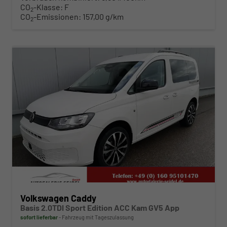
CO
-Klasse:
F
2
CO
-Emissionen:
157,00 g/km
2
ab 324,– € mtl.
Volkswagen Caddy
Basis 2.0TDI Sport Edition ACC Kam GV5 App
sofort lieferbar
Fahrzeug mit Tageszulassung