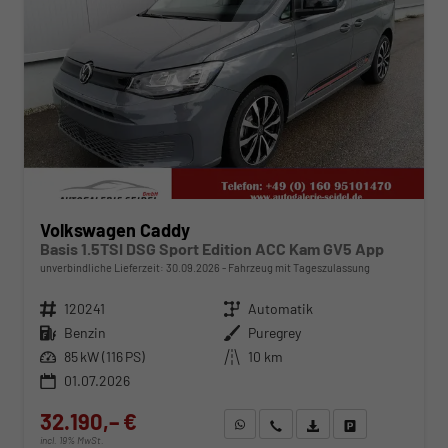
Volkswagen Caddy
Basis 1.5TSI DSG Sport Edition ACC Kam GV5 App
unverbindliche Lieferzeit:
30.09.2026
Fahrzeug mit Tageszulassung
Fahrzeugnr.
120241
Getriebe
Automatik
Kraftstoff
Benzin
Außenfarbe
Puregrey
Leistung
85 kW (116 PS)
Kilometerstand
10 km
01.07.2026
32.190,– €
WhatsApp anfragen
Wir rufen Sie an
Fahrzeugexposé (PDF)
Fahrzeug parken
incl. 19% MwSt.