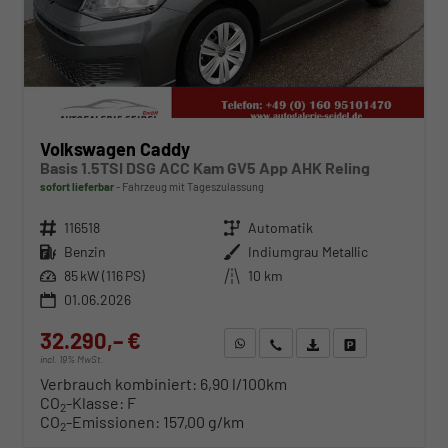
Volkswagen Caddy
Basis 1.5TSI DSG ACC Kam GV5 App AHK Reling
sofort lieferbar
Fahrzeug mit Tageszulassung
Fahrzeugnr.
116518
Getriebe
Automatik
Kraftstoff
Benzin
Außenfarbe
Indiumgrau Metallic
Leistung
85 kW (116 PS)
Kilometerstand
10 km
01.06.2026
32.290,– €
WhatsApp anfragen
Wir rufen Sie an
Fahrzeugexposé (PDF)
Fahrzeug parken
incl. 19% MwSt.
Verbrauch kombiniert:
6,90 l/100km
CO
-Klasse:
F
2
CO
-Emissionen:
157,00 g/km
2