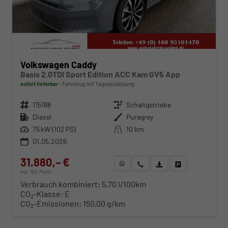
Volkswagen Caddy
Basis 2.0TDI Sport Edition ACC Kam GV5 App
sofort lieferbar
Fahrzeug mit Tageszulassung
Fahrzeugnr.
115188
Getriebe
Schaltgetriebe
Kraftstoff
Diesel
Außenfarbe
Puregrey
Leistung
75 kW (102 PS)
Kilometerstand
10 km
01.05.2026
31.880,– €
WhatsApp anfragen
Wir rufen Sie an
Fahrzeugexposé (PDF)
Fahrzeug parken
incl. 19% MwSt.
Verbrauch kombiniert:
5,70 l/100km
CO
-Klasse:
E
2
CO
-Emissionen:
150,00 g/km
2
ab 324,– € mtl.