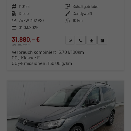
Fahrzeugnr.
110156
Getriebe
Schaltgetriebe
Kraftstoff
Diesel
Außenfarbe
Candyweiß
Leistung
75 kW (102 PS)
Kilometerstand
10 km
01.03.2026
31.880,– €
WhatsApp anfragen
Wir rufen Sie an
Fahrzeugexposé (PDF)
Fahrzeug parken
incl. 19% MwSt.
Verbrauch kombiniert:
5,70 l/100km
CO
-Klasse:
E
2
CO
-Emissionen:
150,00 g/km
2
ab 324,– € mtl.