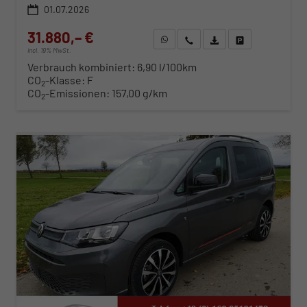
01.07.2026
31.880,– €
WhatsApp anfragen
Wir rufen Sie an
Fahrzeugexposé (PDF)
Fahrzeug parken
incl. 19% MwSt.
Verbrauch kombiniert:
6,90 l/100km
CO
-Klasse:
F
2
CO
-Emissionen:
157,00 g/km
2
ab 325,– € mtl.