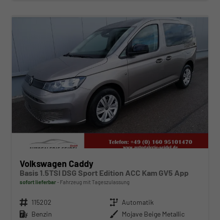
ab 329,– € mtl.
Volkswagen Caddy
Basis 1.5TSI DSG Sport Edition ACC Kam GV5 App
sofort lieferbar
Fahrzeug mit Tageszulassung
Fahrzeugnr.
115202
Getriebe
Automatik
Kraftstoff
Benzin
Außenfarbe
Mojave Beige Metallic