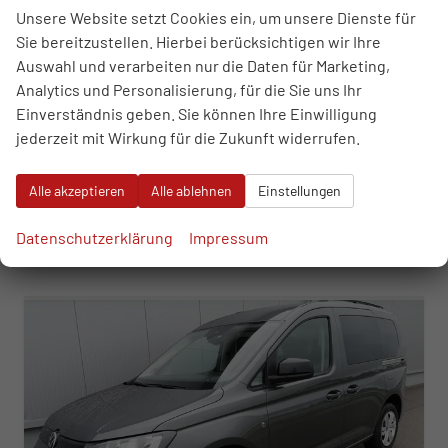
sofort lieferbar
Fahrzeug mit Tageszulassung
Unsere Website setzt Cookies ein, um unsere Dienste für
Sie bereitzustellen. Hierbei berücksichtigen wir Ihre
Fahrzeugnr.
116508
Getriebe
Automatik
Auswahl und verarbeiten nur die Daten für Marketing,
Kraftstoff
Benzin
Außenfarbe
Deep Black Perleffekt
Analytics und Personalisierung, für die Sie uns Ihr
Leistung
85 kW (116 PS)
Kilometerstand
10 km
Einverständnis geben. Sie können Ihre Einwilligung
01.06.2026
jederzeit mit Wirkung für die Zukunft widerrufen.
32.290,– €
WhatsApp anfragen
Wir rufen Sie an
Fahrzeugexposé (PDF)
Fahrzeug parken
incl. 19% MwSt.
Alle akzeptieren
Alle ablehnen
Einstellungen
Verbrauch kombiniert:
6,90 l/100km
CO
-Klasse:
F
2
Datenschutzerklärung
Impressum
CO
-Emissionen:
157,00 g/km
2
ab 328,– € mtl.