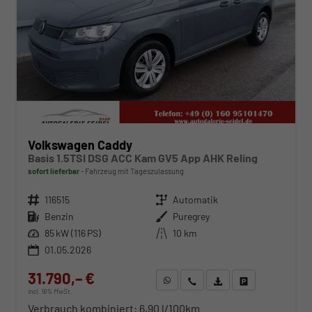
Volkswagen Caddy
Basis 1.5TSI DSG ACC Kam GV5 App AHK Reling
sofort lieferbar
Fahrzeug mit Tageszulassung
Fahrzeugnr.
116515
Getriebe
Automatik
Kraftstoff
Benzin
Außenfarbe
Puregrey
Leistung
85 kW (116 PS)
Kilometerstand
10 km
01.05.2026
31.790,– €
WhatsApp anfragen
Wir rufen Sie an
Fahrzeugexposé (PDF)
Fahrzeug parken
incl. 19% MwSt.
Verbrauch kombiniert:
6,90 l/100km