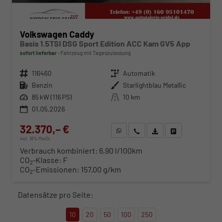
Volkswagen Caddy
Basis 1.5TSI DSG Sport Edition ACC Kam GV5 App
sofort lieferbar
Fahrzeug mit Tageszulassung
Fahrzeugnr.
116460
Getriebe
Automatik
Kraftstoff
Benzin
Außenfarbe
Starlightblau Metallic
Leistung
85 kW (116 PS)
Kilometerstand
10 km
01.05.2026
32.370,– €
WhatsApp anfragen
Wir rufen Sie an
Fahrzeugexposé (PDF)
Fahrzeug parken
incl. 19% MwSt.
Verbrauch kombiniert:
6,90 l/100km
CO
-Klasse:
F
2
CO
-Emissionen:
157,00 g/km
2
Datensätze pro Seite:
10
20
50
100
250