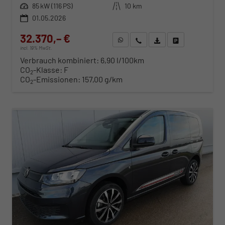
Leistung
85 kW (116 PS)
Kilometerstand
10 km
01.05.2026
32.370,– €
WhatsApp anfragen
Wir rufen Sie an
Fahrzeugexposé (PDF)
Fahrzeug parken
incl. 19% MwSt.
Verbrauch kombiniert:
6,90 l/100km
CO
-Klasse:
F
2
CO
-Emissionen:
157,00 g/km
2
ab 329,– € mtl.