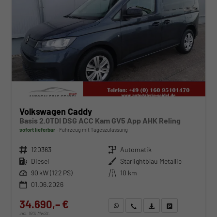
Volkswagen Caddy
Basis 2.0TDI DSG ACC Kam GV5 App AHK Reling
sofort lieferbar
Fahrzeug mit Tageszulassung
Fahrzeugnr.
120363
Getriebe
Automatik
Kraftstoff
Diesel
Außenfarbe
Starlightblau Metallic
Leistung
90 kW (122 PS)
Kilometerstand
10 km
01.06.2026
34.690,– €
WhatsApp anfragen
Wir rufen Sie an
Fahrzeugexposé (PDF)
Fahrzeug parken
incl. 19% MwSt.