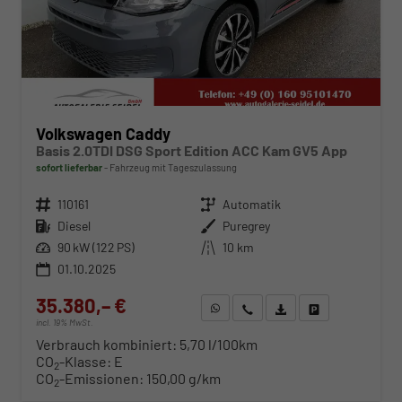
Volkswagen Caddy
Basis 2.0TDI DSG Sport Edition ACC Kam GV5 App
sofort lieferbar
Fahrzeug mit Tageszulassung
Fahrzeugnr.
110161
Getriebe
Automatik
Kraftstoff
Diesel
Außenfarbe
Puregrey
Leistung
90 kW (122 PS)
Kilometerstand
10 km
01.10.2025
35.380,– €
WhatsApp anfragen
Wir rufen Sie an
Fahrzeugexposé (PDF)
Fahrzeug parken
incl. 19% MwSt.
Verbrauch kombiniert:
5,70 l/100km
CO
-Klasse:
E
2
CO
-Emissionen:
150,00 g/km
2