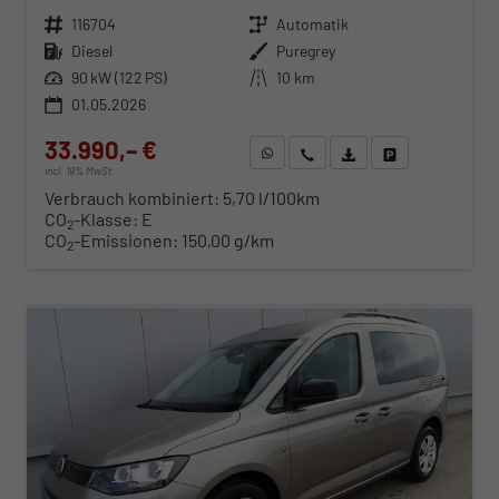
Fahrzeugnr.
116704
Getriebe
Automatik
Kraftstoff
Diesel
Außenfarbe
Puregrey
Leistung
90 kW (122 PS)
Kilometerstand
10 km
01.05.2026
33.990,– €
WhatsApp anfragen
Wir rufen Sie an
Fahrzeugexposé (PDF)
Fahrzeug parken
incl. 19% MwSt.
Verbrauch kombiniert:
5,70 l/100km
CO
-Klasse:
E
2
CO
-Emissionen:
150,00 g/km
2
ab 352,– € mtl.