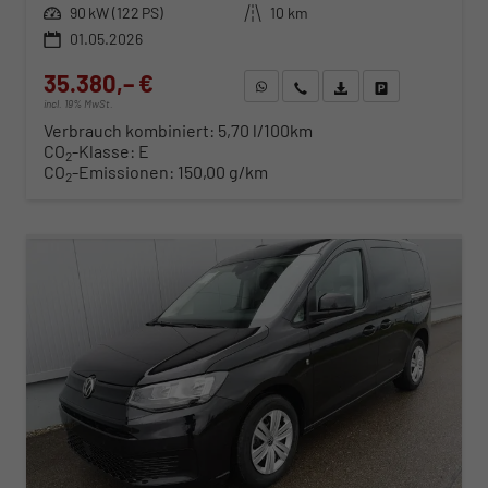
Leistung
90 kW (122 PS)
Kilometerstand
10 km
01.05.2026
35.380,– €
WhatsApp anfragen
Wir rufen Sie an
Fahrzeugexposé (PDF)
Fahrzeug parken
incl. 19% MwSt.
Verbrauch kombiniert:
5,70 l/100km
CO
-Klasse:
E
2
CO
-Emissionen:
150,00 g/km
2
ab 364,– € mtl.