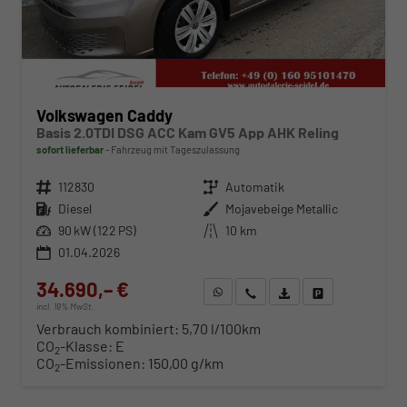
Volkswagen Caddy
Basis 2.0TDI DSG ACC Kam GV5 App AHK Reling
sofort lieferbar
Fahrzeug mit Tageszulassung
Fahrzeugnr.
112830
Getriebe
Automatik
Kraftstoff
Diesel
Außenfarbe
Mojavebeige Metallic
Leistung
90 kW (122 PS)
Kilometerstand
10 km
01.04.2026
34.690,– €
WhatsApp anfragen
Wir rufen Sie an
Fahrzeugexposé (PDF)
Fahrzeug parken
incl. 19% MwSt.
Verbrauch kombiniert:
5,70 l/100km
CO
-Klasse:
E
2
CO
-Emissionen:
150,00 g/km
2
ab 352,– € mtl.