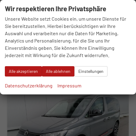
sofort lieferbar
Fahrzeug mit Tageszulassung
Wir respektieren Ihre Privatsphäre
Fahrzeugnr.
110158
Getriebe
Automatik
Unsere Website setzt Cookies ein, um unsere Dienste für
Kraftstoff
Diesel
Außenfarbe
Mojavebeige Metallic
Sie bereitzustellen. Hierbei berücksichtigen wir Ihre
Leistung
90 kW (122 PS)
Kilometerstand
10 km
Auswahl und verarbeiten nur die Daten für Marketing,
01.03.2026
Analytics und Personalisierung, für die Sie uns Ihr
35.280,– €
Einverständnis geben. Sie können Ihre Einwilligung
WhatsApp anfragen
Wir rufen Sie an
Fahrzeugexposé (PDF)
Fahrzeug parken
incl. 19% MwSt.
jederzeit mit Wirkung für die Zukunft widerrufen.
Verbrauch kombiniert:
5,70 l/100km
CO
-Klasse:
E
2
Alle akzeptieren
Alle ablehnen
Einstellungen
CO
-Emissionen:
150,00 g/km
2
ab 359,– € mtl.
Datenschutzerklärung
Impressum