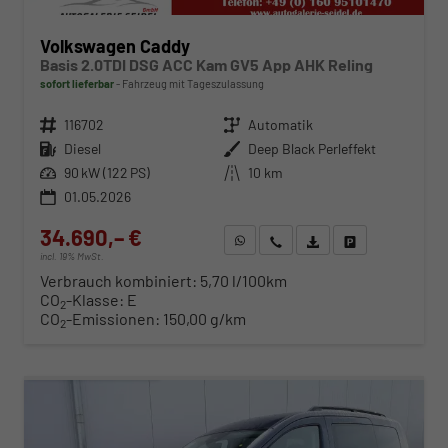
Volkswagen Caddy
Basis 2.0TDI DSG ACC Kam GV5 App AHK Reling
sofort lieferbar
Fahrzeug mit Tageszulassung
Fahrzeugnr.
116702
Getriebe
Automatik
Kraftstoff
Diesel
Außenfarbe
Deep Black Perleffekt
Leistung
90 kW (122 PS)
Kilometerstand
10 km
01.05.2026
34.690,– €
WhatsApp anfragen
Wir rufen Sie an
Fahrzeugexposé (PDF)
Fahrzeug parken
incl. 19% MwSt.
Verbrauch kombiniert:
5,70 l/100km
CO
-Klasse:
E
2
CO
-Emissionen:
150,00 g/km
2
ab 352,– € mtl.