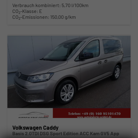
Verbrauch kombiniert:
5,70 l/100km
CO
-Klasse:
E
2
CO
-Emissionen:
150,00 g/km
2
ab 358,– € mtl.
Volkswagen Caddy
Basis 2.0TDI DSG Sport Edition ACC Kam GV5 App