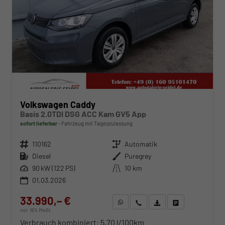
Volkswagen Caddy
Basis 2.0TDI DSG ACC Kam GV5 App
sofort lieferbar
Fahrzeug mit Tageszulassung
Fahrzeugnr.
110162
Getriebe
Automatik
Kraftstoff
Diesel
Außenfarbe
Puregrey
Leistung
90 kW (122 PS)
Kilometerstand
10 km
01.03.2026
33.990,– €
WhatsApp anfragen
Wir rufen Sie an
Fahrzeugexposé (PDF)
Fahrzeug parken
incl. 19% MwSt.
Verbrauch kombiniert:
5,70 l/100km