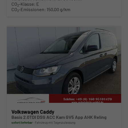
CO
-Klasse:
E
2
CO
-Emissionen:
150,00 g/km
2
ab 345,– € mtl.
Volkswagen Caddy
Basis 2.0TDI DSG ACC Kam GV5 App AHK Reling
sofort lieferbar
Fahrzeug mit Tageszulassung