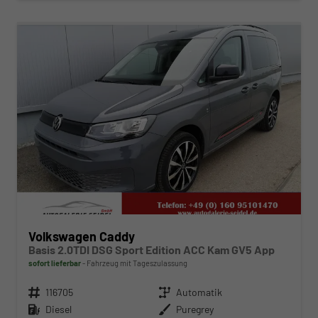
ab 359,– € mtl.
Volkswagen Caddy
Basis 2.0TDI DSG Sport Edition ACC Kam GV5 App
sofort lieferbar
Fahrzeug mit Tageszulassung
Fahrzeugnr.
116705
Getriebe
Automatik
Kraftstoff
Diesel
Außenfarbe
Puregrey