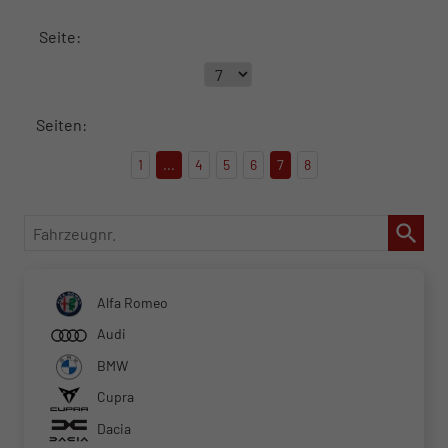
Seite:
Seiten:
1
...
4
5
6
7
8
Fahrzeugnr.
Alfa Romeo
Audi
BMW
Cupra
Dacia