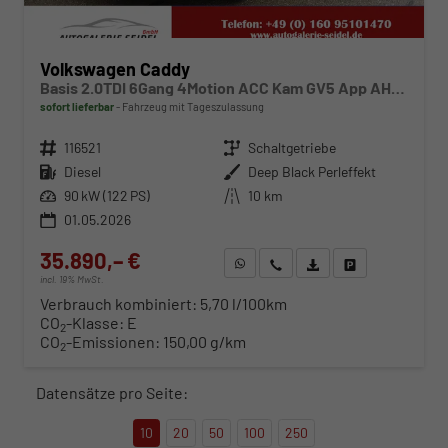
Volkswagen Caddy
Basis 2.0TDI 6Gang 4Motion ACC Kam GV5 App AHK Reling
sofort lieferbar
Fahrzeug mit Tageszulassung
Fahrzeugnr.
116521
Getriebe
Schaltgetriebe
Kraftstoff
Diesel
Außenfarbe
Deep Black Perleffekt
Leistung
90 kW (122 PS)
Kilometerstand
10 km
01.05.2026
35.890,– €
WhatsApp anfragen
Wir rufen Sie an
Fahrzeugexposé (PDF)
Fahrzeug parken
incl. 19% MwSt.
Verbrauch kombiniert:
5,70 l/100km
CO
-Klasse:
E
2
CO
-Emissionen:
150,00 g/km
2
Datensätze pro Seite:
10
20
50
100
250