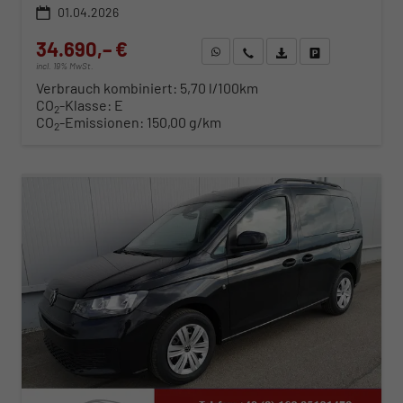
01.04.2026
34.690,– €
WhatsApp anfragen
Wir rufen Sie an
Fahrzeugexposé (PDF)
Fahrzeug parken
incl. 19% MwSt.
Verbrauch kombiniert:
5,70 l/100km
CO
-Klasse:
E
2
CO
-Emissionen:
150,00 g/km
2
ab 352,– € mtl.