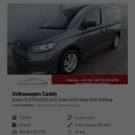
Volkswagen Caddy
Basis 2.0TDI DSG ACC Kam GV5 App AHK Reling
sofort lieferbar
Fahrzeug mit Tageszulassung
Fahrzeugnr.
112834
Getriebe
Automatik
Kraftstoff
Diesel
Außenfarbe
Indiumgrau Metallic
Leistung
90 kW (122 PS)
Kilometerstand
10 km