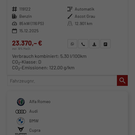
Fahrzeugnr.
119122
Getriebe
Automatik
Kraftstoff
Benzin
Außenfarbe
Ascot Grau
Leistung
85 kW (116 PS)
Kilometerstand
12.901 km
15.12.2025
23.370,– €
WhatsApp anfragen
Wir rufen Sie an
Fahrzeugexposé (PDF)
Fahrzeug parken
incl. 19% MwSt.
Verbrauch kombiniert:
5,30 l/100km
CO
-Klasse:
D
2
CO
-Emissionen:
122,00 g/km
2
Fahrzeugnr.
Alfa Romeo
Audi
BMW
Cupra