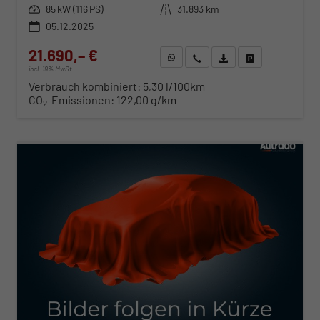
Leistung
85 kW (116 PS)
Kilometerstand
31.893 km
05.12.2025
21.690,– €
WhatsApp anfragen
Wir rufen Sie an
Fahrzeugexposé (PDF)
Fahrzeug parken
incl. 19% MwSt.
Verbrauch kombiniert:
5,30 l/100km
CO
-Emissionen:
122,00 g/km
2
ab 228,– € mtl.