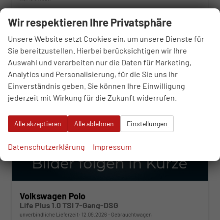
Verbrauch kombiniert:
5,30 l/100km
CO
-Emissionen:
122,00 g/km
Wir respektieren Ihre Privatsphäre
2
Unsere Website setzt Cookies ein, um unsere Dienste für
ab 237,– € mtl.
Sie bereitzustellen. Hierbei berücksichtigen wir Ihre
Auswahl und verarbeiten nur die Daten für Marketing,
Analytics und Personalisierung, für die Sie uns Ihr
Einverständnis geben. Sie können Ihre Einwilligung
jederzeit mit Wirkung für die Zukunft widerrufen.
Alle akzeptieren
Alle ablehnen
Einstellungen
Datenschutzerklärung
Impressum
Volkswagen Polo
Life Plus 1.0 TSI 7-Gang-DSG
unverbindliche Lieferzeit:
12.09.2026
Gebrauchtwagen