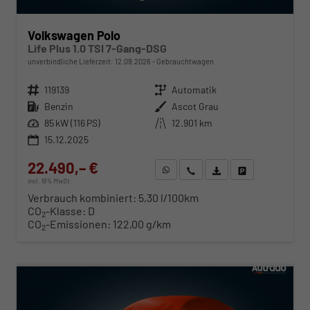
Volkswagen Polo
Life Plus 1.0 TSI 7-Gang-DSG
unverbindliche Lieferzeit:
12.09.2026
Gebrauchtwagen
Fahrzeugnr.
119139
Getriebe
Automatik
Kraftstoff
Benzin
Außenfarbe
Ascot Grau
Leistung
85 kW (116 PS)
Kilometerstand
12.901 km
15.12.2025
22.490,– €
WhatsApp anfragen
Wir rufen Sie an
Fahrzeugexposé (PDF)
Fahrzeug parken
incl. 19% MwSt.
Verbrauch kombiniert:
5,30 l/100km
CO
-Klasse:
D
2
CO
-Emissionen:
122,00 g/km
2
ab 229,– € mtl.