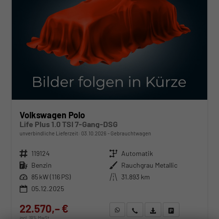
Volkswagen Polo
Life Plus 1.0 TSI 7-Gang-DSG
unverbindliche Lieferzeit:
03.10.2026
Gebrauchtwagen
Fahrzeugnr.
119124
Getriebe
Automatik
Kraftstoff
Benzin
Außenfarbe
Rauchgrau Metallic
Leistung
85 kW (116 PS)
Kilometerstand
31.893 km
05.12.2025
22.570,– €
WhatsApp anfragen
Wir rufen Sie an
Fahrzeugexposé (PDF)
Fahrzeug parken
incl. 19% MwSt.