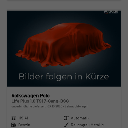
ab 220,– € mtl.
Volkswagen Polo
Life Plus 1.0 TSI 7-Gang-DSG
unverbindliche Lieferzeit:
03.10.2026
Gebrauchtwagen
Fahrzeugnr.
119141
Getriebe
Automatik
Kraftstoff
Benzin
Außenfarbe
Rauchgrau Metallic