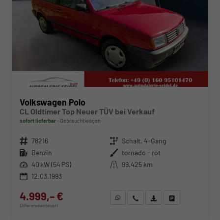
Volkswagen Polo
CL Oldtimer Top Neuer TÜV bei Verkauf
sofort lieferbar
Gebrauchtwagen
Fahrzeugnr.
78216
Getriebe
Schalt. 4-Gang
Kraftstoff
Benzin
Außenfarbe
tornado - rot
Leistung
40 kW (54 PS)
Kilometerstand
99.425 km
12.03.1993
4.999,– €
WhatsApp anfragen
Wir rufen Sie an
Fahrzeugexposé (PDF)
Fahrzeug parken
Differenzbesteuert