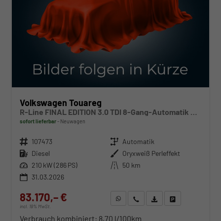
Volkswagen Touareg
R-Line FINAL EDITION 3.0 TDI 8-Gang-Automatik 4MOTION
sofort lieferbar
Neuwagen
Fahrzeugnr.
107473
Getriebe
Automatik
Kraftstoff
Diesel
Außenfarbe
Oryxweiß Perleffekt
Leistung
210 kW (286 PS)
Kilometerstand
50 km
31.03.2026
83.170,– €
WhatsApp anfragen
Wir rufen Sie an
Fahrzeugexposé (PDF)
Fahrzeug parken
incl. 19% MwSt.
Verbrauch kombiniert:
8,70 l/100km