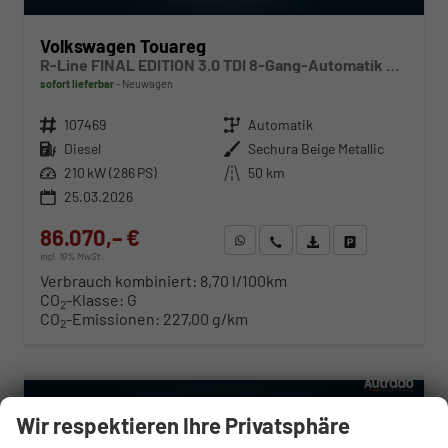
Volkswagen Touareg
R-Line FINAL EDITION 3.0 TDI 8-Gang-Automatik 4MOTION
sofort lieferbar
Neuwagen
Fahrzeugnr.
107469
Getriebe
Automatik
Kraftstoff
Diesel
Außenfarbe
Sechura Beige Metallic
Leistung
210 kW (286 PS)
Kilometerstand
50 km
25.03.2026
86.070,– €
WhatsApp anfragen
Wir rufen Sie an
Fahrzeugexposé (PDF)
Fahrzeug parken
incl. 19% MwSt.
Verbrauch kombiniert:
8,70 l/100km
CO
-Klasse:
G
2
CO
-Emissionen:
227,00 g/km
2
ab 876,– € mtl.
Wir respektieren Ihre Privatsphäre