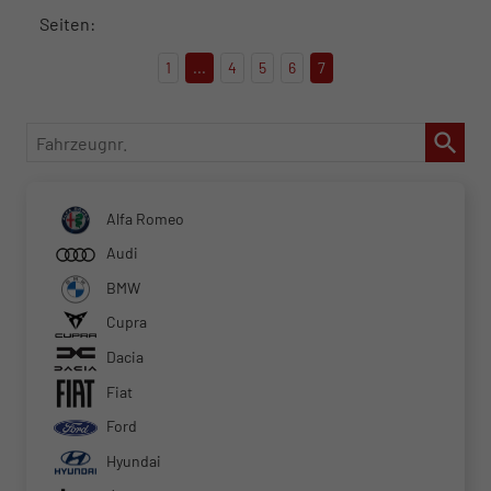
Seiten:
1
...
4
5
6
7
Fahrzeugnr.
Alfa Romeo
Audi
BMW
Cupra
Dacia
Fiat
Ford
Hyundai