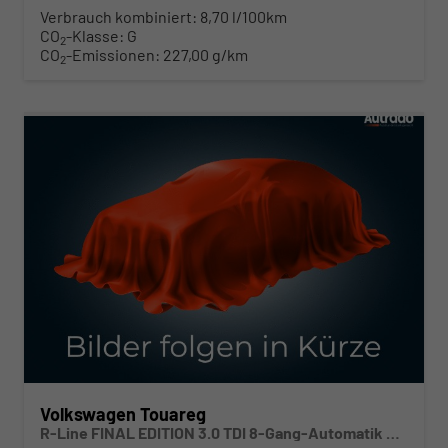
Verbrauch kombiniert:
8,70 l/100km
CO
-Klasse:
G
2
CO
-Emissionen:
227,00 g/km
2
ab 885,– € mtl.
Volkswagen Touareg
R-Line FINAL EDITION 3.0 TDI 8-Gang-Automatik 4MOTION