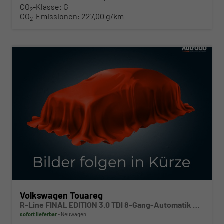
CO
-Klasse:
G
2
CO
-Emissionen:
227,00 g/km
2
ab 852,– € mtl.
Volkswagen Touareg
R-Line FINAL EDITION 3.0 TDI 8-Gang-Automatik 4MOTION
sofort lieferbar
Neuwagen