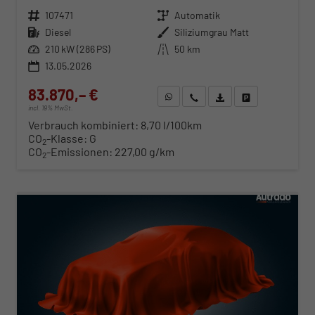
Fahrzeugnr.
107471
Getriebe
Automatik
Kraftstoff
Diesel
Außenfarbe
Siliziumgrau Matt
Leistung
210 kW (286 PS)
Kilometerstand
50 km
13.05.2026
83.870,– €
WhatsApp anfragen
Wir rufen Sie an
Fahrzeugexposé (PDF)
Fahrzeug parken
incl. 19% MwSt.
Verbrauch kombiniert:
8,70 l/100km
CO
-Klasse:
G
2
CO
-Emissionen:
227,00 g/km
2
ab 852,– € mtl.