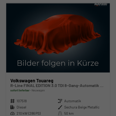
Volkswagen Touareg
R-Line FINAL EDITION 3.0 TDI 8-Gang-Automatik 4MOTION
sofort lieferbar
Neuwagen
Fahrzeugnr.
107518
Getriebe
Automatik
Kraftstoff
Diesel
Außenfarbe
Sechura Beige Metallic
Leistung
210 kW (286 PS)
Kilometerstand
50 km