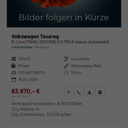
Volkswagen Touareg
R-Line FINAL EDITION 3.0 TDI 8-Gang-Automatik 4MOTION
sofort lieferbar
Neuwagen
Fahrzeugnr.
107472
Getriebe
Automatik
Kraftstoff
Diesel
Außenfarbe
Siliziumgrau Matt
Leistung
210 kW (286 PS)
Kilometerstand
50 km
16.04.2026
83.870,– €
WhatsApp anfragen
Wir rufen Sie an
Fahrzeugexposé (PDF)
Fahrzeug parken
incl. 19% MwSt.
Verbrauch kombiniert:
8,70 l/100km
CO
-Klasse:
G
2
CO
-Emissionen:
227,00 g/km
2
ab 865,– € mtl.