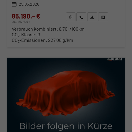
25.03.2026
85.190,– €
WhatsApp anfragen
Wir rufen Sie an
Fahrzeugexposé (PDF)
Fahrzeug parken
incl. 19% MwSt.
Verbrauch kombiniert:
8,70 l/100km
CO
-Klasse:
G
2
CO
-Emissionen:
227,00 g/km
2
ab 874,– € mtl.