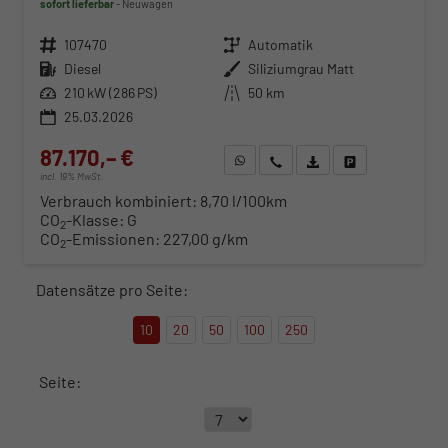
sofort lieferbar
Neuwagen
Fahrzeugnr.
107470
Getriebe
Automatik
Kraftstoff
Diesel
Außenfarbe
Siliziumgrau Matt
Leistung
210 kW (286 PS)
Kilometerstand
50 km
25.03.2026
87.170,– €
WhatsApp anfragen
Wir rufen Sie an
Fahrzeugexposé (PDF)
Fahrzeug parken
incl. 19% MwSt.
Verbrauch kombiniert:
8,70 l/100km
CO
-Klasse:
G
2
CO
-Emissionen:
227,00 g/km
2
Datensätze pro Seite:
10
20
50
100
250
Seite: