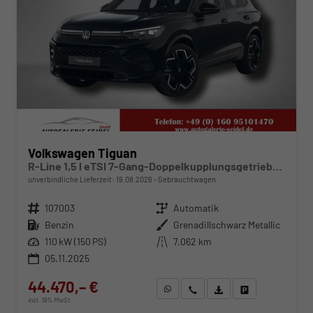
Volkswagen Tiguan
R-Line 1,5 l eTSI 7-Gang-Doppelkupplungsgetriebe DSG
unverbindliche Lieferzeit:
19.08.2026
Gebrauchtwagen
Fahrzeugnr.
107003
Getriebe
Automatik
Kraftstoff
Benzin
Außenfarbe
Grenadillschwarz Metallic
Leistung
110 kW (150 PS)
Kilometerstand
7.062 km
05.11.2025
44.470,– €
WhatsApp anfragen
Wir rufen Sie an
Fahrzeugexposé (PDF)
Fahrzeug parken
incl. 19% MwSt.