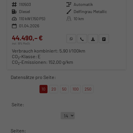
Fahrzeugnr.
110503
Getriebe
Automatik
Kraftstoff
Diesel
Außenfarbe
Delfingrau Metallic
Leistung
110 kW (150 PS)
Kilometerstand
10 km
01.04.2026
44.490,– €
WhatsApp anfragen
Wir rufen Sie an
Fahrzeugexposé (PDF)
Fahrzeug parken
incl. 19% MwSt.
Verbrauch kombiniert:
5,90 l/100km
CO
-Klasse:
E
2
CO
-Emissionen:
152,00 g/km
2
Datensätze pro Seite:
10
20
50
100
250
Seite:
Seiten: