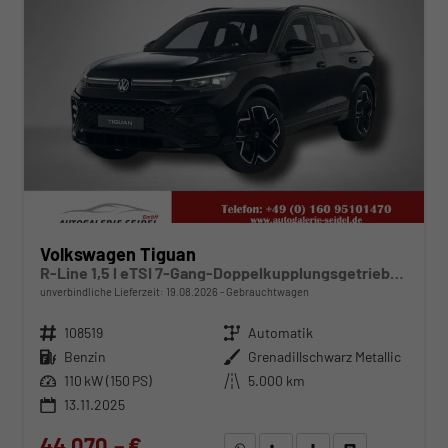
Volkswagen Tiguan
R-Line 1,5 l eTSI 7-Gang-Doppelkupplungsgetriebe DSG
unverbindliche Lieferzeit:
19.08.2026
Gebrauchtwagen
Fahrzeugnr.
108519
Getriebe
Automatik
Kraftstoff
Benzin
Außenfarbe
Grenadillschwarz Metallic
Leistung
110 kW (150 PS)
Kilometerstand
5.000 km
13.11.2025
44.070,– €
WhatsApp anfragen
Wir rufen Sie an
Fahrzeugexposé (PDF)
Fahrzeug parken