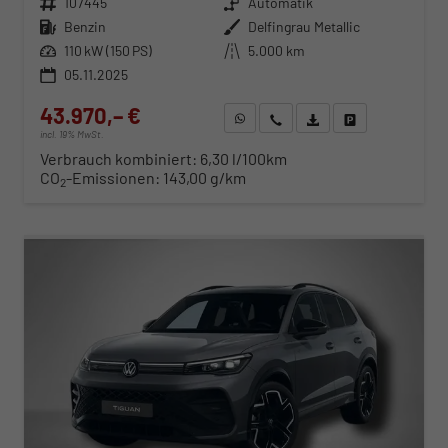
Fahrzeugnr.
107445
Getriebe
Automatik
Kraftstoff
Benzin
Außenfarbe
Delfingrau Metallic
Leistung
110 kW (150 PS)
Kilometerstand
5.000 km
05.11.2025
43.970,– €
WhatsApp anfragen
Wir rufen Sie an
Fahrzeugexposé (PDF)
Fahrzeug parken
incl. 19% MwSt.
Verbrauch kombiniert:
6,30 l/100km
CO
-Emissionen:
143,00 g/km
2
ab 447,– € mtl.