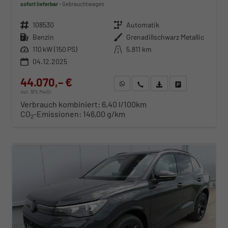
sofort lieferbar
Gebrauchtwagen
Fahrzeugnr.
108530
Getriebe
Automatik
Kraftstoff
Benzin
Außenfarbe
Grenadillschwarz Metallic
Leistung
110 kW (150 PS)
Kilometerstand
5.811 km
04.12.2025
44.070,– €
WhatsApp anfragen
Wir rufen Sie an
Fahrzeugexposé (PDF)
Fahrzeug parken
incl. 19% MwSt.
Verbrauch kombiniert:
6,40 l/100km
CO
-Emissionen:
146,00 g/km
2
ab 450,– € mtl.