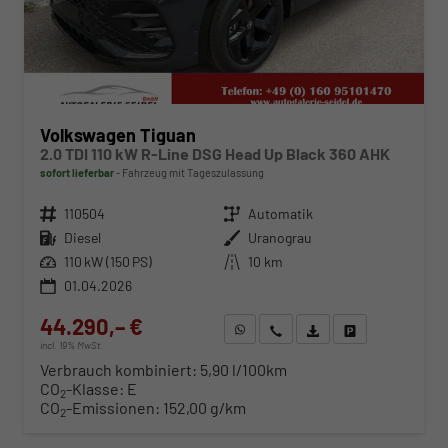
Volkswagen Tiguan
2.0 TDI 110 kW R-Line DSG Head Up Black 360 AHK
sofort lieferbar
Fahrzeug mit Tageszulassung
Fahrzeugnr.
110504
Getriebe
Automatik
Kraftstoff
Diesel
Außenfarbe
Uranograu
Leistung
110 kW (150 PS)
Kilometerstand
10 km
01.04.2026
44.290,– €
WhatsApp anfragen
Wir rufen Sie an
Fahrzeugexposé (PDF)
Fahrzeug parken
incl. 19% MwSt.
Verbrauch kombiniert:
5,90 l/100km
CO
-Klasse:
E
2
CO
-Emissionen:
152,00 g/km
2