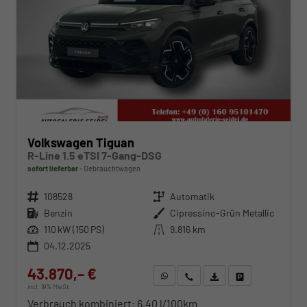
Volkswagen Tiguan
R-Line 1.5 eTSI 7-Gang-DSG
sofort lieferbar
Gebrauchtwagen
Fahrzeugnr.
108528
Getriebe
Automatik
Kraftstoff
Benzin
Außenfarbe
Cipressino-Grün Metallic
Leistung
110 kW (150 PS)
Kilometerstand
9.816 km
04.12.2025
43.870,– €
WhatsApp anfragen
Wir rufen Sie an
Fahrzeugexposé (PDF)
Fahrzeug parken
incl. 19% MwSt.
Verbrauch kombiniert:
6,40 l/100km