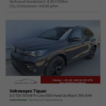
Verbrauch kombiniert:
6,30 l/100km
CO
-Emissionen:
143,00 g/km
2
ab 452,– € mtl.
Volkswagen Tiguan
2.0 TDI 110 kW R-Line DSG Head Up Black 360 AHK
sofort lieferbar
Fahrzeug mit Tageszulassung