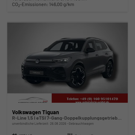
CO
-Emissionen:
146,00 g/km
2
ab 447,– € mtl.
Volkswagen Tiguan
R-Line 1,5 l eTSI 7-Gang-Doppelkupplungsgetriebe DSG
unverbindliche Lieferzeit:
26.08.2026
Gebrauchtwagen