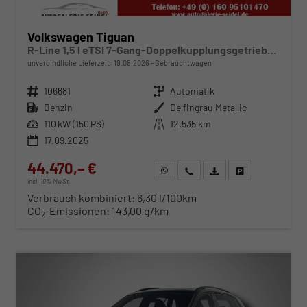
Volkswagen Tiguan
R-Line 1,5 l eTSI 7-Gang-Doppelkupplungsgetriebe DSG
unverbindliche Lieferzeit:
19.08.2026
Gebrauchtwagen
Fahrzeugnr.
106681
Getriebe
Automatik
Kraftstoff
Benzin
Außenfarbe
Delfingrau Metallic
Leistung
110 kW (150 PS)
Kilometerstand
12.535 km
17.09.2025
44.470,– €
WhatsApp anfragen
Wir rufen Sie an
Fahrzeugexposé (PDF)
Fahrzeug parken
incl. 19% MwSt.
Verbrauch kombiniert:
6,30 l/100km
CO
-Emissionen:
143,00 g/km
2
ab 452,– € mtl.