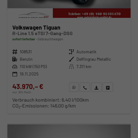
Volkswagen Tiguan
R-Line 1.5 eTSI 7-Gang-DSG
sofort lieferbar
Gebrauchtwagen
Fahrzeugnr.
108531
Getriebe
Automatik
Kraftstoff
Benzin
Außenfarbe
Delfingrau Metallic
Leistung
110 kW (150 PS)
Kilometerstand
7.311 km
19.11.2025
43.970,– €
WhatsApp anfragen
Wir rufen Sie an
Fahrzeugexposé (PDF)
Fahrzeug parken
incl. 19% MwSt.
Verbrauch kombiniert:
6,40 l/100km
CO
-Emissionen:
146,00 g/km
2
ab 448,– € mtl.