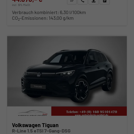
incl. 19% MwSt.
Verbrauch kombiniert:
6,30 l/100km
CO
-Emissionen:
143,00 g/km
2
ab 448,– € mtl.
Volkswagen Tiguan
R-Line 1.5 eTSI 7-Gang-DSG