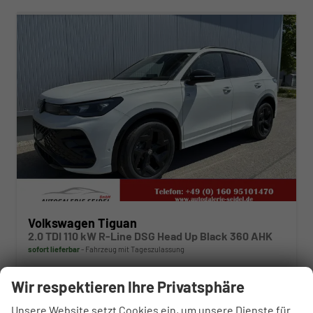
ab 450,– € mtl.
Volkswagen Tiguan
2.0 TDI 110 kW R-Line DSG Head Up Black 360 AHK
sofort lieferbar
Fahrzeug mit Tageszulassung
Fahrzeugnr.
110505
Getriebe
Automatik
Wir respektieren Ihre Privatsphäre
Kraftstoff
Diesel
Außenfarbe
Purewhite
Unsere Website setzt Cookies ein, um unsere Dienste für
Leistung
110 kW (150 PS)
Kilometerstand
10 km