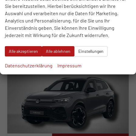
Sie bereitzustellen. Hierbei berücksichtigen wir Ihre
01.04.2026
Auswahl und verarbeiten nur die Daten für Marketing,
44.290,– €
Analytics und Personalisierung, für die Sie uns Ihr
WhatsApp anfragen
Wir rufen Sie an
Fahrzeugexposé (PDF)
Fahrzeug parken
incl. 19% MwSt.
Einverständnis geben. Sie können Ihre Einwilligung
Verbrauch kombiniert:
5,90 l/100km
jederzeit mit Wirkung für die Zukunft widerrufen.
CO
-Klasse:
E
2
CO
-Emissionen:
152,00 g/km
2
Alle akzeptieren
Alle ablehnen
Einstellungen
ab 452,– € mtl.
Datenschutzerklärung
Impressum