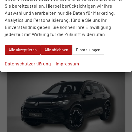
Leistung
110 kW (150 PS)
Kilometerstand
50 km
Sie bereitzustellen. Hierbei berücksichtigen wir Ihre
23.04.2025
Auswahl und verarbeiten nur die Daten für Marketing,
Analytics und Personalisierung, für die Sie uns Ihr
43.570,– €
WhatsApp anfragen
Wir rufen Sie an
Fahrzeugexposé (PDF)
Fahrzeug parken
Einverständnis geben. Sie können Ihre Einwilligung
incl. 19% MwSt.
jederzeit mit Wirkung für die Zukunft widerrufen.
Verbrauch kombiniert:
5,70 l/100km
CO
-Klasse:
E
2
CO
-Emissionen:
150,00 g/km
Alle akzeptieren
Alle ablehnen
Einstellungen
2
ab 442,– € mtl.
Datenschutzerklärung
Impressum