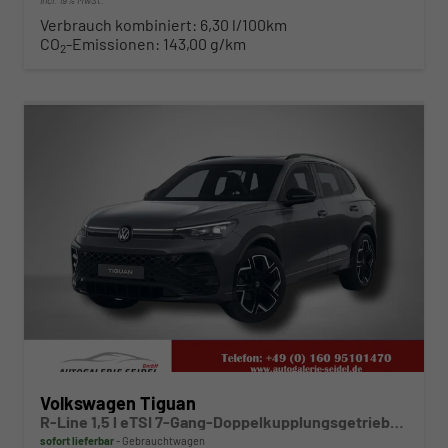
Verbrauch kombiniert:
6,30 l/100km
CO
-Emissionen:
143,00 g/km
2
ab 443,– € mtl.
Volkswagen Tiguan
R-Line 1,5 l eTSI 7-Gang-Doppelkupplungsgetriebe DSG
sofort lieferbar
Gebrauchtwagen