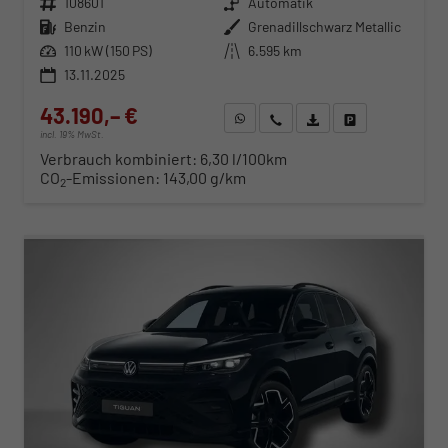
Fahrzeugnr.
108601
Getriebe
Automatik
Kraftstoff
Benzin
Außenfarbe
Grenadillschwarz Metallic
Leistung
110 kW (150 PS)
Kilometerstand
6.595 km
13.11.2025
43.190,– €
WhatsApp anfragen
Wir rufen Sie an
Fahrzeugexposé (PDF)
Fahrzeug parken
incl. 19% MwSt.
Verbrauch kombiniert:
6,30 l/100km
CO
-Emissionen:
143,00 g/km
2
ab 439,– € mtl.