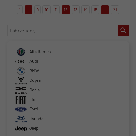
1
...
9
10
11
12
13
14
15
...
21
Fahrzeugnr.
Alfa Romeo
Audi
BMW
Cupra
Dacia
Fiat
Ford
Hyundai
Jeep