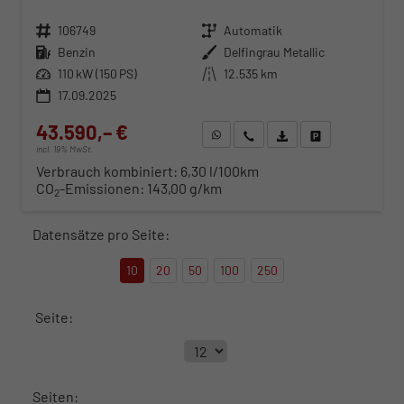
Fahrzeugnr.
106749
Getriebe
Automatik
Kraftstoff
Benzin
Außenfarbe
Delfingrau Metallic
Leistung
110 kW (150 PS)
Kilometerstand
12.535 km
17.09.2025
43.590,– €
WhatsApp anfragen
Wir rufen Sie an
Fahrzeugexposé (PDF)
Fahrzeug parken
incl. 19% MwSt.
Verbrauch kombiniert:
6,30 l/100km
CO
-Emissionen:
143,00 g/km
2
Datensätze pro Seite:
10
20
50
100
250
Seite:
Seiten: