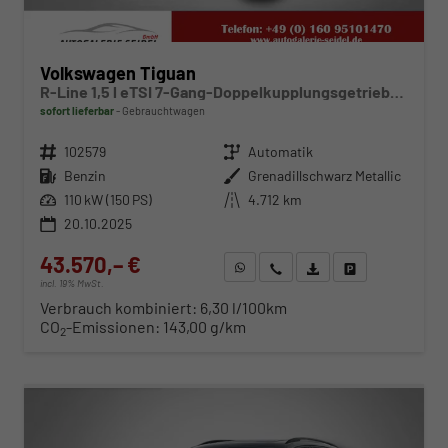
Volkswagen Tiguan
R-Line 1,5 l eTSI 7-Gang-Doppelkupplungsgetriebe DSG
sofort lieferbar
Gebrauchtwagen
Fahrzeugnr.
102579
Getriebe
Automatik
Kraftstoff
Benzin
Außenfarbe
Grenadillschwarz Metallic
Leistung
110 kW (150 PS)
Kilometerstand
4.712 km
20.10.2025
43.570,– €
WhatsApp anfragen
Wir rufen Sie an
Fahrzeugexposé (PDF)
Fahrzeug parken
incl. 19% MwSt.
Verbrauch kombiniert:
6,30 l/100km
CO
-Emissionen:
143,00 g/km
2
ab 442,– € mtl.