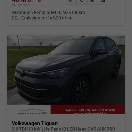
incl. 19% MwSt.
Verbrauch kombiniert:
6,40 l/100km
CO
-Emissionen:
146,00 g/km
2
ab 442,– € mtl.
Volkswagen Tiguan
2.0 TDI 110 kW Life Pano IQ LED Head GV5 AHK 360