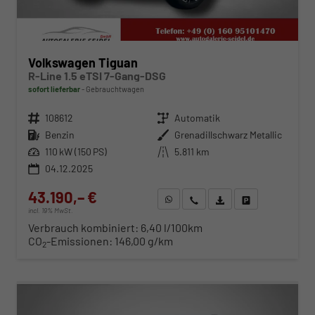
Volkswagen Tiguan
R-Line 1.5 eTSI 7-Gang-DSG
sofort lieferbar
Gebrauchtwagen
Fahrzeugnr.
108612
Getriebe
Automatik
Kraftstoff
Benzin
Außenfarbe
Grenadillschwarz Metallic
Leistung
110 kW (150 PS)
Kilometerstand
5.811 km
04.12.2025
43.190,– €
WhatsApp anfragen
Wir rufen Sie an
Fahrzeugexposé (PDF)
Fahrzeug parken
incl. 19% MwSt.
Verbrauch kombiniert:
6,40 l/100km
CO
-Emissionen:
146,00 g/km
2
ab 441,– € mtl.