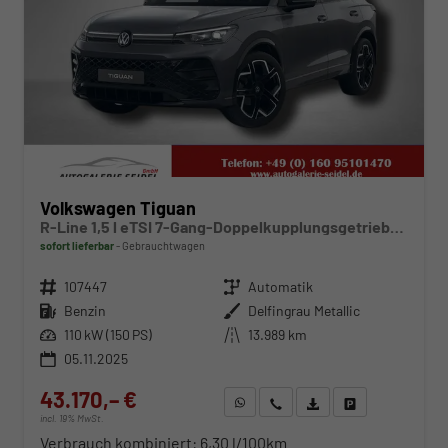
Volkswagen Tiguan
R-Line 1,5 l eTSI 7-Gang-Doppelkupplungsgetriebe DSG
sofort lieferbar
Gebrauchtwagen
Fahrzeugnr.
107447
Getriebe
Automatik
Kraftstoff
Benzin
Außenfarbe
Delfingrau Metallic
Leistung
110 kW (150 PS)
Kilometerstand
13.989 km
05.11.2025
43.170,– €
WhatsApp anfragen
Wir rufen Sie an
Fahrzeugexposé (PDF)
Fahrzeug parken
incl. 19% MwSt.
Verbrauch kombiniert:
6,30 l/100km