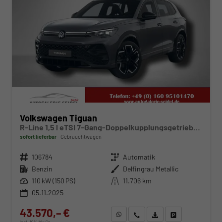
Volkswagen Tiguan
R-Line 1,5 l eTSI 7-Gang-Doppelkupplungsgetriebe DSG
sofort lieferbar
Gebrauchtwagen
Fahrzeugnr.
106784
Getriebe
Automatik
Kraftstoff
Benzin
Außenfarbe
Delfingrau Metallic
Leistung
110 kW (150 PS)
Kilometerstand
11.706 km
05.11.2025
43.570,– €
WhatsApp anfragen
Wir rufen Sie an
Fahrzeugexposé (PDF)
Fahrzeug parken
incl. 19% MwSt.