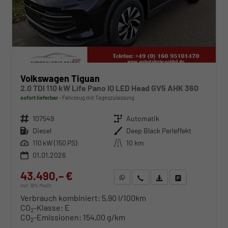
Volkswagen Tiguan
2.0 TDI 110 kW Life Pano IQ LED Head GV5 AHK 360
sofort lieferbar
Fahrzeug mit Tageszulassung
Fahrzeugnr.
107549
Getriebe
Automatik
Kraftstoff
Diesel
Außenfarbe
Deep Black Perleffekt
Leistung
110 kW (150 PS)
Kilometerstand
10 km
01.01.2026
43.490,– €
WhatsApp anfragen
Wir rufen Sie an
Fahrzeugexposé (PDF)
Fahrzeug parken
incl. 19% MwSt.
Verbrauch kombiniert:
5,90 l/100km
CO
-Klasse:
E
2
CO
-Emissionen:
154,00 g/km
2