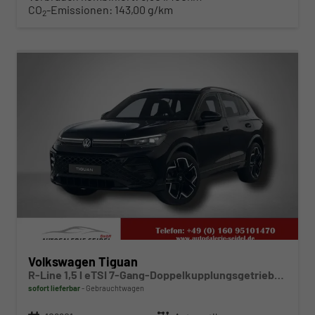
CO
-Emissionen:
143,00 g/km
2
ab 439,– € mtl.
Volkswagen Tiguan
R-Line 1,5 l eTSI 7-Gang-Doppelkupplungsgetriebe DSG
sofort lieferbar
Gebrauchtwagen