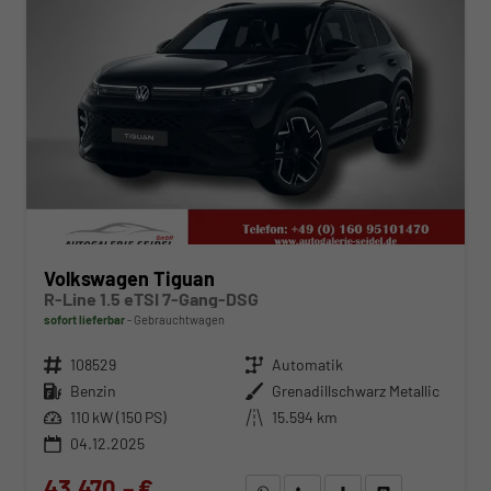
Volkswagen Tiguan
R-Line 1.5 eTSI 7-Gang-DSG
sofort lieferbar
Gebrauchtwagen
Fahrzeugnr.
108529
Getriebe
Automatik
Kraftstoff
Benzin
Außenfarbe
Grenadillschwarz Metallic
Leistung
110 kW (150 PS)
Kilometerstand
15.594 km
04.12.2025
43.470,– €
WhatsApp anfragen
Wir rufen Sie an
Fahrzeugexposé (PDF)
Fahrzeug parken