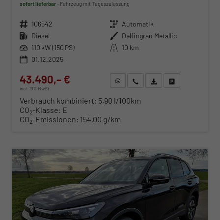
sofort lieferbar
Fahrzeug mit Tageszulassung
Fahrzeugnr.
106542
Getriebe
Automatik
Kraftstoff
Diesel
Außenfarbe
Delfingrau Metallic
Leistung
110 kW (150 PS)
Kilometerstand
10 km
01.12.2025
43.490,– €
WhatsApp anfragen
Wir rufen Sie an
Fahrzeugexposé (PDF)
Fahrzeug parken
incl. 19% MwSt.
Verbrauch kombiniert:
5,90 l/100km
CO
-Klasse:
E
2
CO
-Emissionen:
154,00 g/km
2
ab 442,– € mtl.