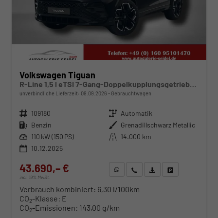
Volkswagen Tiguan
R-Line 1,5 l eTSI 7-Gang-Doppelkupplungsgetriebe DSG
unverbindliche Lieferzeit:
09.09.2026
Gebrauchtwagen
Fahrzeugnr.
109180
Getriebe
Automatik
Kraftstoff
Benzin
Außenfarbe
Grenadillschwarz Metallic
Leistung
110 kW (150 PS)
Kilometerstand
14.000 km
10.12.2025
43.690,– €
WhatsApp anfragen
Wir rufen Sie an
Fahrzeugexposé (PDF)
Fahrzeug parken
incl. 19% MwSt.
Verbrauch kombiniert:
6,30 l/100km
CO
-Klasse:
E
2
CO
-Emissionen:
143,00 g/km
2