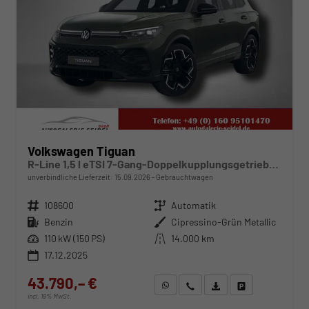
Volkswagen Tiguan
R-Line 1,5 l eTSI 7-Gang-Doppelkupplungsgetriebe DSG
unverbindliche Lieferzeit:
15.09.2026
Gebrauchtwagen
Fahrzeugnr.
108600
Getriebe
Automatik
Kraftstoff
Benzin
Außenfarbe
Cipressino-Grün Metallic
Leistung
110 kW (150 PS)
Kilometerstand
14.000 km
17.12.2025
43.790,– €
WhatsApp anfragen
Wir rufen Sie an
Fahrzeugexposé (PDF)
Fahrzeug parken
incl. 19% MwSt.