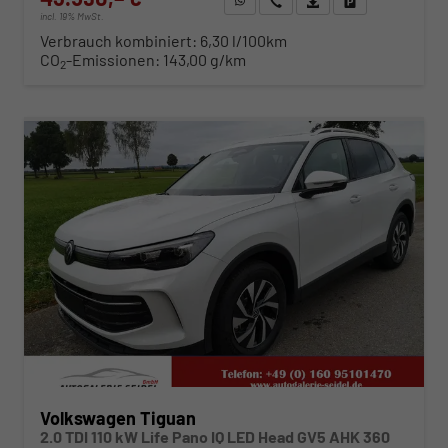
incl. 19% MwSt.
Verbrauch kombiniert:
6,30 l/100km
CO
-Emissionen:
143,00 g/km
2
ab 444,– € mtl.
Volkswagen Tiguan
2.0 TDI 110 kW Life Pano IQ LED Head GV5 AHK 360