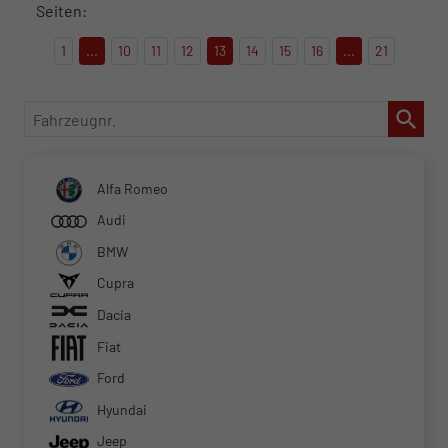
Seiten:
1
...
10
11
12
13
14
15
16
...
21
Fahrzeugnr.
Alfa Romeo
Audi
BMW
Cupra
Dacia
Fiat
Ford
Hyundai
Jeep