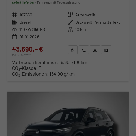
sofort lieferbar
Fahrzeug mit Tageszulassung
Fahrzeugnr.
107550
Getriebe
Automatik
Kraftstoff
Diesel
Außenfarbe
Oryxweiß Perlmutteffekt
Leistung
110 kW (150 PS)
Kilometerstand
10 km
01.01.2026
43.690,– €
WhatsApp anfragen
Wir rufen Sie an
Fahrzeugexposé (PDF)
Fahrzeug parken
incl. 19% MwSt.
Verbrauch kombiniert:
5,90 l/100km
CO
-Klasse:
E
2
CO
-Emissionen:
154,00 g/km
2
ab 444,– € mtl.