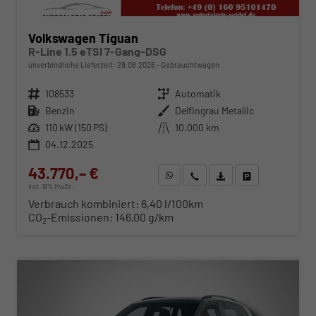
Volkswagen Tiguan
R-Line 1.5 eTSI 7-Gang-DSG
unverbindliche Lieferzeit:
29.08.2026
Gebrauchtwagen
Fahrzeugnr.
108533
Getriebe
Automatik
Kraftstoff
Benzin
Außenfarbe
Delfingrau Metallic
Leistung
110 kW (150 PS)
Kilometerstand
10.000 km
04.12.2025
43.770,– €
WhatsApp anfragen
Wir rufen Sie an
Fahrzeugexposé (PDF)
Fahrzeug parken
incl. 19% MwSt.
Verbrauch kombiniert:
6,40 l/100km
CO
-Emissionen:
146,00 g/km
2
ab 445,– € mtl.