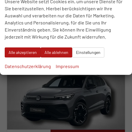
Unsere Website setzt Cookies ein, um unsere Dienste für
Leistung
110 kW (150 PS)
Kilometerstand
6.617 km
Sie bereitzustellen. Hierbei berücksichtigen wir Ihre
04.12.2025
Auswahl und verarbeiten nur die Daten für Marketing,
Analytics und Personalisierung, für die Sie uns Ihr
43.770,– €
WhatsApp anfragen
Wir rufen Sie an
Fahrzeugexposé (PDF)
Fahrzeug parken
Einverständnis geben. Sie können Ihre Einwilligung
incl. 19% MwSt.
Verbrauch kombiniert:
6,40 l/100km
jederzeit mit Wirkung für die Zukunft widerrufen.
CO
-Emissionen:
146,00 g/km
2
Alle akzeptieren
Alle ablehnen
Einstellungen
ab 445,– € mtl.
Datenschutzerklärung
Impressum