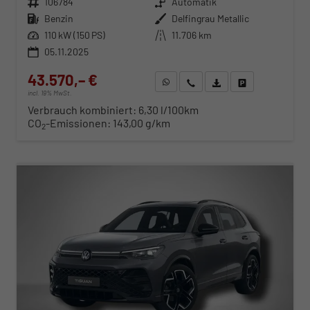
Fahrzeugnr.
106784
Getriebe
Automatik
Kraftstoff
Benzin
Außenfarbe
Delfingrau Metallic
Leistung
110 kW (150 PS)
Kilometerstand
11.706 km
05.11.2025
43.570,– €
WhatsApp anfragen
Wir rufen Sie an
Fahrzeugexposé (PDF)
Fahrzeug parken
incl. 19% MwSt.
Verbrauch kombiniert:
6,30 l/100km
CO
-Emissionen:
143,00 g/km
2
ab 443,– € mtl.