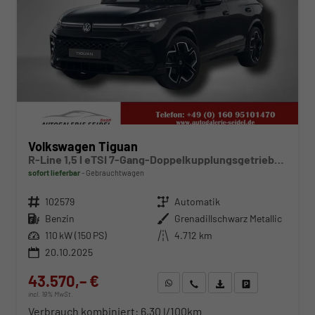
Volkswagen Tiguan
R-Line 1,5 l eTSI 7-Gang-Doppelkupplungsgetriebe DSG
sofort lieferbar
Gebrauchtwagen
Fahrzeugnr.
102579
Getriebe
Automatik
Kraftstoff
Benzin
Außenfarbe
Grenadillschwarz Metallic
Leistung
110 kW (150 PS)
Kilometerstand
4.712 km
20.10.2025
43.570,– €
WhatsApp anfragen
Wir rufen Sie an
Fahrzeugexposé (PDF)
Fahrzeug parken
incl. 19% MwSt.
Verbrauch kombiniert:
6,30 l/100km