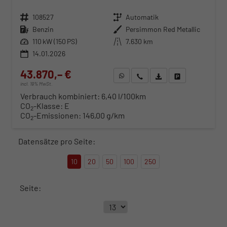
Fahrzeugnr.
108527
Getriebe
Automatik
Kraftstoff
Benzin
Außenfarbe
Persimmon Red Metallic
Leistung
110 kW (150 PS)
Kilometerstand
7.630 km
14.01.2026
43.870,– €
WhatsApp anfragen
Wir rufen Sie an
Fahrzeugexposé (PDF)
Fahrzeug parken
incl. 19% MwSt.
Verbrauch kombiniert:
6,40 l/100km
CO
-Klasse:
E
2
CO
-Emissionen:
146,00 g/km
2
Datensätze pro Seite:
10
20
50
100
250
Seite: