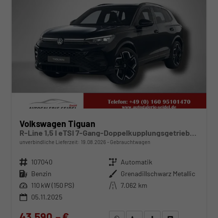
Volkswagen Tiguan
R-Line 1,5 l eTSI 7-Gang-Doppelkupplungsgetriebe DSG
unverbindliche Lieferzeit:
19.08.2026
Gebrauchtwagen
Fahrzeugnr.
107040
Getriebe
Automatik
Kraftstoff
Benzin
Außenfarbe
Grenadillschwarz Metallic
Leistung
110 kW (150 PS)
Kilometerstand
7.062 km
05.11.2025
43.590,– €
WhatsApp anfragen
Wir rufen Sie an
Fahrzeugexposé (PDF)
Fahrzeug parken