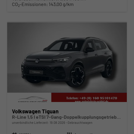
CO
-Emissionen:
143,00 g/km
2
ab 442,– € mtl.
Volkswagen Tiguan
R-Line 1,5 l eTSI 7-Gang-Doppelkupplungsgetriebe DSG
unverbindliche Lieferzeit:
19.08.2026
Gebrauchtwagen