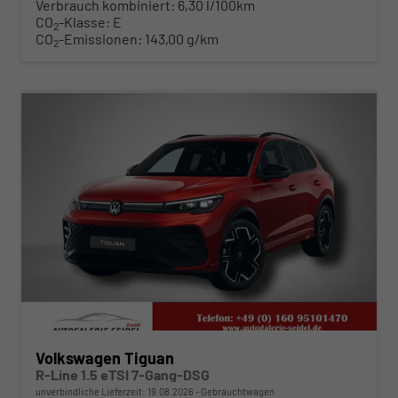
Verbrauch kombiniert:
6,30 l/100km
CO
-Klasse:
E
2
CO
-Emissionen:
143,00 g/km
2
ab 446,– € mtl.
Volkswagen Tiguan
R-Line 1.5 eTSI 7-Gang-DSG
unverbindliche Lieferzeit:
19.08.2026
Gebrauchtwagen