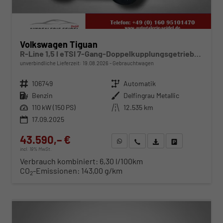
Volkswagen Tiguan
R-Line 1,5 l eTSI 7-Gang-Doppelkupplungsgetriebe DSG
unverbindliche Lieferzeit:
19.08.2026
Gebrauchtwagen
Fahrzeugnr.
106749
Getriebe
Automatik
Kraftstoff
Benzin
Außenfarbe
Delfingrau Metallic
Leistung
110 kW (150 PS)
Kilometerstand
12.535 km
17.09.2025
43.590,– €
WhatsApp anfragen
Wir rufen Sie an
Fahrzeugexposé (PDF)
Fahrzeug parken
incl. 19% MwSt.
Verbrauch kombiniert:
6,30 l/100km
CO
-Emissionen:
143,00 g/km
2
ab 443,– € mtl.