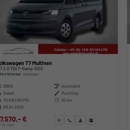
olkswagen T7 Multivan
Ü 2.0 TDI 7-Gang-DSG
fort lieferbar
Neuwagen
zeugnr.
93615
Getriebe
Automatik
ftstoff
Diesel
Außenfarbe
Pure Grey
stung
110 kW (150 PS)
Kilometerstand
50 km
09.04.2026
7.570,– €
WhatsApp anfragen
Wir rufen Sie an
Fahrzeugexposé (PDF)
Fahrzeug parken
cl. 19% MwSt.