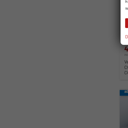
k
so
w
Fahr
Kra
Lei
D
4
in
V
C
C
a