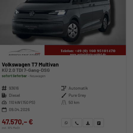
Volkswagen T7 Multivan
KÜ 2.0 TDI 7-Gang-DSG
sofort lieferbar
Neuwagen
Fahrzeugnr.
93616
Getriebe
Automatik
Kraftstoff
Diesel
Außenfarbe
Pure Grey
Leistung
110 kW (150 PS)
Kilometerstand
50 km
09.04.2026
47.570,– €
WhatsApp anfragen
Wir rufen Sie an
Fahrzeugexposé (PDF)
Fahrzeug parken
incl. 19% MwSt.