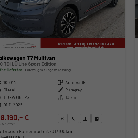
olkswagen T7 Multivan
.0 TDI LÜ Lite Sport Edition
fort lieferbar
Fahrzeug mit Tageszulassung
zeugnr.
109014
Getriebe
Automatik
ftstoff
Diesel
Außenfarbe
Puregrey
stung
110 kW (150 PS)
Kilometerstand
10 km
01.11.2025
8.190,– €
WhatsApp anfragen
Wir rufen Sie an
Fahrzeugexposé (PDF)
Fahrzeug parken
cl. 19% MwSt.
erbrauch kombiniert:
6,70 l/100km
O
-Klasse:
F