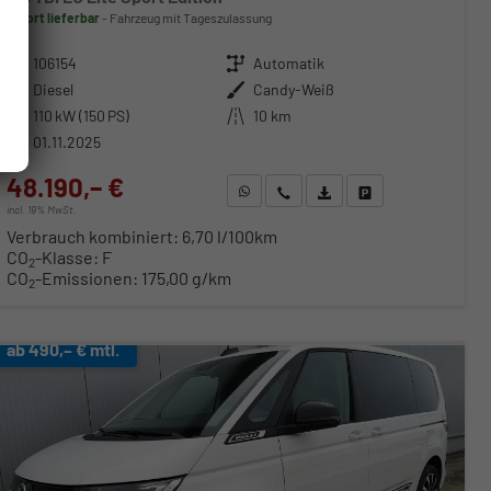
sofort lieferbar
Fahrzeug mit Tageszulassung
Fahrzeugnr.
106154
Getriebe
Automatik
Kraftstoff
Diesel
Außenfarbe
Candy-Weiß
Leistung
110 kW (150 PS)
Kilometerstand
10 km
01.11.2025
48.190,– €
WhatsApp anfragen
Wir rufen Sie an
Fahrzeugexposé (PDF)
Fahrzeug parken
incl. 19% MwSt.
Verbrauch kombiniert:
6,70 l/100km
CO
-Klasse:
F
2
CO
-Emissionen:
175,00 g/km
2
ab 490,– € mtl.