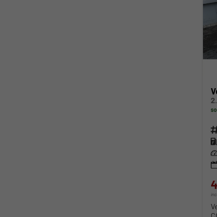
V
2
so
Fahr
Kra
Lei
4
in
V
C