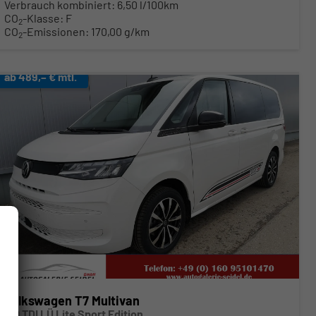
Verbrauch kombiniert:
6,50 l/100km
CO
-Klasse:
F
2
CO
-Emissionen:
170,00 g/km
2
ab 489,– € mtl.
Volkswagen T7 Multivan
2.0 TDI LÜ Lite Sport Edition