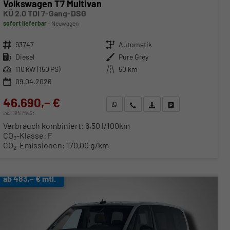
Volkswagen T7 Multivan
KÜ 2.0 TDI 7-Gang-DSG
sofort lieferbar
Neuwagen
Fahrzeugnr.
93747
Getriebe
Automatik
Kraftstoff
Diesel
Außenfarbe
Pure Grey
Leistung
110 kW (150 PS)
Kilometerstand
50 km
09.04.2026
46.690,– €
WhatsApp anfragen
Wir rufen Sie an
Fahrzeugexposé (PDF)
Fahrzeug parken
incl. 19% MwSt.
Verbrauch kombiniert:
6,50 l/100km
CO
-Klasse:
F
2
CO
-Emissionen:
170,00 g/km
2
ab 483,– € mtl.