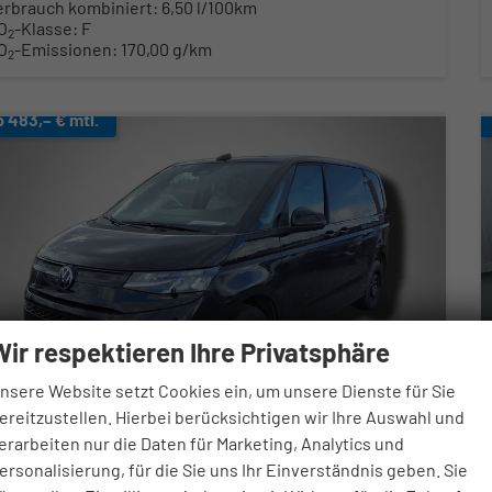
erbrauch kombiniert:
6,50 l/100km
O
-Klasse:
F
2
O
-Emissionen:
170,00 g/km
2
b 483,– € mtl.
Wir respektieren Ihre Privatsphäre
nsere Website setzt Cookies ein, um unsere Dienste für Sie
ereitzustellen. Hierbei berücksichtigen wir Ihre Auswahl und
erarbeiten nur die Daten für Marketing, Analytics und
olkswagen T7 Multivan
ersonalisierung, für die Sie uns Ihr Einverständnis geben. Sie
Ü 2.0 TDI 7-Gang-DSG