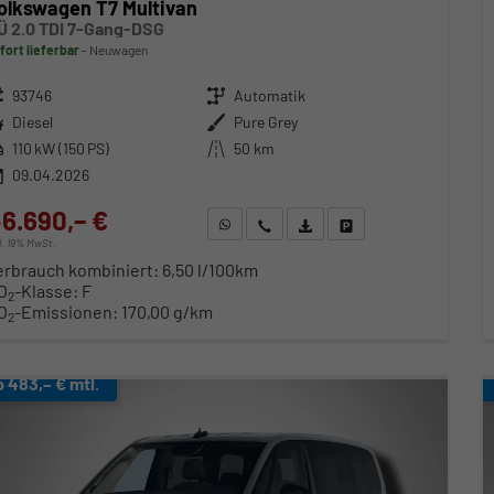
olkswagen T7 Multivan
Ü 2.0 TDI 7-Gang-DSG
fort lieferbar
Neuwagen
zeugnr.
93746
Getriebe
Automatik
ftstoff
Diesel
Außenfarbe
Pure Grey
stung
110 kW (150 PS)
Kilometerstand
50 km
09.04.2026
6.690,– €
WhatsApp anfragen
Wir rufen Sie an
Fahrzeugexposé (PDF)
Fahrzeug parken
cl. 19% MwSt.
erbrauch kombiniert:
6,50 l/100km
O
-Klasse:
F
2
O
-Emissionen:
170,00 g/km
2
b 483,– € mtl.