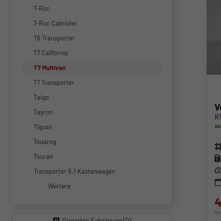
T-Roc
T-Roc Cabriolet
T6 Transporter
T7 California
T7 Multivan
T7 Transporter
Taigo
V
Tayron
K
so
Tiguan
Touareg
Fahr
Touran
Kra
Lei
Transporter 6.1 Kastenwagen
Weitere
4
in
Geparkte Fahrzeuge (
0
)