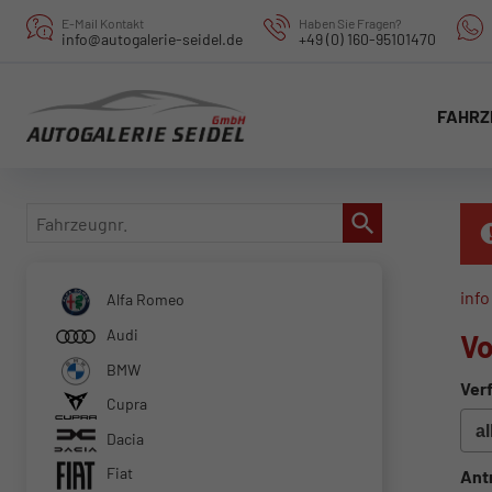
E-Mail Kontakt
Haben Sie Fragen?
info@autogalerie-seidel.de
+49 (0) 160-95101470
FAHRZ
Fahrzeugnr.
info
Alfa Romeo
Audi
Vo
BMW
Verf
Cupra
Dacia
Fiat
Ant