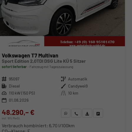
Volkswagen T7 Multivan
Sport Edition 2,0TDI DSG Lite KÜ 5 Sitzer
sofort lieferbar
Fahrzeug mit Tageszulassung
Fahrzeugnr.
95097
Getriebe
Automatik
Kraftstoff
Diesel
Außenfarbe
Candyweiß
Leistung
110 kW (150 PS)
Kilometerstand
10 km
01.08.2026
48.290,– €
WhatsApp anfragen
Wir rufen Sie an
Fahrzeugexposé (PDF)
Fahrzeug parken
incl. 19% MwSt.
Verbrauch kombiniert:
6,70 l/100km
CO
-Klasse:
F