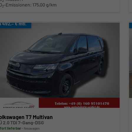
2
O
-Emissionen:
175,00 g/km
2
b 492,– € mtl.
olkswagen T7 Multivan
Ü 2.0 TDI 7-Gang-DSG
fort lieferbar
Neuwagen