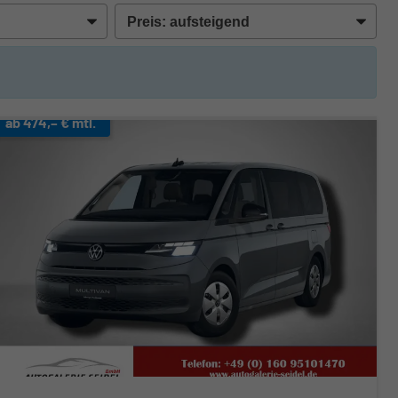
ab 474,– € mtl.