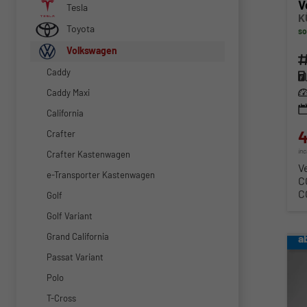
V
Tesla
K
Toyota
so
Volkswagen
Fahr
Caddy
Kra
Lei
Caddy Maxi
California
4
Crafter
in
Crafter Kastenwagen
V
e-Transporter Kastenwagen
C
C
Golf
Golf Variant
Grand California
a
Passat Variant
Polo
T-Cross