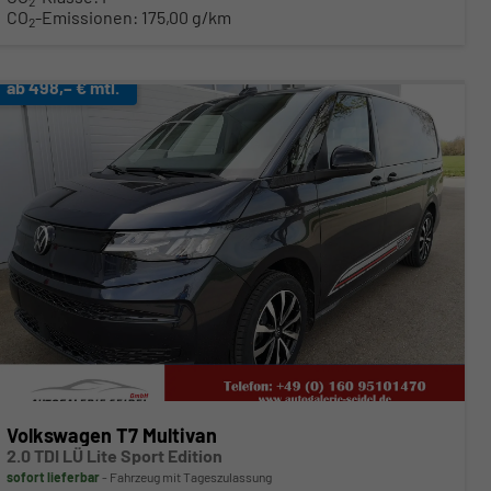
2
CO
-Emissionen:
175,00 g/km
2
ab 498,– € mtl.
Volkswagen T7 Multivan
2.0 TDI LÜ Lite Sport Edition
sofort lieferbar
Fahrzeug mit Tageszulassung