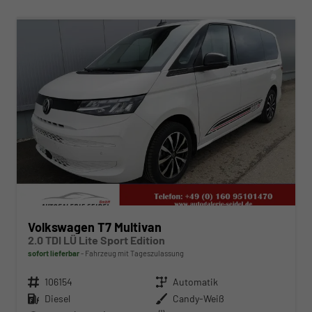
ab 489,– € mtl.
Volkswagen T7 Multivan
2.0 TDI LÜ Lite Sport Edition
sofort lieferbar
Fahrzeug mit Tageszulassung
Fahrzeugnr.
106154
Getriebe
Automatik
Kraftstoff
Diesel
Außenfarbe
Candy-Weiß