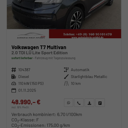
Volkswagen T7 Multivan
2.0 TDI LÜ Lite Sport Edition
sofort lieferbar
Fahrzeug mit Tageszulassung
Fahrzeugnr.
104387
Getriebe
Automatik
Kraftstoff
Diesel
Außenfarbe
Starlightblau Metallic
Leistung
110 kW (150 PS)
Kilometerstand
10 km
01.11.2025
48.990,– €
WhatsApp anfragen
Wir rufen Sie an
Fahrzeugexposé (PDF)
Fahrzeug parken
incl. 19% MwSt.
Verbrauch kombiniert:
6,70 l/100km
CO
-Klasse:
F
2
CO
-Emissionen:
175,00 g/km
2