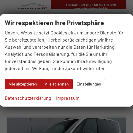
Volkswagen T7 Multivan
Wir respektieren Ihre Privatsphäre
2.0 TDI LÜ Lite Sport Edition
sofort lieferbar
Fahrzeug mit Tageszulassung
Unsere Website setzt Cookies ein, um unsere Dienste für
Sie bereitzustellen. Hierbei berücksichtigen wir Ihre
Fahrzeugnr.
109014
Getriebe
Automatik
Auswahl und verarbeiten nur die Daten für Marketing,
Kraftstoff
Diesel
Außenfarbe
Puregrey
Analytics und Personalisierung, für die Sie uns Ihr
Leistung
110 kW (150 PS)
Kilometerstand
10 km
Einverständnis geben. Sie können Ihre Einwilligung
01.11.2025
jederzeit mit Wirkung für die Zukunft widerrufen.
48.190,– €
WhatsApp anfragen
Wir rufen Sie an
Fahrzeugexposé (PDF)
Fahrzeug parken
incl. 19% MwSt.
Alle akzeptieren
Alle ablehnen
Einstellungen
Verbrauch kombiniert:
6,70 l/100km
CO
-Klasse:
F
2
Datenschutzerklärung
Impressum
CO
-Emissionen:
175,00 g/km
2
ab 490,– € mtl.