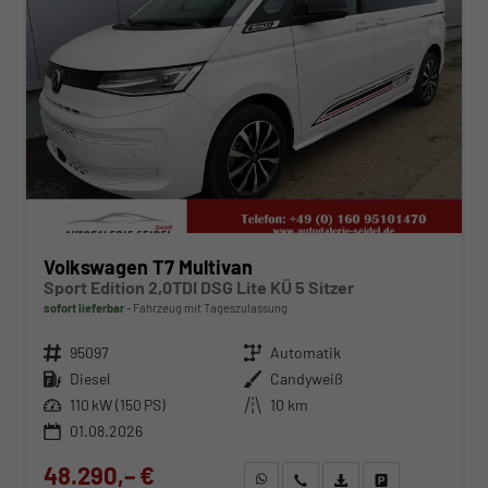
Volkswagen T7 Multivan
Sport Edition 2,0TDI DSG Lite KÜ 5 Sitzer
sofort lieferbar
Fahrzeug mit Tageszulassung
Fahrzeugnr.
95097
Getriebe
Automatik
Kraftstoff
Diesel
Außenfarbe
Candyweiß
Leistung
110 kW (150 PS)
Kilometerstand
10 km
01.08.2026
48.290,– €
WhatsApp anfragen
Wir rufen Sie an
Fahrzeugexposé (PDF)
Fahrzeug parken