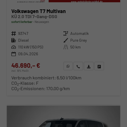
Volkswagen T7 Multivan
KÜ 2.0 TDI 7-Gang-DSG
sofort lieferbar
Neuwagen
Fahrzeugnr.
93747
Getriebe
Automatik
Kraftstoff
Diesel
Außenfarbe
Pure Grey
Leistung
110 kW (150 PS)
Kilometerstand
50 km
09.04.2026
46.690,– €
WhatsApp anfragen
Wir rufen Sie an
Fahrzeugexposé (PDF)
Fahrzeug parken
incl. 19% MwSt.
Verbrauch kombiniert:
6,50 l/100km
CO
-Klasse:
F
2
CO
-Emissionen:
170,00 g/km
2
ab 483,– € mtl.