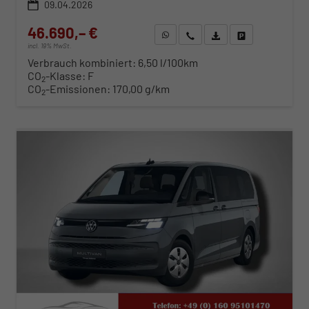
09.04.2026
46.690,– €
WhatsApp anfragen
Wir rufen Sie an
Fahrzeugexposé (PDF)
Fahrzeug parken
incl. 19% MwSt.
Verbrauch kombiniert:
6,50 l/100km
CO
-Klasse:
F
2
CO
-Emissionen:
170,00 g/km
2
ab 474,– € mtl.