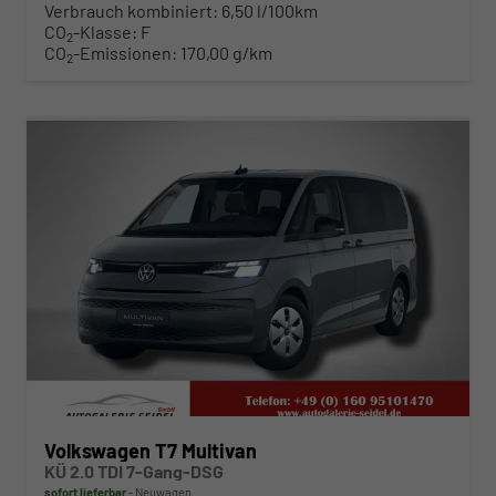
Verbrauch kombiniert:
6,50 l/100km
CO
-Klasse:
F
2
CO
-Emissionen:
170,00 g/km
2
ab 483,– € mtl.
Volkswagen T7 Multivan
KÜ 2.0 TDI 7-Gang-DSG
sofort lieferbar
Neuwagen