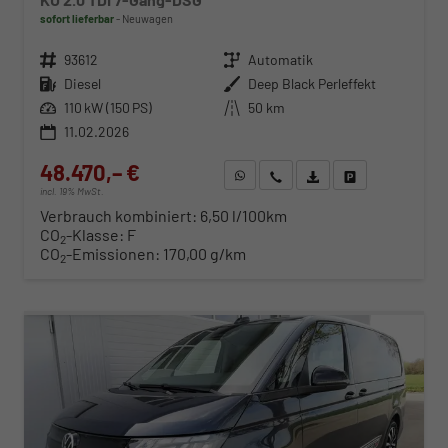
sofort lieferbar
Neuwagen
Fahrzeugnr.
93612
Getriebe
Automatik
Kraftstoff
Diesel
Außenfarbe
Deep Black Perleffekt
Leistung
110 kW (150 PS)
Kilometerstand
50 km
11.02.2026
48.470,– €
WhatsApp anfragen
Wir rufen Sie an
Fahrzeugexposé (PDF)
Fahrzeug parken
incl. 19% MwSt.
Verbrauch kombiniert:
6,50 l/100km
CO
-Klasse:
F
2
CO
-Emissionen:
170,00 g/km
2
ab 498,– € mtl.