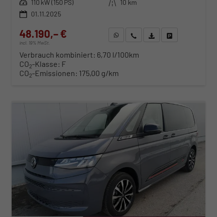
Leistung
110 kW (150 PS)
Kilometerstand
10 km
01.11.2025
48.190,– €
WhatsApp anfragen
Wir rufen Sie an
Fahrzeugexposé (PDF)
Fahrzeug parken
incl. 19% MwSt.
Verbrauch kombiniert:
6,70 l/100km
CO
-Klasse:
F
2
CO
-Emissionen:
175,00 g/km
2
ab 489,– € mtl.