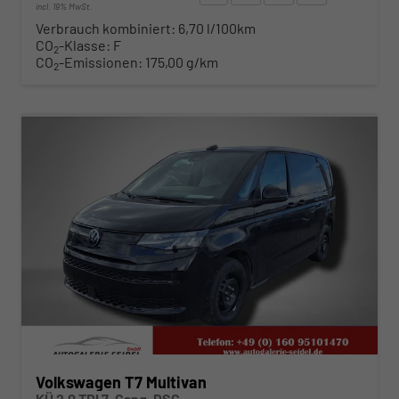
incl. 19% MwSt.
Verbrauch kombiniert:
6,70 l/100km
CO
-Klasse:
F
2
CO
-Emissionen:
175,00 g/km
2
ab 492,– € mtl.
Volkswagen T7 Multivan
KÜ 2.0 TDI 7-Gang-DSG