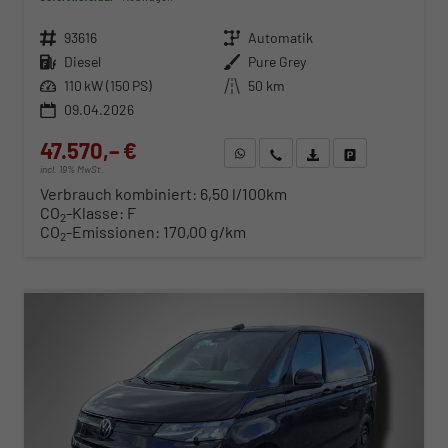
Fahrzeugnr.
93616
Getriebe
Automatik
Kraftstoff
Diesel
Außenfarbe
Pure Grey
Leistung
110 kW (150 PS)
Kilometerstand
50 km
09.04.2026
47.570,– €
WhatsApp anfragen
Wir rufen Sie an
Fahrzeugexposé (PDF)
Fahrzeug parken
incl. 19% MwSt.
Verbrauch kombiniert:
6,50 l/100km
CO
-Klasse:
F
2
CO
-Emissionen:
170,00 g/km
2
ab 483,– € mtl.