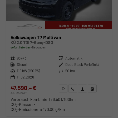
Volkswagen T7 Multivan
KÜ 2.0 TDI 7-Gang-DSG
sofort lieferbar
Neuwagen
Fahrzeugnr.
93743
Getriebe
Automatik
Kraftstoff
Diesel
Außenfarbe
Deep Black Perleffekt
Leistung
110 kW (150 PS)
Kilometerstand
50 km
11.02.2026
47.590,– €
WhatsApp anfragen
Wir rufen Sie an
Fahrzeugexposé (PDF)
Fahrzeug parken
incl. 19% MwSt.
Verbrauch kombiniert:
6,50 l/100km
CO
-Klasse:
F
2
CO
-Emissionen:
170,00 g/km
2