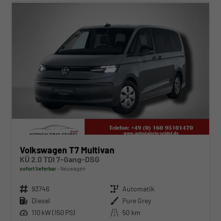
Volkswagen T7 Multivan
KÜ 2.0 TDI 7-Gang-DSG
sofort lieferbar
Neuwagen
Fahrzeugnr.
93746
Getriebe
Automatik
Kraftstoff
Diesel
Außenfarbe
Pure Grey
Leistung
110 kW (150 PS)
Kilometerstand
50 km