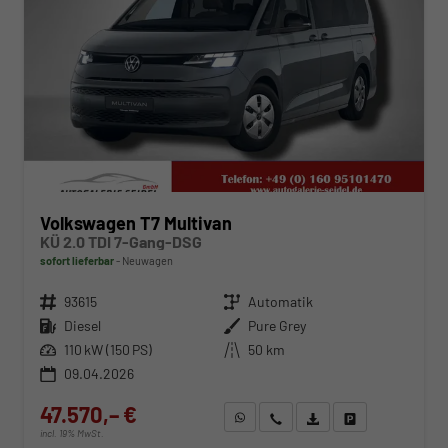
Volkswagen T7 Multivan
KÜ 2.0 TDI 7-Gang-DSG
sofort lieferbar
Neuwagen
Fahrzeugnr.
93615
Getriebe
Automatik
Kraftstoff
Diesel
Außenfarbe
Pure Grey
Leistung
110 kW (150 PS)
Kilometerstand
50 km
09.04.2026
47.570,– €
WhatsApp anfragen
Wir rufen Sie an
Fahrzeugexposé (PDF)
Fahrzeug parken
incl. 19% MwSt.