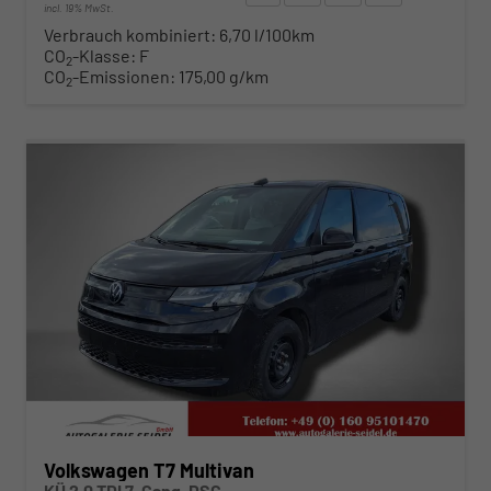
incl. 19% MwSt.
Verbrauch kombiniert:
6,70 l/100km
CO
-Klasse:
F
2
CO
-Emissionen:
175,00 g/km
2
ab 492,– € mtl.
Volkswagen T7 Multivan
KÜ 2.0 TDI 7-Gang-DSG