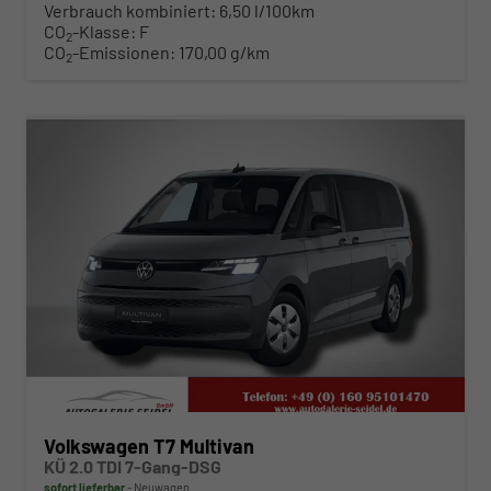
Verbrauch kombiniert:
6,50 l/100km
CO
-Klasse:
F
2
CO
-Emissionen:
170,00 g/km
2
ab 483,– € mtl.
Volkswagen T7 Multivan
KÜ 2.0 TDI 7-Gang-DSG
sofort lieferbar
Neuwagen