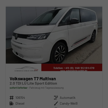
ab 489,– € mtl.
Volkswagen T7 Multivan
2.0 TDI LÜ Lite Sport Edition
sofort lieferbar
Fahrzeug mit Tageszulassung
Fahrzeugnr.
106154
Getriebe
Automatik
Kraftstoff
Diesel
Außenfarbe
Candy-Weiß