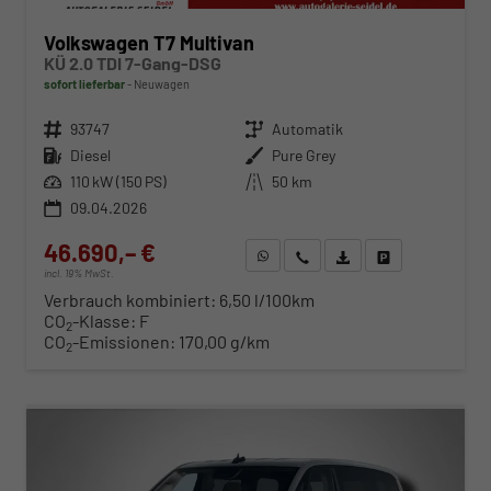
Volkswagen T7 Multivan
KÜ 2.0 TDI 7-Gang-DSG
sofort lieferbar
Neuwagen
Fahrzeugnr.
93747
Getriebe
Automatik
Kraftstoff
Diesel
Außenfarbe
Pure Grey
Leistung
110 kW (150 PS)
Kilometerstand
50 km
09.04.2026
46.690,– €
WhatsApp anfragen
Wir rufen Sie an
Fahrzeugexposé (PDF)
Fahrzeug parken
incl. 19% MwSt.
Verbrauch kombiniert:
6,50 l/100km
CO
-Klasse:
F
2
CO
-Emissionen:
170,00 g/km
2
ab 483,– € mtl.