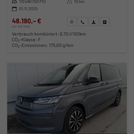
Leistung
110 kW (150 PS)
Kilometerstand
10 km
01.11.2025
48.190,– €
WhatsApp anfragen
Wir rufen Sie an
Fahrzeugexposé (PDF)
Fahrzeug parken
incl. 19% MwSt.
Verbrauch kombiniert:
6,70 l/100km
CO
-Klasse:
F
2
CO
-Emissionen:
175,00 g/km
2
ab 489,– € mtl.