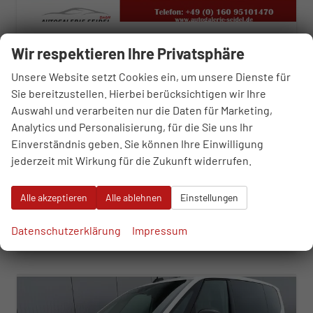
Volkswagen T7 Multivan
Wir respektieren Ihre Privatsphäre
2.0 TDI LÜ Lite Sport Edition
sofort lieferbar
Fahrzeug mit Tageszulassung
Unsere Website setzt Cookies ein, um unsere Dienste für
Sie bereitzustellen. Hierbei berücksichtigen wir Ihre
Fahrzeugnr.
109014
Getriebe
Automatik
Auswahl und verarbeiten nur die Daten für Marketing,
Kraftstoff
Diesel
Außenfarbe
Puregrey
Analytics und Personalisierung, für die Sie uns Ihr
Leistung
110 kW (150 PS)
Kilometerstand
10 km
Einverständnis geben. Sie können Ihre Einwilligung
01.11.2025
jederzeit mit Wirkung für die Zukunft widerrufen.
48.190,– €
WhatsApp anfragen
Wir rufen Sie an
Fahrzeugexposé (PDF)
Fahrzeug parken
incl. 19% MwSt.
Alle akzeptieren
Alle ablehnen
Einstellungen
Verbrauch kombiniert:
6,70 l/100km
CO
-Klasse:
F
2
Datenschutzerklärung
Impressum
CO
-Emissionen:
175,00 g/km
2
ab 490,– € mtl.