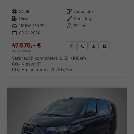
Fahrzeugnr.
93616
Getriebe
Automatik
Kraftstoff
Diesel
Außenfarbe
Pure Grey
Leistung
110 kW (150 PS)
Kilometerstand
50 km
09.04.2026
47.570,– €
WhatsApp anfragen
Wir rufen Sie an
Fahrzeugexposé (PDF)
Fahrzeug parken
incl. 19% MwSt.
Verbrauch kombiniert:
6,50 l/100km
CO
-Klasse:
F
2
CO
-Emissionen:
170,00 g/km
2
ab 483,– € mtl.