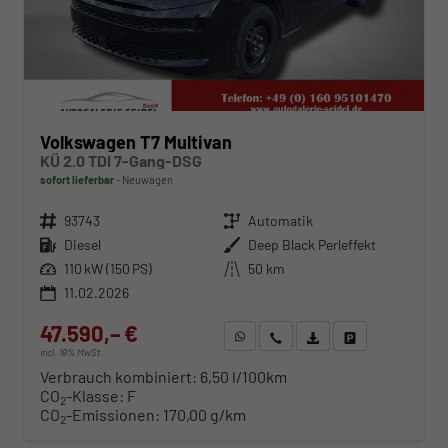
Volkswagen T7 Multivan
KÜ 2.0 TDI 7-Gang-DSG
sofort lieferbar
Neuwagen
Fahrzeugnr.
93743
Getriebe
Automatik
Kraftstoff
Diesel
Außenfarbe
Deep Black Perleffekt
Leistung
110 kW (150 PS)
Kilometerstand
50 km
11.02.2026
47.590,– €
WhatsApp anfragen
Wir rufen Sie an
Fahrzeugexposé (PDF)
Fahrzeug parken
incl. 19% MwSt.
Verbrauch kombiniert:
6,50 l/100km
CO
-Klasse:
F
2
CO
-Emissionen:
170,00 g/km
2