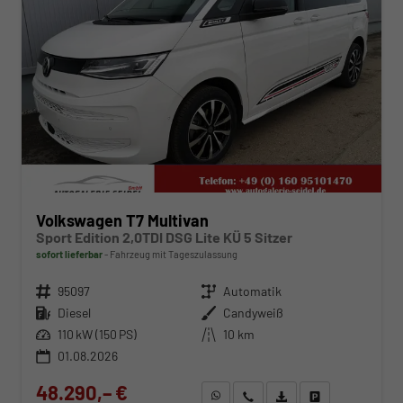
Volkswagen T7 Multivan
Sport Edition 2,0TDI DSG Lite KÜ 5 Sitzer
sofort lieferbar
Fahrzeug mit Tageszulassung
Fahrzeugnr.
95097
Getriebe
Automatik
Kraftstoff
Diesel
Außenfarbe
Candyweiß
Leistung
110 kW (150 PS)
Kilometerstand
10 km
01.08.2026
48.290,– €
WhatsApp anfragen
Wir rufen Sie an
Fahrzeugexposé (PDF)
Fahrzeug parken