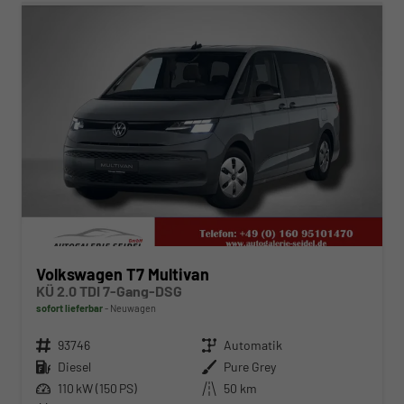
Volkswagen T7 Multivan
KÜ 2.0 TDI 7-Gang-DSG
sofort lieferbar
Neuwagen
Fahrzeugnr.
93746
Getriebe
Automatik
Kraftstoff
Diesel
Außenfarbe
Pure Grey
Leistung
110 kW (150 PS)
Kilometerstand
50 km