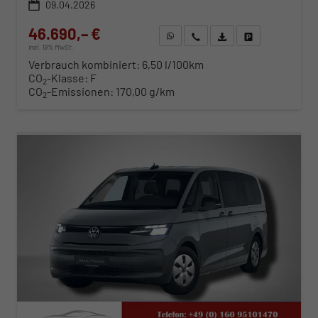
09.04.2026
46.690,– €
WhatsApp anfragen
Wir rufen Sie an
Fahrzeugexposé (PDF)
Fahrzeug parken
incl. 19% MwSt.
Verbrauch kombiniert:
6,50 l/100km
CO
-Klasse:
F
2
CO
-Emissionen:
170,00 g/km
2
ab 474,– € mtl.