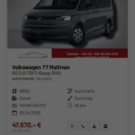
Volkswagen T7 Multivan
KÜ 2.0 TDI 7-Gang-DSG
sofort lieferbar
Neuwagen
Fahrzeugnr.
93615
Getriebe
Automatik
Kraftstoff
Diesel
Außenfarbe
Pure Grey
Leistung
110 kW (150 PS)
Kilometerstand
50 km
09.04.2026
47.570,– €
WhatsApp anfragen
Wir rufen Sie an
Fahrzeugexposé (PDF)
Fahrzeug parken
incl. 19% MwSt.