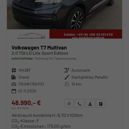
Volkswagen T7 Multivan
2.0 TDI LÜ Lite Sport Edition
sofort lieferbar
Fahrzeug mit Tageszulassung
Fahrzeugnr.
104387
Getriebe
Automatik
Kraftstoff
Diesel
Außenfarbe
Starlightblau Metallic
Leistung
110 kW (150 PS)
Kilometerstand
10 km
01.11.2025
48.990,– €
WhatsApp anfragen
Wir rufen Sie an
Fahrzeugexposé (PDF)
Fahrzeug parken
incl. 19% MwSt.
Verbrauch kombiniert:
6,70 l/100km
CO
-Klasse:
F
2
CO
-Emissionen:
175,00 g/km
2