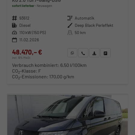
sofort lieferbar
Neuwagen
Fahrzeugnr.
93612
Getriebe
Automatik
Kraftstoff
Diesel
Außenfarbe
Deep Black Perleffekt
Leistung
110 kW (150 PS)
Kilometerstand
50 km
11.02.2026
48.470,– €
WhatsApp anfragen
Wir rufen Sie an
Fahrzeugexposé (PDF)
Fahrzeug parken
incl. 19% MwSt.
Verbrauch kombiniert:
6,50 l/100km
CO
-Klasse:
F
2
CO
-Emissionen:
170,00 g/km
2
ab 498,– € mtl.