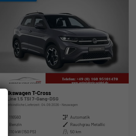
Volkswagen T-Cross
R-Line 1.5 TSI 7-Gang-DSG
unverbindliche Lieferzeit:
04.09.2026
Neuwagen
Fahrzeugnr.
116560
Getriebe
Automatik
Kraftstoff
Benzin
Außenfarbe
Rauchgrau Metallic
Leistung
110 kW (150 PS)
Kilometerstand
50 km