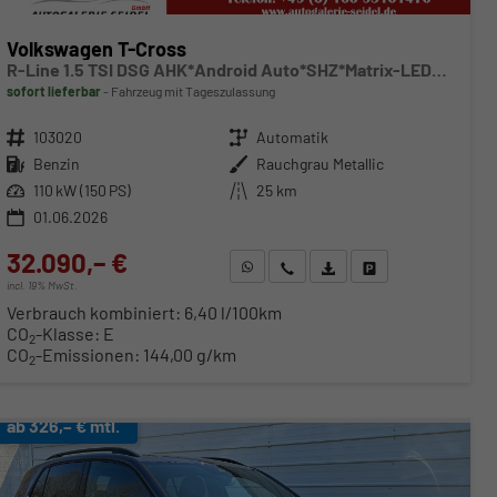
Volkswagen T-Cross
R-Line 1.5 TSI DSG AHK*Android Auto*SHZ*Matrix-LED*Kamera*Keyless*18"
sofort lieferbar
Fahrzeug mit Tageszulassung
Fahrzeugnr.
103020
Getriebe
Automatik
Kraftstoff
Benzin
Außenfarbe
Rauchgrau Metallic
Leistung
110 kW (150 PS)
Kilometerstand
25 km
01.06.2026
32.090,– €
WhatsApp anfragen
Wir rufen Sie an
Fahrzeugexposé (PDF)
Fahrzeug parken
incl. 19% MwSt.
Verbrauch kombiniert:
6,40 l/100km
CO
-Klasse:
E
2
CO
-Emissionen:
144,00 g/km
2
ab 326,– € mtl.