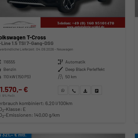
olkswagen T-Cross
-Line 1.5 TSI 7-Gang-DSG
verbindliche Lieferzeit:
04.09.2026
Neuwagen
zeugnr.
116555
Getriebe
Automatik
ftstoff
Benzin
Außenfarbe
Deep Black Perleffekt
stung
110 kW (150 PS)
Kilometerstand
50 km
1.570,– €
WhatsApp anfragen
Wir rufen Sie an
Fahrzeugexposé (PDF)
Fahrzeug parken
cl. 19% MwSt.
erbrauch kombiniert:
6,20 l/100km
O
-Klasse:
E
2
O
-Emissionen:
140,00 g/km
2
b 321,– € mtl.