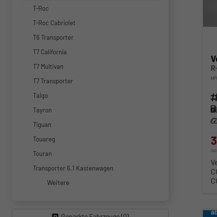
T-Roc
T-Roc Cabriolet
T6 Transporter
T7 California
V
T7 Multivan
R
un
T7 Transporter
Taigo
Fahr
Kra
Tayron
Lei
Tiguan
3
Touareg
in
Touran
V
Transporter 6.1 Kastenwagen
C
C
Weitere
a
Geparkte Fahrzeuge (
0
)