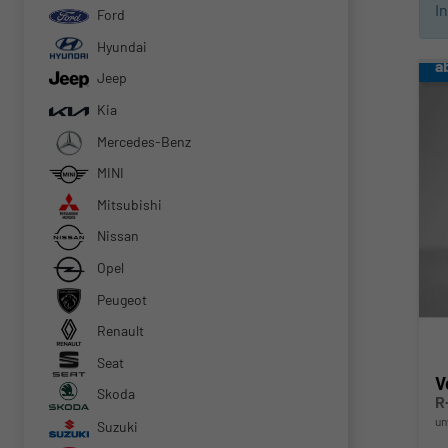
I
Ford
Hyundai
a
Jeep
Kia
Mercedes-Benz
MINI
Mitsubishi
Nissan
Opel
Peugeot
Renault
Seat
V
Skoda
R
un
Suzuki