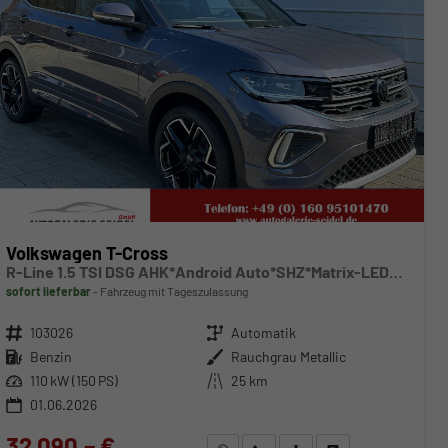
Volkswagen T-Cross
R-Line 1.5 TSI DSG AHK*Android Auto*SHZ*Matrix-LED*Kamera*Keyless*18"
sofort lieferbar
Fahrzeug mit Tageszulassung
Fahrzeugnr.
103026
Getriebe
Automatik
Kraftstoff
Benzin
Außenfarbe
Rauchgrau Metallic
Leistung
110 kW (150 PS)
Kilometerstand
25 km
01.06.2026
32.090,– €