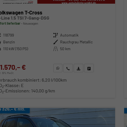
olkswagen T-Cross
-Line 1.5 TSI 7-Gang-DSG
fort lieferbar
Neuwagen
zeugnr.
118799
Getriebe
Automatik
ftstoff
Benzin
Außenfarbe
Rauchgrau Metallic
stung
110 kW (150 PS)
Kilometerstand
50 km
1.570,– €
WhatsApp anfragen
Wir rufen Sie an
Fahrzeugexposé (PDF)
Fahrzeug parken
cl. 19% MwSt.
erbrauch kombiniert:
6,20 l/100km
O
-Klasse:
E
2
O
-Emissionen:
140,00 g/km
2
b 326,– € mtl.