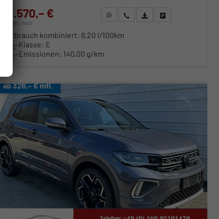
31.570,– €
WhatsApp anfragen
Wir rufen Sie an
Fahrzeugexposé (PDF)
Fahrzeug parken
incl. 19% MwSt.
Verbrauch kombiniert:
6,20 l/100km
CO
-Klasse:
E
2
CO
-Emissionen:
140,00 g/km
2
ab 326,– € mtl.