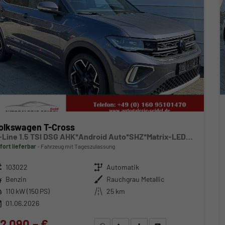
olkswagen T-Cross
R-Line 1.5 TSI DSG AHK*Android Auto*SHZ*Matrix-LED*Kamera*Keyless*18"
fort lieferbar
Fahrzeug mit Tageszulassung
zeugnr.
103022
Getriebe
Automatik
ftstoff
Benzin
Außenfarbe
Rauchgrau Metallic
stung
110 kW (150 PS)
Kilometerstand
25 km
01.06.2026
2.090,– €