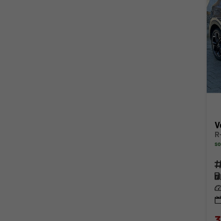
V
so
Fahr
Kra
Lei
3