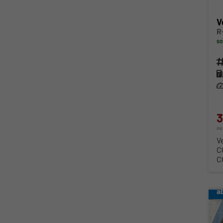
V
R
so
Fahr
Kra
Lei
3
in
V
C
C
a