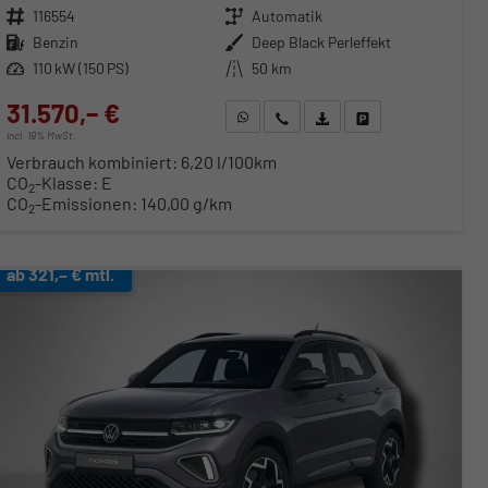
Fahrzeugnr.
116554
Getriebe
Automatik
Kraftstoff
Benzin
Außenfarbe
Deep Black Perleffekt
Leistung
110 kW (150 PS)
Kilometerstand
50 km
31.570,– €
WhatsApp anfragen
Wir rufen Sie an
Fahrzeugexposé (PDF)
Fahrzeug parken
incl. 19% MwSt.
Verbrauch kombiniert:
6,20 l/100km
CO
-Klasse:
E
2
CO
-Emissionen:
140,00 g/km
2
ab 321,– € mtl.