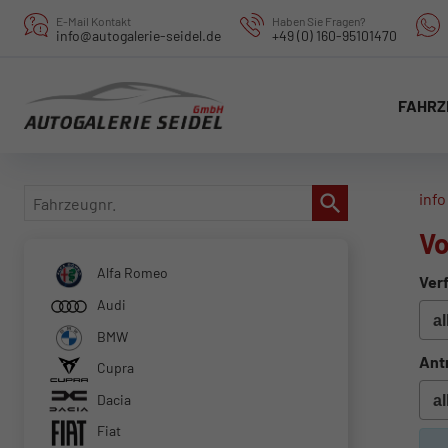
E-Mail Kontakt
Haben Sie Fragen?
info@autogalerie-seidel.de
+49 (0) 160-95101470
FAHRZ
Fahrzeugnr.
info
Vo
Alfa Romeo
Verf
Audi
BMW
Ant
Cupra
Dacia
Fiat