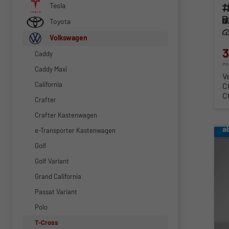
Tesla
Fahr
Kra
Toyota
Lei
Volkswagen
3
Caddy
in
Caddy Maxi
V
California
C
C
Crafter
Crafter Kastenwagen
a
e-Transporter Kastenwagen
Golf
Golf Variant
Grand California
Passat Variant
Polo
T-Cross