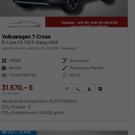
Volkswagen T-Cross
R-Line 1.5 TSI 7-Gang-DSG
unverbindliche Lieferzeit:
04.09.2026
Neuwagen
Fahrzeugnr.
116558
Getriebe
Automatik
Kraftstoff
Benzin
Außenfarbe
Rauchgrau Metallic
Leistung
110 kW (150 PS)
Kilometerstand
50 km
31.570,– €
WhatsApp anfragen
Wir rufen Sie an
Fahrzeugexposé (PDF)
Fahrzeug parken
incl. 19% MwSt.
Verbrauch kombiniert:
6,20 l/100km
CO
-Klasse:
E
2
CO
-Emissionen:
140,00 g/km
2
ab 321,– € mtl.