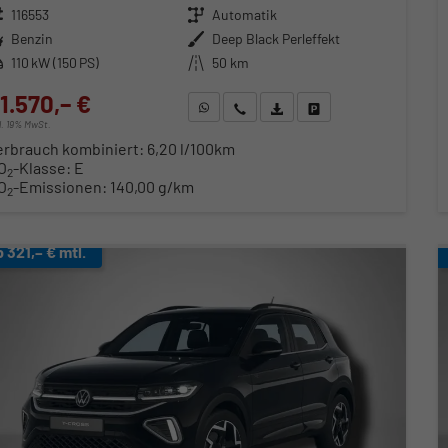
zeugnr.
116553
Getriebe
Automatik
ftstoff
Benzin
Außenfarbe
Deep Black Perleffekt
stung
110 kW (150 PS)
Kilometerstand
50 km
1.570,– €
WhatsApp anfragen
Wir rufen Sie an
Fahrzeugexposé (PDF)
Fahrzeug parken
cl. 19% MwSt.
erbrauch kombiniert:
6,20 l/100km
O
-Klasse:
E
2
O
-Emissionen:
140,00 g/km
2
b 321,– € mtl.