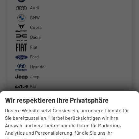
Audi
BMW
Cupra
Dacia
Fiat
Ford
Hyundai
Jeep
Kia
Mercedes-Benz
Wir respektieren Ihre Privatsphäre
MINI
Unsere Website setzt Cookies ein, um unsere Dienste für
Mitsubishi
Sie bereitzustellen. Hierbei berücksichtigen wir Ihre
Auswahl und verarbeiten nur die Daten für Marketing,
Nissan
Analytics und Personalisierung, für die Sie uns Ihr
Opel