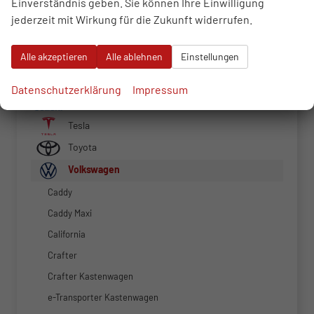
Einverständnis geben. Sie können Ihre Einwilligung
Peugeot
jederzeit mit Wirkung für die Zukunft widerrufen.
Renault
Alle akzeptieren
Alle ablehnen
Einstellungen
Seat
Skoda
Datenschutzerklärung
Impressum
Suzuki
Tesla
Toyota
Volkswagen
Caddy
Caddy Maxi
California
Crafter
Crafter Kastenwagen
e-Transporter Kastenwagen