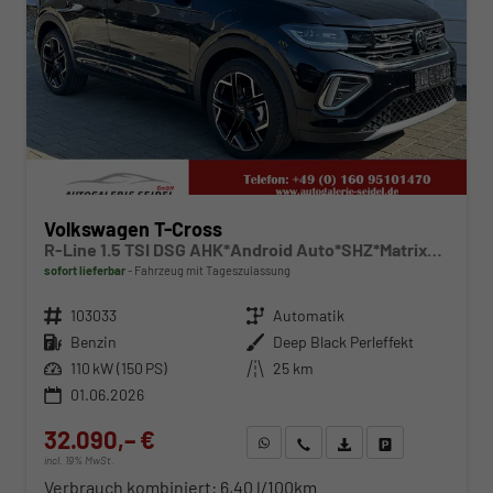
Volkswagen T-Cross
R-Line 1.5 TSI DSG AHK*Android Auto*SHZ*Matrix-LED*Kamera*Keyless*18"
sofort lieferbar
Fahrzeug mit Tageszulassung
Fahrzeugnr.
103033
Getriebe
Automatik
Kraftstoff
Benzin
Außenfarbe
Deep Black Perleffekt
Leistung
110 kW (150 PS)
Kilometerstand
25 km
01.06.2026
32.090,– €
WhatsApp anfragen
Wir rufen Sie an
Fahrzeugexposé (PDF)
Fahrzeug parken
incl. 19% MwSt.
Verbrauch kombiniert:
6,40 l/100km