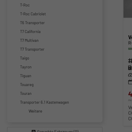
T-Roc
T-Roc Cabriolet
T6 Transporter
T7 California
V
T7 Multivan
R
so
T7 Transporter
Taigo
Fahr
Tayron
Kra
Lei
Tiguan
Touareg
4
Touran
in
Transporter 6.1 Kastenwagen
V
Weitere
C
C
Geparkte Fahrzeuge (
0
)