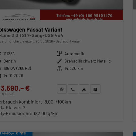
olkswagen Passat Variant
-Line 2.0 TSI 7-Gang-DSG 4x4
verbindliche Lieferzeit:
20.08.2026
Gebrauchtwagen
zeugnr.
111234
Getriebe
Automatik
ftstoff
Benzin
Außenfarbe
Grenadillschwarz Metallic
stung
195 kW (265 PS)
Kilometerstand
14.320 km
14.01.2026
3.590,– €
WhatsApp anfragen
Wir rufen Sie an
Fahrzeugexposé (PDF)
Fahrzeug parken
cl. 19% MwSt.
erbrauch kombiniert:
8,00 l/100km
O
-Klasse:
G
2
O
-Emissionen:
182,00 g/km
2
b 446,– € mtl.