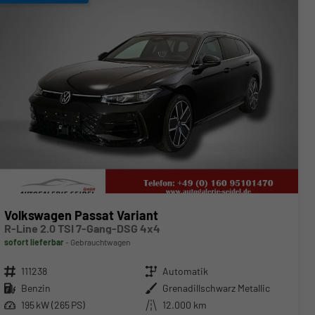
Volkswagen Passat Variant
R-Line 2.0 TSI 7-Gang-DSG 4x4
sofort lieferbar
Gebrauchtwagen
Fahrzeugnr.
111238
Getriebe
Automatik
Kraftstoff
Benzin
Außenfarbe
Grenadillschwarz Metallic
Leistung
195 kW (265 PS)
Kilometerstand
12.000 km