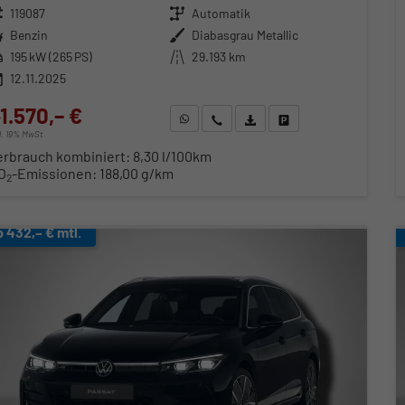
zeugnr.
119087
Getriebe
Automatik
ftstoff
Benzin
Außenfarbe
Diabasgrau Metallic
stung
195 kW (265 PS)
Kilometerstand
29.193 km
12.11.2025
1.570,– €
WhatsApp anfragen
Wir rufen Sie an
Fahrzeugexposé (PDF)
Fahrzeug parken
cl. 19% MwSt.
erbrauch kombiniert:
8,30 l/100km
O
-Emissionen:
188,00 g/km
2
b 432,– € mtl.