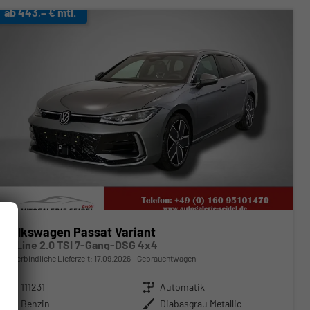
ab 443,– € mtl.
Volkswagen Passat Variant
R-Line 2.0 TSI 7-Gang-DSG 4x4
unverbindliche Lieferzeit:
17.09.2026
Gebrauchtwagen
Fahrzeugnr.
111231
Getriebe
Automatik
Kraftstoff
Benzin
Außenfarbe
Diabasgrau Metallic