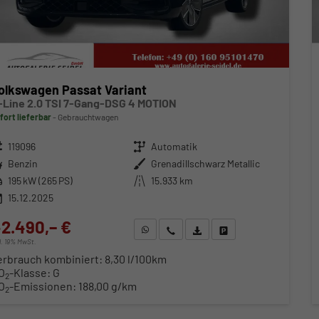
olkswagen Passat Variant
-Line 2.0 TSI 7-Gang-DSG 4 MOTION
fort lieferbar
Gebrauchtwagen
zeugnr.
119096
Getriebe
Automatik
ftstoff
Benzin
Außenfarbe
Grenadillschwarz Metallic
stung
195 kW (265 PS)
Kilometerstand
15.933 km
15.12.2025
2.490,– €
WhatsApp anfragen
Wir rufen Sie an
Fahrzeugexposé (PDF)
Fahrzeug parken
cl. 19% MwSt.
erbrauch kombiniert:
8,30 l/100km
O
-Klasse:
G
2
O
-Emissionen:
188,00 g/km
2