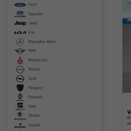
I
Ford
Hyundai
a
Jeep
Kia
Mercedes-Benz
MINI
Mitsubishi
Nissan
Opel
Peugeot
Renault
Seat
V
Skoda
R
so
Suzuki