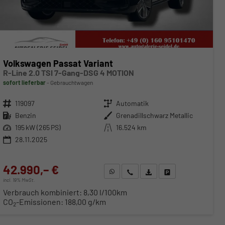
Volkswagen Passat Variant
R-Line 2.0 TSI 7-Gang-DSG 4 MOTION
sofort lieferbar
Gebrauchtwagen
Fahrzeugnr.
119097
Getriebe
Automatik
Kraftstoff
Benzin
Außenfarbe
Grenadillschwarz Metallic
Leistung
195 kW (265 PS)
Kilometerstand
16.524 km
28.11.2025
42.990,– €
WhatsApp anfragen
Wir rufen Sie an
Fahrzeugexposé (PDF)
Fahrzeug parken
incl. 19% MwSt.
Verbrauch kombiniert:
8,30 l/100km
CO
-Emissionen:
188,00 g/km
2