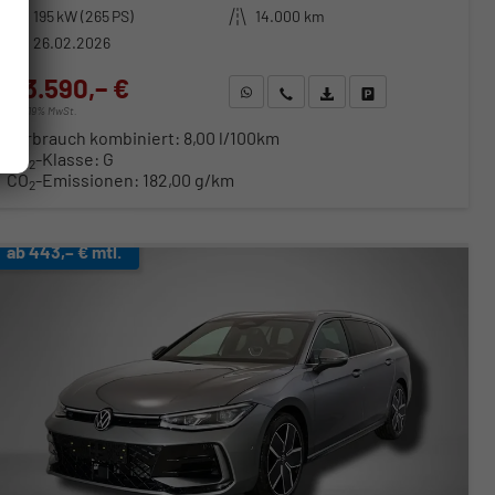
Leistung
195 kW (265 PS)
Kilometerstand
14.000 km
26.02.2026
43.590,– €
WhatsApp anfragen
Wir rufen Sie an
Fahrzeugexposé (PDF)
Fahrzeug parken
incl. 19% MwSt.
Verbrauch kombiniert:
8,00 l/100km
CO
-Klasse:
G
2
CO
-Emissionen:
182,00 g/km
2
ab 443,– € mtl.