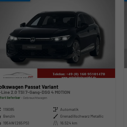
olkswagen Passat Variant
-Line 2.0 TSI 7-Gang-DSG 4 MOTION
fort lieferbar
Gebrauchtwagen
zeugnr.
119085
Getriebe
Automatik
ftstoff
Benzin
Außenfarbe
Grenadillschwarz Metallic
stung
195 kW (265 PS)
Kilometerstand
16.524 km