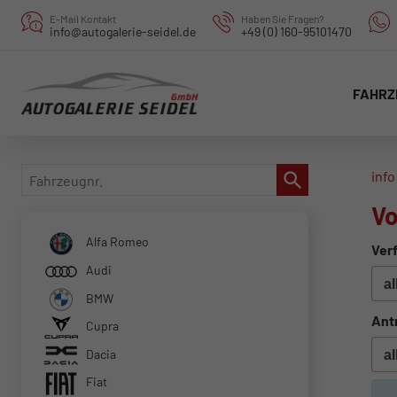
E-Mail Kontakt
Haben Sie Fragen?
info@autogalerie-seidel.de
+49 (0) 160-95101470
FAHRZ
Fahrzeugnr.
info
Vo
Alfa Romeo
Verf
Audi
BMW
Ant
Cupra
Dacia
Fiat