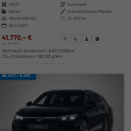
Fahrzeugnr.
111213
Getriebe
Automatik
Kraftstoff
Benzin
Außenfarbe
Grenadillschwarz Metallic
Leistung
195 kW (265 PS)
Kilometerstand
32.000 km
26.11.2025
41.770,– €
WhatsApp anfragen
Wir rufen Sie an
Fahrzeugexposé (PDF)
Fahrzeug parken
incl. 19% MwSt.
Verbrauch kombiniert:
8,00 l/100km
CO
-Emissionen:
182,00 g/km
2
ab 437,– € mtl.