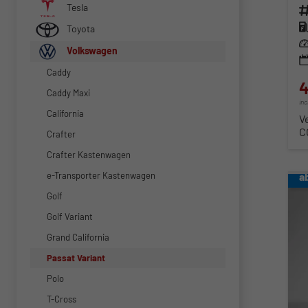
Tesla
Fahr
Kra
Toyota
Lei
Volkswagen
Caddy
4
Caddy Maxi
in
California
V
C
Crafter
Crafter Kastenwagen
a
e-Transporter Kastenwagen
Golf
Golf Variant
Grand California
Passat Variant
Polo
T-Cross