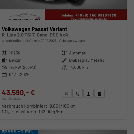
Volkswagen Passat Variant
R-Line 2.0 TSI 7-Gang-DSG 4x4
unverbindliche Lieferzeit:
29.12.2026
Gebrauchtwagen
Fahrzeugnr.
111236
Getriebe
Automatik
Kraftstoff
Benzin
Außenfarbe
Diabasgrau Metallic
Leistung
195 kW (265 PS)
Kilometerstand
14.000 km
04.12.2025
43.590,– €
WhatsApp anfragen
Wir rufen Sie an
Fahrzeugexposé (PDF)
Fahrzeug parken
incl. 19% MwSt.
Verbrauch kombiniert:
8,00 l/100km
CO
-Emissionen:
182,00 g/km
2
ab 446,– € mtl.