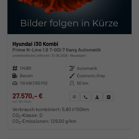
Hyundai i30 Kombi
Prime N-Line 1.6 T-GDi 7 Gang Automatik
unverbindliche Lieferzeit:
31.08.2026
Neuwagen
Fahrzeugnr.
114991
Getriebe
Automatik
Kraftstoff
Benzin
Außenfarbe
Ecotronic Grey
Leistung
110 kW (150 PS)
Kilometerstand
50 km
27.570,– €
WhatsApp anfragen
Wir rufen Sie an
Fahrzeugexposé (PDF)
Fahrzeug parken
incl. 19% MwSt.
Verbrauch kombiniert:
5,80 l/100km
CO
-Klasse:
D
2
CO
-Emissionen:
129,00 g/km
2
ab 280,– € mtl.