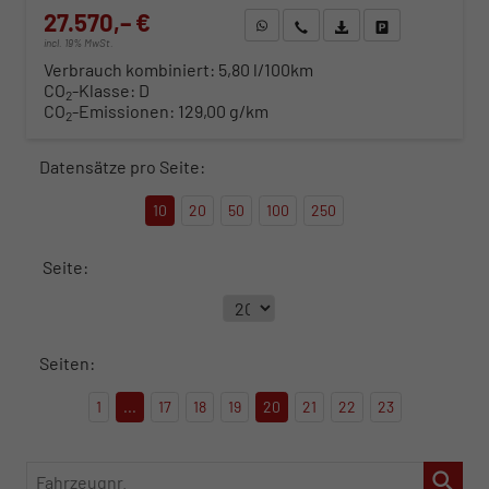
27.570,– €
WhatsApp anfragen
Wir rufen Sie an
Fahrzeugexposé (PDF)
Fahrzeug parken
incl. 19% MwSt.
Verbrauch kombiniert:
5,80 l/100km
CO
-Klasse:
D
2
CO
-Emissionen:
129,00 g/km
2
Datensätze pro Seite:
10
20
50
100
250
Seite:
Seiten:
1
...
17
18
19
20
21
22
23
Fahrzeugnr.