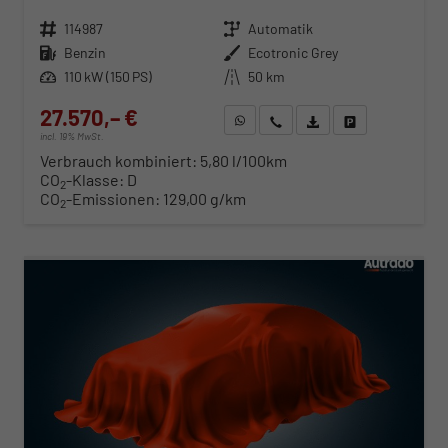
Fahrzeugnr.
114987
Getriebe
Automatik
Kraftstoff
Benzin
Außenfarbe
Ecotronic Grey
Leistung
110 kW (150 PS)
Kilometerstand
50 km
27.570,– €
WhatsApp anfragen
Wir rufen Sie an
Fahrzeugexposé (PDF)
Fahrzeug parken
incl. 19% MwSt.
Verbrauch kombiniert:
5,80 l/100km
CO
-Klasse:
D
2
CO
-Emissionen:
129,00 g/km
2
ab 280,– € mtl.