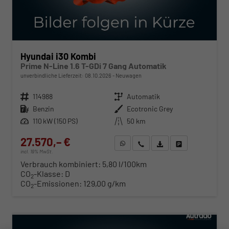
Hyundai i30 Kombi
Prime N-Line 1.6 T-GDi 7 Gang Automatik
unverbindliche Lieferzeit:
08.10.2026
Neuwagen
Fahrzeugnr.
114988
Getriebe
Automatik
Kraftstoff
Benzin
Außenfarbe
Ecotronic Grey
Leistung
110 kW (150 PS)
Kilometerstand
50 km
27.570,– €
WhatsApp anfragen
Wir rufen Sie an
Fahrzeugexposé (PDF)
Fahrzeug parken
incl. 19% MwSt.
Verbrauch kombiniert:
5,80 l/100km
CO
-Klasse:
D
2
CO
-Emissionen:
129,00 g/km
2
ab 280,– € mtl.