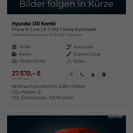
Hyundai i30 Kombi
Prime N-Line 1.6 T-GDi 7 Gang Automatik
unverbindliche Lieferzeit:
15.09.2026
Neuwagen
Fahrzeugnr.
114984
Getriebe
Automatik
Kraftstoff
Benzin
Außenfarbe
Ecotronic Grey
Leistung
110 kW (150 PS)
Kilometerstand
50 km
27.570,– €
WhatsApp anfragen
Wir rufen Sie an
Fahrzeugexposé (PDF)
Fahrzeug parken
incl. 19% MwSt.
Verbrauch kombiniert:
5,80 l/100km
CO
-Klasse:
D
2
CO
-Emissionen:
129,00 g/km
2
ab 280,– € mtl.