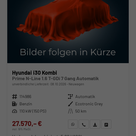
Hyundai i30 Kombi
Prime N-Line 1.6 T-GDi 7 Gang Automatik
unverbindliche Lieferzeit:
08.10.2026
Neuwagen
Fahrzeugnr.
114986
Getriebe
Automatik
Kraftstoff
Benzin
Außenfarbe
Ecotronic Grey
Leistung
110 kW (150 PS)
Kilometerstand
50 km
27.570,– €
WhatsApp anfragen
Wir rufen Sie an
Fahrzeugexposé (PDF)
Fahrzeug parken
incl. 19% MwSt.