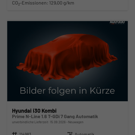
CO
-Emissionen:
129,00 g/km
2
ab 280,– € mtl.
Hyundai i30 Kombi
Prime N-Line 1.6 T-GDi 7 Gang Automatik
unverbindliche Lieferzeit:
15.09.2026
Neuwagen
Fahrzeugnr.
114983
Getriebe
Automatik