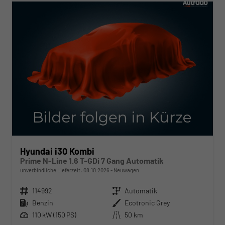
Hyundai i30 Kombi
Prime N-Line 1.6 T-GDi 7 Gang Automatik
unverbindliche Lieferzeit:
08.10.2026
Neuwagen
Fahrzeugnr.
114992
Getriebe
Automatik
Kraftstoff
Benzin
Außenfarbe
Ecotronic Grey
Leistung
110 kW (150 PS)
Kilometerstand
50 km