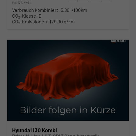
incl. 19% MwSt.
Verbrauch kombiniert:
5,80 l/100km
CO
-Klasse:
D
2
CO
-Emissionen:
129,00 g/km
2
ab 280,– € mtl.
Hyundai i30 Kombi
Prime N-Line 1.6 T-GDi 7 Gang Automatik