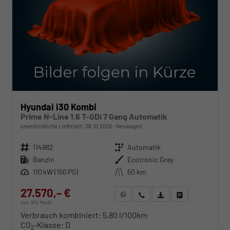
Hyundai i30 Kombi
Prime N-Line 1.6 T-GDi 7 Gang Automatik
unverbindliche Lieferzeit:
08.10.2026
Neuwagen
Fahrzeugnr.
114982
Getriebe
Automatik
Kraftstoff
Benzin
Außenfarbe
Ecotronic Grey
Leistung
110 kW (150 PS)
Kilometerstand
50 km
27.570,– €
WhatsApp anfragen
Wir rufen Sie an
Fahrzeugexposé (PDF)
Fahrzeug parken
incl. 19% MwSt.
Verbrauch kombiniert:
5,80 l/100km
CO
-Klasse:
D
2