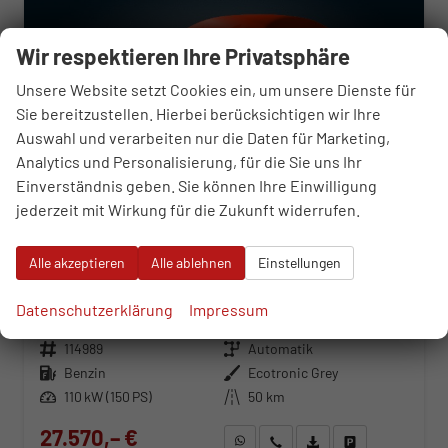
Wir respektieren Ihre Privatsphäre
Unsere Website setzt Cookies ein, um unsere Dienste für
Sie bereitzustellen. Hierbei berücksichtigen wir Ihre
Auswahl und verarbeiten nur die Daten für Marketing,
Analytics und Personalisierung, für die Sie uns Ihr
Einverständnis geben. Sie können Ihre Einwilligung
jederzeit mit Wirkung für die Zukunft widerrufen.
Alle akzeptieren
Alle ablehnen
Einstellungen
Hyundai i30 Kombi
Prime N-Line 1.6 T-GDi 7 Gang Automatik
Datenschutzerklärung
Impressum
unverbindliche Lieferzeit:
08.10.2026
Neuwagen
Fahrzeugnr.
114989
Getriebe
Automatik
Kraftstoff
Benzin
Außenfarbe
Ecotronic Grey
Leistung
110 kW (150 PS)
Kilometerstand
50 km
27.570,– €
WhatsApp anfragen
Wir rufen Sie an
Fahrzeugexposé (PDF)
Fahrzeug parken