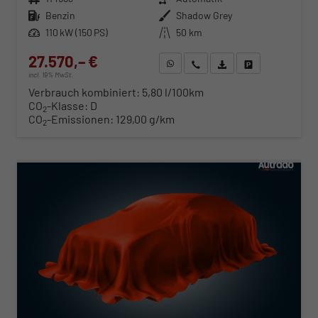
Kraftstoff
Benzin
Außenfarbe
Shadow Grey
Leistung
110 kW (150 PS)
Kilometerstand
50 km
27.570,– €
WhatsApp anfragen
Wir rufen Sie an
Fahrzeugexposé (PDF)
Fahrzeug parken
incl. 19% MwSt.
Verbrauch kombiniert:
5,80 l/100km
CO
-Klasse:
D
2
CO
-Emissionen:
129,00 g/km
2
ab 280,– € mtl.