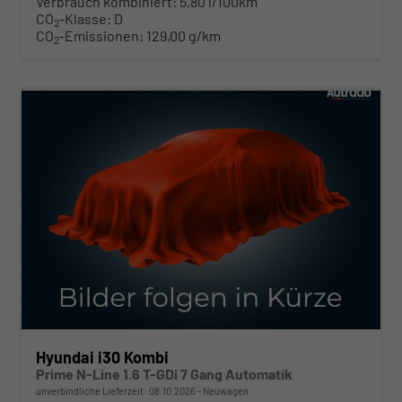
Verbrauch kombiniert:
5,80 l/100km
CO
-Klasse:
D
2
CO
-Emissionen:
129,00 g/km
2
ab 280,– € mtl.
Hyundai i30 Kombi
Prime N-Line 1.6 T-GDi 7 Gang Automatik
unverbindliche Lieferzeit:
08.10.2026
Neuwagen