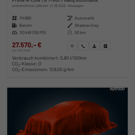
unverbindliche Lieferzeit:
21.08.2026
Neuwagen
Fahrzeugnr.
114990
Getriebe
Automatik
Kraftstoff
Benzin
Außenfarbe
Shadow Grey
Leistung
110 kW (150 PS)
Kilometerstand
50 km
27.570,– €
WhatsApp anfragen
Wir rufen Sie an
Fahrzeugexposé (PDF)
Fahrzeug parken
incl. 19% MwSt.
Verbrauch kombiniert:
5,80 l/100km
CO
-Klasse:
D
2
CO
-Emissionen:
129,00 g/km
2
ab 280,– € mtl.