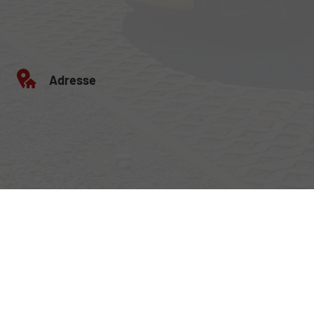
Adresse
Egerlandstrasse 42
84513 Töging am Inn
Öffnungszeiten