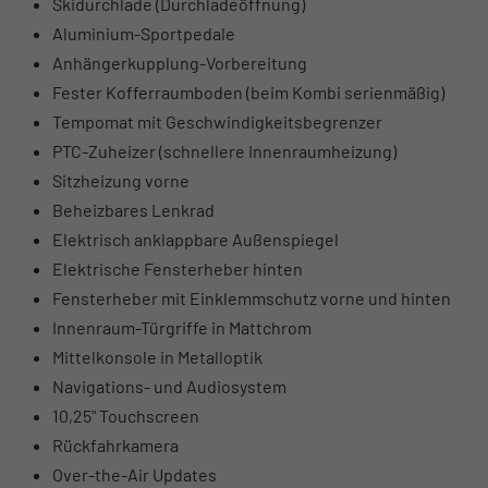
Skidurchlade (Durchladeöffnung)
Aluminium-Sportpedale
Anhängerkupplung-Vorbereitung
Fester Kofferraumboden (beim Kombi serienmäßig)
Tempomat mit Geschwindigkeitsbegrenzer
PTC-Zuheizer (schnellere Innenraumheizung)
Sitzheizung vorne
Beheizbares Lenkrad
Elektrisch anklappbare Außenspiegel
Elektrische Fensterheber hinten
Fensterheber mit Einklemmschutz vorne und hinten
Innenraum-Türgriffe in Mattchrom
Mittelkonsole in Metalloptik
Navigations- und Audiosystem
10,25" Touchscreen
Rückfahrkamera
Over-the-Air Updates