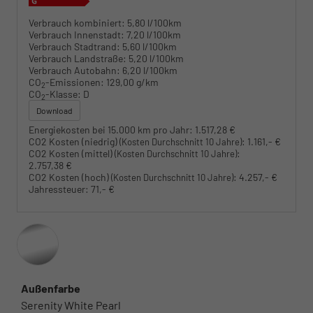
Verbrauch kombiniert:
5,80 l/100km
Verbrauch Innenstadt:
7,20 l/100km
Verbrauch Stadtrand:
5,60 l/100km
Verbrauch Landstraße:
5,20 l/100km
Verbrauch Autobahn:
6,20 l/100km
CO
-Emissionen:
129,00 g/km
2
CO
-Klasse:
D
2
Download
Energiekosten bei 15.000 km pro Jahr:
1.517,28 €
CO2 Kosten (niedrig)
:
1.161,- €
(Kosten Durchschnitt 10 Jahre)
CO2 Kosten (mittel)
:
(Kosten Durchschnitt 10 Jahre)
2.757,38 €
CO2 Kosten (hoch)
:
4.257,- €
(Kosten Durchschnitt 10 Jahre)
Jahressteuer:
71,- €
Außenfarbe
Serenity White Pearl