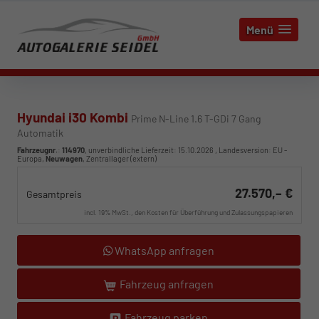
Menü
Hyundai i30 Kombi
Prime N-Line 1.6 T-GDi 7 Gang
Automatik
Fahrzeugnr.
:
114970
, unverbindliche Lieferzeit:
15.10.2026
, Landesversion: EU -
Europa,
Neuwagen
, Zentrallager (extern)
27.570,– €
Gesamtpreis
incl. 19% MwSt., den Kosten für Überführung und Zulassungspapieren
WhatsApp anfragen
Fahrzeug anfragen
Fahrzeug parken