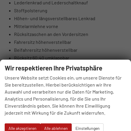
Lederlenkrad und Lederschaltknauf
Stoffpolsterung
Höhen- und längsverstellbares Lenkrad
Mittelarmlehne vorne
Rücksitzaschen an den Vordersitzen
Fahrersitz höhenverstellbar
Beifahrersitz höhenverstellbar
Rücksitz 60:40 umklappbar
Elektrische Lendenwirbelstütze Fahrerseite
Wir respektieren Ihre Privatsphäre
Oberschenkelauflage Fahrerseite
Unsere Website setzt Cookies ein, um unsere Dienste für
Luftausströmer hinten
Sie bereitzustellen. Hierbei berücksichtigen wir Ihre
Brillenfach
Auswahl und verarbeiten nur die Daten für Marketing,
Automatisch abblendender Innenspiegel
Analytics und Personalisierung, für die Sie uns Ihr
10,25" digitales Kombiinstrument
Einverständnis geben. Sie können Ihre Einwilligung
jederzeit mit Wirkung für die Zukunft widerrufen.
DAB+ Digitalradio
4 Lautsprecher (2 vorne, 2 hinten)
Alle akzeptieren
Alle ablehnen
Einstellungen
Hochtöner vorne (insgesamt 6 Lautsprecher)