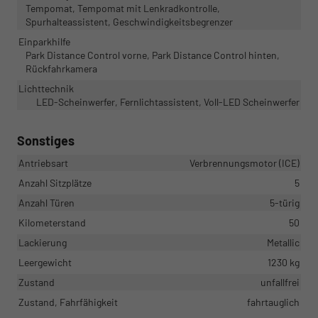
Tempomat, Tempomat mit Lenkradkontrolle,
Spurhalteassistent, Geschwindigkeitsbegrenzer
Einparkhilfe
Park Distance Control vorne, Park Distance Control hinten,
Rückfahrkamera
Lichttechnik
LED-Scheinwerfer, Fernlichtassistent, Voll-LED Scheinwerfer
Sonstiges
Antriebsart
Verbrennungsmotor (ICE)
Anzahl Sitzplätze
5
Anzahl Türen
5-türig
Kilometerstand
50
Lackierung
Metallic
Leergewicht
1230 kg
Zustand
unfallfrei
Zustand, Fahrfähigkeit
fahrtauglich