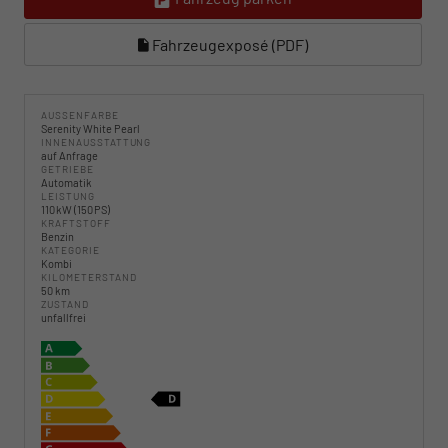
Fahrzeugexposé (PDF)
AUSSENFARBE
Serenity White Pearl
INNENAUSSTATTUNG
auf Anfrage
GETRIEBE
Automatik
LEISTUNG
110 kW (150 PS)
KRAFTSTOFF
Benzin
KATEGORIE
Kombi
KILOMETERSTAND
50 km
ZUSTAND
unfallfrei