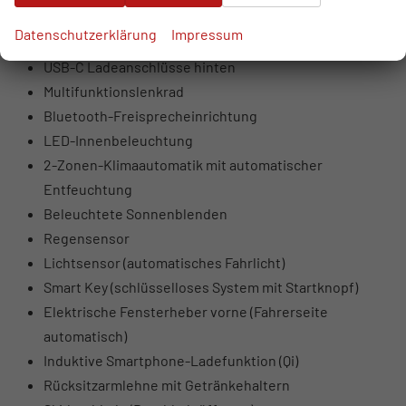
USB-Anschlüsse vorne (USB-A Daten + Laden, USB-C
Datenschutzerklärung
Impressum
Laden)
USB-C Ladeanschlüsse hinten
Multifunktionslenkrad
Bluetooth-Freisprecheinrichtung
LED-Innenbeleuchtung
2-Zonen-Klimaautomatik mit automatischer
Entfeuchtung
Beleuchtete Sonnenblenden
Regensensor
Lichtsensor (automatisches Fahrlicht)
Smart Key (schlüsselloses System mit Startknopf)
Elektrische Fensterheber vorne (Fahrerseite
automatisch)
Induktive Smartphone-Ladefunktion (Qi)
Rücksitzarmlehne mit Getränkehaltern