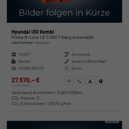
Hyundai i30 Kombi
Prime N-Line 1.6 T-GDi 7 Gang Automatik
sofort lieferbar
Neuwagen
Fahrzeugnr.
114977
Getriebe
Automatik
Kraftstoff
Benzin
Außenfarbe
Serenity White Pearl
Leistung
110 kW (150 PS)
Kilometerstand
50 km
27.570,– €
WhatsApp anfragen
Wir rufen Sie an
Fahrzeugexposé (PDF)
Fahrzeug parken
incl. 19% MwSt.
Verbrauch kombiniert:
5,80 l/100km
CO
-Klasse:
D
2
CO
-Emissionen:
129,00 g/km
2
ab 280,– € mtl.