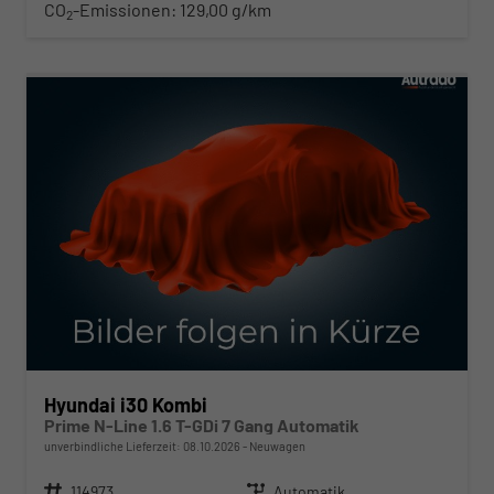
CO
-Emissionen:
129,00 g/km
2
ab 280,– € mtl.
Hyundai i30 Kombi
Prime N-Line 1.6 T-GDi 7 Gang Automatik
unverbindliche Lieferzeit:
08.10.2026
Neuwagen
Fahrzeugnr.
114973
Getriebe
Automatik