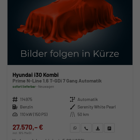
Hyundai i30 Kombi
Prime N-Line 1.6 T-GDi 7 Gang Automatik
sofort lieferbar
Neuwagen
Fahrzeugnr.
114975
Getriebe
Automatik
Kraftstoff
Benzin
Außenfarbe
Serenity White Pearl
Leistung
110 kW (150 PS)
Kilometerstand
50 km
27.570,– €
WhatsApp anfragen
Wir rufen Sie an
Fahrzeugexposé (PDF)
Fahrzeug parken
incl. 19% MwSt.