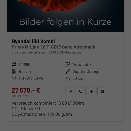
Hyundai i30 Kombi
Prime N-Line 1.6 T-GDi 7 Gang Automatik
unverbindliche Lieferzeit:
08.10.2026
Neuwagen
Fahrzeugnr.
114980
Getriebe
Automatik
Kraftstoff
Benzin
Außenfarbe
Jupiter Orange
Leistung
110 kW (150 PS)
Kilometerstand
50 km
27.570,– €
WhatsApp anfragen
Wir rufen Sie an
Fahrzeugexposé (PDF)
Fahrzeug parken
incl. 19% MwSt.
Verbrauch kombiniert:
5,80 l/100km
CO
-Klasse:
D
2
CO
-Emissionen:
129,00 g/km
2
ab 280,– € mtl.