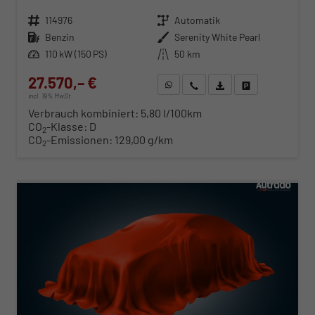
Fahrzeugnr.
114976
Getriebe
Automatik
Kraftstoff
Benzin
Außenfarbe
Serenity White Pearl
Leistung
110 kW (150 PS)
Kilometerstand
50 km
27.570,– €
WhatsApp anfragen
Wir rufen Sie an
Fahrzeugexposé (PDF)
Fahrzeug parken
incl. 19% MwSt.
Verbrauch kombiniert:
5,80 l/100km
CO
-Klasse:
D
2
CO
-Emissionen:
129,00 g/km
2
ab 280,– € mtl.