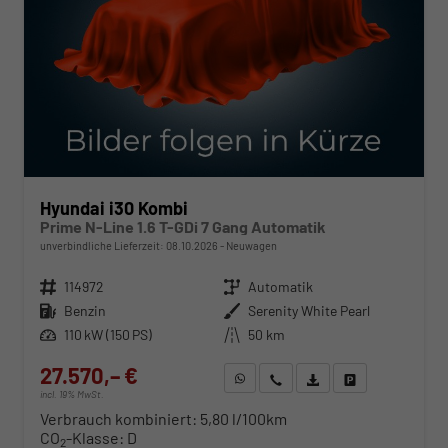
Hyundai i30 Kombi
Prime N-Line 1.6 T-GDi 7 Gang Automatik
unverbindliche Lieferzeit:
08.10.2026
Neuwagen
Fahrzeugnr.
114972
Getriebe
Automatik
Kraftstoff
Benzin
Außenfarbe
Serenity White Pearl
Leistung
110 kW (150 PS)
Kilometerstand
50 km
27.570,– €
WhatsApp anfragen
Wir rufen Sie an
Fahrzeugexposé (PDF)
Fahrzeug parken
incl. 19% MwSt.
Verbrauch kombiniert:
5,80 l/100km
CO
-Klasse:
D
2