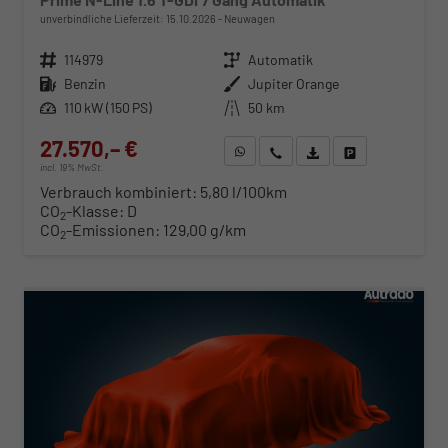
unverbindliche Lieferzeit:
15.10.2026
Neuwagen
Fahrzeugnr.
114979
Getriebe
Automatik
Kraftstoff
Benzin
Außenfarbe
Jupiter Orange
Leistung
110 kW (150 PS)
Kilometerstand
50 km
27.570,– €
WhatsApp anfragen
Wir rufen Sie an
Fahrzeugexposé (PDF)
Fahrzeug parken
incl. 19% MwSt.
Verbrauch kombiniert:
5,80 l/100km
CO
-Klasse:
D
2
CO
-Emissionen:
129,00 g/km
2
ab 280,– € mtl.