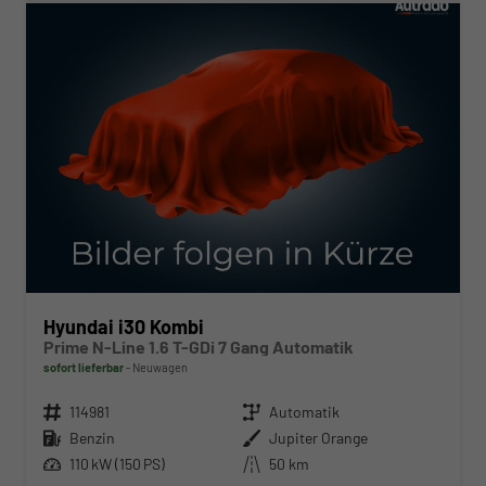
Hyundai i30 Kombi
Prime N-Line 1.6 T-GDi 7 Gang Automatik
sofort lieferbar
Neuwagen
Fahrzeugnr.
114981
Getriebe
Automatik
Kraftstoff
Benzin
Außenfarbe
Jupiter Orange
Leistung
110 kW (150 PS)
Kilometerstand
50 km