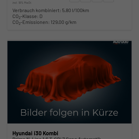
incl. 19% MwSt.
Verbrauch kombiniert:
5,80 l/100km
CO
-Klasse:
D
2
CO
-Emissionen:
129,00 g/km
2
ab 280,– € mtl.
Hyundai i30 Kombi
Prime N-Line 1.6 T-GDi 7 Gang Automatik