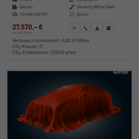
Kraftstoff
Benzin
Außenfarbe
Serenity White Pearl
Leistung
110 kW (150 PS)
Kilometerstand
50 km
27.570,– €
WhatsApp anfragen
Wir rufen Sie an
Fahrzeugexposé (PDF)
Fahrzeug parken
incl. 19% MwSt.
Verbrauch kombiniert:
5,80 l/100km
CO
-Klasse:
D
2
CO
-Emissionen:
129,00 g/km
2
ab 280,– € mtl.