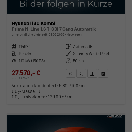
Hyundai i30 Kombi
Prime N-Line 1.6 T-GDi 7 Gang Automatik
unverbindliche Lieferzeit:
31.08.2026
Neuwagen
Fahrzeugnr.
114974
Getriebe
Automatik
Kraftstoff
Benzin
Außenfarbe
Serenity White Pearl
Leistung
110 kW (150 PS)
Kilometerstand
50 km
27.570,– €
WhatsApp anfragen
Wir rufen Sie an
Fahrzeugexposé (PDF)
Fahrzeug parken
incl. 19% MwSt.
Verbrauch kombiniert:
5,80 l/100km
CO
-Klasse:
D
2
CO
-Emissionen:
129,00 g/km
2
ab 280,– € mtl.