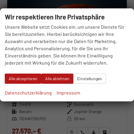
Wir respektieren Ihre Privatsphäre
Unsere Website setzt Cookies ein, um unsere Dienste für
Sie bereitzustellen. Hierbei berücksichtigen wir Ihre
Auswahl und verarbeiten nur die Daten für Marketing,
Analytics und Personalisierung, für die Sie uns Ihr
Einverständnis geben. Sie können Ihre Einwilligung
jederzeit mit Wirkung für die Zukunft widerrufen.
Alle akzeptieren
Alle ablehnen
Einstellungen
Hyundai i30 Kombi
Prime N-Line 1.6 T-GDi 7 Gang Automatik
Datenschutzerklärung
Impressum
unverbindliche Lieferzeit:
15.10.2026
Neuwagen
Fahrzeugnr.
114978
Getriebe
Automatik
Kraftstoff
Benzin
Außenfarbe
Jupiter Orange
Leistung
110 kW (150 PS)
Kilometerstand
50 km
27.570,– €
WhatsApp anfragen
Wir rufen Sie an
Fahrzeugexposé (PDF)
Fahrzeug parken