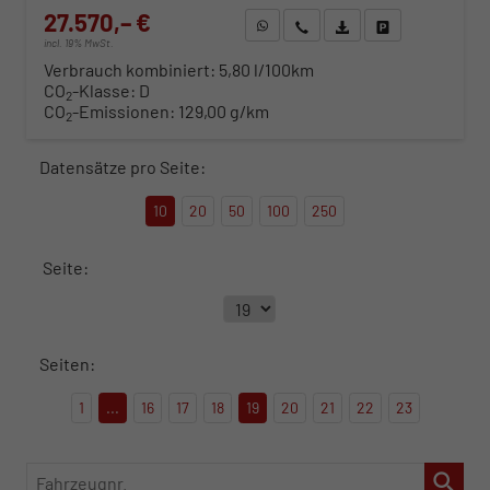
27.570,– €
WhatsApp anfragen
Wir rufen Sie an
Fahrzeugexposé (PDF)
Fahrzeug parken
incl. 19% MwSt.
Verbrauch kombiniert:
5,80 l/100km
CO
-Klasse:
D
2
CO
-Emissionen:
129,00 g/km
2
Datensätze pro Seite:
10
20
50
100
250
Seite:
Seiten:
1
...
16
17
18
19
20
21
22
23
Fahrzeugnr.