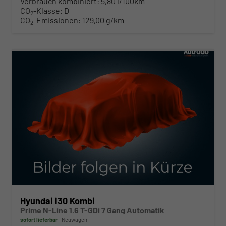
Verbrauch kombiniert:
5,80 l/100km
CO
-Klasse:
D
2
CO
-Emissionen:
129,00 g/km
2
ab 280,– € mtl.
Hyundai i30 Kombi
Prime N-Line 1.6 T-GDi 7 Gang Automatik
sofort lieferbar
Neuwagen