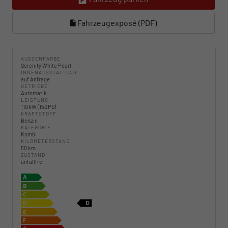
Fahrzeugexposé (PDF)
AUSSENFARBE
Serenity White Pearl
INNENAUSSTATTUNG
auf Anfrage
GETRIEBE
Automatik
LEISTUNG
110 kW (150 PS)
KRAFTSTOFF
Benzin
KATEGORIE
Kombi
KILOMETERSTAND
50 km
ZUSTAND
unfallfrei