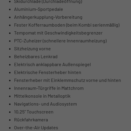
Skidurchlade (Durchladeöffnung)
Aluminium-Sportpedale
Anhängerkupplung-Vorbereitung
Fester Kofferraumboden (beim Kombi serienmäßig)
Tempomat mit Geschwindigkeitsbegrenzer
PTC-Zuheizer (schnellere Innenraumheizung)
Sitzheizung vorne
Beheizbares Lenkrad
Elektrisch anklappbare Außenspiegel
Elektrische Fensterheber hinten
Fensterheber mit Einklemmschutz vorne und hinten
Innenraum-Türgriffe in Mattchrom
Mittelkonsole in Metalloptik
Navigations- und Audiosystem
10,25" Touchscreen
Rückfahrkamera
Over-the-Air Updates