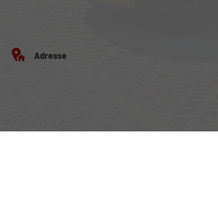
Adresse
Egerlandstrasse 42
84513 Töging am Inn
Öffnungszeiten