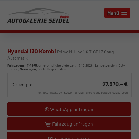
Menü
Hyundai i30 Kombi
Prime N-Line 1.6 T-GDi 7 Gang
Automatik
Fahrzeugnr.
:
114975
, unverbindliche Lieferzeit:
17.10.2026
, Landesversion: EU -
Europa,
Neuwagen
, Zentrallager (extern)
27.570,– €
Gesamtpreis
incl. 19% MwSt., den Kosten für Überführung und Zulassungspapieren
WhatsApp anfragen
Fahrzeug anfragen
Fahrzeug parken