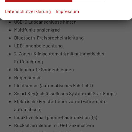
USB-Anschlüsse vorne (USB-A Daten + Laden, USB-C
Datenschutzerklärung
Impressum
Laden)
USB-C Ladeanschlüsse hinten
Multifunktionslenkrad
Bluetooth-Freisprecheinrichtung
LED-Innenbeleuchtung
2-Zonen-Klimaautomatik mit automatischer
Entfeuchtung
Beleuchtete Sonnenblenden
Regensensor
Lichtsensor (automatisches Fahrlicht)
Smart Key (schlüsselloses System mit Startknopf)
Elektrische Fensterheber vorne (Fahrerseite
automatisch)
Induktive Smartphone-Ladefunktion (Qi)
Rücksitzarmlehne mit Getränkehaltern