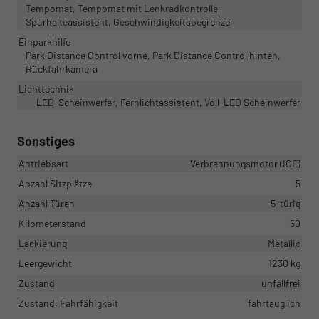
Tempomat, Tempomat mit Lenkradkontrolle,
Spurhalteassistent, Geschwindigkeitsbegrenzer
Einparkhilfe
Park Distance Control vorne, Park Distance Control hinten,
Rückfahrkamera
Lichttechnik
LED-Scheinwerfer, Fernlichtassistent, Voll-LED Scheinwerfer
Sonstiges
Antriebsart
Verbrennungsmotor (ICE)
Anzahl Sitzplätze
5
Anzahl Türen
5-türig
Kilometerstand
50
Lackierung
Metallic
Leergewicht
1230 kg
Zustand
unfallfrei
Zustand, Fahrfähigkeit
fahrtauglich