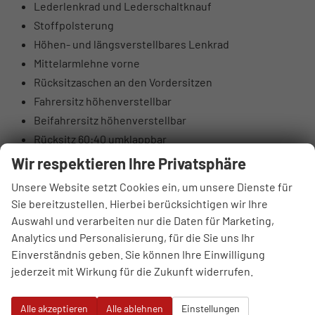
Lederlenkrad und Lederschaltknauf
Stoffpolsterung
Höhen- und längsverstellbares Lenkrad
Mittelarmlehne vorne
Rücksitzaschen an den Vordersitzen
Fahrersitz höhenverstellbar
Beifahrersitz höhenverstellbar
Rücksitz 60:40 umklappbar
Elektrische Lendenwirbelstütze Fahrerseite
Wir respektieren Ihre Privatsphäre
Oberschenkelauflage Fahrerseite
Unsere Website setzt Cookies ein, um unsere Dienste für
Luftausströmer hinten
Sie bereitzustellen. Hierbei berücksichtigen wir Ihre
Brillenfach
Auswahl und verarbeiten nur die Daten für Marketing,
Automatisch abblendender Innenspiegel
Analytics und Personalisierung, für die Sie uns Ihr
10,25" digitales Kombiinstrument
Einverständnis geben. Sie können Ihre Einwilligung
jederzeit mit Wirkung für die Zukunft widerrufen.
DAB+ Digitalradio
4 Lautsprecher (2 vorne, 2 hinten)
Alle akzeptieren
Alle ablehnen
Einstellungen
Hochtöner vorne (insgesamt 6 Lautsprecher)