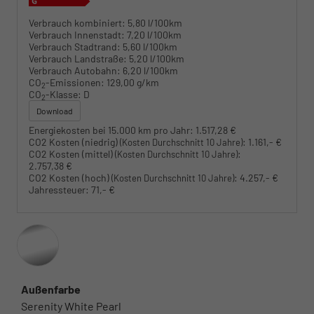
Verbrauch kombiniert:
5,80 l/100km
Verbrauch Innenstadt:
7,20 l/100km
Verbrauch Stadtrand:
5,60 l/100km
Verbrauch Landstraße:
5,20 l/100km
Verbrauch Autobahn:
6,20 l/100km
CO
-Emissionen:
129,00 g/km
2
CO
-Klasse:
D
2
Download
Energiekosten bei 15.000 km pro Jahr:
1.517,28 €
CO2 Kosten (niedrig)
:
1.161,- €
(Kosten Durchschnitt 10 Jahre)
CO2 Kosten (mittel)
:
(Kosten Durchschnitt 10 Jahre)
2.757,38 €
CO2 Kosten (hoch)
:
4.257,- €
(Kosten Durchschnitt 10 Jahre)
Jahressteuer:
71,- €
Außenfarbe
Serenity White Pearl