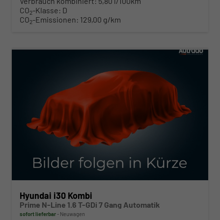
Verbrauch kombiniert:
5,80 l/100km
CO
-Klasse:
D
2
CO
-Emissionen:
129,00 g/km
2
ab 280,– € mtl.
Hyundai i30 Kombi
Prime N-Line 1.6 T-GDi 7 Gang Automatik
sofort lieferbar
Neuwagen