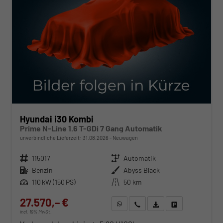
Hyundai i30 Kombi
Prime N-Line 1.6 T-GDi 7 Gang Automatik
unverbindliche Lieferzeit:
31.08.2026
Neuwagen
Fahrzeugnr.
115017
Getriebe
Automatik
Kraftstoff
Benzin
Außenfarbe
Abyss Black
Leistung
110 kW (150 PS)
Kilometerstand
50 km
27.570,– €
WhatsApp anfragen
Wir rufen Sie an
Fahrzeugexposé (PDF)
Fahrzeug parken
incl. 19% MwSt.