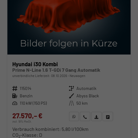
Hyundai i30 Kombi
Prime N-Line 1.6 T-GDi 7 Gang Automatik
unverbindliche Lieferzeit:
08.10.2026
Neuwagen
Fahrzeugnr.
115014
Getriebe
Automatik
Kraftstoff
Benzin
Außenfarbe
Abyss Black
Leistung
110 kW (150 PS)
Kilometerstand
50 km
27.570,– €
WhatsApp anfragen
Wir rufen Sie an
Fahrzeugexposé (PDF)
Fahrzeug parken
incl. 19% MwSt.
Verbrauch kombiniert:
5,80 l/100km
CO
-Klasse:
D
2