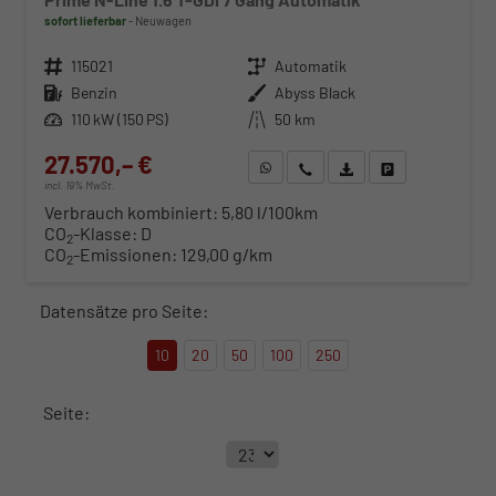
sofort lieferbar
Neuwagen
Fahrzeugnr.
115021
Getriebe
Automatik
Kraftstoff
Benzin
Außenfarbe
Abyss Black
Leistung
110 kW (150 PS)
Kilometerstand
50 km
27.570,– €
WhatsApp anfragen
Wir rufen Sie an
Fahrzeugexposé (PDF)
Fahrzeug parken
incl. 19% MwSt.
Verbrauch kombiniert:
5,80 l/100km
CO
-Klasse:
D
2
CO
-Emissionen:
129,00 g/km
2
Datensätze pro Seite:
10
20
50
100
250
Seite: