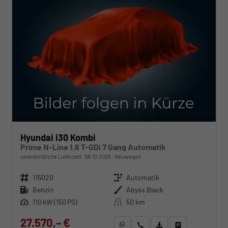
Hyundai i30 Kombi
Prime N-Line 1.6 T-GDi 7 Gang Automatik
unverbindliche Lieferzeit:
08.10.2026
Neuwagen
Fahrzeugnr.
115020
Getriebe
Automatik
Kraftstoff
Benzin
Außenfarbe
Abyss Black
Leistung
110 kW (150 PS)
Kilometerstand
50 km
27.570,– €
WhatsApp anfragen
Wir rufen Sie an
Fahrzeugexposé (PDF)
Fahrzeug parken