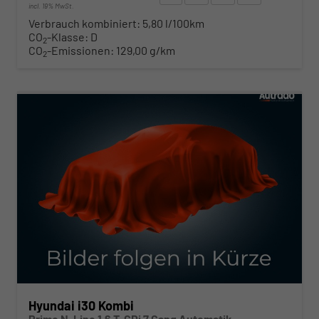
incl. 19% MwSt.
Verbrauch kombiniert:
5,80 l/100km
CO
-Klasse:
D
2
CO
-Emissionen:
129,00 g/km
2
ab 280,– € mtl.
Hyundai i30 Kombi
Prime N-Line 1.6 T-GDi 7 Gang Automatik