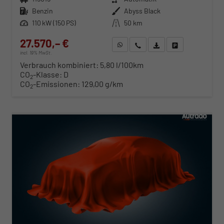
Kraftstoff
Benzin
Außenfarbe
Abyss Black
Leistung
110 kW (150 PS)
Kilometerstand
50 km
27.570,– €
WhatsApp anfragen
Wir rufen Sie an
Fahrzeugexposé (PDF)
Fahrzeug parken
incl. 19% MwSt.
Verbrauch kombiniert:
5,80 l/100km
CO
-Klasse:
D
2
CO
-Emissionen:
129,00 g/km
2
ab 280,– € mtl.