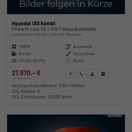
Hyundai i30 Kombi
Prime N-Line 1.6 T-GDi 7 Gang Automatik
unverbindliche Lieferzeit:
31.08.2026
Neuwagen
Fahrzeugnr.
115016
Getriebe
Automatik
Kraftstoff
Benzin
Außenfarbe
Abyss Black
Leistung
110 kW (150 PS)
Kilometerstand
50 km
27.570,– €
WhatsApp anfragen
Wir rufen Sie an
Fahrzeugexposé (PDF)
Fahrzeug parken
incl. 19% MwSt.
Verbrauch kombiniert:
5,80 l/100km
CO
-Klasse:
D
2
CO
-Emissionen:
129,00 g/km
2
ab 280,– € mtl.