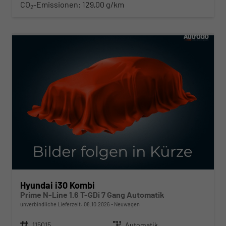
CO
-Emissionen:
129,00 g/km
2
ab 280,– € mtl.
Hyundai i30 Kombi
Prime N-Line 1.6 T-GDi 7 Gang Automatik
unverbindliche Lieferzeit:
08.10.2026
Neuwagen
Fahrzeugnr.
115015
Getriebe
Automatik