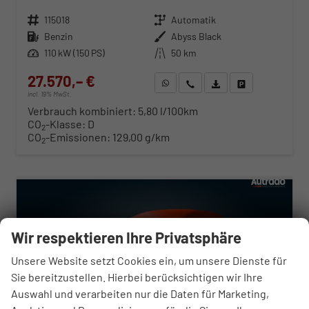
Fahrzeugnr.
115018
Getriebe
Automatik
Kraftstoff
Benzin
Außenfarbe
Abyss Black
Leistung
110 kW (150 PS)
Kilometerstand
50 km
27.570,– €
WhatsApp anfragen
Wir rufen Sie an
Fahrzeugexposé (PDF)
Fahrzeug parken
incl. 19% MwSt.
Verbrauch kombiniert:
5,80 l/100km
CO
-Klasse:
D
2
CO
-Emissionen:
129,00 g/km
2
ab 280,– € mtl.
Wir respektieren Ihre Privatsphäre
Unsere Website setzt Cookies ein, um unsere Dienste für
Sie bereitzustellen. Hierbei berücksichtigen wir Ihre
Auswahl und verarbeiten nur die Daten für Marketing,