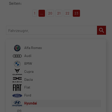
Seiten:
1
...
20
21
22
23
Fahrzeugnr.
Alfa Romeo
Audi
BMW
Cupra
Dacia
Fiat
Ford
Hyundai
i20