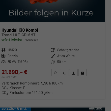
Hyundai i30 Kombi
Trend 1.0 T-GDi 6MT
sofort lieferbar
Neuwagen
Fahrzeugnr.
118120
Getriebe
Schaltgetriebe
Kraftstoff
Benzin
Außenfarbe
Atlas White
Leistung
85 kW (116 PS)
Kilometerstand
50 km
21.690,– €
WhatsApp anfragen
Wir rufen Sie an
Fahrzeugexposé (PDF)
Fahrzeug parken
incl. 19% MwSt.
Verbrauch kombiniert:
5,90 l/100km
CO
-Klasse:
D
2
CO
-Emissionen:
134,00 g/km
2
ab 225,– € mtl.