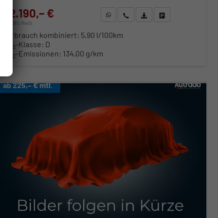
22.190,– €
WhatsApp anfragen
Wir rufen Sie an
Fahrzeugexposé (PDF)
Fahrzeug parken
incl. 19% MwSt.
Verbrauch kombiniert:
5,90 l/100km
CO
-Klasse:
D
2
CO
-Emissionen:
134,00 g/km
2
ab 225,– € mtl.