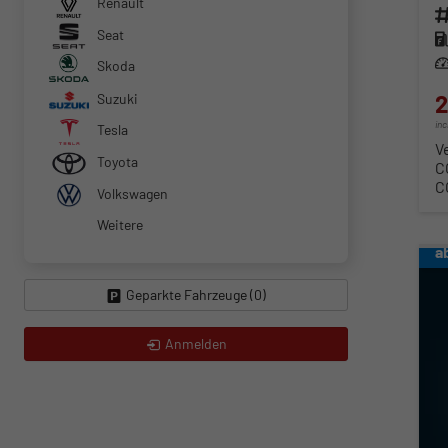
Renault
Fahr
Seat
Kra
Lei
Skoda
2
Suzuki
in
Tesla
V
Toyota
C
C
Volkswagen
Weitere
a
Geparkte Fahrzeuge (
0
)
Anmelden