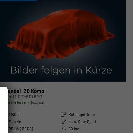
Hyundai i30 Kombi
Trend 1.0 T-GDi 6MT
sofort lieferbar
Neuwagen
Fahrzeugnr.
118092
Getriebe
Schaltgetriebe
Kraftstoff
Benzin
Außenfarbe
Meta Blue Pearl
Leistung
85 kW (116 PS)
Kilometerstand
50 km