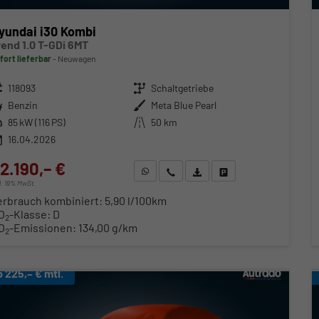
yundai i30 Kombi
rend 1.0 T-GDi 6MT
fort lieferbar
Neuwagen
zeugnr.
118093
Getriebe
Schaltgetriebe
ftstoff
Benzin
Außenfarbe
Meta Blue Pearl
stung
85 kW (116 PS)
Kilometerstand
50 km
16.04.2026
2.190,– €
WhatsApp anfragen
Wir rufen Sie an
Fahrzeugexposé (PDF)
Fahrzeug parken
cl. 19% MwSt.
erbrauch kombiniert:
5,90 l/100km
O
-Klasse:
D
2
O
-Emissionen:
134,00 g/km
2
b 225,– € mtl.