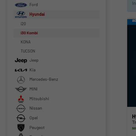
I
Ford
Hyundai
a
i20
i30 Kombi
KONA
TUCSON
Jeep
Kia
Mercedes-Benz
MINI
Mitsubishi
Nissan
H
Opel
T
Peugeot
so