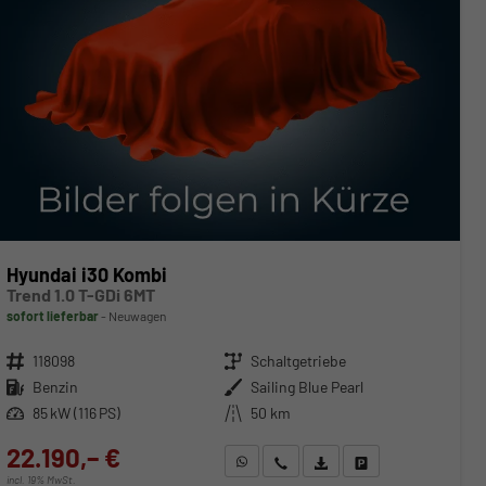
Hyundai i30 Kombi
Trend 1.0 T-GDi 6MT
sofort lieferbar
Neuwagen
Fahrzeugnr.
118098
Getriebe
Schaltgetriebe
Kraftstoff
Benzin
Außenfarbe
Sailing Blue Pearl
Leistung
85 kW (116 PS)
Kilometerstand
50 km
22.190,– €
WhatsApp anfragen
Wir rufen Sie an
Fahrzeugexposé (PDF)
Fahrzeug parken
incl. 19% MwSt.