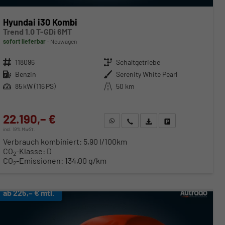
Hyundai i30 Kombi
Trend 1.0 T-GDi 6MT
sofort lieferbar
Neuwagen
Fahrzeugnr.
118096
Getriebe
Schaltgetriebe
Kraftstoff
Benzin
Außenfarbe
Serenity White Pearl
Leistung
85 kW (116 PS)
Kilometerstand
50 km
22.190,– €
WhatsApp anfragen
Wir rufen Sie an
Fahrzeugexposé (PDF)
Fahrzeug parken
incl. 19% MwSt.
Verbrauch kombiniert:
5,90 l/100km
CO
-Klasse:
D
2
CO
-Emissionen:
134,00 g/km
2
ab 225,– € mtl.