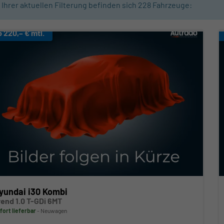
n Ihrer aktuellen Filterung befinden sich
228
Fahrzeuge:
b 220,– € mtl.
yundai i30 Kombi
rend 1.0 T-GDi 6MT
fort lieferbar
Neuwagen