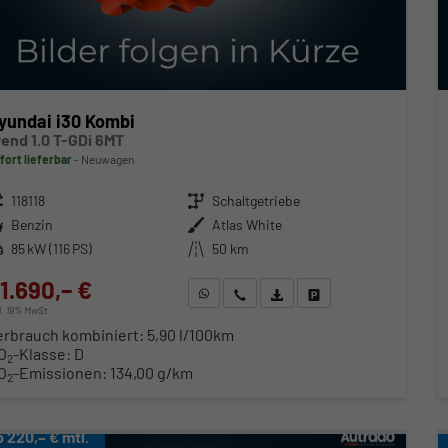
yundai i30 Kombi
rend 1.0 T-GDi 6MT
fort lieferbar
Neuwagen
zeugnr.
118118
Getriebe
Schaltgetriebe
ftstoff
Benzin
Außenfarbe
Atlas White
stung
85 kW (116 PS)
Kilometerstand
50 km
1.690,– €
WhatsApp anfragen
Wir rufen Sie an
Fahrzeugexposé (PDF)
Fahrzeug parken
cl. 19% MwSt.
erbrauch kombiniert:
5,90 l/100km
O
-Klasse:
D
2
O
-Emissionen:
134,00 g/km
2
b 220,– € mtl.