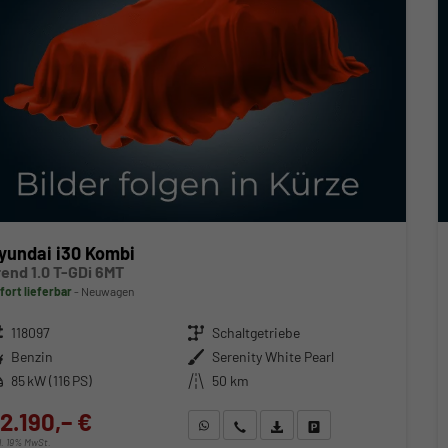
yundai i30 Kombi
rend 1.0 T-GDi 6MT
fort lieferbar
Neuwagen
zeugnr.
118097
Getriebe
Schaltgetriebe
ftstoff
Benzin
Außenfarbe
Serenity White Pearl
stung
85 kW (116 PS)
Kilometerstand
50 km
2.190,– €
WhatsApp anfragen
Wir rufen Sie an
Fahrzeugexposé (PDF)
Fahrzeug parken
cl. 19% MwSt.