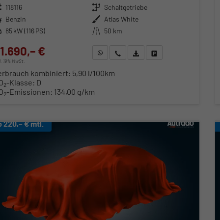
zeugnr.
118116
Getriebe
Schaltgetriebe
ftstoff
Benzin
Außenfarbe
Atlas White
stung
85 kW (116 PS)
Kilometerstand
50 km
1.690,– €
WhatsApp anfragen
Wir rufen Sie an
Fahrzeugexposé (PDF)
Fahrzeug parken
cl. 19% MwSt.
erbrauch kombiniert:
5,90 l/100km
O
-Klasse:
D
2
O
-Emissionen:
134,00 g/km
2
b 220,– € mtl.