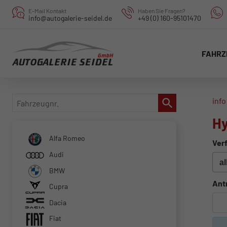
E-Mail Kontakt
Haben Sie Fragen?
info@autogalerie-seidel.de
+49 (0) 160-95101470
FAHRZ
Fahrzeugnr.
info
Hy
Alfa Romeo
Verf
Audi
BMW
Ant
Cupra
Dacia
Fiat