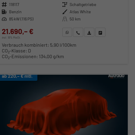
Fahrzeugnr.
118117
Getriebe
Schaltgetriebe
Kraftstoff
Benzin
Außenfarbe
Atlas White
Leistung
85 kW (116 PS)
Kilometerstand
50 km
21.690,– €
WhatsApp anfragen
Wir rufen Sie an
Fahrzeugexposé (PDF)
Fahrzeug parken
incl. 19% MwSt.
Verbrauch kombiniert:
5,90 l/100km
CO
-Klasse:
D
2
CO
-Emissionen:
134,00 g/km
2
ab 220,– € mtl.