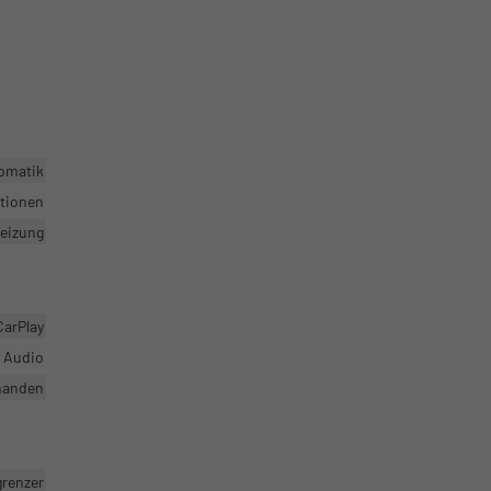
omatik
ktionen
heizung
CarPlay
r Audio
handen
grenzer