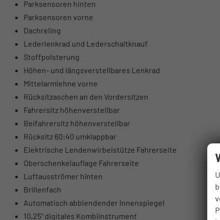
Parksensoren hinten
Parksensoren vorne
Dachreling
Lederlenkrad und Lederschaltknauf
Stoffpolsterung
Höhen- und längsverstellbares Lenkrad
Mittelarmlehne vorne
Rücksitzaschen an den Vordersitzen
Fahrersitz höhenverstellbar
Beifahrersitz höhenverstellbar
Rücksitz 60:40 umklappbar
Elektrische Lendenwirbelstütze Fahrerseite
Oberschenkelauflage Fahrerseite
U
Luftausströmer hinten
b
Brillenfach
v
Automatisch abblendender Innenspiegel
P
10,25" digitales Kombiinstrument