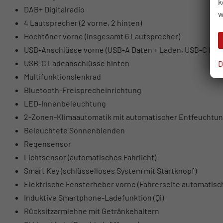
k
DAB+ Digitalradio
w
4 Lautsprecher (2 vorne, 2 hinten)
Hochtöner vorne (insgesamt 6 Lautsprecher)
USB-Anschlüsse vorne (USB-A Daten + Laden, USB-C Lad
USB-C Ladeanschlüsse hinten
D
Multifunktionslenkrad
Bluetooth-Freisprecheinrichtung
LED-Innenbeleuchtung
2-Zonen-Klimaautomatik mit automatischer Entfeuchtu
Beleuchtete Sonnenblenden
Regensensor
Lichtsensor (automatisches Fahrlicht)
Smart Key (schlüsselloses System mit Startknopf)
Elektrische Fensterheber vorne (Fahrerseite automatisc
Induktive Smartphone-Ladefunktion (Qi)
Rücksitzarmlehne mit Getränkehaltern