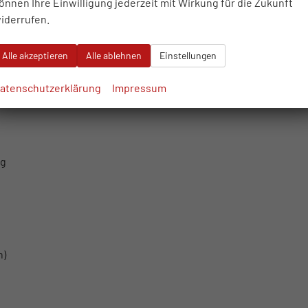
önnen Ihre Einwilligung jederzeit mit Wirkung für die Zukunft
iderrufen.
Alle akzeptieren
Alle ablehnen
Einstellungen
en)
atenschutzerklärung
Impressum
ng
h)