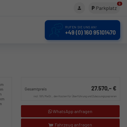
0
Parkplatz
RUFEN SIE UNS AN!
+49 (0) 160 95101470
km
27.570,– €
Gesamtpreis
km
m
incl. 19% MwSt., den Kosten für Überführung und Zulassungspapieren
0km
km
WhatsApp anfragen
Fahrzeug anfragen