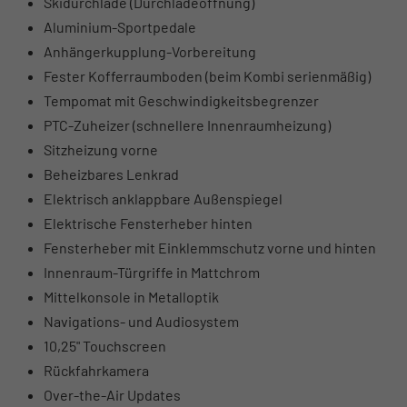
Skidurchlade (Durchladeöffnung)
Aluminium-Sportpedale
Anhängerkupplung-Vorbereitung
Fester Kofferraumboden (beim Kombi serienmäßig)
Tempomat mit Geschwindigkeitsbegrenzer
PTC-Zuheizer (schnellere Innenraumheizung)
Sitzheizung vorne
Beheizbares Lenkrad
Elektrisch anklappbare Außenspiegel
Elektrische Fensterheber hinten
Fensterheber mit Einklemmschutz vorne und hinten
Innenraum-Türgriffe in Mattchrom
Mittelkonsole in Metalloptik
Navigations- und Audiosystem
10,25" Touchscreen
Rückfahrkamera
Over-the-Air Updates