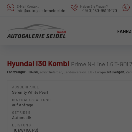
E-Mail Kontakt
Haben Sie Fragen?
info@autogalerie-seidel.de
+49 (0) 160-95101470
FAHRZ
Hyundai i30 Kombi
Prime N-Line 1.6 T-GDi 
Fahrzeugnr.
:
114976
,
sofort lieferbar
, Landesversion: EU - Europa,
Neuwagen
, Zen
AUSSENFARBE
Serenity White Pearl
INNENAUSSTATTUNG
auf Anfrage
GETRIEBE
Automatik
LEISTUNG
110 kW (150 PS)