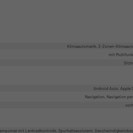
Klimaautomatik, 2-Zonen-Klimaaut
mit Multifun
Sitz
Android Auto, Apple 
Navigation, Navigation pe
vor
mpomat mit Lenkradkontrolle, Spurhalteassistent, Geschwindigkeitsbe