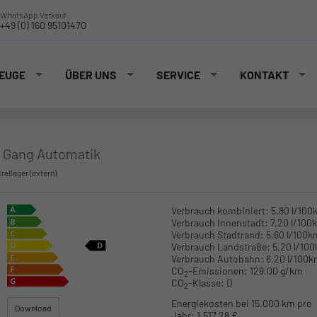
WhatsApp Verkauf
+49 (0) 160 95101470
EUGE
ÜBER UNS
SERVICE
KONTAKT
7 Gang Automatik
trallager (extern)
Verbrauch kombiniert:
5,80 l/100
Verbrauch Innenstadt:
7,20 l/100
Verbrauch Stadtrand:
5,60 l/100k
Verbrauch Landstraße:
5,20 l/10
Verbrauch Autobahn:
6,20 l/100
CO
-Emissionen:
129,00 g/km
2
CO
-Klasse:
D
2
Energiekosten bei 15.000 km pro
Download
Jahr:
1.517,28 €