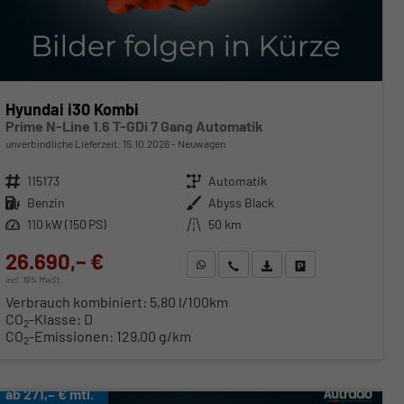
Hyundai i30 Kombi
Prime N-Line 1.6 T-GDi 7 Gang Automatik
unverbindliche Lieferzeit:
15.10.2026
Neuwagen
Fahrzeugnr.
115173
Getriebe
Automatik
Kraftstoff
Benzin
Außenfarbe
Abyss Black
Leistung
110 kW (150 PS)
Kilometerstand
50 km
26.690,– €
WhatsApp anfragen
Wir rufen Sie an
Fahrzeugexposé (PDF)
Fahrzeug parken
incl. 19% MwSt.
Verbrauch kombiniert:
5,80 l/100km
CO
-Klasse:
D
2
CO
-Emissionen:
129,00 g/km
2
ab 271,– € mtl.