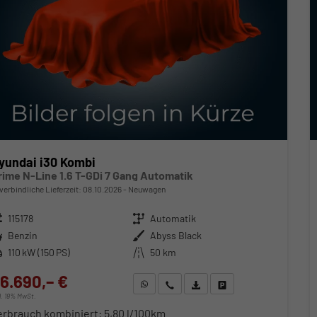
yundai i30 Kombi
rime N-Line 1.6 T-GDi 7 Gang Automatik
verbindliche Lieferzeit:
08.10.2026
Neuwagen
zeugnr.
115178
Getriebe
Automatik
ftstoff
Benzin
Außenfarbe
Abyss Black
stung
110 kW (150 PS)
Kilometerstand
50 km
6.690,– €
WhatsApp anfragen
Wir rufen Sie an
Fahrzeugexposé (PDF)
Fahrzeug parken
cl. 19% MwSt.
erbrauch kombiniert:
5,80 l/100km