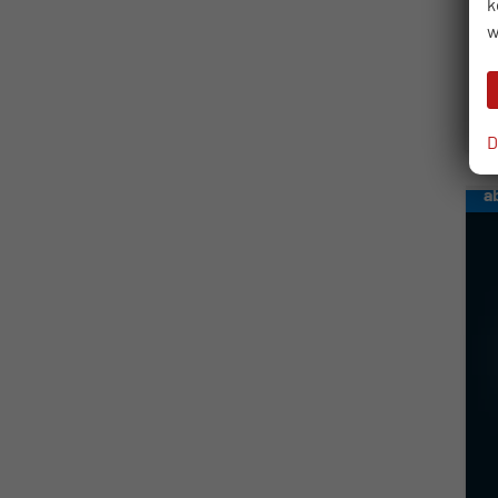
k
2
w
in
V
C
C
D
a