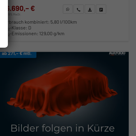
26.690,– €
WhatsApp anfragen
Wir rufen Sie an
Fahrzeugexposé (PDF)
Fahrzeug parken
incl. 19% MwSt.
Verbrauch kombiniert:
5,80 l/100km
CO
-Klasse:
D
2
CO
-Emissionen:
129,00 g/km
2
ab 271,– € mtl.