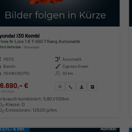
yundai i30 Kombi
rime N-Line 1.6 T-GDi 7 Gang Automatik
fort lieferbar
Neuwagen
zeugnr.
115172
Getriebe
Automatik
ftstoff
Benzin
Außenfarbe
Cypress Green
stung
110 kW (150 PS)
Kilometerstand
50 km
6.690,– €
WhatsApp anfragen
Wir rufen Sie an
Fahrzeugexposé (PDF)
Fahrzeug parken
cl. 19% MwSt.
erbrauch kombiniert:
5,80 l/100km
O
-Klasse:
D
2
O
-Emissionen:
129,00 g/km
2
b 271,– € mtl.