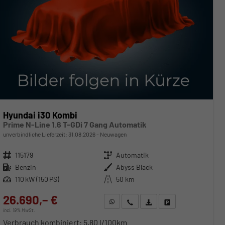
Hyundai i30 Kombi
Prime N-Line 1.6 T-GDi 7 Gang Automatik
unverbindliche Lieferzeit:
31.08.2026
Neuwagen
Fahrzeugnr.
115179
Getriebe
Automatik
Kraftstoff
Benzin
Außenfarbe
Abyss Black
Leistung
110 kW (150 PS)
Kilometerstand
50 km
26.690,– €
WhatsApp anfragen
Wir rufen Sie an
Fahrzeugexposé (PDF)
Fahrzeug parken
incl. 19% MwSt.
Verbrauch kombiniert:
5,80 l/100km