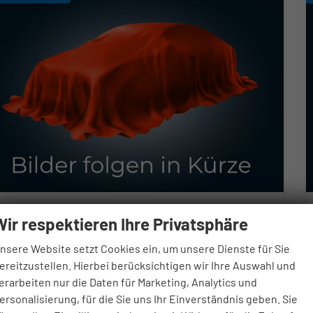
yundai i30 Kombi
Wir respektieren Ihre Privatsphäre
rime N-Line 1.6 T-GDi 7 Gang Automatik
verbindliche Lieferzeit:
15.10.2026
Neuwagen
nsere Website setzt Cookies ein, um unsere Dienste für Sie
ereitzustellen. Hierbei berücksichtigen wir Ihre Auswahl und
zeugnr.
115174
Getriebe
Automatik
erarbeiten nur die Daten für Marketing, Analytics und
ftstoff
Benzin
Außenfarbe
Abyss Black
ersonalisierung, für die Sie uns Ihr Einverständnis geben. Sie
stung
110 kW (150 PS)
Kilometerstand
50 km