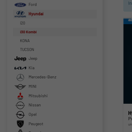
I
Ford
Hyundai
a
i20
i30 Kombi
KONA
TUCSON
Jeep
Kia
Mercedes-Benz
MINI
Mitsubishi
Nissan
H
Opel
P
Peugeot
un