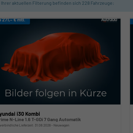
n Ihrer aktuellen Filterung befinden sich
228
Fahrzeuge:
b 271,– € mtl.
yundai i30 Kombi
rime N-Line 1.6 T-GDi 7 Gang Automatik
verbindliche Lieferzeit:
31.08.2026
Neuwagen