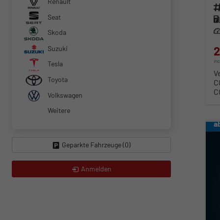
Renault
Fahr
Seat
Kra
Lei
Skoda
2
Suzuki
in
Tesla
V
Toyota
C
C
Volkswagen
Weitere
a
Geparkte Fahrzeuge (
0
)
Anmelden