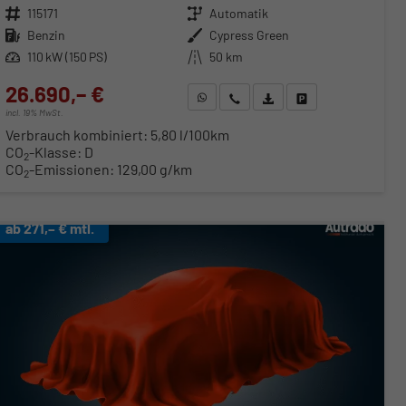
Fahrzeugnr.
115171
Getriebe
Automatik
Kraftstoff
Benzin
Außenfarbe
Cypress Green
Leistung
110 kW (150 PS)
Kilometerstand
50 km
26.690,– €
WhatsApp anfragen
Wir rufen Sie an
Fahrzeugexposé (PDF)
Fahrzeug parken
incl. 19% MwSt.
Verbrauch kombiniert:
5,80 l/100km
CO
-Klasse:
D
2
CO
-Emissionen:
129,00 g/km
2
ab 271,– € mtl.