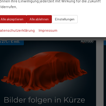
önnen Ihre Einwilligung jederzeit mit Wirkung für die Zukunft
6.690,– €
iderrufen.
WhatsApp anfragen
Wir rufen Sie an
Fahrzeugexposé (PDF)
Fahrzeug parken
cl. 19% MwSt.
erbrauch kombiniert:
5,80 l/100km
Alle akzeptieren
Alle ablehnen
Einstellungen
O
-Klasse:
D
2
O
-Emissionen:
129,00 g/km
2
atenschutzerklärung
Impressum
b 271,– € mtl.