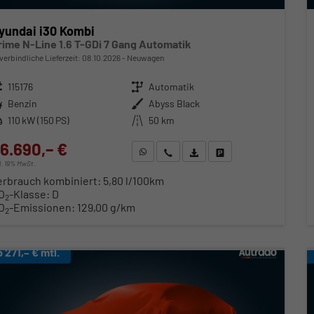
yundai i30 Kombi
rime N-Line 1.6 T-GDi 7 Gang Automatik
verbindliche Lieferzeit:
08.10.2026
Neuwagen
zeugnr.
115176
Getriebe
Automatik
ftstoff
Benzin
Außenfarbe
Abyss Black
stung
110 kW (150 PS)
Kilometerstand
50 km
6.690,– €
WhatsApp anfragen
Wir rufen Sie an
Fahrzeugexposé (PDF)
Fahrzeug parken
cl. 19% MwSt.
erbrauch kombiniert:
5,80 l/100km
O
-Klasse:
D
2
O
-Emissionen:
129,00 g/km
2
b 271,– € mtl.