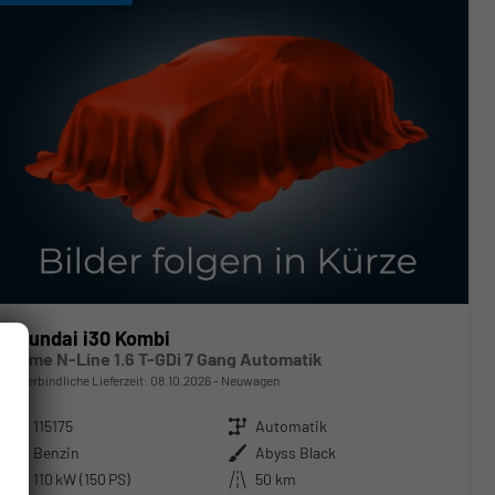
Hyundai i30 Kombi
Prime N-Line 1.6 T-GDi 7 Gang Automatik
unverbindliche Lieferzeit:
08.10.2026
Neuwagen
Fahrzeugnr.
115175
Getriebe
Automatik
Kraftstoff
Benzin
Außenfarbe
Abyss Black
Leistung
110 kW (150 PS)
Kilometerstand
50 km