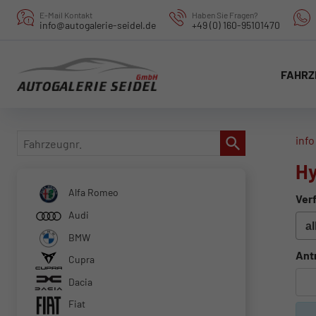
E-Mail Kontakt
Haben Sie Fragen?
info@autogalerie-seidel.de
+49 (0) 160-95101470
FAHRZ
Fahrzeugnr.
info
Hy
Alfa Romeo
Verf
Audi
BMW
Ant
Cupra
Dacia
Fiat