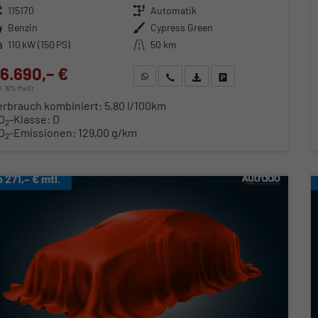
zeugnr.
115170
Getriebe
Automatik
ftstoff
Benzin
Außenfarbe
Cypress Green
stung
110 kW (150 PS)
Kilometerstand
50 km
6.690,– €
WhatsApp anfragen
Wir rufen Sie an
Fahrzeugexposé (PDF)
Fahrzeug parken
cl. 19% MwSt.
erbrauch kombiniert:
5,80 l/100km
O
-Klasse:
D
2
O
-Emissionen:
129,00 g/km
2
b 271,– € mtl.