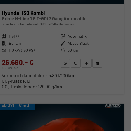
Hyundai i30 Kombi
Prime N-Line 1.6 T-GDi 7 Gang Automatik
unverbindliche Lieferzeit:
08.10.2026
Neuwagen
Fahrzeugnr.
115177
Getriebe
Automatik
Kraftstoff
Benzin
Außenfarbe
Abyss Black
Leistung
110 kW (150 PS)
Kilometerstand
50 km
26.690,– €
WhatsApp anfragen
Wir rufen Sie an
Fahrzeugexposé (PDF)
Fahrzeug parken
incl. 19% MwSt.
Verbrauch kombiniert:
5,80 l/100km
CO
-Klasse:
D
2
CO
-Emissionen:
129,00 g/km
2
ab 271,– € mtl.