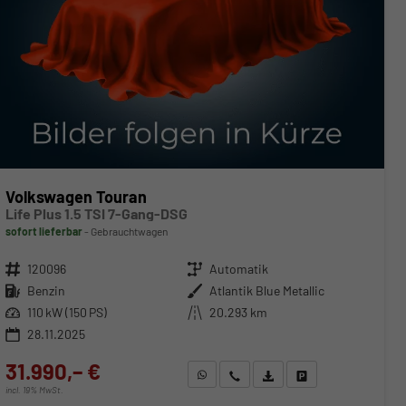
Volkswagen Touran
Life Plus 1.5 TSI 7-Gang-DSG
sofort lieferbar
Gebrauchtwagen
Fahrzeugnr.
120096
Getriebe
Automatik
Kraftstoff
Benzin
Außenfarbe
Atlantik Blue Metallic
Leistung
110 kW (150 PS)
Kilometerstand
20.293 km
28.11.2025
31.990,– €
WhatsApp anfragen
Wir rufen Sie an
Fahrzeugexposé (PDF)
Fahrzeug parken
incl. 19% MwSt.