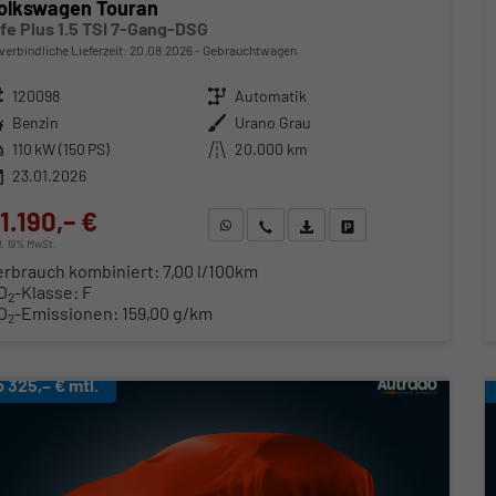
olkswagen Touran
ife Plus 1.5 TSI 7-Gang-DSG
verbindliche Lieferzeit:
20.08.2026
Gebrauchtwagen
zeugnr.
120098
Getriebe
Automatik
ftstoff
Benzin
Außenfarbe
Urano Grau
stung
110 kW (150 PS)
Kilometerstand
20.000 km
23.01.2026
1.190,– €
WhatsApp anfragen
Wir rufen Sie an
Fahrzeugexposé (PDF)
Fahrzeug parken
cl. 19% MwSt.
erbrauch kombiniert:
7,00 l/100km
O
-Klasse:
F
2
O
-Emissionen:
159,00 g/km
2
b 325,– € mtl.