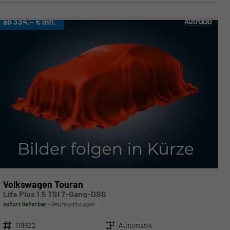
ab 334,– € mtl.
Volkswagen Touran
Life Plus 1.5 TSI 7-Gang-DSG
sofort lieferbar
Gebrauchtwagen
Fahrzeugnr.
119922
Getriebe
Automatik