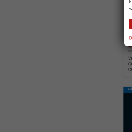
k
w
Fahr
Kra
Lei
D
3
in
V
C
C
a