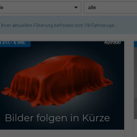
n Ihrer aktuellen Filterung befinden sich
116
Fahrzeuge:
b 317,– € mtl.