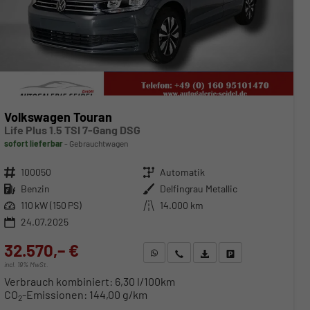
Volkswagen Touran
Life Plus 1.5 TSI 7-Gang DSG
sofort lieferbar
Gebrauchtwagen
Fahrzeugnr.
100050
Getriebe
Automatik
Kraftstoff
Benzin
Außenfarbe
Delfingrau Metallic
Leistung
110 kW (150 PS)
Kilometerstand
14.000 km
24.07.2025
32.570,– €
WhatsApp anfragen
Wir rufen Sie an
Fahrzeugexposé (PDF)
Fahrzeug parken
incl. 19% MwSt.
Verbrauch kombiniert:
6,30 l/100km
CO
-Emissionen:
144,00 g/km
2