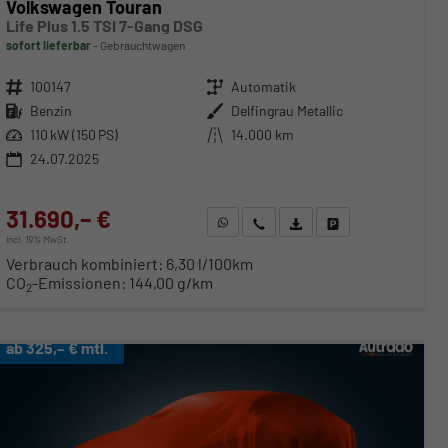
Volkswagen Touran
Life Plus 1.5 TSI 7-Gang DSG
sofort lieferbar
Gebrauchtwagen
Fahrzeugnr.
100147
Getriebe
Automatik
Kraftstoff
Benzin
Außenfarbe
Delfingrau Metallic
Leistung
110 kW (150 PS)
Kilometerstand
14.000 km
24.07.2025
31.690,– €
WhatsApp anfragen
Wir rufen Sie an
Fahrzeugexposé (PDF)
Fahrzeug parken
incl. 19% MwSt.
Verbrauch kombiniert:
6,30 l/100km
CO
-Emissionen:
144,00 g/km
2
ab 325,– € mtl.