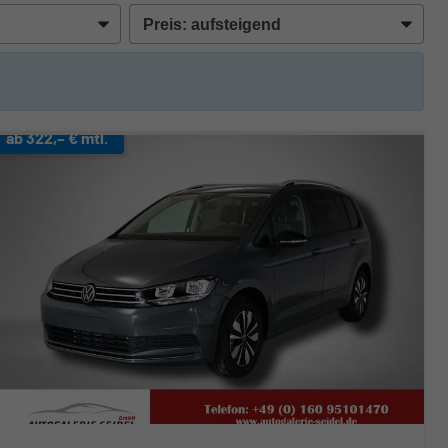
ab 322,– € mtl.