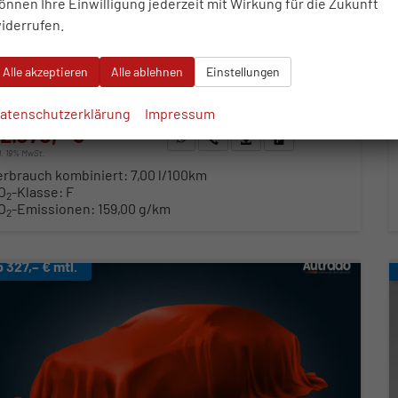
önnen Ihre Einwilligung jederzeit mit Wirkung für die Zukunft
iderrufen.
zeugnr.
119924
Getriebe
Automatik
ftstoff
Benzin
Außenfarbe
Urano Grau
Alle akzeptieren
Alle ablehnen
Einstellungen
stung
110 kW (150 PS)
Kilometerstand
20.000 km
23.01.2026
atenschutzerklärung
Impressum
2.070,– €
WhatsApp anfragen
Wir rufen Sie an
Fahrzeugexposé (PDF)
Fahrzeug parken
cl. 19% MwSt.
erbrauch kombiniert:
7,00 l/100km
O
-Klasse:
F
2
O
-Emissionen:
159,00 g/km
2
b 327,– € mtl.