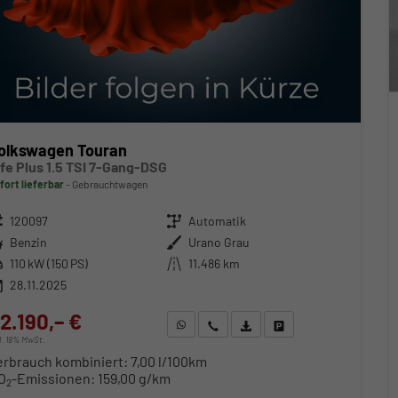
olkswagen Touran
ife Plus 1.5 TSI 7-Gang-DSG
fort lieferbar
Gebrauchtwagen
zeugnr.
120097
Getriebe
Automatik
ftstoff
Benzin
Außenfarbe
Urano Grau
stung
110 kW (150 PS)
Kilometerstand
11.486 km
28.11.2025
2.190,– €
WhatsApp anfragen
Wir rufen Sie an
Fahrzeugexposé (PDF)
Fahrzeug parken
cl. 19% MwSt.
erbrauch kombiniert:
7,00 l/100km
O
-Emissionen:
159,00 g/km
2