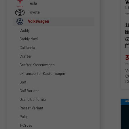
V
Tesla
L
Toyota
un
Volkswagen
Fahr
Caddy
Kra
Lei
Caddy Maxi
California
3
Crafter
in
Crafter Kastenwagen
V
e-Transporter Kastenwagen
C
C
Golf
Golf Variant
Grand California
a
Passat Variant
Polo
T-Cross