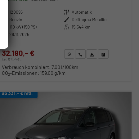
Fahrzeugnr.
120095
Getriebe
Automatik
Kraftstoff
Benzin
Außenfarbe
Delfingrau Metallic
Leistung
110 kW (150 PS)
Kilometerstand
15.544 km
28.11.2025
32.190,– €
WhatsApp anfragen
Wir rufen Sie an
Fahrzeugexposé (PDF)
Fahrzeug parken
incl. 19% MwSt.
Verbrauch kombiniert:
7,00 l/100km
CO
-Emissionen:
159,00 g/km
2
ab 331,– € mtl.