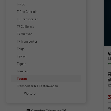
T-Roc
T-Roc Cabriolet
T6 Transporter
T7 California
T7 Multivan
T7 Transporter
Taigo
V
Tayron
L
so
Tiguan
Touareg
Fahr
Touran
Kra
Lei
Transporter 6.1 Kastenwagen
Weitere
3
in
V
Geparkte Fahrzeuge (
0
)