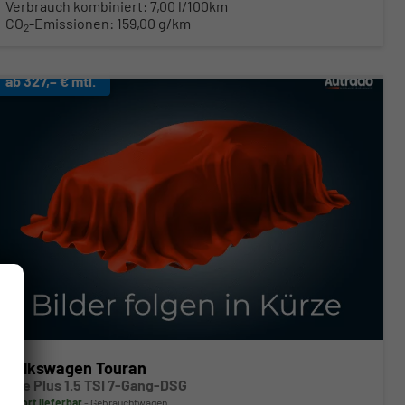
Verbrauch kombiniert:
7,00 l/100km
CO
-Emissionen:
159,00 g/km
2
ab 327,– € mtl.
Volkswagen Touran
Life Plus 1.5 TSI 7-Gang-DSG
sofort lieferbar
Gebrauchtwagen