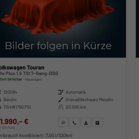
olkswagen Touran
ife Plus 1.5 TSI 7-Gang-DSG
fort lieferbar
Neuwagen
zeugnr.
120094
Getriebe
Automatik
ftstoff
Benzin
Außenfarbe
Grenadillschwarz Metallic
stung
110 kW (150 PS)
Kilometerstand
20.000 km
1.990,– €
WhatsApp anfragen
Wir rufen Sie an
Fahrzeugexposé (PDF)
Fahrzeug parken
cl. 19% MwSt.
erbrauch kombiniert:
7,00 l/100km