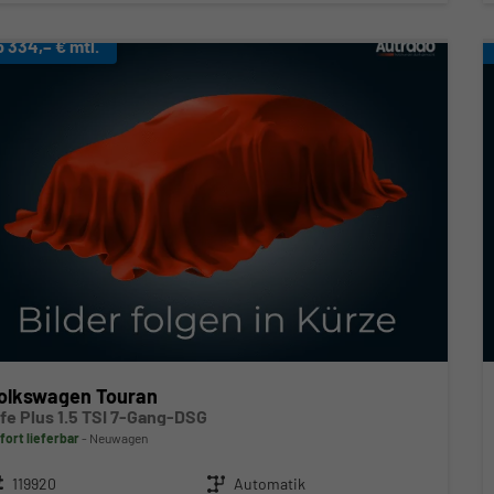
b 334,– € mtl.
olkswagen Touran
ife Plus 1.5 TSI 7-Gang-DSG
fort lieferbar
Neuwagen
zeugnr.
119920
Getriebe
Automatik