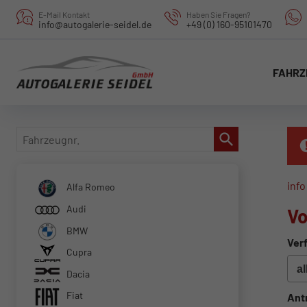
E-Mail Kontakt
Haben Sie Fragen?
info@autogalerie-seidel.de
+49 (0) 160-95101470
FAHRZ
Fahrzeugnr.
info
Alfa Romeo
Audi
Vo
BMW
Verf
Cupra
Dacia
Fiat
Ant