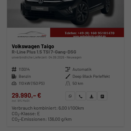
Volkswagen Taigo
R-Line Plus 1.5 TSI 7-Gang-DSG
unverbindliche Lieferzeit:
04.09.2026
Neuwagen
Fahrzeugnr.
113014
Getriebe
Automatik
Kraftstoff
Benzin
Außenfarbe
Deep Black Perleffekt
Leistung
110 kW (150 PS)
Kilometerstand
50 km
29.990,– €
WhatsApp anfragen
Wir rufen Sie an
Fahrzeugexposé (PDF)
Fahrzeug parken
incl. 19% MwSt.
Verbrauch kombiniert:
6,00 l/100km
CO
-Klasse:
E
2
CO
-Emissionen:
136,00 g/km
2
ab 305,– € mtl.