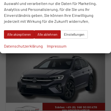
Auswahl und verarbeiten nur die Daten für Marketing,
29.990,– €
Analytics und Personalisierung, für die Sie uns Ihr
WhatsApp anfragen
Wir rufen Sie an
Fahrzeugexposé (PDF)
Fahrzeug parken
incl. 19% MwSt.
Einverständnis geben. Sie können Ihre Einwilligung
Verbrauch kombiniert:
6,00 l/100km
jederzeit mit Wirkung für die Zukunft widerrufen.
CO
-Klasse:
E
2
CO
-Emissionen:
136,00 g/km
2
Alle akzeptieren
Alle ablehnen
Einstellungen
ab 305,– € mtl.
Datenschutzerklärung
Impressum