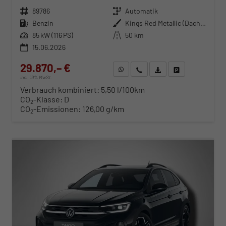
Fahrzeugnr.
89786
Getriebe
Automatik
Kraftstoff
Benzin
Außenfarbe
Kings Red Metallic (Dach in Schwarz)
Leistung
85 kW (116 PS)
Kilometerstand
50 km
15.06.2026
29.870,– €
WhatsApp anfragen
Wir rufen Sie an
Fahrzeugexposé (PDF)
Fahrzeug parken
incl. 19% MwSt.
Verbrauch kombiniert:
5,50 l/100km
CO
-Klasse:
D
2
CO
-Emissionen:
126,00 g/km
2
ab 305,– € mtl.