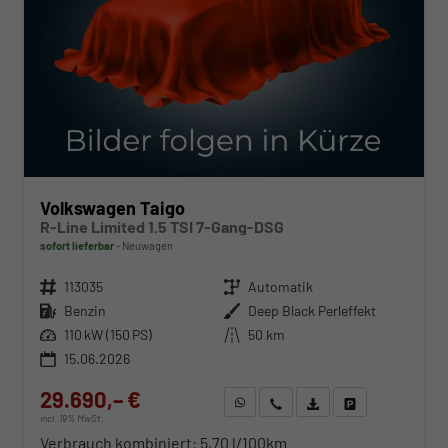
Volkswagen Taigo
R-Line Limited 1.5 TSI 7-Gang-DSG
sofort lieferbar
Neuwagen
Fahrzeugnr.
113035
Getriebe
Automatik
Kraftstoff
Benzin
Außenfarbe
Deep Black Perleffekt
Leistung
110 kW (150 PS)
Kilometerstand
50 km
15.06.2026
29.690,– €
WhatsApp anfragen
Wir rufen Sie an
Fahrzeugexposé (PDF)
Fahrzeug parken
incl. 19% MwSt.
Verbrauch kombiniert:
5,70 l/100km