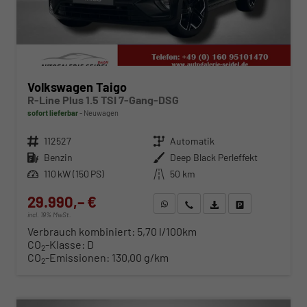
Volkswagen Taigo
R-Line Plus 1.5 TSI 7-Gang-DSG
sofort lieferbar
Neuwagen
Fahrzeugnr.
112527
Getriebe
Automatik
Kraftstoff
Benzin
Außenfarbe
Deep Black Perleffekt
Leistung
110 kW (150 PS)
Kilometerstand
50 km
29.990,– €
WhatsApp anfragen
Wir rufen Sie an
Fahrzeugexposé (PDF)
Fahrzeug parken
incl. 19% MwSt.
Verbrauch kombiniert:
5,70 l/100km
CO
-Klasse:
D
2
CO
-Emissionen:
130,00 g/km
2
ab 305,– € mtl.