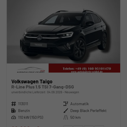
Volkswagen Taigo
R-Line Plus 1.5 TSI 7-Gang-DSG
unverbindliche Lieferzeit:
04.09.2026
Neuwagen
Fahrzeugnr.
113011
Getriebe
Automatik
Kraftstoff
Benzin
Außenfarbe
Deep Black Perleffekt
Leistung
110 kW (150 PS)
Kilometerstand
50 km