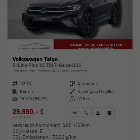
Volkswagen Taigo
R-Line Plus 1.5 TSI 7-Gang-DSG
unverbindliche Lieferzeit:
04.09.2026
Neuwagen
Fahrzeugnr.
113017
Getriebe
Automatik
Kraftstoff
Benzin
Außenfarbe
Rauchgrau Metallic
Leistung
110 kW (150 PS)
Kilometerstand
50 km
29.990,– €
WhatsApp anfragen
Wir rufen Sie an
Fahrzeugexposé (PDF)
Fahrzeug parken
incl. 19% MwSt.
Verbrauch kombiniert:
6,00 l/100km
CO
-Klasse:
E
2
CO
-Emissionen:
136,00 g/km
2