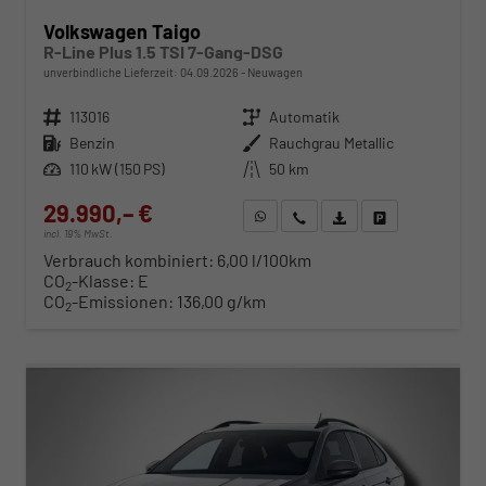
Volkswagen Taigo
R-Line Plus 1.5 TSI 7-Gang-DSG
unverbindliche Lieferzeit:
04.09.2026
Neuwagen
Fahrzeugnr.
113016
Getriebe
Automatik
Kraftstoff
Benzin
Außenfarbe
Rauchgrau Metallic
Leistung
110 kW (150 PS)
Kilometerstand
50 km
29.990,– €
WhatsApp anfragen
Wir rufen Sie an
Fahrzeugexposé (PDF)
Fahrzeug parken
incl. 19% MwSt.
Verbrauch kombiniert:
6,00 l/100km
CO
-Klasse:
E
2
CO
-Emissionen:
136,00 g/km
2
ab 305,– € mtl.