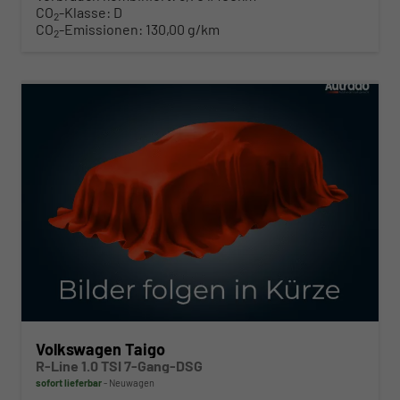
CO
-Klasse:
D
2
CO
-Emissionen:
130,00 g/km
2
ab 303,– € mtl.
Volkswagen Taigo
R-Line 1.0 TSI 7-Gang-DSG
sofort lieferbar
Neuwagen