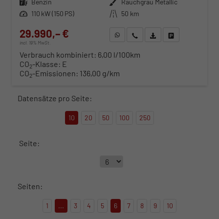
Kraftstoff
Benzin
Außenfarbe
Rauchgrau Metallic
Leistung
110 kW (150 PS)
Kilometerstand
50 km
29.990,– €
WhatsApp anfragen
Wir rufen Sie an
Fahrzeugexposé (PDF)
Fahrzeug parken
incl. 19% MwSt.
Verbrauch kombiniert:
6,00 l/100km
CO
-Klasse:
E
2
CO
-Emissionen:
136,00 g/km
2
Datensätze pro Seite:
10
20
50
100
250
Seite:
Seiten:
1
...
3
4
5
6
7
8
9
10