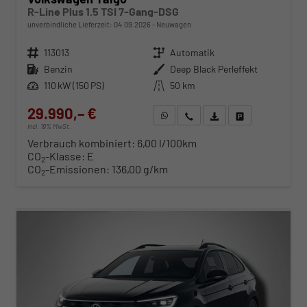
R-Line Plus 1.5 TSI 7-Gang-DSG
unverbindliche Lieferzeit:
04.09.2026
Neuwagen
Fahrzeugnr.
113013
Getriebe
Automatik
Kraftstoff
Benzin
Außenfarbe
Deep Black Perleffekt
Leistung
110 kW (150 PS)
Kilometerstand
50 km
29.990,– €
WhatsApp anfragen
Wir rufen Sie an
Fahrzeugexposé (PDF)
Fahrzeug parken
incl. 19% MwSt.
Verbrauch kombiniert:
6,00 l/100km
CO
-Klasse:
E
2
CO
-Emissionen:
136,00 g/km
2
ab 305,– € mtl.