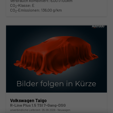
Verbrauch kombiniert:
6,00 l/100km
CO
-Klasse:
E
2
CO
-Emissionen:
136,00 g/km
2
ab 314,– € mtl.
Volkswagen Taigo
R-Line Plus 1.5 TSI 7-Gang-DSG
unverbindliche Lieferzeit:
05.09.2026
Neuwagen