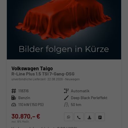
Volkswagen Taigo
R-Line Plus 1.5 TSI 7-Gang-DSG
unverbindliche Lieferzeit:
22.08.2026
Neuwagen
Fahrzeugnr.
118316
Getriebe
Automatik
Kraftstoff
Benzin
Außenfarbe
Deep Black Perleffekt
Leistung
110 kW (150 PS)
Kilometerstand
50 km
30.870,– €
WhatsApp anfragen
Wir rufen Sie an
Fahrzeugexposé (PDF)
Fahrzeug parken
incl. 19% MwSt.