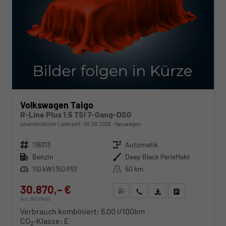
Volkswagen Taigo
R-Line Plus 1.5 TSI 7-Gang-DSG
unverbindliche Lieferzeit:
05.09.2026
Neuwagen
Fahrzeugnr.
118313
Getriebe
Automatik
Kraftstoff
Benzin
Außenfarbe
Deep Black Perleffekt
Leistung
110 kW (150 PS)
Kilometerstand
50 km
30.870,– €
WhatsApp anfragen
Wir rufen Sie an
Fahrzeugexposé (PDF)
Fahrzeug parken
incl. 19% MwSt.
Verbrauch kombiniert:
6,00 l/100km
CO
-Klasse:
E
2