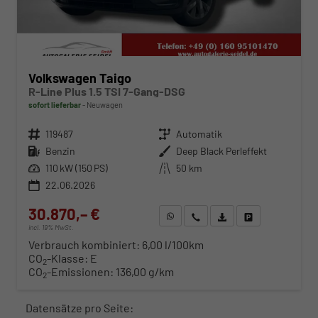
Volkswagen Taigo
R-Line Plus 1.5 TSI 7-Gang-DSG
sofort lieferbar
Neuwagen
Fahrzeugnr.
119487
Getriebe
Automatik
Kraftstoff
Benzin
Außenfarbe
Deep Black Perleffekt
Leistung
110 kW (150 PS)
Kilometerstand
50 km
22.06.2026
30.870,– €
WhatsApp anfragen
Wir rufen Sie an
Fahrzeugexposé (PDF)
Fahrzeug parken
incl. 19% MwSt.
Verbrauch kombiniert:
6,00 l/100km
CO
-Klasse:
E
2
CO
-Emissionen:
136,00 g/km
2
Datensätze pro Seite: