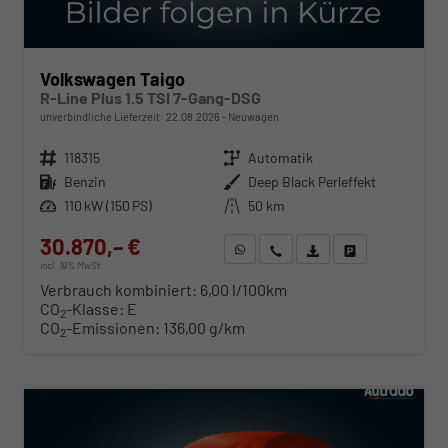
Volkswagen Taigo
R-Line Plus 1.5 TSI 7-Gang-DSG
unverbindliche Lieferzeit:
22.08.2026
Neuwagen
Fahrzeugnr.
118315
Getriebe
Automatik
Kraftstoff
Benzin
Außenfarbe
Deep Black Perleffekt
Leistung
110 kW (150 PS)
Kilometerstand
50 km
30.870,– €
WhatsApp anfragen
Wir rufen Sie an
Fahrzeugexposé (PDF)
Fahrzeug parken
incl. 19% MwSt.
Verbrauch kombiniert:
6,00 l/100km
CO
-Klasse:
E
2
CO
-Emissionen:
136,00 g/km
2
ab 314,– € mtl.