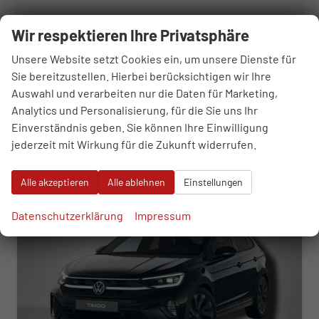
Fahrzeugnr.
118319
Getriebe
Automatik
Wir respektieren Ihre Privatsphäre
Kraftstoff
Benzin
Außenfarbe
Deep Black Perleffekt
Leistung
110 kW (150 PS)
Kilometerstand
50 km
Unsere Website setzt Cookies ein, um unsere Dienste für
Sie bereitzustellen. Hierbei berücksichtigen wir Ihre
30.870,– €
WhatsApp anfragen
Wir rufen Sie an
Fahrzeugexposé (PDF)
Fahrzeug parken
Auswahl und verarbeiten nur die Daten für Marketing,
incl. 19% MwSt.
Analytics und Personalisierung, für die Sie uns Ihr
Verbrauch kombiniert:
6,00 l/100km
Einverständnis geben. Sie können Ihre Einwilligung
CO
-Klasse:
E
2
CO
-Emissionen:
136,00 g/km
jederzeit mit Wirkung für die Zukunft widerrufen.
2
ab 314,– € mtl.
Alle akzeptieren
Alle ablehnen
Einstellungen
Datenschutzerklärung
Impressum