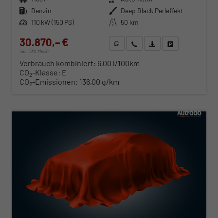
Kraftstoff
Benzin
Außenfarbe
Deep Black Perleffekt
Leistung
110 kW (150 PS)
Kilometerstand
50 km
30.870,– €
WhatsApp anfragen
Wir rufen Sie an
Fahrzeugexposé (PDF)
Fahrzeug parken
incl. 19% MwSt.
Verbrauch kombiniert:
6,00 l/100km
CO
-Klasse:
E
2
CO
-Emissionen:
136,00 g/km
2
ab 314,– € mtl.