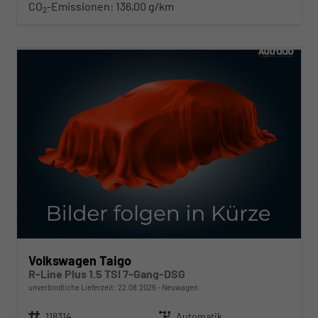
CO
-Emissionen:
136,00 g/km
2
ab 314,– € mtl.
Volkswagen Taigo
R-Line Plus 1.5 TSI 7-Gang-DSG
unverbindliche Lieferzeit:
22.08.2026
Neuwagen
Fahrzeugnr.
118314
Getriebe
Automatik