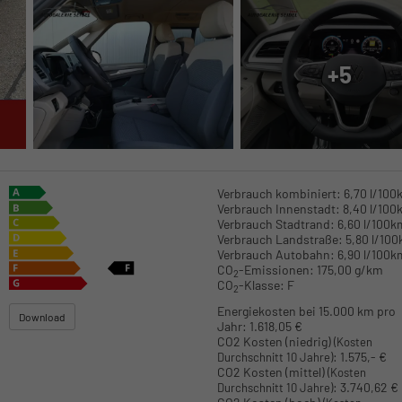
+5
Verbrauch kombiniert:
6,70 l/100
Verbrauch Innenstadt:
8,40 l/100
Verbrauch Stadtrand:
6,60 l/100k
Verbrauch Landstraße:
5,80 l/10
Verbrauch Autobahn:
6,90 l/100k
CO
-Emissionen:
175,00 g/km
2
CO
-Klasse:
F
2
Energiekosten bei 15.000 km pro
Download
Jahr:
1.618,05 €
CO2 Kosten (niedrig)
(Kosten
:
1.575,- €
Durchschnitt 10 Jahre)
CO2 Kosten (mittel)
(Kosten
:
3.740,62 €
Durchschnitt 10 Jahre)