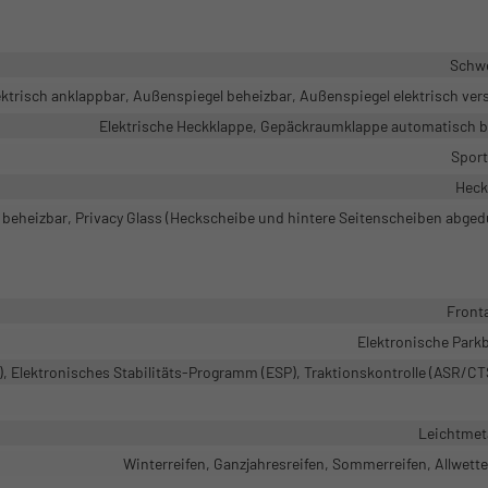
Schw
ktrisch anklappbar, Außenspiegel beheizbar, Außenspiegel elektrisch vers
Elektrische Heckklappe, Gepäckraumklappe automatisch b
Sport
Heck
beheizbar, Privacy Glass (Heckscheibe und hintere Seitenscheiben abged
Front
Elektronische Park
, Elektronisches Stabilitäts-Programm (ESP), Traktionskontrolle (ASR/C
Leichtmeta
Winterreifen, Ganzjahresreifen, Sommerreifen, Allwette