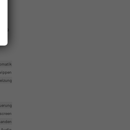
ird
2.649
omatik
twippen
heizung
uerung
hscreen
handen
r Audio