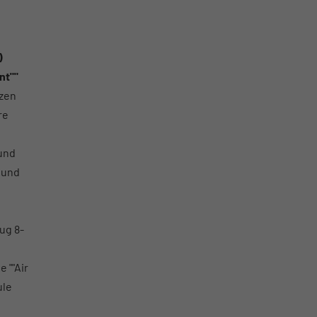
)
nt""
tzen
re
 und
 und
ug 8-
 ""Air
ule