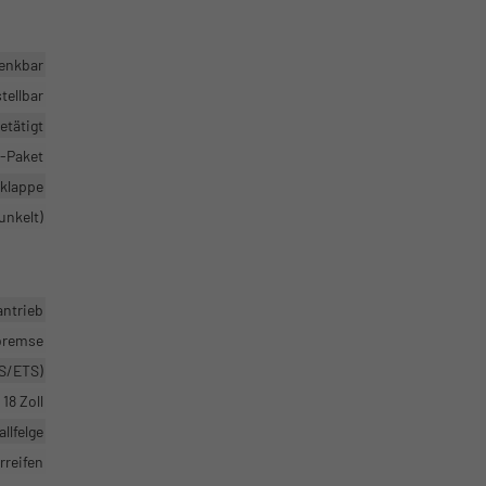
enkbar
tellbar
etätigt
-Paket
klappe
unkelt)
antrieb
bremse
TS/ETS)
18 Zoll
llfelge
rreifen