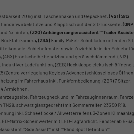
astbarkeit 20 kg inkl. Taschenhaken und Gepäcknet,
(4S1) Sitz
er Lendenwirbelstütze und Klapptisch auf der Sitzrückseite,
(0NP
und 4x hinten,
(Z2Q) Anhängerrangierassistent ""Trailer Assiste
.
Rückfahrkamera
, (Z3A)
Family-Paket: Schubladen unter den Si
ittelkonsole, Schiebefenster sowie Zuziehhilfe in der Schiebetü
ro, (4GX) Frontscheibe beheizbar und geräuschdämmend, (7J2)
mit induktiver Ladefunktion, (ZEB) Heckklappe elektrisch öffnend
(4K5) Zentralverriegelung Keyless Advance (schlüsselloses Öffnen
heizung im Fahrerhaus inkl. Funkfernbedienung, (ZBR) 7 Sitzer:
. 4 Armlehnen.
an Fahrzeugseite, Fahrzeugheck und im Fahrzeuginnenraum, Fahrze
ign TN28, schwarz glanzgedreht) mit Sommerreifen 235 50 R18,
nnung inkl. Schneeflocke / Allwetterreifen), 3-Zonen Klimaanlage
- LED-Matrix-Scheinwerfer mit LED-Tagfahrlicht, Fenster ab B-Sä
sistent ""Side Assist"" inkl. ""Blind Spot Detection""