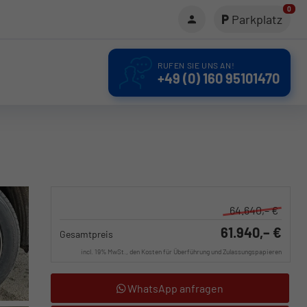
0
Parkplatz
RUFEN SIE UNS AN!
+49 (0) 160 95101470
64.640,– €
61.940,– €
Gesamtpreis
incl. 19% MwSt., den Kosten für Überführung und Zulassungspapieren
WhatsApp anfragen