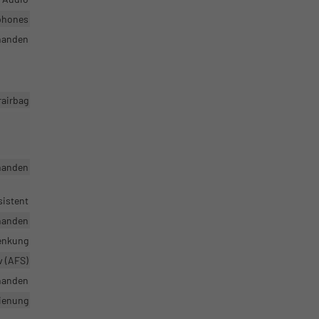
tphones
handen
rairbag
handen
sistent
handen
enkung
v (AFS)
handen
dienung