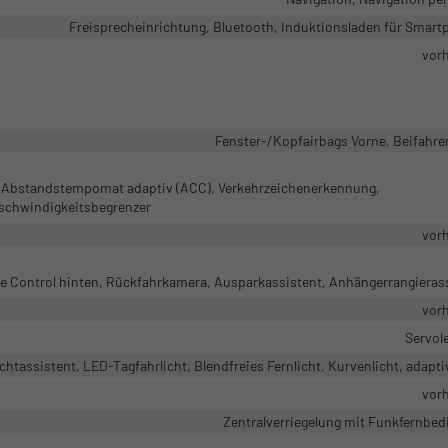
Freisprecheinrichtung, Bluetooth, Induktionsladen für Smar
vor
Fenster-/Kopfairbags Vorne, Beifahre
t, Abstandstempomat adaptiv (ACC), Verkehrzeichenerkennung,
schwindigkeitsbegrenzer
vor
ce Control hinten, Rückfahrkamera, Ausparkassistent, Anhängerrangieras
vor
Servol
chtassistent, LED-Tagfahrlicht, Blendfreies Fernlicht, Kurvenlicht, adapti
vor
Zentralverriegelung mit Funkfernbe