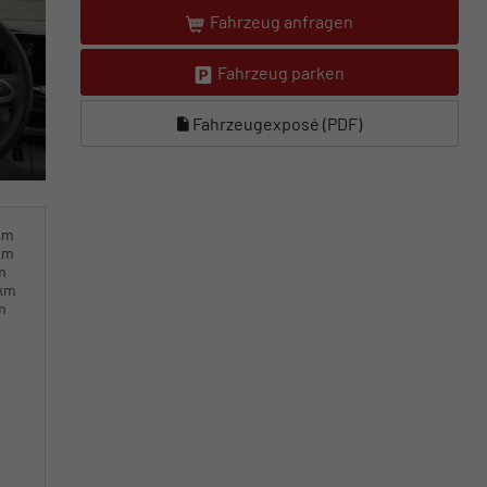
Fahrzeug anfragen
Fahrzeug parken
Fahrzeugexposé (PDF)
km
km
m
0km
m