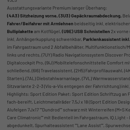
Ausstattungsvariante Premium langer Überhang:
(4A3) Sitzheizung vorne, (3U3) Gepäckraumabdeckung,
Bel
Fahrer/Beifahrer mit Armlehnen
beidseitig inkl. elektrisch
Bulliplakette
am Kotflügel,
(U9E) USB Schnistellen
2x vorne 
inkl. Anhängerkupplung schwenkbar,
Parklenkassistent inkl
im Fahrgastraum und 2 Abfallbehälter, Multifunktionstisch/M
links und rechts, (7UY) Radio Navigationssystem Discover P
Digitalcockpit Pro, (9IJ) Mobiltelefonschnittstelle Comfort 
schließend, (6I6) Travelassistent, (2H5) Fahrprofilauswahl, 
Starten), (7AL) Diebstahlwarnanlage, (7VL) Warmwasserstand
Sitzvariante 2-2-3 (Vis-a-Vis entgegen der Fahrrichtung) inkl
Highlights: Sport Edition Paket: Sport Edition Schriftzug 
fach-bereift, Leichtmetallräder 7,5J x 18 (Sport Edition Des
Alufelgen 7Jx17 ""Dundrod"" schwarz mit Winterreifen (M+S Ke
Care Climatronic"" mit Bedienteil im Fahrgastraum, IQ.Light 
abgedunkelt, Spurhalteassistent ""Lane Assist"", Spurwechselas