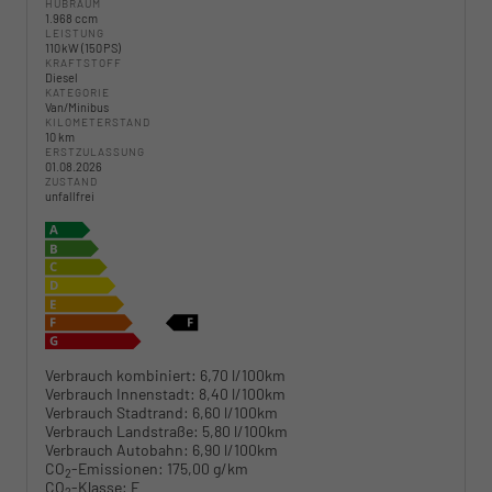
HUBRAUM
1.968 ccm
LEISTUNG
110 kW (150 PS)
KRAFTSTOFF
Diesel
KATEGORIE
Van/Minibus
KILOMETERSTAND
10 km
ERSTZULASSUNG
01.08.2026
ZUSTAND
unfallfrei
Verbrauch kombiniert:
6,70 l/100km
Verbrauch Innenstadt:
8,40 l/100km
Verbrauch Stadtrand:
6,60 l/100km
Verbrauch Landstraße:
5,80 l/100km
Verbrauch Autobahn:
6,90 l/100km
CO
-Emissionen:
175,00 g/km
2
CO
-Klasse:
F
2