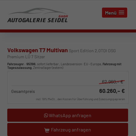
Menü
Volkswagen T7 Multivan
Sport Edition 2,0TDI DSG
Premium LÜ 7 Sitzer
Fahrzeugnr.
:
95396
,
sofort lieferbar
, Landesversion: EU - Europa,
Fahrzeug mit
Tageszulassung
, Zentrallager (extern)
62.960,– €
60.260,– €
Gesamtpreis
incl. 19% MwSt., den Kosten für Überführung und Zulassungspapieren
WhatsApp anfragen
Fahrzeug anfragen