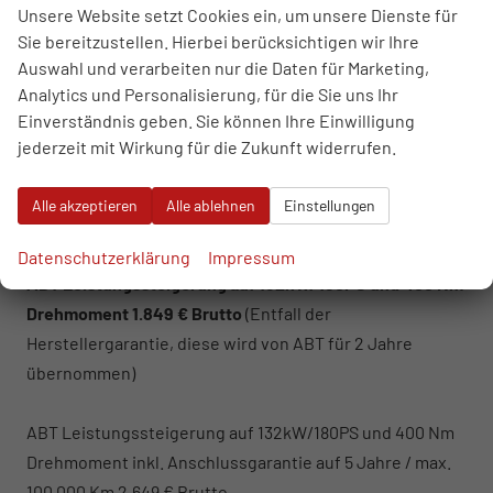
Unsere Website setzt Cookies ein, um unsere Dienste für
und Heckbereich, Ausparkassistent und
Sie bereitzustellen. Hierbei berücksichtigen wir Ihre
Ausstiegswarner, Verkehrszeichenerkennung,
Auswahl und verarbeiten nur die Daten für Marketing,
Ablenkungs- und Müdigkeitserkennung,
Analytics und Personalisierung, für die Sie uns Ihr
Kreuzungsassistent, Notbremsassistent ""Front Assist""
Einverständnis geben. Sie können Ihre Einwilligung
mit Fußgänger- und Radfahrererkennung, Notrufsystem
jederzeit mit Wirkung für die Zukunft widerrufen.
eCall, Reifenkontrollanzeige.
ausl. Ez. und Garantiebeginn ab Kaufdatum /
Alle akzeptieren
Alle ablehnen
Einstellungen
Endkundennachweis erforderlich.
Gegen Aufpreis:
Datenschutzerklärung
Impressum
ABT Leistungssteigerung auf 132kW/180PS und 400 Nm
Drehmoment 1.849 € Brutto
(Entfall der
Herstellergarantie, diese wird von ABT für 2 Jahre
übernommen)
ABT Leistungssteigerung auf 132kW/180PS und 400 Nm
Drehmoment inkl. Anschlussgarantie auf 5 Jahre / max.
100.000 Km 2.649 € Brutto