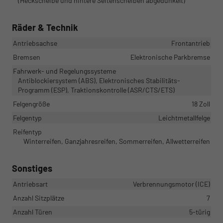
(Heckscheibe und hintere Seitenscheiben abgedunkelt)
Räder & Technik
Antriebsachse
Frontantrieb
Bremsen
Elektronische Parkbremse
Fahrwerk- und Regelungssysteme
Antiblockiersystem (ABS), Elektronisches Stabilitäts-
Programm (ESP), Traktionskontrolle (ASR/CTS/ETS)
Felgengröße
18 Zoll
Felgentyp
Leichtmetallfelge
Reifentyp
Winterreifen, Ganzjahresreifen, Sommerreifen, Allwetterreifen
Sonstiges
Antriebsart
Verbrennungsmotor (ICE)
Anzahl Sitzplätze
7
Anzahl Türen
5-türig