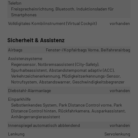
Telefon
Freisprecheinrichtung, Bluetooth, Induktionsladen für
Smartphones
Volldigitales Kombiinstrument (Virtual Cockpit)
vorhanden
Sicherheit & Assistenz
Airbags
Fenster-/Kopfairbags Vorne, Beifahrerairbag
Assistenzsysteme
Regensensor, Notbremsassistent (City-Safety),
Spurhalteassistent, Abstandstempomat adaptiv (ACC),
Verkehrzeichenerkennung, Müdigkeitserkennungs-Sensor,
Notrufsystem, Abstandswarner, Geschwindigkeitsbegrenzer
Diebstahl-Alarmanlage
vorhanden
Einparkhilfe
Selbstlenkendes System, Park Distance Control vorne, Park
Distance Control hinten, Rückfahrkamera, Ausparkassistent,
Anhängerrangierassistent
Innenspiegel automatisch abblendend
vorhanden
Lenkung
Servolenkung