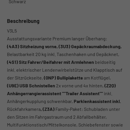
Schwarz
Beschreibung
V3L5
Ausstattungsvariante Premium langer Überhang:
(4A3) Sitzheizung vorne, (3U3) Gepäckraumabdeckung,
Belastbarkeit 20 kg inkl. Taschenhaken und Gepäcknet,
(4S1) Sitz Fahrer/Beifahrer mit Armlehnen
beidseitig
inkl. elektrischer Lendenwirbelstütze und Klapptisch auf
der Sitzrückseite,
(0NP) Bulliplakette
am Kotflügel,
(U9E) USB Schnistellen
2x vorne und 4x hinten,
(Z2Q)
Anhängerrangierassistent ""Trailer Assistent""
inkl.
Anhängerkupplung schwenkbar,
Parklenkassistent inkl.
Rückfahrkamera
, (Z3A)
Family-Paket: Schubladen unter
den Sitzen im Fahrgastraum und 2 Abfallbehälter,
Multifunktionstisch/Mittelkonsole, Schiebefenster sowie