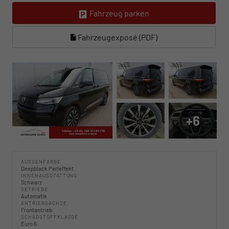
Fahrzeug parken
Fahrzeugexposé (PDF)
+6
AUSSENFARBE
Deepblack Perleffekt
INNENAUSSTATTUNG
Schwarz
GETRIEBE
Automatik
ANTRIEBSACHSE
Frontantrieb
SCHADSTOFFKLASSE
Euro 6