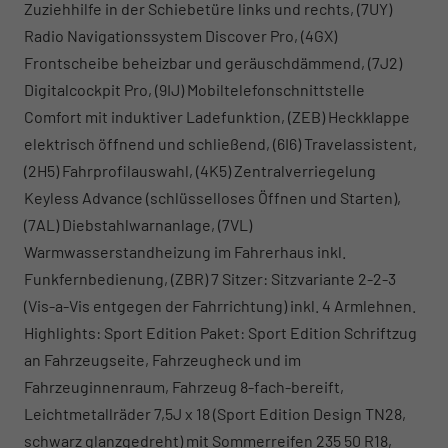
Zuziehhilfe in der Schiebetüre links und rechts, (7UY)
Radio Navigationssystem Discover Pro, (4GX)
Frontscheibe beheizbar und geräuschdämmend, (7J2)
Digitalcockpit Pro, (9IJ) Mobiltelefonschnittstelle
Comfort mit induktiver Ladefunktion, (ZEB) Heckklappe
elektrisch öffnend und schließend, (6I6) Travelassistent,
(2H5) Fahrprofilauswahl, (4K5) Zentralverriegelung
Keyless Advance (schlüsselloses Öffnen und Starten),
(7AL) Diebstahlwarnanlage, (7VL)
Warmwasserstandheizung im Fahrerhaus inkl.
Funkfernbedienung, (ZBR) 7 Sitzer: Sitzvariante 2-2-3
(Vis-a-Vis entgegen der Fahrrichtung) inkl. 4 Armlehnen.
Highlights: Sport Edition Paket: Sport Edition Schriftzug
an Fahrzeugseite, Fahrzeugheck und im
Fahrzeuginnenraum, Fahrzeug 8-fach-bereift,
Leichtmetallräder 7,5J x 18 (Sport Edition Design TN28,
schwarz glanzgedreht) mit Sommerreifen 235 50 R18,