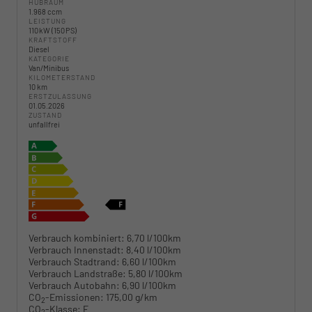
HUBRAUM
1.968 ccm
LEISTUNG
110 kW (150 PS)
KRAFTSTOFF
Diesel
KATEGORIE
Van/Minibus
KILOMETERSTAND
10 km
ERSTZULASSUNG
01.05.2026
ZUSTAND
unfallfrei
Verbrauch kombiniert:
6,70 l/100km
Verbrauch Innenstadt:
8,40 l/100km
Verbrauch Stadtrand:
6,60 l/100km
Verbrauch Landstraße:
5,80 l/100km
Verbrauch Autobahn:
6,90 l/100km
CO
-Emissionen:
175,00 g/km
2
CO
-Klasse:
F
2