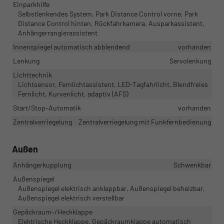
Einparkhilfe
Selbstlenkendes System, Park Distance Control vorne, Park
Distance Control hinten, Rückfahrkamera, Ausparkassistent,
Anhängerrangierassistent
Innenspiegel automatisch abblendend
vorhanden
Lenkung
Servolenkung
Lichttechnik
Lichtsensor, Fernlichtassistent, LED-Tagfahrlicht, Blendfreies
Fernlicht, Kurvenlicht, adaptiv (AFS)
Start/Stop-Automatik
vorhanden
Zentralverriegelung
Zentralverriegelung mit Funkfernbedienung
Außen
Anhängerkupplung
Schwenkbar
Außenspiegel
Außenspiegel elektrisch anklappbar, Außenspiegel beheizbar,
Außenspiegel elektrisch verstellbar
Gepäckraum-/Heckklappe
Elektrische Heckklappe, Gepäckraumklappe automatisch