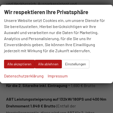
und Heckbereich, Ausparkassistent und
Ausstiegswarner, Verkehrszeichenerkennung,
Wir respektieren Ihre Privatsphäre
Ablenkungs- und Müdigkeitserkennung,
Unsere Website setzt Cookies ein, um unsere Dienste für
Kreuzungsassistent, Notbremsassistent ""Front Assist""
Sie bereitzustellen. Hierbei berücksichtigen wir Ihre
mit Fußgänger- und Radfahrererkennung, Notrufsystem
Auswahl und verarbeiten nur die Daten für Marketing,
eCall, Reifenkontrollanzeige.
Analytics und Personalisierung, für die Sie uns Ihr
ausl. Ez. und Garantiebeginn / Endkundennachweis
Einverständnis geben. Sie können Ihre Einwilligung
jederzeit mit Wirkung für die Zukunft widerrufen.
erforderlich.
Gegen Aufpreis:
Alle akzeptieren
Alle ablehnen
Einstellungen
6 Sitzer: 1 zusätzlicher Sitz (
Vis-a-Vis)
mit Armlehnen für
die 2. Sitzreihe inkl. Eintragung + 845 € Brutto
Datenschutzerklärung
Impressum
7 Sitzer: 2 zusätzliche Sitze (
Vis-a-Vis)
mit Armlehnen
für die 2. Sitzreihe inkl. Eintragung
+ 1.690 € Brutto
ABT Leistungssteigerung auf 132kW/180PS und 400 Nm
Drehmoment 1.849 € Brutto
(Entfall der
Herstellergarantie, diese wird von ABT für 2 Jahre