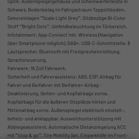
Optik: Außenspiegelgehäuse und Scheinwerferleiste in
Schwarz, Bodenbelag im Fahrgastraum Teppichboden,
Dekoreinlagen ""Scale Light Grey"", Sitzbezüge Bi-Color
Stoff ""Bright Dots"", Umfeldbeleuchtung im Türbereich,
Infotainment: App-Connect inkl. Wireless (Navigation
über Smartphone möglich), DAB+, USB-C-Schnittstelle, 8
Lautsprecher, Bluetooth mit Freisprecheinrichtung,
Sprachsteuerung,
Fahrwerk: 16 Zoll Fahrwerk,
Sicherheit und Fahrerassistenz: ABS, ESP, Airbag für
Fahrer und Beifahrer mit Beifahrer-Airbag-
Deaktivierung, Seiten- und Kopfairbags vorne,
Kopfairbags für die äußeren Sitzplätze hinten und
Mittenairbag vorne, Außenspiegel elektrisch einstell-,
beheiz- und anklappbar, Ausweichunterstützung mit
Abbiegeassistent, Automatische Distanzregelung ACC
mit ""stop & go"", Tire Mobility Set, Einparkhilfe im Front-