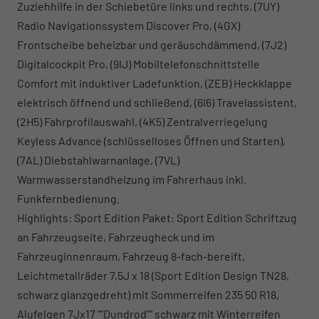
Zuziehhilfe in der Schiebetüre links und rechts, (7UY)
Radio Navigationssystem Discover Pro, (4GX)
Frontscheibe beheizbar und geräuschdämmend, (7J2)
Digitalcockpit Pro, (9IJ) Mobiltelefonschnittstelle
Comfort mit induktiver Ladefunktion, (ZEB) Heckklappe
elektrisch öffnend und schließend, (6I6) Travelassistent,
(2H5) Fahrprofilauswahl, (4K5) Zentralverriegelung
Keyless Advance (schlüsselloses Öffnen und Starten),
(7AL) Diebstahlwarnanlage, (7VL)
Warmwasserstandheizung im Fahrerhaus inkl.
Funkfernbedienung.
Highlights: Sport Edition Paket: Sport Edition Schriftzug
an Fahrzeugseite, Fahrzeugheck und im
Fahrzeuginnenraum, Fahrzeug 8-fach-bereift,
Leichtmetallräder 7,5J x 18 (Sport Edition Design TN28,
schwarz glanzgedreht) mit Sommerreifen 235 50 R18,
Alufelgen 7Jx17 ""Dundrod"" schwarz mit Winterreifen