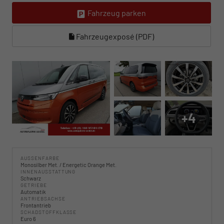
Fahrzeug parken
Fahrzeugexposé (PDF)
+4
AUSSENFARBE
Monosilber Met. / Energetic Orange Met.
INNENAUSSTATTUNG
Schwarz
GETRIEBE
Automatik
ANTRIEBSACHSE
Frontantrieb
SCHADSTOFFKLASSE
Euro 6