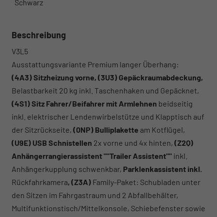
Schwarz
Beschreibung
V3L5
Ausstattungsvariante Premium langer Überhang:
(4A3) Sitzheizung vorne, (3U3) Gepäckraumabdeckung,
Belastbarkeit 20 kg inkl. Taschenhaken und Gepäcknet,
(4S1) Sitz Fahrer/Beifahrer mit Armlehnen
beidseitig
inkl. elektrischer Lendenwirbelstütze und Klapptisch auf
der Sitzrückseite,
(0NP) Bulliplakette
am Kotflügel,
(U9E) USB Schnistellen
2x vorne und 4x hinten,
(Z2Q)
Anhängerrangierassistent ""Trailer Assistent""
inkl.
Anhängerkupplung schwenkbar,
Parklenkassistent inkl.
Rückfahrkamera
, (Z3A)
Family-Paket: Schubladen unter
den Sitzen im Fahrgastraum und 2 Abfallbehälter,
Multifunktionstisch/Mittelkonsole, Schiebefenster sowie