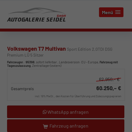
Menü
Volkswagen T7 Multivan
Sport Edition 2,0TDI DSG
Premium LÜ 5 Sitzer
Fahrzeugnr.
:
95398
,
sofort lieferbar
, Landesversion: EU - Europa,
Fahrzeug mit
Tageszulassung
, Zentrallager (extern)
62.950,– €
60.250,– €
Gesamtpreis
incl. 19% MwSt., den Kosten für Überführung und Zulassungspapieren
WhatsApp anfragen
Fahrzeug anfragen