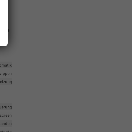
ird
2.649
omatik
twippen
heizung
uerung
hscreen
handen
uetooth