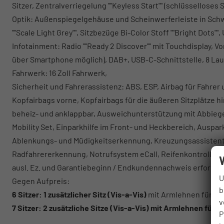
Sitzer, Zentralverriegelung ""Keyless Start"" (schlüsselloses 
Optik: Außenspiegelgehäuse und Scheinwerferleiste in Sch
""Scale Light Grey"", Sitzbezüge Bi-Color Stoff ""Bright Dots
Infotainment: Radio ""Ready 2 Discover"" mit Touchdisplay, V
über Smartphone möglich), DAB+, USB-C-Schnittstelle, 8 La
Fahrwerk: 16 Zoll Fahrwerk,
Sicherheit und Fahrerassistenz: ABS, ESP, Airbag für Fahrer
Kopfairbags vorne, Kopfairbags für die äußeren Sitzplätze hi
beheiz- und anklappbar, Ausweichunterstützung mit Abbiegea
Mobility Set, Einparkhilfe im Front- und Heckbereich, Ausp
Ablenkungs- und Müdigkeitserkennung, Kreuzungsassistent, 
Radfahrererkennung, Notrufsystem eCall, Reifenkontrollanz
ausl. Ez. und Garantiebeginn / Endkundennachweis erforderl
U
Gegen Aufpreis:
b
6 Sitzer: 1 zusätzlicher Sitz (
Vis-a-Vis)
mit Armlehnen für die 
v
7 Sitzer: 2 zusätzliche Sitze (
Vis-a-Vis)
mit Armlehnen für die
P