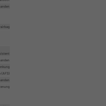
handen
rairbag
sistent
handen
enkung
v (AFS)
handen
dienung