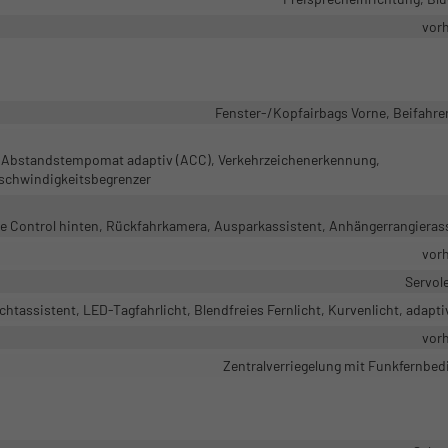
vor
Fenster-/Kopfairbags Vorne, Beifahre
t, Abstandstempomat adaptiv (ACC), Verkehrzeichenerkennung,
schwindigkeitsbegrenzer
ce Control hinten, Rückfahrkamera, Ausparkassistent, Anhängerrangieras
vor
Servol
chtassistent, LED-Tagfahrlicht, Blendfreies Fernlicht, Kurvenlicht, adapti
vor
Zentralverriegelung mit Funkfernbe