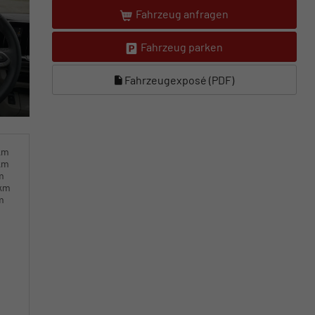
Fahrzeug anfragen
Fahrzeug parken
Fahrzeugexposé (PDF)
km
km
m
0km
m