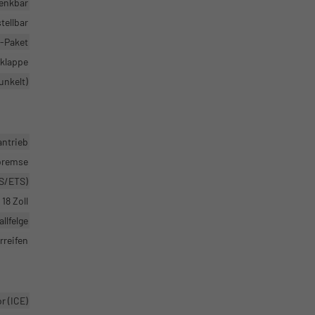
enkbar
tellbar
-Paket
klappe
unkelt)
antrieb
bremse
TS/ETS)
18 Zoll
llfelge
rreifen
 (ICE)