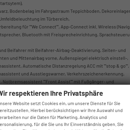
Startsytem),
warz, Bodenbelag im Fahrgastraum Teppichboden, Dekoreinlage
"", Umfeldbeleuchtung im Türbereich,
orbereitung für ""We Connect"", App-Connect inkl. Wireless (Navi
utsprecher, Bluetooth mit Freisprecheinrichtung, Sprachsteueru
 und Beifahrer mit Beifahrer-Airbag-Deaktivierung, Seiten- und
nten und Mittenairbag vorne, Außenspiegel elektrisch einstell-,
ssistent, Automatische Distanzregelung ACC mit ""stop & go"", 
arkassistent und Ausstiegswarner, Verkehrszeichenerkennung,
Notbremsassistent ""Front Assist"" mit Fußgänger- und
eige.
Wir respektieren Ihre Privatsphäre
ich.
nsere Website setzt Cookies ein, um unsere Dienste für Sie
ereitzustellen. Hierbei berücksichtigen wir Ihre Auswahl und
2. Sitzreihe inkl. Eintragung + 845 € Brutto
erarbeiten nur die Daten für Marketing, Analytics und
 2. Sitzreihe inkl. Eintragung
+ 1.690 € Brutto
ersonalisierung, für die Sie uns Ihr Einverständnis geben. Sie