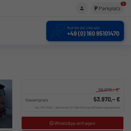
0
Parkplatz
RUFEN SIE UNS AN!
+49 (0) 160 95101470
56.670,– €
53.970,– €
Gesamtpreis
incl. 19% MwSt., den Kosten für Überführung und Zulassungspapieren
WhatsApp anfragen