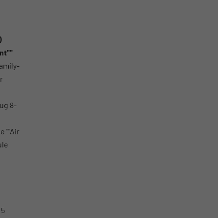
)
nt""
amily-
r
ug 8-
 ""Air
ule
 5