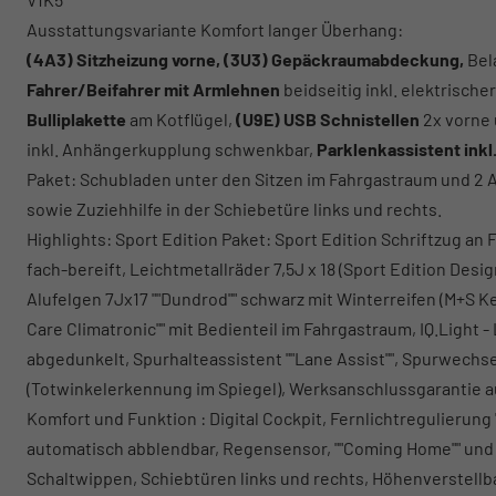
Ausstattungsvariante Komfort langer Überhang:
(4A3) Sitzheizung vorne, (3U3) Gepäckraumabdeckung,
Bel
Fahrer/Beifahrer mit Armlehnen
beidseitig inkl. elektrisch
Bulliplakette
am Kotflügel,
(U9E) USB Schnistellen
2x vorne 
inkl. Anhängerkupplung schwenkbar,
Parklenkassistent inkl
Paket: Schubladen unter den Sitzen im Fahrgastraum und 2 A
sowie Zuziehhilfe in der Schiebetüre links und rechts.
Highlights: Sport Edition Paket: Sport Edition Schriftzug 
fach-bereift, Leichtmetallräder 7,5J x 18 (Sport Edition Des
Alufelgen 7Jx17 ""Dundrod"" schwarz mit Winterreifen (M+S Ke
Care Climatronic"" mit Bedienteil im Fahrgastraum, IQ.Light 
abgedunkelt, Spurhalteassistent ""Lane Assist"", Spurwechselas
(Totwinkelerkennung im Spiegel), Werksanschlussgarantie au
Komfort und Funktion : Digital Cockpit, Fernlichtregulierung
automatisch abblendbar, Regensensor, ""Coming Home"" und 
Schaltwippen, Schiebtüren links und rechts, Höhenverstellbar