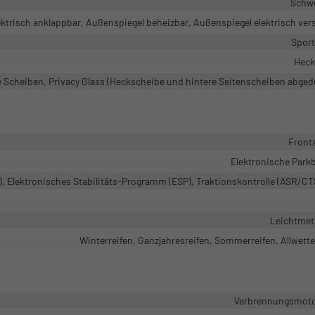
Schw
ktrisch anklappbar, Außenspiegel beheizbar, Außenspiegel elektrisch vers
Sport
Heck
 Scheiben, Privacy Glass (Heckscheibe und hintere Seitenscheiben abged
Front
Elektronische Park
, Elektronisches Stabilitäts-Programm (ESP), Traktionskontrolle (ASR/C
Leichtmeta
Winterreifen, Ganzjahresreifen, Sommerreifen, Allwette
Verbrennungsmotor