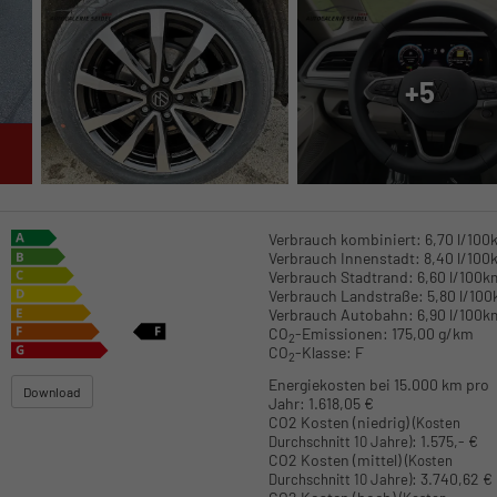
+5
Verbrauch kombiniert:
6,70 l/100
Verbrauch Innenstadt:
8,40 l/100
Verbrauch Stadtrand:
6,60 l/100k
Verbrauch Landstraße:
5,80 l/10
Verbrauch Autobahn:
6,90 l/100k
CO
-Emissionen:
175,00 g/km
2
CO
-Klasse:
F
2
Energiekosten bei 15.000 km pro
Download
Jahr:
1.618,05 €
CO2 Kosten (niedrig)
(Kosten
:
1.575,- €
Durchschnitt 10 Jahre)
CO2 Kosten (mittel)
(Kosten
:
3.740,62 €
Durchschnitt 10 Jahre)