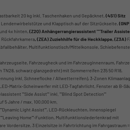
astbarkeit 20 kg inkl. Taschenhaken und Gepäcknet,
(4S1) Sitz
er Lendenwirbelstütze und Klapptisch auf der Sitzrückseite,
(0NP
und 4x hinten,
(Z2Q) Anhängerrangierassistent ""Trailer Assiste
.
Rückfahrkamera
, (ZEA) Zuziehhilfe für die Heckklappe, (Z3A)
F
bfallbehälter, Multifunktionstisch/Mittelkonsole, Schiebefenste
an Fahrzeugseite, Fahrzeugheck und im Fahrzeuginnenraum, Fahrze
ign TN28, schwarz glanzgedreht) mit Sommerreifen 235 50 R18,
nnung inkl. Schneeflocke / Allwetterreifen), 3-Zonen Klimaanlage
- LED-Matrix-Scheinwerfer mit LED-Tagfahrlicht, Fenster ab B-Sä
sistent ""Side Assist"" inkl. ""Blind Spot Detection""
f 5 Jahre / max. 100.000 km.
 ""Dynamic Light Assist"", LED-Rückleuchten, Innenspiegel
""Leaving Home""-Funktion, Multifunktionslederlenkrad mit
e Vordersitze, 3 Einzelsitze in Fahrtrichtung im Fahrgastraum =