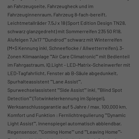
an Fahrzeugseite, Fahrzeugheck und im
Fahrzeuginnenraum, Fahrzeug 8-fach-bereift,
Leichtmetallräder 7,5J x 18 (Sport Edition Design TN28,
schwarz glanzgedreht) mit Sommerreifen 235 50 R18,
Alufelgen 7Jx17 ""Dundrod"" schwarz mit Winterreifen
(M+S Kennung inkl. Schneeflocke / Allwetterreifen), 3-
Zonen Klimaanlage ""Air Care Climatronic"" mit Bedienteil
im Fahrgastraum, IQ.Light - LED-Matrix-Scheinwerfer mit
LED-Tagfahrlicht, Fenster ab B-Säule abgedunkelt,
Spurhalteassistent ""Lane Assist"",
Spurwechselassistent ""Side Assist"" inkl. ""Blind Spot
Detection"" (Totwinkelerkennung im Spiegel),
Werksanschlussgarantie auf 5 Jahre / max. 100.000 km.
Komfort und Funktion : Fernlichtregulierung ""Dynamic
Light Assist"", Innenspiegel automatisch abblendbar,
Regensensor, ""Coming Home"" und ""Leaving Home""-