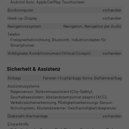
Android Auto, Apple CarPlay, Touchscreen
Bordcomputer
vorhanden
Head-up-Display
vorhanden
Navigationssystem
Navigation, Navigation per Audio
Telefon
Freisprecheinrichtung, Bluetooth, Induktionsladen für
Smartphones
Volldigitales Kombiinstrument (Virtual Cockpit)
vorhanden
Sicherheit & Assistenz
Airbags
Fenster-/Kopfairbags Vorne, Beifahrerairbag
Assistenzsysteme
Regensensor, Notbremsassistent (City-Safety),
Spurhalteassistent, Abstandstempomat adaptiv (ACC),
Verkehrzeichenerkennung, Müdigkeitserkennungs-Sensor,
Notrufsystem, Abstandswarner, Geschwindigkeitsbegrenzer
Diebstahl-Alarmanlage
vorhanden
Einparkhilfe