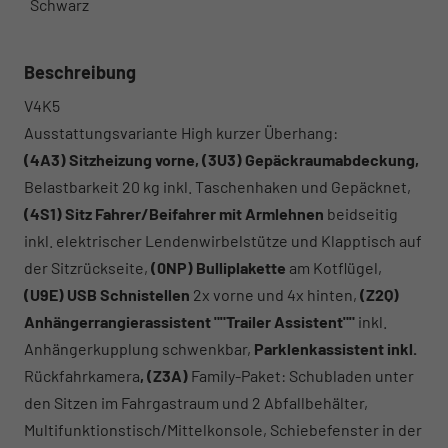
Schwarz
Beschreibung
V4K5
Ausstattungsvariante High kurzer Überhang:
(4A3) Sitzheizung vorne, (3U3) Gepäckraumabdeckung,
Belastbarkeit 20 kg inkl. Taschenhaken und Gepäcknet,
(4S1) Sitz Fahrer/Beifahrer mit Armlehnen
beidseitig
inkl. elektrischer Lendenwirbelstütze und Klapptisch auf
der Sitzrückseite,
(0NP) Bulliplakette
am Kotflügel,
(U9E) USB Schnistellen
2x vorne und 4x hinten,
(Z2Q)
Anhängerrangierassistent ""Trailer Assistent""
inkl.
Anhängerkupplung schwenkbar,
Parklenkassistent inkl.
Rückfahrkamera
, (Z3A)
Family-Paket: Schubladen unter
den Sitzen im Fahrgastraum und 2 Abfallbehälter,
Multifunktionstisch/Mittelkonsole, Schiebefenster in der