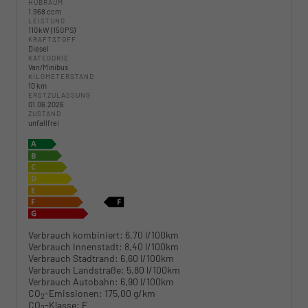
HUBRAUM
1.968 ccm
LEISTUNG
110 kW (150 PS)
KRAFTSTOFF
Diesel
KATEGORIE
Van/Minibus
KILOMETERSTAND
10 km
ERSTZULASSUNG
01.06.2026
ZUSTAND
unfallfrei
Verbrauch kombiniert:
6,70 l/100km
Verbrauch Innenstadt:
8,40 l/100km
Verbrauch Stadtrand:
6,60 l/100km
Verbrauch Landstraße:
5,80 l/100km
Verbrauch Autobahn:
6,90 l/100km
CO
-Emissionen:
175,00 g/km
2
CO
-Klasse:
F
2