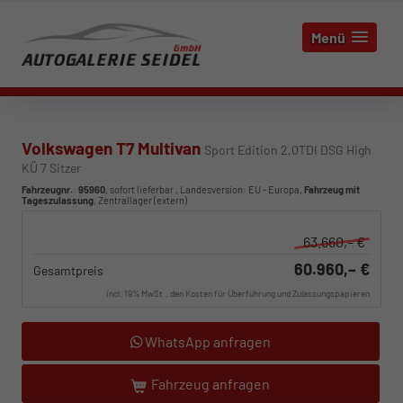
Menü
Volkswagen T7 Multivan
Sport Edition 2,0TDI DSG High
KÜ 7 Sitzer
Fahrzeugnr.
:
95960
,
sofort lieferbar
, Landesversion: EU - Europa,
Fahrzeug mit
Tageszulassung
, Zentrallager (extern)
63.660,– €
60.960,– €
Gesamtpreis
incl. 19% MwSt., den Kosten für Überführung und Zulassungspapieren
WhatsApp anfragen
Fahrzeug anfragen