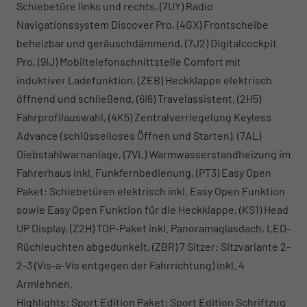
Schiebetüre links und rechts, (7UY) Radio
Navigationssystem Discover Pro, (4GX) Frontscheibe
beheizbar und geräuschdämmend, (7J2) Digitalcockpit
Pro, (9IJ) Mobiltelefonschnittstelle Comfort mit
induktiver Ladefunktion, (ZEB) Heckklappe elektrisch
öffnend und schließend, (6I6) Travelassistent, (2H5)
Fahrprofilauswahl, (4K5) Zentralverriegelung Keyless
Advance (schlüsselloses Öffnen und Starten), (7AL)
Diebstahlwarnanlage, (7VL) Warmwasserstandheizung im
Fahrerhaus inkl. Funkfernbedienung, (PT3) Easy Open
Paket: Schiebetüren elektrisch inkl. Easy Open Funktion
sowie Easy Open Funktion für die Heckklappe, (KS1) Head
UP Display, (Z2H) TOP-Paket inkl. Panoramaglasdach, LED-
Rüchleuchten abgedunkelt, (ZBR) 7 Sitzer: Sitzvariante 2-
2-3 (Vis-a-Vis entgegen der Fahrrichtung) inkl. 4
Armlehnen.
Highlights: Sport Edition Paket: Sport Edition Schriftzug