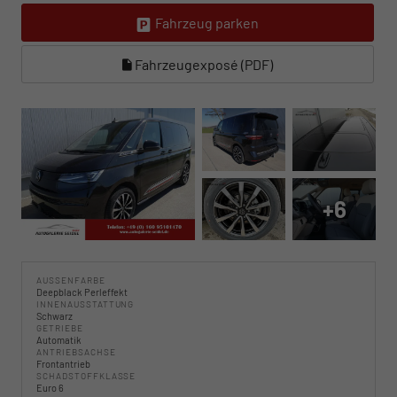
Fahrzeug parken
Fahrzeugexposé (PDF)
+6
AUSSENFARBE
Deepblack Perleffekt
INNENAUSSTATTUNG
Schwarz
GETRIEBE
Automatik
ANTRIEBSACHSE
Frontantrieb
SCHADSTOFFKLASSE
Euro 6