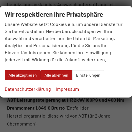
beheiz- und anklappbar, Ausweichunterstützung mit
Abbiegeassistent, Automatische Distanzregelung ACC
Wir respektieren Ihre Privatsphäre
mit ""stop & go"", Tire Mobility Set, Einparkhilfe im Front-
Unsere Website setzt Cookies ein, um unsere Dienste für
und Heckbereich, Ausparkassistent und
Sie bereitzustellen. Hierbei berücksichtigen wir Ihre
Ausstiegswarner, Verkehrszeichenerkennung,
Auswahl und verarbeiten nur die Daten für Marketing,
Ablenkungs- und Müdigkeitserkennung,
Analytics und Personalisierung, für die Sie uns Ihr
Kreuzungsassistent, Notbremsassistent ""Front Assist""
Einverständnis geben. Sie können Ihre Einwilligung
jederzeit mit Wirkung für die Zukunft widerrufen.
mit Fußgänger- und Radfahrererkennung, Notrufsystem
eCall, Reifenkontrollanzeige.
Alle akzeptieren
Alle ablehnen
Einstellungen
ausl. Ez. und Garantiebeginn ab Kaufdatum /
Endkundennachweis erforderlich.
Datenschutzerklärung
Impressum
Gegen Aufpreis:
ABT Leistungssteigerung auf 132kW/180PS und 400 Nm
Drehmoment 1.849 € Brutto
(Entfall der
Herstellergarantie, diese wird von ABT für 2 Jahre
übernommen)