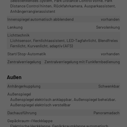
Selbstlenkendes System, Park Distance Control vorne, Park
Distance Control hinten, Rückfahrkamera, Ausparkassistent,
Anhängerrangierassistent
Innenspiegel automatisch abblendend
vorhanden
Lenkung
Servolenkung
Lichttechnik
Lichtsensor, Fernlichtassistent, LED-Tagfahrlicht, Blendfreies
Fernlicht, Kurvenlicht, adaptiv (AFS)
Start/Stop-Automatik
vorhanden
Zentralverriegelung
Zentralverriegelung mit Funkfernbedienung
Außen
Anhängerkupplung
Schwenkbar
Außenspiegel
Außenspiegel elektrisch anklappbar, Außenspiegel beheizbar,
Außenspiegel elektrisch verstellbar
Dachausführung
Panoramadach
Gepäckraum-/Heckklappe
Elektrische Heckklappe, Gepäckraumklappe automatisch