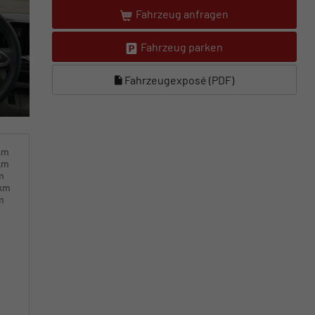
Fahrzeug anfragen
Fahrzeug parken
Fahrzeugexposé (PDF)
km
km
m
0km
m