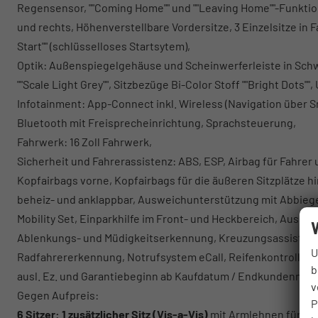
Regensensor, ""Coming Home"" und ""Leaving Home""-Funktion
und rechts, Höhenverstellbare Vordersitze, 3 Einzelsitze in 
Start"" (schlüsselloses Startsytem),
Optik: Außenspiegelgehäuse und Scheinwerferleiste in Sch
""Scale Light Grey"", Sitzbezüge Bi-Color Stoff ""Bright Dots
Infotainment: App-Connect inkl. Wireless (Navigation über 
Bluetooth mit Freisprecheinrichtung, Sprachsteuerung,
Fahrwerk: 16 Zoll Fahrwerk,
Sicherheit und Fahrerassistenz: ABS, ESP, Airbag für Fahrer
Kopfairbags vorne, Kopfairbags für die äußeren Sitzplätze hi
beheiz- und anklappbar, Ausweichunterstützung mit Abbiegea
Mobility Set, Einparkhilfe im Front- und Heckbereich, Ausp
Ablenkungs- und Müdigkeitserkennung, Kreuzungsassistent, 
U
Radfahrererkennung, Notrufsystem eCall, Reifenkontrollanz
b
ausl. Ez. und Garantiebeginn ab Kaufdatum / Endkundennach
v
Gegen Aufpreis:
P
6 Sitzer: 1 zusätzlicher Sitz (
Vis-a-Vis)
mit Armlehnen für die 