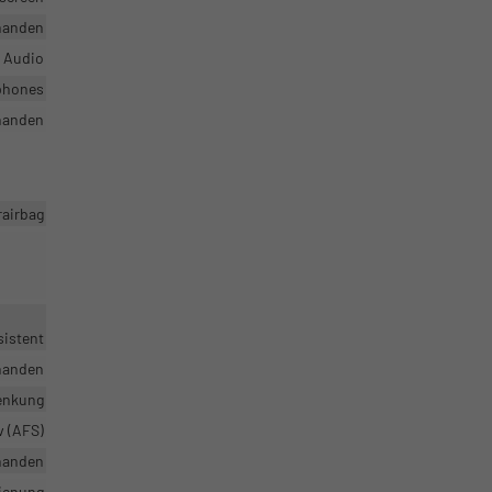
handen
r Audio
tphones
handen
rairbag
sistent
handen
enkung
v (AFS)
handen
dienung