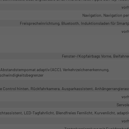
vor
Navigation, Navigation pe
Freisprecheinrichtung, Bluetooth, Induktionsladen für Smar
vor
Fenster-/Kopfairbags Vorne, Beifahre
t, Abstandstempomat adaptiv (ACC), Verkehrzeichenerkennung,
schwindigkeitsbegrenzer
ce Control hinten, Rückfahrkamera, Ausparkassistent, Anhängerrangieras
vor
Servol
chtassistent, LED-Tagfahrlicht, Blendfreies Fernlicht, Kurvenlicht, adapti
vor
Zentralverriegelung mit Funkfernbe