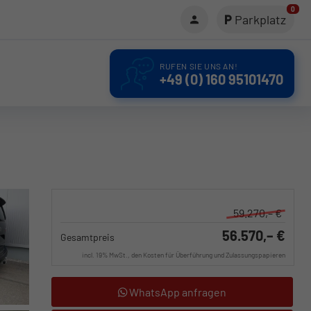
0
Parkplatz
RUFEN SIE UNS AN!
+49 (0) 160 95101470
59.270,– €
56.570,– €
Gesamtpreis
incl. 19% MwSt., den Kosten für Überführung und Zulassungspapieren
WhatsApp anfragen