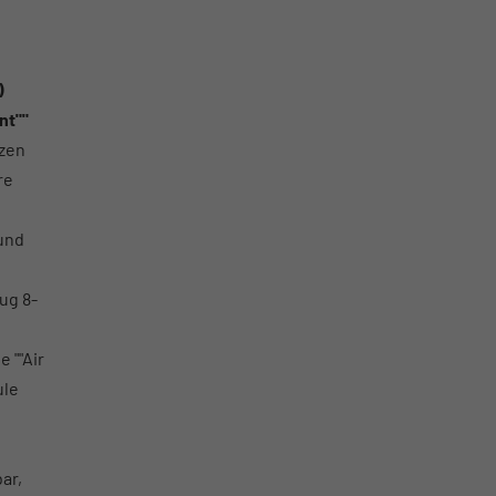
)
nt""
tzen
re
 und
ug 8-
 ""Air
ule
ar,