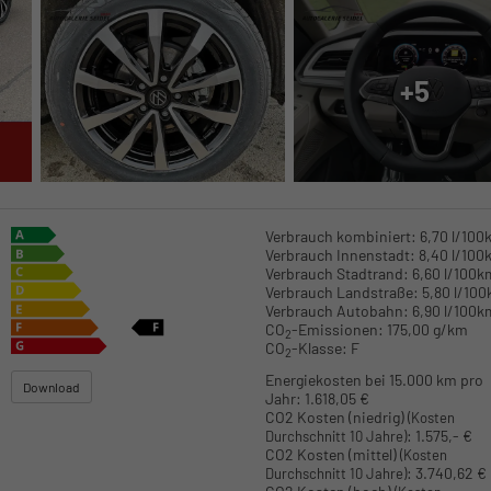
+5
Verbrauch kombiniert:
6,70 l/100
Verbrauch Innenstadt:
8,40 l/100
Verbrauch Stadtrand:
6,60 l/100k
Verbrauch Landstraße:
5,80 l/10
Verbrauch Autobahn:
6,90 l/100k
CO
-Emissionen:
175,00 g/km
2
CO
-Klasse:
F
2
Energiekosten bei 15.000 km pro
Download
Jahr:
1.618,05 €
CO2 Kosten (niedrig)
(Kosten
:
1.575,- €
Durchschnitt 10 Jahre)
CO2 Kosten (mittel)
(Kosten
:
3.740,62 €
Durchschnitt 10 Jahre)