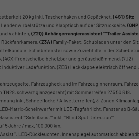
astbarkeit 20 kg inkl. Taschenhaken und Gepäcknet,
(4S1) Sitz
er Lendenwirbelstütze und Klapptisch auf der Sitzrückseite,
(0NP
und 4x hinten,
(Z2Q) Anhängerrangierassistent ""Trailer Assiste
.
Rückfahrkamera
, (Z3A)
Family-Paket: Schubladen unter den Si
ittelkonsole, Schiebefenster sowie Zuziehhilfe in der Schiebetü
ro, (4GX) Frontscheibe beheizbar und geräuschdämmend, (7J2)
mit induktiver Ladefunktion, (ZEB) Heckklappe elektrisch öffnend
an Fahrzeugseite, Fahrzeugheck und im Fahrzeuginnenraum, Fahrze
ign TN28, schwarz glanzgedreht) mit Sommerreifen 235 50 R18,
nnung inkl. Schneeflocke / Allwetterreifen), 3-Zonen Klimaanlage
- LED-Matrix-Scheinwerfer mit LED-Tagfahrlicht, Fenster ab B-Sä
sistent ""Side Assist"" inkl. ""Blind Spot Detection""
f 5 Jahre / max. 100.000 km.
t Assist"", LED-Rückleuchten, Innenspiegel automatisch abblendb