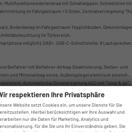
, Multifunktionslederlenkrad mit Schaltwippen, Schiebtüren lin
Fahrtrichtung im Fahrgastraum = 5 Sitzer, Zentralverriegelung ""K
warz, Bodenbelag im Fahrgastraum Teppichboden, Dekoreinlage
"", Umfeldbeleuchtung im Türbereich,
Smartphone möglich), DAB+, USB-C-Schnittstelle, 8 Lautsprecher
 und Beifahrer mit Beifahrer-Airbag-Deaktivierung, Seiten- und
nten und Mittenairbag vorne, Außenspiegel elektrisch einstell-,
ssistent, Automatische Distanzregelung ACC mit ""stop & go"", 
arkassistent und Ausstiegswarner, Verkehrszeichenerkennung,
Wir respektieren Ihre Privatsphäre
Notbremsassistent ""Front Assist"" mit Fußgänger- und
nsere Website setzt Cookies ein, um unsere Dienste für Sie
eige.
ereitzustellen. Hierbei berücksichtigen wir Ihre Auswahl und
weis erforderlich.
erarbeiten nur die Daten für Marketing, Analytics und
ersonalisierung, für die Sie uns Ihr Einverständnis geben. Sie
2. Sitzreihe inkl. Eintragung + 845 € Brutto