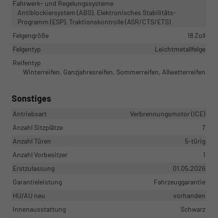
Fahrwerk- und Regelungssysteme
Antiblockiersystem (ABS), Elektronisches Stabilitäts-
Programm (ESP), Traktionskontrolle (ASR/CTS/ETS)
Felgengröße
18 Zoll
Felgentyp
Leichtmetallfelge
Reifentyp
Winterreifen, Ganzjahresreifen, Sommerreifen, Allwetterreifen
Sonstiges
Antriebsart
Verbrennungsmotor (ICE)
Anzahl Sitzplätze
7
Anzahl Türen
5-türig
Anzahl Vorbesitzer
1
Erstzulassung
01.05.2026
Garantieleistung
Fahrzeuggarantie
HU/AU neu
vorhanden
Innenausstattung
Schwarz