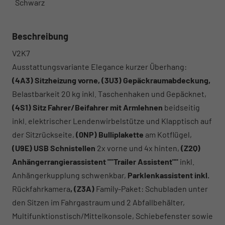
Schwarz
Beschreibung
V2K7
Ausstattungsvariante Elegance kurzer Überhang:
(4A3) Sitzheizung vorne, (3U3) Gepäckraumabdeckung,
Belastbarkeit 20 kg inkl. Taschenhaken und Gepäcknet,
(4S1) Sitz Fahrer/Beifahrer mit Armlehnen
beidseitig
inkl. elektrischer Lendenwirbelstütze und Klapptisch auf
der Sitzrückseite,
(0NP) Bulliplakette
am Kotflügel,
(U9E) USB Schnistellen
2x vorne und 4x hinten,
(Z2Q)
Anhängerrangierassistent ""Trailer Assistent""
inkl.
Anhängerkupplung schwenkbar,
Parklenkassistent inkl.
Rückfahrkamera
, (Z3A)
Family-Paket: Schubladen unter
den Sitzen im Fahrgastraum und 2 Abfallbehälter,
Multifunktionstisch/Mittelkonsole, Schiebefenster sowie