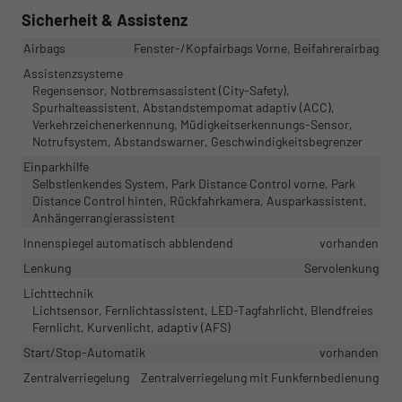
Sicherheit & Assistenz
Airbags
Fenster-/Kopfairbags Vorne, Beifahrerairbag
Assistenzsysteme
Regensensor, Notbremsassistent (City-Safety),
Spurhalteassistent, Abstandstempomat adaptiv (ACC),
Verkehrzeichenerkennung, Müdigkeitserkennungs-Sensor,
Notrufsystem, Abstandswarner, Geschwindigkeitsbegrenzer
Einparkhilfe
Selbstlenkendes System, Park Distance Control vorne, Park
Distance Control hinten, Rückfahrkamera, Ausparkassistent,
Anhängerrangierassistent
Innenspiegel automatisch abblendend
vorhanden
Lenkung
Servolenkung
Lichttechnik
Lichtsensor, Fernlichtassistent, LED-Tagfahrlicht, Blendfreies
Fernlicht, Kurvenlicht, adaptiv (AFS)
Start/Stop-Automatik
vorhanden
Zentralverriegelung
Zentralverriegelung mit Funkfernbedienung