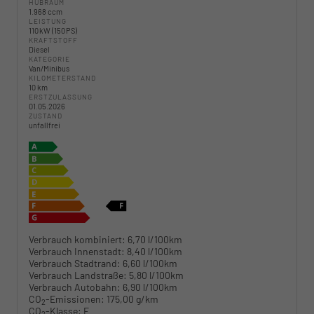
HUBRAUM
1.968 ccm
LEISTUNG
110 kW (150 PS)
KRAFTSTOFF
Diesel
KATEGORIE
Van/Minibus
KILOMETERSTAND
10 km
ERSTZULASSUNG
01.05.2026
ZUSTAND
unfallfrei
Verbrauch kombiniert:
6,70 l/100km
Verbrauch Innenstadt:
8,40 l/100km
Verbrauch Stadtrand:
6,60 l/100km
Verbrauch Landstraße:
5,80 l/100km
Verbrauch Autobahn:
6,90 l/100km
CO
-Emissionen:
175,00 g/km
2
CO
-Klasse:
F
2