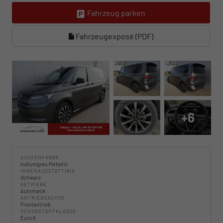
Fahrzeug parken
Fahrzeugexposé (PDF)
+6
AUSSENFARBE
Indiumgrau Metallic
INNENAUSSTATTUNG
Schwarz
GETRIEBE
Automatik
ANTRIEBSACHSE
Frontantrieb
SCHADSTOFFKLASSE
Euro 6