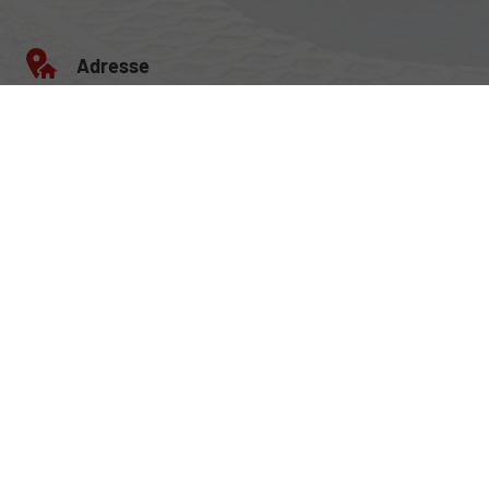
Adresse
Egerlandstrasse 42
84513 Töging am Inn
Öffnungszeiten