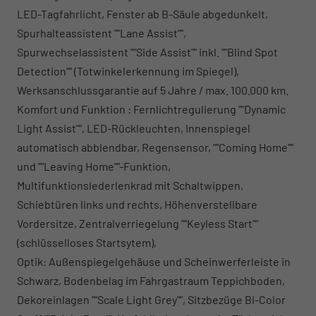
LED-Tagfahrlicht, Fenster ab B-Säule abgedunkelt,
Spurhalteassistent ""Lane Assist"",
Spurwechselassistent ""Side Assist"" inkl. ""Blind Spot
Detection"" (Totwinkelerkennung im Spiegel),
Werksanschlussgarantie auf 5 Jahre / max. 100.000 km.
Komfort und Funktion : Fernlichtregulierung ""Dynamic
Light Assist"", LED-Rückleuchten, Innenspiegel
automatisch abblendbar, Regensensor, ""Coming Home""
und ""Leaving Home""-Funktion,
Multifunktionslederlenkrad mit Schaltwippen,
Schiebtüren links und rechts, Höhenverstellbare
Vordersitze, Zentralverriegelung ""Keyless Start""
(schlüsselloses Startsytem),
Optik: Außenspiegelgehäuse und Scheinwerferleiste in
Schwarz, Bodenbelag im Fahrgastraum Teppichboden,
Dekoreinlagen ""Scale Light Grey"", Sitzbezüge Bi-Color