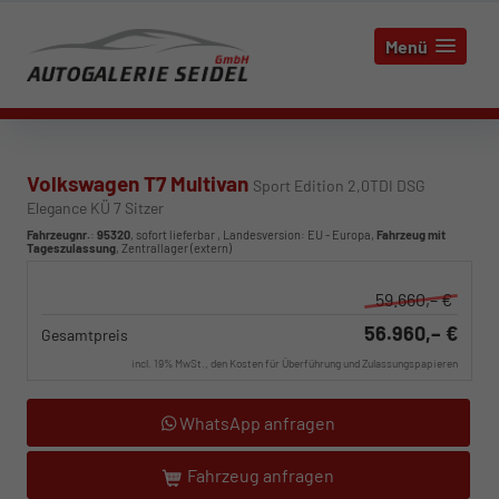
Menü
Volkswagen T7 Multivan
Sport Edition 2,0TDI DSG
Elegance KÜ 7 Sitzer
Fahrzeugnr.
:
95320
,
sofort lieferbar
, Landesversion: EU - Europa,
Fahrzeug mit
Tageszulassung
, Zentrallager (extern)
59.660,– €
56.960,– €
Gesamtpreis
incl. 19% MwSt., den Kosten für Überführung und Zulassungspapieren
WhatsApp anfragen
Fahrzeug anfragen