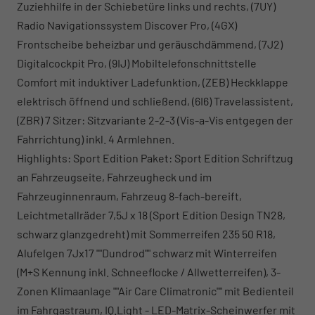
Zuziehhilfe in der Schiebetüre links und rechts, (7UY)
Radio Navigationssystem Discover Pro, (4GX)
Frontscheibe beheizbar und geräuschdämmend, (7J2)
Digitalcockpit Pro, (9IJ) Mobiltelefonschnittstelle
Comfort mit induktiver Ladefunktion, (ZEB) Heckklappe
elektrisch öffnend und schließend, (6I6) Travelassistent,
(ZBR) 7 Sitzer: Sitzvariante 2-2-3 (Vis-a-Vis entgegen der
Fahrrichtung) inkl. 4 Armlehnen.
Highlights: Sport Edition Paket: Sport Edition Schriftzug
an Fahrzeugseite, Fahrzeugheck und im
Fahrzeuginnenraum, Fahrzeug 8-fach-bereift,
Leichtmetallräder 7,5J x 18 (Sport Edition Design TN28,
schwarz glanzgedreht) mit Sommerreifen 235 50 R18,
Alufelgen 7Jx17 ""Dundrod"" schwarz mit Winterreifen
(M+S Kennung inkl. Schneeflocke / Allwetterreifen), 3-
Zonen Klimaanlage ""Air Care Climatronic"" mit Bedienteil
im Fahrgastraum, IQ.Light - LED-Matrix-Scheinwerfer mit